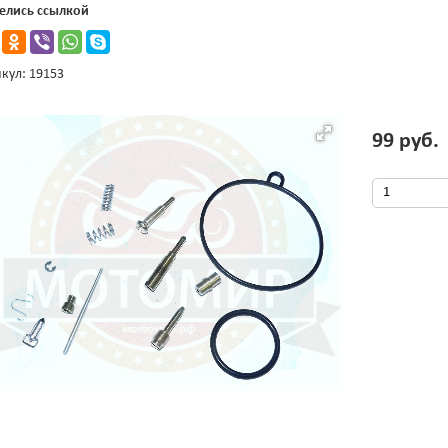
елись ссылкой
кул: 19153
99 руб.