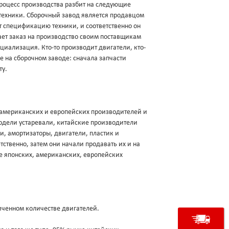
роцесс производства разбит на следующие
техники. Сборочный завод является продавцом
ует спецификацию техники, и соответственно он
щает заказ на производство своим поставщикам
ециализация. Кто-то производит двигатели, кто-
ие на сборочном заводе: сначала запчасти
ту.
, американских и европейских производителей и
модели устаревали, китайские производители
и, амортизаторы, двигатели, пластик и
ственно, затем они начали продавать их и на
е японских, американских, европейских
аниченном количестве двигателей.