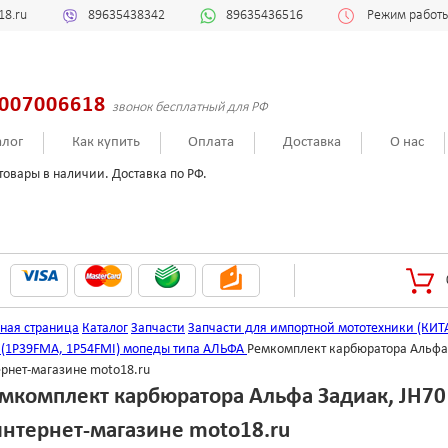
18.ru
89635438342
89635436516
Режим работы:
007006618
звонок бесплатный для РФ
алог
Как купить
Оплата
Доставка
О нас
товары в наличии. Доставка по РФ.
вная страница
Каталог
Запчасти
Запчасти для импортной мототехники (КИТ
т (1Р39FMА, 1Р54FMI) мопеды типа АЛЬФА
Ремкомплект карбюратора Альфа З
ернет-магазине moto18.ru
мкомплект карбюратора Альфа Задиак, JH70 
интернет-магазине moto18.ru