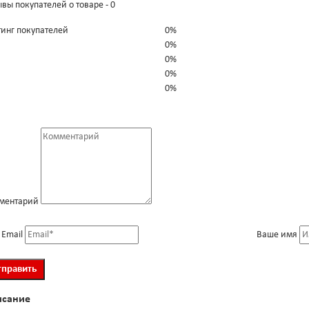
вы покупателей о товаре - 0
тинг покупателей
0%
0%
0%
0%
0%
ментарий
 Email
Ваше имя
исание