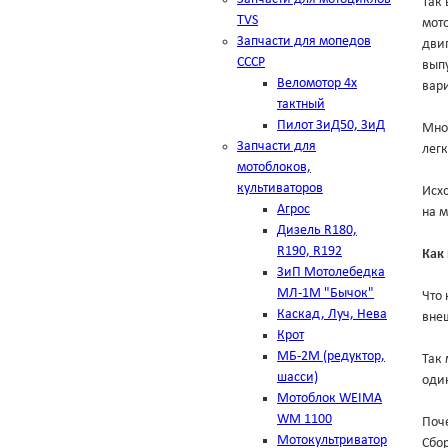
Так 
TVS
мото
Запчасти для мопедов
двиг
СССР
выпу
Веломотор 4х
вар
тактный
Пилот ЗиД50, ЗиД
Мно
Запчасти для
лег
мотоблоков,
культиваторов
Исхо
Агрос
на м
Дизель R180,
R190, R192
Как
ЗиП Мотолебедка
МЛ-1М "Бычок"
Что 
Каскад, Луч, Нева
внеш
Крот
МБ-2М (редуктор,
Так 
шасси)
оди
Мотоблок WEIMA
WM 1100
Поч
Мотокультриватор
Сбо