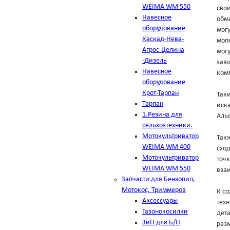
WEIMA WM 550
свои
Навесное
обма
оборудование
мог
Каскад-Нева-
мопе
Агрос-Целина
могу
-Дизель
зав
Навесное
комм
оборудование
Крот-Тарпан
Таки
Тарпан
иска
1.Резина для
Аль
сельхозтехники.
Мотокультриватор
Такж
WEIMA WM 400
схо
Мотокультриватор
точк
WEIMA WM 550
вза
Запчасти для Бензопил,
Мотокос, Триммеров
К с
Аксессуары
техн
Газонокосилки
дет
ЗиП для Б/П
разм