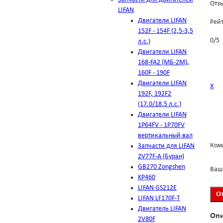
Отзы
LIFAN
Двигатели LIFAN
Рей
152F - 154F (2,5-3,5
0
/
5
л.с.)
Двигатели LIFAN
168-FA2 (МБ-2М),
160F - 190F
Двигатели LIFAN
Х
192F, 192F2
(17.0/18.5 л.с.)
Двигатели LIFAN
1Р64FV - 1Р70FV
вертикальный вал
Ком
Запчасти для LIFAN
2V77F-A (Буран)
GB270 Zongshen
Ваш
KP460
LIFAN GS212E
LIFAN LF170F-T
Двигатель LIFAN
Оп
2V80F