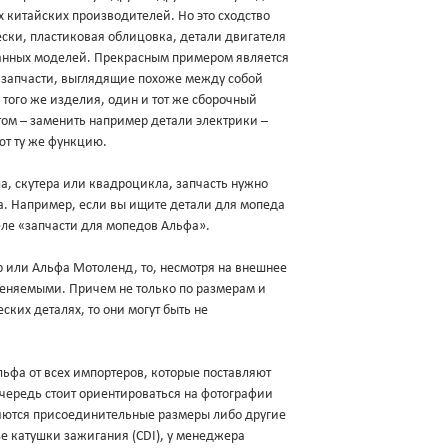
х китайских производителей. Но это сходство
ески, пластиковая облицовка, детали двигателя
данных моделей. Прекрасным примером является
и запчасти, выглядящие похоже между собой
 того же изделия, один и тот же сборочный
ом – заменить например детали электрики –
ют ту же функцию.
а, скутера или квадроцикла, запчасть нужно
ва. Например, если вы ищите детали для мопеда
еле «запчасти для мопедов Альфа».
ер или Альфа Мотоленд, то, несмотря на внешнее
меняемыми. Причем не только по размерам и
ских деталях, то они могут быть не
фа от всех импортеров, которые поставляют
очередь стоит ориентироваться на фотографии
яются присоединительные размеры либо другие
зе катушки зажигания (CDI), у менеджера