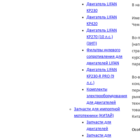
Двигатель LIFAN
В на
KP230
Двигатель LIFAN
Име
KP420
Чем 
Двигатель LIFAN
KP270 (10 л.с.)
Во-п
(ЗИП)
(на
Фильтры нулевого
стра
сопротивления для
курс
двигателей LIFAN
пара
Двигатель LIFAN
KP230-R PRO (9
Во-в
л.с.)
конц
Комплекты
пери
электрооборудования
рынк
для двигателей
техн
Запчасти для импортной
тов
мототехники (КИТАЙ)
Кит
Запчасти для
двигателей
Осо
Запчасти для