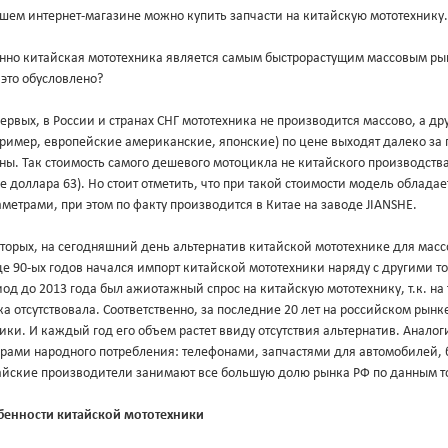
шем интернет-магазине можно купить запчасти на китайскую мототехнику.
нно китайская мототехника является самым быстрорастущим массовым ры
это обусловлено?
ервых, в России и странах СНГ мототехника не производится массово, а 
пример, европейские американские, японские) по цене выходят далеко з
ны. Так стоимость самого дешевого мотоцикла не китайского производства 
е доллара 63). Но стоит отметить, что при такой стоимости модель облад
метрами, при этом по факту производится в Китае на заводе JIANSHE.
торых, на сегодняшний день альтернатив китайской мототехнике для масс
е 90-ых годов начался импорт китайской мототехники наряду с другими т
од до 2013 года был ажиотажный спрос на китайскую мототехнику, т.к. на
а отсутствовала. Соответственно, за последние 20 лет на российском рын
ики. И каждый год его объем растет ввиду отсутствия альтернатив. Анало
арами народного потребления: телефонами, запчастями для автомобилей, 
айские производители занимают все большую долю рынка РФ по данным т
бенности китайской мототехники