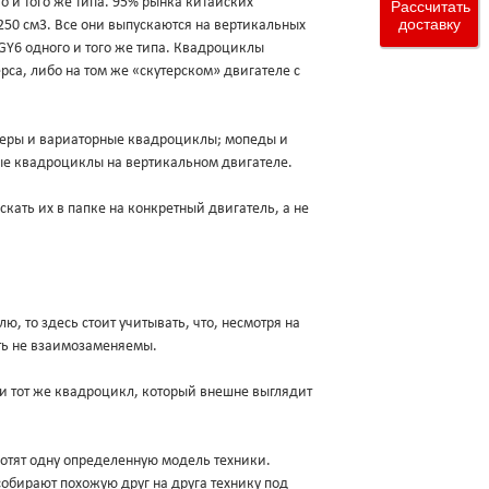
о и того же типа. 95% рынка китайских
Рассчитать
доставку
250 см3. Все они выпускаются на вертикальных
 GY6 одного и того же типа. Квадроциклы
са, либо на том же «скутерском» двигателе с
утеры и вариаторные квадроциклы; мопеды и
ые квадроциклы на вертикальном двигателе.
кать их в папке на конкретный двигатель, а не
лю, то здесь стоит учитывать, что, несмотря на
ыть не взаимозаменяемы.
 и тот же квадроцикл, который внешне выглядит
хотят одну определенную модель техники.
обирают похожую друг на друга технику под