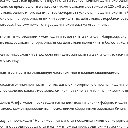
все мопеды, как правило, выпускаются на горизонтальном двигателе одног
циклов представлены в виде легких мотоциклов с объемом от 125 см3 до 
ателях одного и того же типа. Все скутеры выпускаются на двигателе типа
скаются на горизонтальных или вертикальных двигателях с коробкой ревер
иатором. Поэтому номенклатура двигателей весьма ограничена.
гие типы мототехники имеют одни и те же типы двигателя. Например, ск
кие квадроциклы на горизонтальном двигателе; мотоциклы и более тяжел
дя из информации выше, если вы ищите запчасти на двигатели, то стоит ис
ототехнику.
 найти запчасти на экипажную часть техники и взаимозаменяемость
касается экипажной части, т.е. тех деталей, которые не относятся к двигате
нее сходство каких-либо моделей, как правило, запчасти на них могут б
мопед Альфа может производиться на десятках китайских фабрик, и один
наково, может производиться несколькими сборочными заводами Китая.
ему так происходит? Например, появляются несколько клиентов, которые 
рочные заводы обращаются к одним и тем же производителям пластика и с