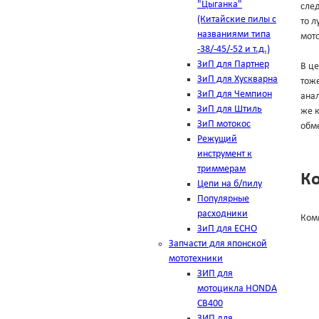
"Цыганка"
след
(Китайские пилы с
то л
названиями типа
мото
-38/-45/-52 и т.д.)
ЗиП для Партнер
В це
ЗиП для Хускварна
тоже
ЗиП для Чемпион
анал
ЗиП для Штиль
же к
ЗиП мотокос
обме
Режущий
инструмент к
триммерам
К
Цепи на б/пилу
Популярные
расходники
Ком
ЗиП для ЕСНО
Запчасти для японской
мототехники
ЗИП для
мотоцикла HONDA
CB400
ЗИП для