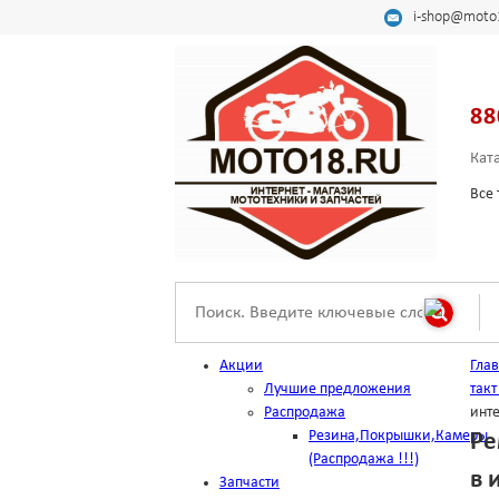
i-shop@moto
88
Кат
Все 
Акции
Гла
Лучшие предложения
так
Распродажа
инт
Резина,Покрышки,Камеры
Ре
(Распродажа !!!)
в 
Запчасти