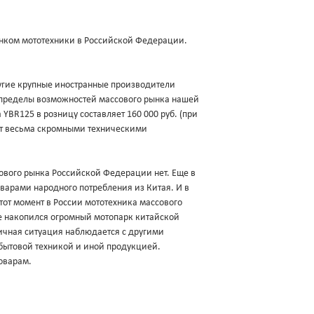
нком мототехники в Российской Федерации.
другие крупные иностранные производители
а пределы возможностей массового рынка нашей
YBR125 в розницу составляет 160 000 руб. (при
ает весьма скромными техническими
ового рынка Российской Федерации нет. Еще в
оварами народного потребления из Китая. И в
 тот момент в России мототехника массового
ке накопился огромный мотопарк китайской
гичная ситуация наблюдается с другими
бытовой техникой и иной продукцией.
оварам.