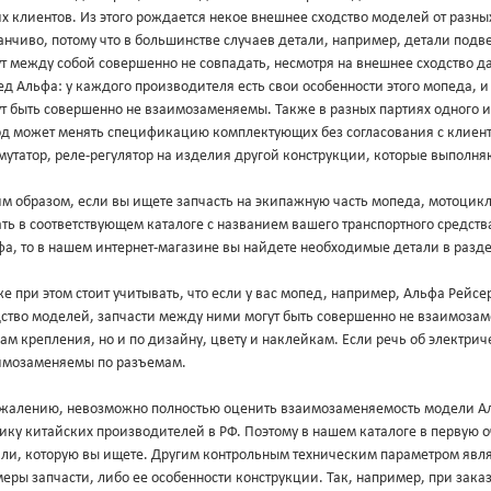
х клиентов. Из этого рождается некое внешнее сходство моделей от разны
нчиво, потому что в большинстве случаев детали, например, детали подв
ут между собой совершенно не совпадать, несмотря на внешнее сходство 
д Альфа: у каждого производителя есть свои особенности этого мопеда, 
т быть совершенно не взаимозаменяемы. Также в разных партиях одного и
од может менять спецификацию комплектующих без согласования с клиент
утатор, реле-регулятор на изделия другой конструкции, которые выполня
м образом, если вы ищете запчасть на экипажную часть мопеда, мотоцикл
ть в соответствующем каталоге с названием вашего транспортного средст
фа, то в нашем интернет-магазине вы найдете необходимые детали в разд
е при этом стоит учитывать, что если у вас мопед, например, Альфа Рейс
дство моделей, запчасти между ними могут быть совершенно не взаимоза
ам крепления, но и по дизайну, цвету и наклейкам. Если речь об электриче
имозаменяемы по разъемам.
ожалению, невозможно полностью оценить взаимозаменяемость модели Аль
ику китайских производителей в РФ. Поэтому в нашем каталоге в первую 
али, которую вы ищете. Другим контрольным техническим параметром явл
еры запчасти, либо ее особенности конструкции. Так, например, при зака