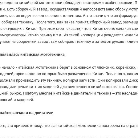
изводство китайской мототехники обладает некоторыми особенностями. П
дии. Есть сборочный завод, осуществляющий непосредственно сборку мото
ики, т.е. он ведет все отношения с клиентом. А это значит, что он формир
 собирает технику. После того, как заказ принят, сборочный завод разме
лектующих в Китае. При этом стоит сказать, что в Китае очень жесткая сп
 амортизаторы, кто-то резину и т.д. Из такой кооперации рождается издел
упают на сборочный завод, там собирают технику и затем отгружают клиен
 появилась китайская мототехника
 начало китайская мототехника берет в основном от японских, корейских
оделей, производство которых было размещено в Китае. После того, как 
олжали производить эту технику, копируя запчасти. Они копировали диск
зводили реплики этих моделей для внутреннего китайского рынка. Соответ
ний рынок. Поэтому многие китайские двигатели и техника – это наследи
нологий и моделей.
найти запчасти на двигатели
оге, это привело к тому, что вся китайская мототехника построена на огр