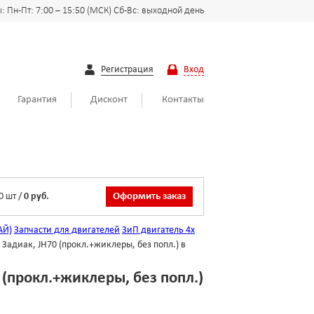
 Пн-Пт: 7:00 – 15:50 (МСК) Сб-Вс: выходной день
Регистрация
Вход
Гарантия
Дисконт
Контакты
0
шт
/
0 руб.
Оформить заказ
АЙ)
Запчасти для двигателей
ЗиП двигатель 4х
адиак, JH70 (прокл.+жиклеры, без попл.) в
(прокл.+жиклеры, без попл.)