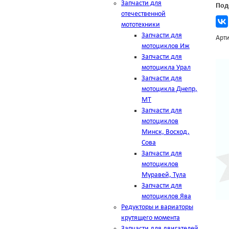
Запчасти для
Под
отечественной
мототехники
Запчасти для
Арти
мотоциклов Иж
Запчасти для
мотоцикла Урал
Запчасти для
мотоцикла Днепр,
МТ
Запчасти для
мотоциклов
Минск, Восход,
Сова
Запчасти для
мотоциклов
Муравей, Тула
Запчасти для
мотоциклов Ява
Редукторы и вариаторы
крутящего момента
Запчасти для двигателей