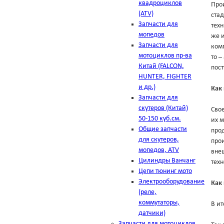
квадроциклов
Про
(ATV)
ста
Запчасти для
техн
мопедов
же и
Запчасти для
комп
мотоциклов пр-ва
то –
Китай (FALCON,
пост
HUNTER, FIGHTER
и др.)
Как
Запчасти для
скутеров (Китай)
Свое
50-150 куб.см.
их м
Общие запчасти
прод
для скутеров,
прои
мопедов, ATV
внеш
Цилиндры Ванчанг
тех
Цепи тюнинг мото
Электрооборудование
Как 
(реле,
коммутаторы,
В ит
датчики)
Запчасти для мотоциклов