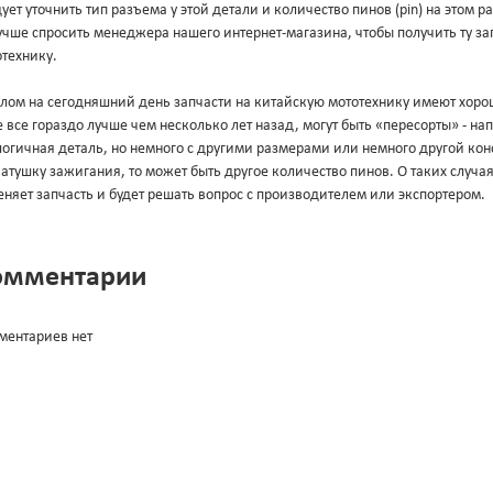
ует уточнить тип разъема у этой детали и количество пинов (pin) на этом 
учше спросить менеджера нашего интернет-магазина, чтобы получить ту за
технику.
лом на сегодняшний день запчасти на китайскую мототехнику имеют хорош
 все гораздо лучше чем несколько лет назад, могут быть «пересорты» - н
огичная деталь, но немного с другими размерами или немного другой конс
атушку зажигания, то может быть другое количество пинов. О таких случа
няет запчасть и будет решать вопрос с производителем или экспортером.
омментарии
ментариев нет