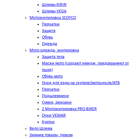
Шлемы KIRIN
Шлемы VEGA
Мотоэкипировка SCOYCO
Перчатки
Защита
Обувь
Одежда
Мото-одежда, экипировка
Защита тела
Маски мото (создают имидж, предохраняют от
пыли)
Обувь мото
Очки для езды на скутере/мотоцикле/АТВ
Перчатки
Подшлемники
Сумки, рюкзаки
2 Мотоэкипировка PRO-BIKER
Очки VEMAR
Куртки
Вело Шлема
Зимние товары, туризм