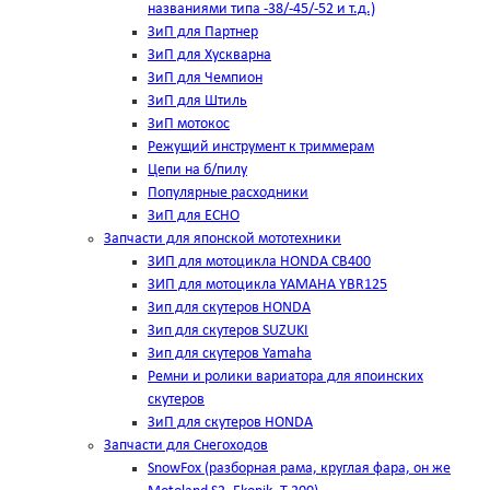
названиями типа -38/-45/-52 и т.д.)
ЗиП для Партнер
ЗиП для Хускварна
ЗиП для Чемпион
ЗиП для Штиль
ЗиП мотокос
Режущий инструмент к триммерам
Цепи на б/пилу
Популярные расходники
ЗиП для ЕСНО
Запчасти для японской мототехники
ЗИП для мотоцикла HONDA CB400
ЗИП для мотоцикла YAMAHA YBR125
Зип для скутеров HONDA
Зип для скутеров SUZUKI
Зип для скутеров Yamaha
Ремни и ролики вариатора для япоинских
скутеров
ЗиП для скутеров HONDA
Запчасти для Снегоходов
SnowFox (разборная рама, круглая фара, он же