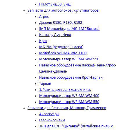
Пилот ЗиД50, ЗиД
Запчасти для мотоблоков, культиваторов
Агрос
Дизель R180, R190, R192
ЗиП Мотолебедка МЛ-1М "Бычок"
Каскад, Луч, Нева
Крот
МБ-2М (редуктор, шасси)
Мотоблок WEIMA WM 1100
Мотокультриватор WEIMA WM 550
Навесное оборудование Каскад-Нева-Агрос-
Целина -Дизель
Навесное оборудование Крот-Тарпан
Тарпан
1.Резина для сельхозтехники.
Мотокультриватор WEIMA WM 400
Мотокультриватор WEIMA WM 550
Запчасти для Бензопил, Мотокос, Триммеров
Аксессуары
Газонокосилки
ЗиП для Б/П "Цыганка" (Китайские пилы с