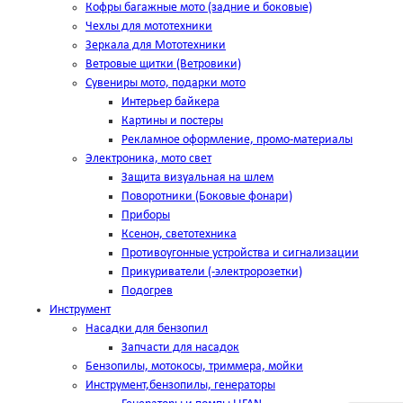
Кофры багажные мото (задние и боковые)
Чехлы для мототехники
Зеркала для Мототехники
Ветровые щитки (Ветровики)
Сувениры мото, подарки мото
Интерьер байкера
Картины и постеры
Рекламное оформление, промо-материалы
Электроника, мото свет
Защита визуальная на шлем
Поворотники (Боковые фонари)
Приборы
Ксенон, светотехника
Противоугонные устройства и сигнализации
Прикуриватели (-электророзетки)
Подогрев
Инструмент
Насадки для бензопил
Запчасти для насадок
Бензопилы, мотокосы, триммера, мойки
Инструмент,бензопилы, генераторы