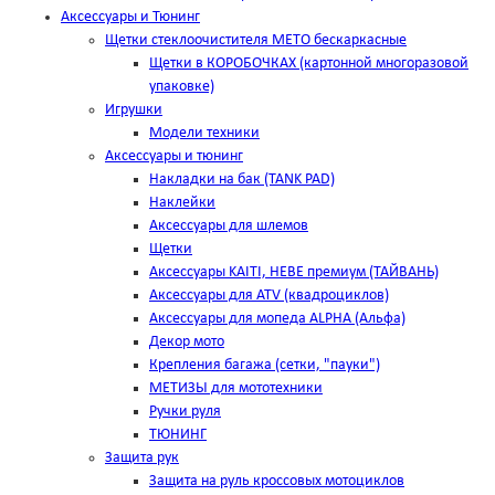
Аксессуары и Тюнинг
Щетки стеклоочистителя METO бескаркасные
Щетки в КОРОБОЧКАХ (картонной многоразовой
упаковке)
Игрушки
Модели техники
Аксессуары и тюнинг
Накладки на бак (TANK PAD)
Наклейки
Аксессуары для шлемов
Щетки
Аксессуары KAITI, HEBE премиум (ТАЙВАНЬ)
Аксессуары для ATV (квадроциклов)
Аксессуары для мопеда ALPHA (Альфа)
Декор мото
Крепления багажа (сетки, "пауки")
МЕТИЗЫ для мототехники
Ручки руля
ТЮНИНГ
Защита рук
Защита на руль кроссовых мотоциклов