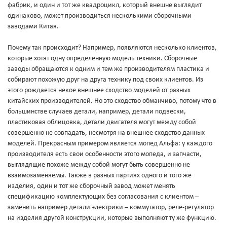
фабрик, и один и тот же квадроцикл, который внешне выглядит
одинаково, может производиться несколькими сборочными
заводами Китая.
Почему так происходит? Например, появляются несколько клиентов,
которые хотят одну определенную модель техники. Сборочные
заводы обращаются к одним и тем же производителям пластика и
собирают похожую друг на друга технику под своих клиентов. Из
этого рождается некое внешнее сходство моделей от разных
китайских производителей. Но это сходство обманчиво, потому что в
большинстве случаев детали, например, детали подвески,
пластиковая облицовка, детали двигателя могут между собой
совершенно не совпадать, несмотря на внешнее сходство данных
моделей. Прекрасным примером является мопед Альфа: у каждого
производителя есть свои особенности этого мопеда, и запчасти,
выглядящие похоже между собой могут быть совершенно не
взаимозаменяемы. Также в разных партиях одного и того же
изделия, один и тот же сборочный завод может менять
спецификацию комплектующих без согласования с клиентом –
заменить например детали электрики – коммутатор, реле-регулятор
на изделия другой конструкции, которые выполняют ту же функцию.