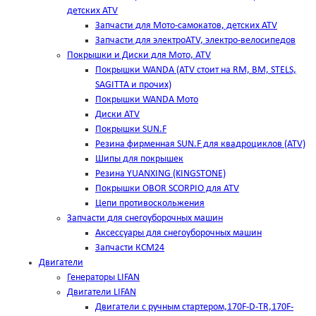
детских ATV
Запчасти для Мото-самокатов, детских ATV
Запчасти для электроATV, электро-велосипедов
Покрышки и Диски для Мото, ATV
Покрышки WANDA (АТV стоит на RM, BM, STELS,
SAGITTA и прочих)
Покрышки WANDA Мото
Диски ATV
Покрышки SUN.F
Резина фирменная SUN.F для квадроциклов (АТV)
Шипы для покрышек
Резина YUANXING (KINGSTONE)
Покрышки OBOR SCORPIO для ATV
Цепи противоскольжения
Запчасти для снегоуборочных машин
Аксессуары для снегоуборочных машин
Запчасти КСМ24
Двигатели
Генераторы LIFAN
Двигатели LIFAN
Двигатели с ручным стартером,170F-D-TR,170F-