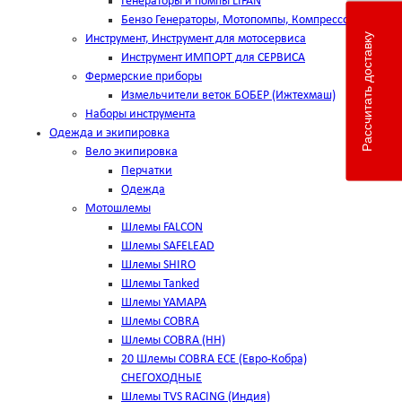
Генераторы и помпы LIFAN
Бензо Генераторы, Мотопомпы, Компрессоры
Рассчитать доставку
Инструмент, Инструмент для мотосервиса
Инструмент ИМПОРТ для СЕРВИСА
Фермерские приборы
Измельчители веток БОБЕР (Ижтехмаш)
Наборы инструмента
Одежда и экипировка
Вело экипировка
Перчатки
Одежда
Мотошлемы
Шлемы FALCON
Шлемы SAFELEAD
Шлемы SHIRO
Шлемы Tanked
Шлемы YAMAPA
Шлемы COBRA
Шлемы COBRA (HH)
20 Шлемы COBRA ECE (Евро-Кобра)
СНЕГОХОДНЫЕ
Шлемы TVS RACING (Индия)