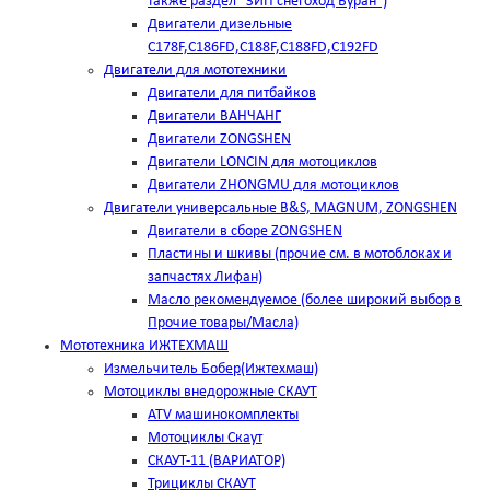
также раздел "ЗИП снегоход Буран")
Двигатели дизельные
C178F,С186FD,C188F,C188FD,C192FD
Двигатели для мототехники
Двигатели для питбайков
Двигатели ВАНЧАНГ
Двигатели ZONGSHEN
Двигатели LONCIN для мотоциклов
Двигатели ZHONGMU для мотоциклов
Двигатели универсальные B&S, MAGNUM, ZONGSHEN
Двигатели в сборе ZONGSHEN
Пластины и шкивы (прочие см. в мотоблоках и
запчастях Лифан)
Масло рекомендуемое (более широкий выбор в
Прочие товары/Масла)
Мототехника ИЖТЕХМАШ
Измельчитель Бобер(Ижтехмаш)
Мотоциклы внедорожные СКАУТ
ATV машинокомплекты
Мотоциклы Скаут
СКАУТ-11 (ВАРИАТОР)
Трициклы СКАУТ