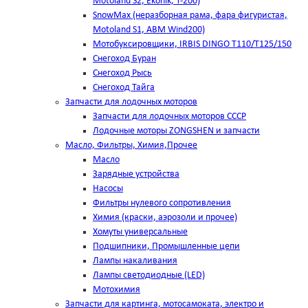
Motoland S2, Ekonik, T-200)
SnowMax (неразборная рама, фара фигуристая,
Motoland S1, ABM Wind200)
Мотобуксировщики, IRBIS DINGO Т110/Т125/150
Снегоход Буран
Снегоход Рысь
Снегоход Тайга
Запчасти для лодочных моторов
Запчасти для лодочных моторов СССР
Лодочные моторы ZONGSHEN и запчасти
Масло, Фильтры, Химия,Прочее
Масло
Зарядные устройства
Насосы
Фильтры нулевого сопротивления
Химия (краски, аэрозоли и прочее)
Хомуты универсальные
Подшипники, Промышленные цепи
Лампы накаливания
Лампы светодиодные (LED)
Мотохимия
Запчасти для картинга, мотосамоката, электро и