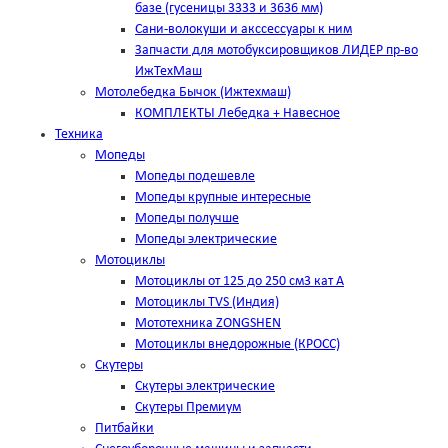
базе (гусеницы 3333 и 3636 мм)
Сани-волокуши и акссессуары к ним
Запчасти для мотобуксировщиков ЛИДЕР пр-во
ИжТехМаш
Мотолебедка Бычок (Ижтехмаш)
КОМПЛЕКТЫ Лебедка + Навесное
Техника
Мопеды
Мопеды подешевле
Мопеды крупные интересные
Мопеды получше
Мопеды электрические
Мотоциклы
Мотоциклы от 125 до 250 см3 кат А
Мотоциклы TVS (Индия)
Мототехника ZONGSHEN
Мотоциклы внедорожные (КРОСС)
Скутеры
Скутеры электрические
Скутеры Премиум
Питбайки