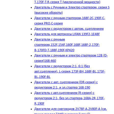
T,170F-T-R,серия Т (увеличенной мощности)
Двигатель с Ручным и Электро стартером, серия S
(высокие обороты)
Двигатели с ручным стартером,168F-2C,190F-C,
серия PRO,C-серия
Двигатели с редуктором с автом. сцеплением
Двигатель для мотокосы LIFAN 139F2,1E48F
Двигатели с ручным
стартером,152F,154F,160F,168F,168F-2,170F-
B,170FD-T,188F,190F,KP420
Двигатели с ручным и электро стартером 12В (D-
серия)168-460
Двигатели с редуктором 2:1, 6:1 (без
авт.сцепления), L-серия,173F-BH,168F-BL,173F-
BL,190F-BL
Двигатели с авт. сцеплением (DR-серия) с
редуктором 2:1, и эл.стартер 168-190
Двигатель с авт.сцеплением (R-серия) с
редуктором 2:1, без эл.стартера,168А-2R,170F-
R,190F
Двигатели для снегоходов 2V78F-A,2V80F-A (см.