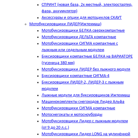
СПРИНТ (новая база, 2х местный, электростартер,
фара, аккумулятор)
Аксессуары и опции для мотоциклов СКАУТ
Мотобуксировщики ЛИДЕР(Ижтехмаш)
Мотобуксировщики БЕЛКА сверхкомпактные
Мотобуксировщики ДЕЛЬТА компактные
Мотобуксировщики СИГМА компактные с
лыжным или седельным модулем
Буксировщики компактные БЕЛКА на ВАРИАТОРЕ
(гусеница 380 мм)
Мотобуксировщики ЛИДЕР без лыжного модуля
Буксировщики компактные СИГМА-4
Буксировщики ЛИДЕР-2, ЛИДЕР-3 c лыжным
модулем
Лыжные модули для буксировщиков Ижтехмаш
Машинокомплекты снегоходов Лидер Альфа
Мотобуксировщики СИГМА компактные
Мотоснегокаты и мотосноуборды
Мотобуксировщики Лидер с лыжным модулем
(от 9 до 20 л.с.)
Мотобуксировщики Лидер LONG на удлинённой