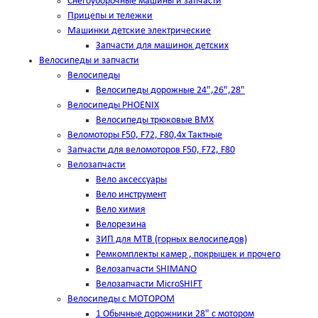
Снегоуборочные машины и запчасти
Прицепы и тележки
Машинки детские электрические
Запчасти для машинок детских
Велосипеды и запчасти
Велосипеды
Велосипеды дорожные 24",26",28"
Велосипеды PHOENIX
Велосипеды трюковые BMX
Веломоторы F50, F72, F80,4х Тактные
Запчасти для веломоторов F50, F72, F80
Велозапчасти
Вело аксессуары
Вело инструмент
Вело химия
Велорезина
ЗИП для MTB (горных велосипедов)
Ремкомплекты камер , покрышек и прочего
Велозапчасти SHIMANO
Велозапчасти MicroSHIFT
Велосипеды с МОТОРОМ
1 Обычные дорожники 28" с мотором