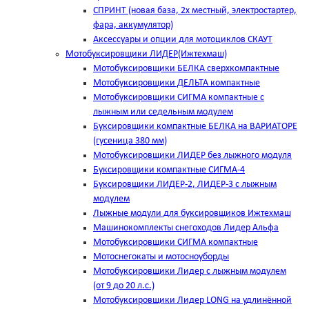
СПРИНТ (новая база, 2х местный, электростартер,
фара, аккумулятор)
Аксессуары и опции для мотоциклов СКАУТ
Мотобуксировщики ЛИДЕР(Ижтехмаш)
Мотобуксировщики БЕЛКА сверхкомпактные
Мотобуксировщики ДЕЛЬТА компактные
Мотобуксировщики СИГМА компактные с
лыжным или седельным модулем
Буксировщики компактные БЕЛКА на ВАРИАТОРЕ
(гусеница 380 мм)
Мотобуксировщики ЛИДЕР без лыжного модуля
Буксировщики компактные СИГМА-4
Буксировщики ЛИДЕР-2, ЛИДЕР-3 c лыжным
модулем
Лыжные модули для буксировщиков Ижтехмаш
Машинокомплекты снегоходов Лидер Альфа
Мотобуксировщики СИГМА компактные
Мотоснегокаты и мотосноуборды
Мотобуксировщики Лидер с лыжным модулем
(от 9 до 20 л.с.)
Мотобуксировщики Лидер LONG на удлинённой