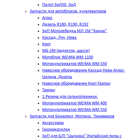
Пилот ЗиД50, ЗиД
Запчасти для мотоблоков, культиваторов
Агрос
Дизель R180, R190, R192
ЗиП Мотолебедка МЛ-1М "Бычок"
Каскад, Луч, Нева
Крот
МБ-2М (редуктор, шасси)
Мотоблок WEIMA WM 1100
Мотокультриватор WEIMA WM 550
Навесное оборудование Каскад-Нева-Агрос-
Целина -Дизель
Навесное оборудование Крот-Тарпан
Тарпан
1.Резина для сельхозтехники.
Мотокультриватор WEIMA WM 400
Мотокультриватор WEIMA WM 550
Запчасти для Бензопил, Мотокос, Триммеров
Аксессуары
Газонокосилки
ЗиП для Б/П "Цыганка" (Китайские пилы с