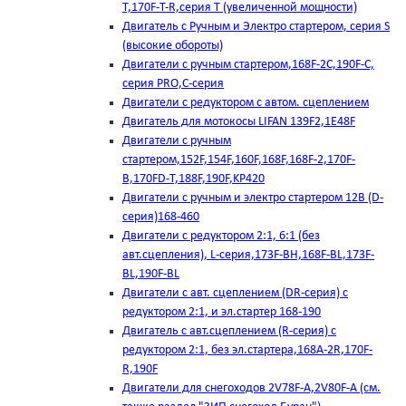
T,170F-T-R,серия Т (увеличенной мощности)
Двигатель с Ручным и Электро стартером, серия S
(высокие обороты)
Двигатели с ручным стартером,168F-2C,190F-C,
серия PRO,C-серия
Двигатели с редуктором с автом. сцеплением
Двигатель для мотокосы LIFAN 139F2,1E48F
Двигатели с ручным
стартером,152F,154F,160F,168F,168F-2,170F-
B,170FD-T,188F,190F,KP420
Двигатели с ручным и электро стартером 12В (D-
серия)168-460
Двигатели с редуктором 2:1, 6:1 (без
авт.сцепления), L-серия,173F-BH,168F-BL,173F-
BL,190F-BL
Двигатели с авт. сцеплением (DR-серия) с
редуктором 2:1, и эл.стартер 168-190
Двигатель с авт.сцеплением (R-серия) с
редуктором 2:1, без эл.стартера,168А-2R,170F-
R,190F
Двигатели для снегоходов 2V78F-A,2V80F-A (см.