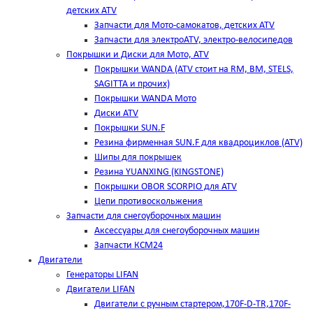
детских ATV
Запчасти для Мото-самокатов, детских ATV
Запчасти для электроATV, электро-велосипедов
Покрышки и Диски для Мото, ATV
Покрышки WANDA (АТV стоит на RM, BM, STELS,
SAGITTA и прочих)
Покрышки WANDA Мото
Диски ATV
Покрышки SUN.F
Резина фирменная SUN.F для квадроциклов (АТV)
Шипы для покрышек
Резина YUANXING (KINGSTONE)
Покрышки OBOR SCORPIO для ATV
Цепи противоскольжения
Запчасти для снегоуборочных машин
Аксессуары для снегоуборочных машин
Запчасти КСМ24
Двигатели
Генераторы LIFAN
Двигатели LIFAN
Двигатели с ручным стартером,170F-D-TR,170F-