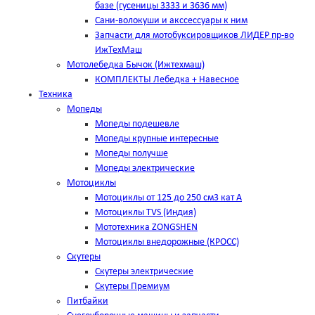
базе (гусеницы 3333 и 3636 мм)
Сани-волокуши и акссессуары к ним
Запчасти для мотобуксировщиков ЛИДЕР пр-во
ИжТехМаш
Мотолебедка Бычок (Ижтехмаш)
КОМПЛЕКТЫ Лебедка + Навесное
Техника
Мопеды
Мопеды подешевле
Мопеды крупные интересные
Мопеды получше
Мопеды электрические
Мотоциклы
Мотоциклы от 125 до 250 см3 кат А
Мотоциклы TVS (Индия)
Мототехника ZONGSHEN
Мотоциклы внедорожные (КРОСС)
Скутеры
Скутеры электрические
Скутеры Премиум
Питбайки