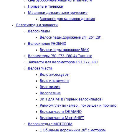
Снегоуборочные машины и запчасти
Прицепы и тележки
Машинки детские электрические
Запчасти для машинок детских
Велосипеды и запчасти
Велосипеды
Велосипеды дорожные 24",26",28"
Велосипеды PHOENIX
Велосипеды трюковые BMX
Веломоторы F50, F72, F80,4х Тактные
Запчасти для веломоторов F50, F72, F80
Велозапчасти
Вело аксессуары
Вело инструмент
Вело химия
Велорезина
ЗИП для MTB (горных велосипедов)
Ремкомплекты камер , покрышек и прочего
Велозапчасти SHIMANO
Велозапчасти MicroSHIFT
Велосипеды с МОТОРОМ
1 Обычные дорожники 28" с мотором