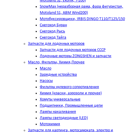
Motoland S2, Ekonik, T-200)
SnowMax (неразборная рама, фара фигуристая,
Motoland S1, ABM Wind200)
Мотобуксировщики, IRBIS DINGO Т110/Т125/150
Снегоход Буран
Снегоход Рысь
Снегоход Тайга
Запчасти для лодочных моторов
Запчасти для лодочных моторов СССР
Лодочные моторы ZONGSHEN и запчасти
Масло, Фильтры, Химия,Прочее
Масло
Зарядные устройства
Насосы
Фильтры нулевого сопротивления
Химия (краски, аэрозоли и прочее)
Хомуты универсальные
Подшипники, Промышленные цепи
Лампы накаливания
Лампы светодиодные (LED)
Мотохимия
Запчасти для картинга, мотосамоката, электро и