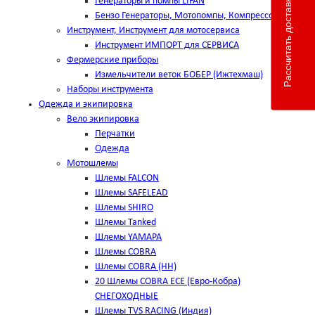
Рассчитать доставку
Генераторы и помпы LIFAN
Бензо Генераторы, Мотопомпы, Компрессоры
Инструмент, Инструмент для мотосервиса
Инструмент ИМПОРТ для СЕРВИСА
Фермерские приборы
Измельчители веток БОБЕР (Ижтехмаш)
Наборы инструмента
Одежда и экипировка
Вело экипировка
Перчатки
Одежда
Мотошлемы
Шлемы FALCON
Шлемы SAFELEAD
Шлемы SHIRO
Шлемы Tanked
Шлемы YAMAPA
Шлемы COBRA
Шлемы COBRA (HH)
20 Шлемы COBRA ECE (Евро-Кобра)
СНЕГОХОДНЫЕ
Шлемы TVS RACING (Индия)