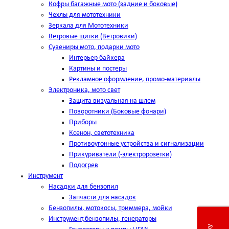
Кофры багажные мото (задние и боковые)
Чехлы для мототехники
Зеркала для Мототехники
Ветровые щитки (Ветровики)
Сувениры мото, подарки мото
Интерьер байкера
Картины и постеры
Рекламное оформление, промо-материалы
Электроника, мото свет
Защита визуальная на шлем
Поворотники (Боковые фонари)
Приборы
Ксенон, светотехника
Противоугонные устройства и сигнализации
Прикуриватели (-электророзетки)
Подогрев
Инструмент
Насадки для бензопил
Запчасти для насадок
Бензопилы, мотокосы, триммера, мойки
Инструмент,бензопилы, генераторы