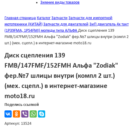
Зимние виды товаров
Главная страница
Каталог
Запчасти
Запчасти для импортной
мототехники (КИТАЙ)
Запчасти для двигателей
ЗиП двигатель 4х такт
(1Р39FMА, 1Р54FMI) мопеды типа АЛЬФА
Диск сцепления 139
FMB/147FMF/152FMH Альфа "Zodiak" фер.№7 шлицы внутри (компл 2
шт.) (мех. сцепл.) в интернет-магазине moto18.ru
Диск сцепления 139
FMB/147FMF/152FMH Альфа "Zodiak"
фер.№7 шлицы внутри (компл 2 шт.)
(мех. сцепл.) в интернет-магазине
moto18.ru
Поделись ссылкой
Артикул: 13524