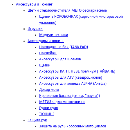
Аксессуары и Тюнинг
Щетки стеклоочистителя METO бескаркасные
Щетки в КОРОБОЧКАХ (картонной многоразовой
упаковке)
Игрушки
Модели техники
Аксессуары и тюнинг
Накладки на бак (TANK PAD)
Наклейки
Аксессуары для шлемов
Щетки
Аксессуары KAITI, HEBE премиум (ТАЙВАНЬ)
Аксессуары для ATV (квадроциклов)
Аксессуары для мопеда ALPHA (Альфа)
Декор мото
Крепления багажа (сетки, "пауки")
МЕТИЗЫ для мототехники
Ручки руля
ТЮНИНГ
Защита рук
Защита на руль кроссовых мотоциклов