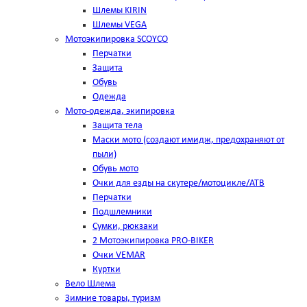
Шлемы KIRIN
Шлемы VEGA
Мотоэкипировка SCOYCO
Перчатки
Защита
Обувь
Одежда
Мото-одежда, экипировка
Защита тела
Маски мото (создают имидж, предохраняют от
пыли)
Обувь мото
Очки для езды на скутере/мотоцикле/АТВ
Перчатки
Подшлемники
Сумки, рюкзаки
2 Мотоэкипировка PRO-BIKER
Очки VEMAR
Куртки
Вело Шлема
Зимние товары, туризм