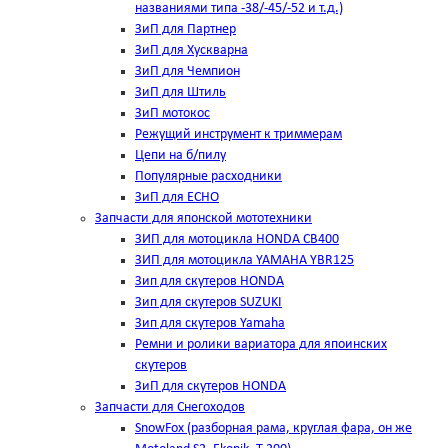
названиями типа -38/-45/-52 и т.д.)
ЗиП для Партнер
ЗиП для Хускварна
ЗиП для Чемпион
ЗиП для Штиль
ЗиП мотокос
Режущий инструмент к триммерам
Цепи на б/пилу
Популярные расходники
ЗиП для ЕСНО
Запчасти для японской мототехники
ЗИП для мотоцикла HONDA CB400
ЗИП для мотоцикла YAMAHA YBR125
Зип для скутеров HONDA
Зип для скутеров SUZUKI
Зип для скутеров Yamaha
Ремни и ролики вариатора для япоинских
скутеров
ЗиП для скутеров HONDA
Запчасти для Снегоходов
SnowFox (разборная рама, круглая фара, он же