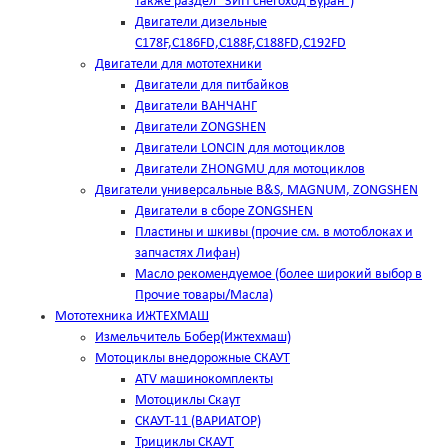
также раздел "ЗИП снегоход Буран")
Двигатели дизельные
C178F,С186FD,C188F,C188FD,C192FD
Двигатели для мототехники
Двигатели для питбайков
Двигатели ВАНЧАНГ
Двигатели ZONGSHEN
Двигатели LONCIN для мотоциклов
Двигатели ZHONGMU для мотоциклов
Двигатели универсальные B&S, MAGNUM, ZONGSHEN
Двигатели в сборе ZONGSHEN
Пластины и шкивы (прочие см. в мотоблоках и
запчастях Лифан)
Масло рекомендуемое (более широкий выбор в
Прочие товары/Масла)
Мототехника ИЖТЕХМАШ
Измельчитель Бобер(Ижтехмаш)
Мотоциклы внедорожные СКАУТ
ATV машинокомплекты
Мотоциклы Скаут
СКАУТ-11 (ВАРИАТОР)
Трициклы СКАУТ