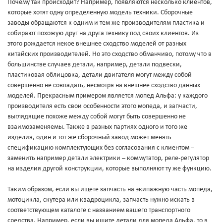
Почему так происходит? Например, появляются несколько клиентов,
которые хотят одну определенную модель техники. Сборочные
заводы обращаются к одним и тем же производителям пластика и
собирают похожую друг на друга технику под своих клиентов. Из
этого рождается некое внешнее сходство моделей от разных
китайских производителей. Но это сходство обманчиво, потому что в
большинстве случаев детали, например, детали подвески,
пластиковая облицовка, детали двигателя могут между собой
совершенно не совпадать, несмотря на внешнее сходство данных
моделей. Прекрасным примером является мопед Альфа: у каждого
производителя есть свои особенности этого мопеда, и запчасти,
выглядящие похоже между собой могут быть совершенно не
взаимозаменяемы. Также в разных партиях одного и того же
изделия, один и тот же сборочный завод может менять
спецификацию комплектующих без согласования с клиентом –
заменить например детали электрики – коммутатор, реле-регулятор
на изделия другой конструкции, которые выполняют ту же функцию.
Таким образом, если вы ищете запчасть на экипажную часть мопеда,
мотоцикла, скутера или квадроцикла, запчасть нужно искать в
соответствующем каталоге с названием вашего транспортного
средства. Например, если вы ищите детали для мопеда Альфа, то в