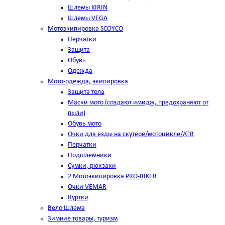
Шлемы KIRIN
Шлемы VEGA
Мотоэкипировка SCOYCO
Перчатки
Защита
Обувь
Одежда
Мото-одежда, экипировка
Защита тела
Маски мото (создают имидж, предохраняют от
пыли)
Обувь мото
Очки для езды на скутере/мотоцикле/АТВ
Перчатки
Подшлемники
Сумки, рюкзаки
2 Мотоэкипировка PRO-BIKER
Очки VEMAR
Куртки
Вело Шлема
Зимние товары, туризм