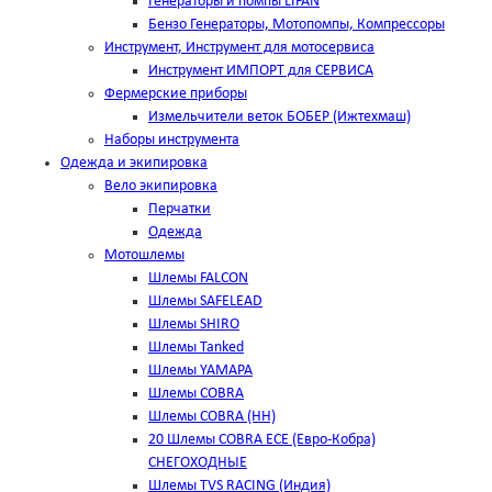
Генераторы и помпы LIFAN
Бензо Генераторы, Мотопомпы, Компрессоры
Инструмент, Инструмент для мотосервиса
Инструмент ИМПОРТ для СЕРВИСА
Фермерские приборы
Измельчители веток БОБЕР (Ижтехмаш)
Наборы инструмента
Одежда и экипировка
Вело экипировка
Перчатки
Одежда
Мотошлемы
Шлемы FALCON
Шлемы SAFELEAD
Шлемы SHIRO
Шлемы Tanked
Шлемы YAMAPA
Шлемы COBRA
Шлемы COBRA (HH)
20 Шлемы COBRA ECE (Евро-Кобра)
СНЕГОХОДНЫЕ
Шлемы TVS RACING (Индия)