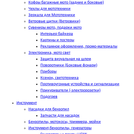
Кофры багажные мото (задние и боковые)
Чехлы для мототехники
Зеркала для Мототехники
Ветровые щитки (Ветровики)
Сувениры мото, подарки мото
Интерьер байкера
Картины и постеры
Рекламное оформление, промо-материалы
Электроника, мото свет
Защита визуальная на шлем
Поворотники (Боковые фонари)
Приборы
Ксенон, светотехника
Противоугонные устройства и сигнализации
Прикуриватели (-электророзетки)
Подогрев
Инструмент
Насадки для бензопил
Запчасти для насадок
Бензопилы, мотокосы, триммера, мойки
Инструмент,бензопилы, генераторы