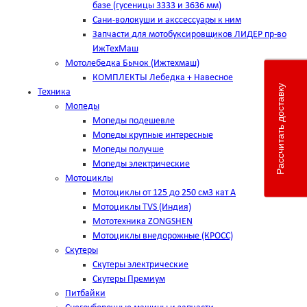
базе (гусеницы 3333 и 3636 мм)
Сани-волокуши и акссессуары к ним
Запчасти для мотобуксировщиков ЛИДЕР пр-во
ИжТехМаш
Мотолебедка Бычок (Ижтехмаш)
КОМПЛЕКТЫ Лебедка + Навесное
Рассчитать доставку
Техника
Мопеды
Мопеды подешевле
Мопеды крупные интересные
Мопеды получше
Мопеды электрические
Мотоциклы
Мотоциклы от 125 до 250 см3 кат А
Мотоциклы TVS (Индия)
Мототехника ZONGSHEN
Мотоциклы внедорожные (КРОСС)
Скутеры
Скутеры электрические
Скутеры Премиум
Питбайки