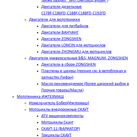
также раздел "ЗИП снегоход Буран")
Двигатели дизельные
C178F,С186FD,C188F,C188FD,C192FD
Двигатели для мототехники
Двигатели для питбайков
Двигатели ВАНЧАНГ
Двигатели ZONGSHEN
Двигатели LONCIN для мотоциклов
Двигатели ZHONGMU для мотоциклов
Двигатели универсальные B&S, MAGNUM, ZONGSHEN
Двигатели в сборе ZONGSHEN
Пластины и шкивы (прочие см. в мотоблоках и
запчастях Лифан)
Масло рекомендуемое (более широкий выбор в
Прочие товары/Масла)
Мототехника ИЖТЕХМАШ
Измельчитель Бобер(Ижтехмаш)
Мотоциклы внедорожные СКАУТ
ATV машинокомплекты
Мотоциклы Скаут
СКАУТ-11 (ВАРИАТОР)
Трициклы СКАУТ