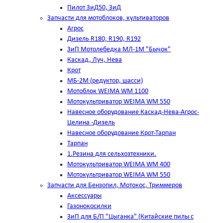
Пилот ЗиД50, ЗиД
Запчасти для мотоблоков, культиваторов
Агрос
Дизель R180, R190, R192
ЗиП Мотолебедка МЛ-1М "Бычок"
Каскад, Луч, Нева
Крот
МБ-2М (редуктор, шасси)
Мотоблок WEIMA WM 1100
Мотокультриватор WEIMA WM 550
Навесное оборудование Каскад-Нева-Агрос-
Целина -Дизель
Навесное оборудование Крот-Тарпан
Тарпан
1.Резина для сельхозтехники.
Мотокультриватор WEIMA WM 400
Мотокультриватор WEIMA WM 550
Запчасти для Бензопил, Мотокос, Триммеров
Аксессуары
Газонокосилки
ЗиП для Б/П "Цыганка" (Китайские пилы с