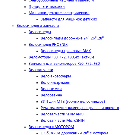
Снегоуборочные машины и запчасти
Прицепы и тележки
Машинки детские электрические
Запчасти для машинок детских
Велосипеды и запчасти
Велосипеды
Велосипеды дорожные 24",26",28"
Велосипеды PHOENIX
Велосипеды трюковые BMX
Веломоторы F50, F72, F80,4х Тактные
Запчасти для веломоторов F50, F72, F80
Велозапчасти
Вело аксессуары
Вело инструмент
Вело химия
Велорезина
ЗИП для MTB (горных велосипедов)
Ремкомплекты камер , покрышек и прочего
Велозапчасти SHIMANO
Велозапчасти MicroSHIFT
Велосипеды с МОТОРОМ
1 Обычные дорожники 28" с мотором