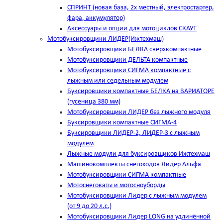
СПРИНТ (новая база, 2х местный, электростартер,
фара, аккумулятор)
Аксессуары и опции для мотоциклов СКАУТ
Мотобуксировщики ЛИДЕР(Ижтехмаш)
Мотобуксировщики БЕЛКА сверхкомпактные
Мотобуксировщики ДЕЛЬТА компактные
Мотобуксировщики СИГМА компактные с
лыжным или седельным модулем
Буксировщики компактные БЕЛКА на ВАРИАТОРЕ
(гусеница 380 мм)
Мотобуксировщики ЛИДЕР без лыжного модуля
Буксировщики компактные СИГМА-4
Буксировщики ЛИДЕР-2, ЛИДЕР-3 c лыжным
модулем
Лыжные модули для буксировщиков Ижтехмаш
Машинокомплекты снегоходов Лидер Альфа
Мотобуксировщики СИГМА компактные
Мотоснегокаты и мотосноуборды
Мотобуксировщики Лидер с лыжным модулем
(от 9 до 20 л.с.)
Мотобуксировщики Лидер LONG на удлинённой