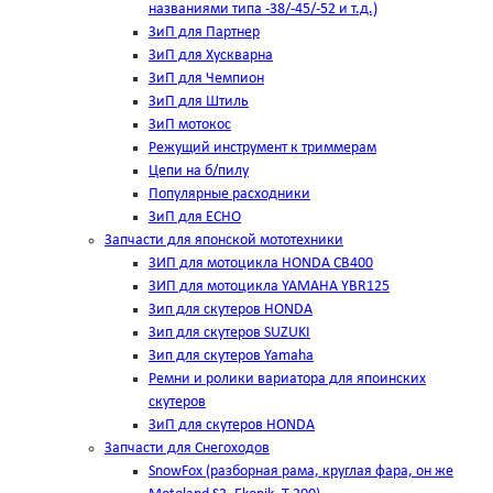
названиями типа -38/-45/-52 и т.д.)
ЗиП для Партнер
ЗиП для Хускварна
ЗиП для Чемпион
ЗиП для Штиль
ЗиП мотокос
Режущий инструмент к триммерам
Цепи на б/пилу
Популярные расходники
ЗиП для ЕСНО
Запчасти для японской мототехники
ЗИП для мотоцикла HONDA CB400
ЗИП для мотоцикла YAMAHA YBR125
Зип для скутеров HONDA
Зип для скутеров SUZUKI
Зип для скутеров Yamaha
Ремни и ролики вариатора для япоинских
скутеров
ЗиП для скутеров HONDA
Запчасти для Снегоходов
SnowFox (разборная рама, круглая фара, он же