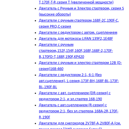
T,170F-T-R,серия Т (увеличенной мощности)
Двигатель с Ручным и Электро стартером, серия S
(высокие обороты)
Двигатели с ручным стартером,168F-2C,190F-C,
серия PRO,C-серия
Двигатели с редуктором с автом. сцеплением
Двигатель для мотокосы LIFAN 139F2,1E48F
Двигатели с ручным
стартером,152F,154F,160F,168F,168F-2,170F-
B,170FD-T,188F,190F,KP420
Двигатели с ручным и электро стартером 12В (D-
серия)168-460
Двигатели с редуктором 2:1, 6:1 (без
авт.сцепления), L-серия,173F-BH,168F-BL,173F-
BL,190F-BL
Двигатели с авт. сцеплением (DR-серия) с
редуктором 2:1, и эл.стартер 168-190
Двигатель с авт.сцеплением (R-серия) с
редуктором 2:1, без эл.стартера,168А-2R,170F-
R,190F
Двигатели для снегоходов 2V78F-A,2V80F-A (см.