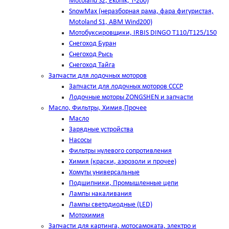
Motoland S2, Ekonik, T-200)
SnowMax (неразборная рама, фара фигуристая,
Motoland S1, ABM Wind200)
Мотобуксировщики, IRBIS DINGO Т110/Т125/150
Снегоход Буран
Снегоход Рысь
Снегоход Тайга
Запчасти для лодочных моторов
Запчасти для лодочных моторов СССР
Лодочные моторы ZONGSHEN и запчасти
Масло, Фильтры, Химия,Прочее
Масло
Зарядные устройства
Насосы
Фильтры нулевого сопротивления
Химия (краски, аэрозоли и прочее)
Хомуты универсальные
Подшипники, Промышленные цепи
Лампы накаливания
Лампы светодиодные (LED)
Мотохимия
Запчасти для картинга, мотосамоката, электро и