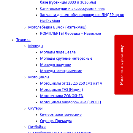
базе (гусеницы 3333 и 3636 мм)
Сани-волокуши и акссессуары к ним
Запчасти для мотобуксировщиков ЛИДЕР пр-во
ИжТехМаш
Мотолебедка Бычок (Ижтехмаш)
КОМПЛЕКТЫ Лебедка + Навесное
Техника
Мопеды
Рассчитать доставку
Мопеды подешевле
Мопеды крупные интересные
Мопеды получше
Мопеды электрические
Мотоциклы
Мотоциклы от 125 до 250 см3 кат А
Мотоциклы TVS (Индия)
Мототехника ZONGSHEN
Мотоциклы внедорожные (КРОСС)
Скутеры
Скутеры электрические
Скутеры Премиум
Питбайки