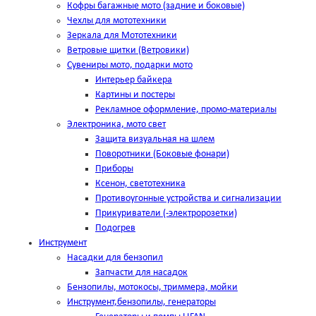
Кофры багажные мото (задние и боковые)
Чехлы для мототехники
Зеркала для Мототехники
Ветровые щитки (Ветровики)
Сувениры мото, подарки мото
Интерьер байкера
Картины и постеры
Рекламное оформление, промо-материалы
Электроника, мото свет
Защита визуальная на шлем
Поворотники (Боковые фонари)
Приборы
Ксенон, светотехника
Противоугонные устройства и сигнализации
Прикуриватели (-электророзетки)
Подогрев
Инструмент
Насадки для бензопил
Запчасти для насадок
Бензопилы, мотокосы, триммера, мойки
Инструмент,бензопилы, генераторы