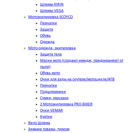
Шлемы KIRIN
Шлемы VEGA
Мотоэкипировка SCOYCO
Перчатки
Защита
Обувь
Одежда
Мото-одежда, экипировка
Защита тела
Маски мото (создают имидж, предохраняют от
пыли)
Обувь мото
Очки для езды на скутере/мотоцикле/АТВ
Перчатки
Подшлемники
Сумки, рюкзаки
2 Мотоэкипировка PRO-BIKER
Очки VEMAR
Куртки
Вело Шлема
Зимние товары, туризм