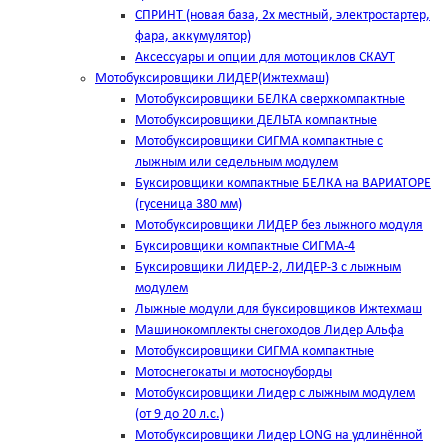
СПРИНТ (новая база, 2х местный, электростартер,
фара, аккумулятор)
Аксессуары и опции для мотоциклов СКАУТ
Мотобуксировщики ЛИДЕР(Ижтехмаш)
Мотобуксировщики БЕЛКА сверхкомпактные
Мотобуксировщики ДЕЛЬТА компактные
Мотобуксировщики СИГМА компактные с
лыжным или седельным модулем
Буксировщики компактные БЕЛКА на ВАРИАТОРЕ
(гусеница 380 мм)
Мотобуксировщики ЛИДЕР без лыжного модуля
Буксировщики компактные СИГМА-4
Буксировщики ЛИДЕР-2, ЛИДЕР-3 c лыжным
модулем
Лыжные модули для буксировщиков Ижтехмаш
Машинокомплекты снегоходов Лидер Альфа
Мотобуксировщики СИГМА компактные
Мотоснегокаты и мотосноуборды
Мотобуксировщики Лидер с лыжным модулем
(от 9 до 20 л.с.)
Мотобуксировщики Лидер LONG на удлинённой