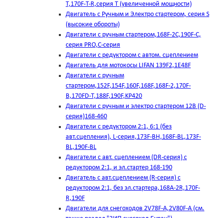
T,170F-T-R,серия Т (увеличенной мощности)
Двигатель с Ручным и Электро стартером, серия S
(высокие обороты)
Двигатели с ручным стартером,168F-2C,190F-C,
серия PRO,C-серия
Двигатели с редуктором с автом. сцеплением
Двигатель для мотокосы LIFAN 139F2,1E48F
Двигатели с ручным
стартером,152F,154F,160F,168F,168F-2,170F-
B,170FD-T,188F,190F,KP420
Двигатели с ручным и электро стартером 12В (D-
серия)168-460
Двигатели с редуктором 2:1, 6:1 (без
авт.сцепления), L-серия,173F-BH,168F-BL,173F-
BL,190F-BL
Двигатели с авт. сцеплением (DR-серия) с
редуктором 2:1, и эл.стартер 168-190
Двигатель с авт.сцеплением (R-серия) с
редуктором 2:1, без эл.стартера,168А-2R,170F-
R,190F
Двигатели для снегоходов 2V78F-A,2V80F-A (см.