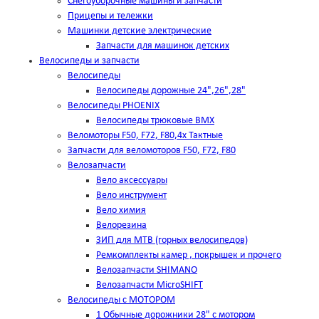
Снегоуборочные машины и запчасти
Прицепы и тележки
Машинки детские электрические
Запчасти для машинок детских
Велосипеды и запчасти
Велосипеды
Велосипеды дорожные 24",26",28"
Велосипеды PHOENIX
Велосипеды трюковые BMX
Веломоторы F50, F72, F80,4х Тактные
Запчасти для веломоторов F50, F72, F80
Велозапчасти
Вело аксессуары
Вело инструмент
Вело химия
Велорезина
ЗИП для MTB (горных велосипедов)
Ремкомплекты камер , покрышек и прочего
Велозапчасти SHIMANO
Велозапчасти MicroSHIFT
Велосипеды с МОТОРОМ
1 Обычные дорожники 28" с мотором