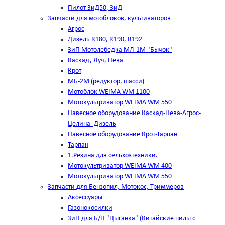
Пилот ЗиД50, ЗиД
Запчасти для мотоблоков, культиваторов
Агрос
Дизель R180, R190, R192
ЗиП Мотолебедка МЛ-1М "Бычок"
Каскад, Луч, Нева
Крот
МБ-2М (редуктор, шасси)
Мотоблок WEIMA WM 1100
Мотокультриватор WEIMA WM 550
Навесное оборудование Каскад-Нева-Агрос-
Целина -Дизель
Навесное оборудование Крот-Тарпан
Тарпан
1.Резина для сельхозтехники.
Мотокультриватор WEIMA WM 400
Мотокультриватор WEIMA WM 550
Запчасти для Бензопил, Мотокос, Триммеров
Аксессуары
Газонокосилки
ЗиП для Б/П "Цыганка" (Китайские пилы с