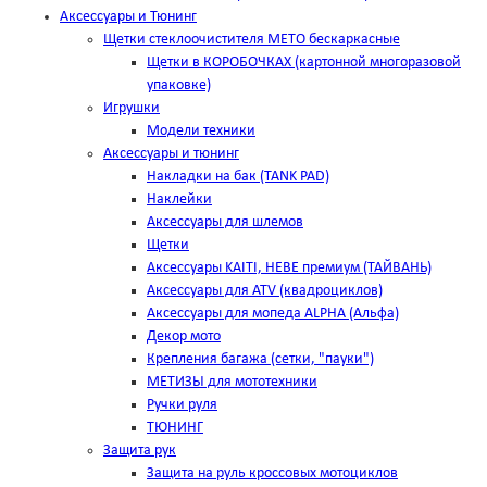
Аксессуары и Тюнинг
Щетки стеклоочистителя METO бескаркасные
Щетки в КОРОБОЧКАХ (картонной многоразовой
упаковке)
Игрушки
Модели техники
Аксессуары и тюнинг
Накладки на бак (TANK PAD)
Наклейки
Аксессуары для шлемов
Щетки
Аксессуары KAITI, HEBE премиум (ТАЙВАНЬ)
Аксессуары для ATV (квадроциклов)
Аксессуары для мопеда ALPHA (Альфа)
Декор мото
Крепления багажа (сетки, "пауки")
МЕТИЗЫ для мототехники
Ручки руля
ТЮНИНГ
Защита рук
Защита на руль кроссовых мотоциклов