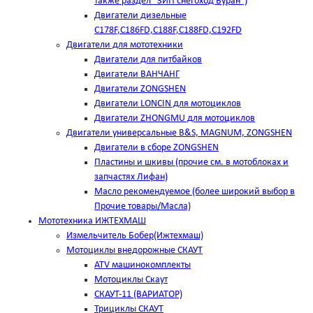
также раздел "ЗИП снегоход Буран")
Двигатели дизельные
C178F,С186FD,C188F,C188FD,C192FD
Двигатели для мототехники
Двигатели для питбайков
Двигатели ВАНЧАНГ
Двигатели ZONGSHEN
Двигатели LONCIN для мотоциклов
Двигатели ZHONGMU для мотоциклов
Двигатели универсальные B&S, MAGNUM, ZONGSHEN
Двигатели в сборе ZONGSHEN
Пластины и шкивы (прочие см. в мотоблоках и
запчастях Лифан)
Масло рекомендуемое (более широкий выбор в
Прочие товары/Масла)
Мототехника ИЖТЕХМАШ
Измельчитель Бобер(Ижтехмаш)
Мотоциклы внедорожные СКАУТ
ATV машинокомплекты
Мотоциклы Скаут
СКАУТ-11 (ВАРИАТОР)
Трициклы СКАУТ