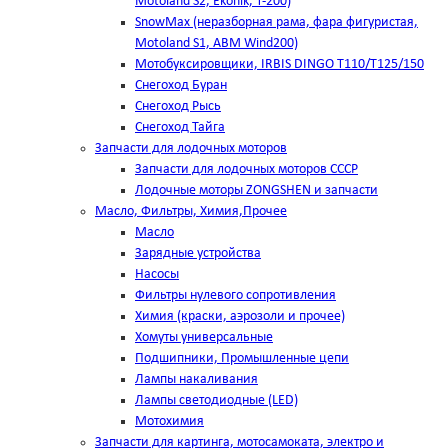
Motoland S2, Ekonik, T-200)
SnowMax (неразборная рама, фара фигуристая,
Motoland S1, ABM Wind200)
Мотобуксировщики, IRBIS DINGO Т110/Т125/150
Снегоход Буран
Снегоход Рысь
Снегоход Тайга
Запчасти для лодочных моторов
Запчасти для лодочных моторов СССР
Лодочные моторы ZONGSHEN и запчасти
Масло, Фильтры, Химия,Прочее
Масло
Зарядные устройства
Насосы
Фильтры нулевого сопротивления
Химия (краски, аэрозоли и прочее)
Хомуты универсальные
Подшипники, Промышленные цепи
Лампы накаливания
Лампы светодиодные (LED)
Мотохимия
Запчасти для картинга, мотосамоката, электро и