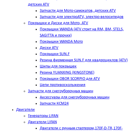
детских ATV
Запчасти для Мото-самокатов, детских ATV
Запчасти для электроATV, электро-велосипедов
Покрышки и Диски для Мото, ATV
Покрышки WANDA (АТV стоит на RM, BM, STELS,
SAGITTA и прочих)
Покрышки WANDA Мото
Диски ATV
Покрышки SUN.F
Резина фирменная SUN.F для квадроциклов (АТV)
Шипы для покрышек
Резина YUANXING (KINGSTONE)
Покрышки OBOR SCORPIO для ATV
Цепи противоскольжения
Запчасти для снегоуборочных машин
Аксессуары для снегоуборочных машин
Запчасти КСМ24
Двигатели
Генераторы LIFAN
Двигатели LIFAN
Двигатели с ручным стартером,170F-D-TR,170F-