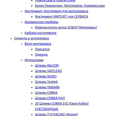
Генераторы и помпы LIFAN
Бензо Генераторы, Мотопомпы, Компрессоры
Инструмент, Инструмент для мотосервиса
Инструмент ИМПОРТ для СЕРВИСА
Фермерские приборы
Измельчители веток БОБЕР (Ижтехмаш)
Наборы инструмента
Одежда и экипировка
Вело экипировка
Перчатки
Одежда
Мотошлемы
Шлемы FALCON
Шлемы SAFELEAD
Шлемы SHIRO
Шлемы Tanked
Шлемы YAMAPA
Шлемы COBRA
Шлемы COBRA (HH)
20 Шлемы COBRA ECE (Евро-Кобра)
СНЕГОХОДНЫЕ
Шлемы TVS RACING (Индия)