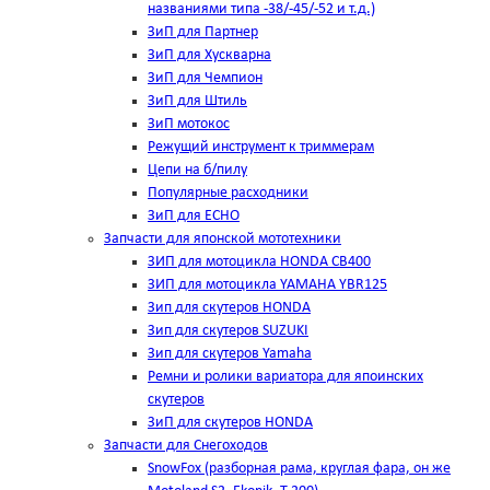
названиями типа -38/-45/-52 и т.д.)
ЗиП для Партнер
ЗиП для Хускварна
ЗиП для Чемпион
ЗиП для Штиль
ЗиП мотокос
Режущий инструмент к триммерам
Цепи на б/пилу
Популярные расходники
ЗиП для ЕСНО
Запчасти для японской мототехники
ЗИП для мотоцикла HONDA CB400
ЗИП для мотоцикла YAMAHA YBR125
Зип для скутеров HONDA
Зип для скутеров SUZUKI
Зип для скутеров Yamaha
Ремни и ролики вариатора для япоинских
скутеров
ЗиП для скутеров HONDA
Запчасти для Снегоходов
SnowFox (разборная рама, круглая фара, он же