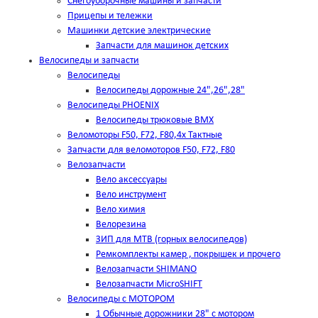
Снегоуборочные машины и запчасти
Прицепы и тележки
Машинки детские электрические
Запчасти для машинок детских
Велосипеды и запчасти
Велосипеды
Велосипеды дорожные 24",26",28"
Велосипеды PHOENIX
Велосипеды трюковые BMX
Веломоторы F50, F72, F80,4х Тактные
Запчасти для веломоторов F50, F72, F80
Велозапчасти
Вело аксессуары
Вело инструмент
Вело химия
Велорезина
ЗИП для MTB (горных велосипедов)
Ремкомплекты камер , покрышек и прочего
Велозапчасти SHIMANO
Велозапчасти MicroSHIFT
Велосипеды с МОТОРОМ
1 Обычные дорожники 28" с мотором