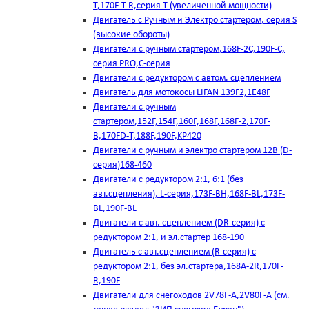
T,170F-T-R,серия Т (увеличенной мощности)
Двигатель с Ручным и Электро стартером, серия S
(высокие обороты)
Двигатели с ручным стартером,168F-2C,190F-C,
серия PRO,C-серия
Двигатели с редуктором с автом. сцеплением
Двигатель для мотокосы LIFAN 139F2,1E48F
Двигатели с ручным
стартером,152F,154F,160F,168F,168F-2,170F-
B,170FD-T,188F,190F,KP420
Двигатели с ручным и электро стартером 12В (D-
серия)168-460
Двигатели с редуктором 2:1, 6:1 (без
авт.сцепления), L-серия,173F-BH,168F-BL,173F-
BL,190F-BL
Двигатели с авт. сцеплением (DR-серия) с
редуктором 2:1, и эл.стартер 168-190
Двигатель с авт.сцеплением (R-серия) с
редуктором 2:1, без эл.стартера,168А-2R,170F-
R,190F
Двигатели для снегоходов 2V78F-A,2V80F-A (см.