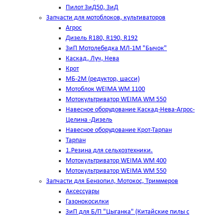
Пилот ЗиД50, ЗиД
Запчасти для мотоблоков, культиваторов
Агрос
Дизель R180, R190, R192
ЗиП Мотолебедка МЛ-1М "Бычок"
Каскад, Луч, Нева
Крот
МБ-2М (редуктор, шасси)
Мотоблок WEIMA WM 1100
Мотокультриватор WEIMA WM 550
Навесное оборудование Каскад-Нева-Агрос-
Целина -Дизель
Навесное оборудование Крот-Тарпан
Тарпан
1.Резина для сельхозтехники.
Мотокультриватор WEIMA WM 400
Мотокультриватор WEIMA WM 550
Запчасти для Бензопил, Мотокос, Триммеров
Аксессуары
Газонокосилки
ЗиП для Б/П "Цыганка" (Китайские пилы с