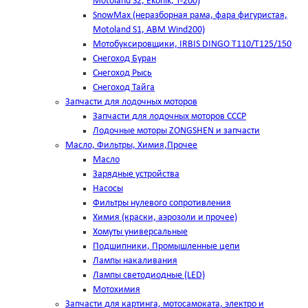
Motoland S2, Ekonik, T-200)
SnowMax (неразборная рама, фара фигуристая,
Motoland S1, ABM Wind200)
Мотобуксировщики, IRBIS DINGO Т110/Т125/150
Снегоход Буран
Снегоход Рысь
Снегоход Тайга
Запчасти для лодочных моторов
Запчасти для лодочных моторов СССР
Лодочные моторы ZONGSHEN и запчасти
Масло, Фильтры, Химия,Прочее
Масло
Зарядные устройства
Насосы
Фильтры нулевого сопротивления
Химия (краски, аэрозоли и прочее)
Хомуты универсальные
Подшипники, Промышленные цепи
Лампы накаливания
Лампы светодиодные (LED)
Мотохимия
Запчасти для картинга, мотосамоката, электро и