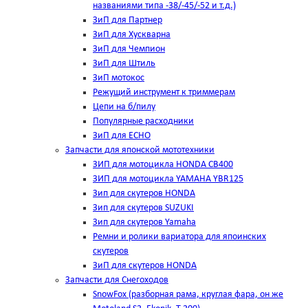
названиями типа -38/-45/-52 и т.д.)
ЗиП для Партнер
ЗиП для Хускварна
ЗиП для Чемпион
ЗиП для Штиль
ЗиП мотокос
Режущий инструмент к триммерам
Цепи на б/пилу
Популярные расходники
ЗиП для ЕСНО
Запчасти для японской мототехники
ЗИП для мотоцикла HONDA CB400
ЗИП для мотоцикла YAMAHA YBR125
Зип для скутеров HONDA
Зип для скутеров SUZUKI
Зип для скутеров Yamaha
Ремни и ролики вариатора для япоинских
скутеров
ЗиП для скутеров HONDA
Запчасти для Снегоходов
SnowFox (разборная рама, круглая фара, он же