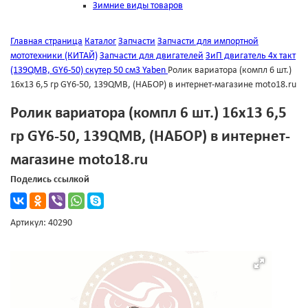
Зимние виды товаров
Главная страница
Каталог
Запчасти
Запчасти для импортной
мототехники (КИТАЙ)
Запчасти для двигателей
ЗиП двигатель 4х такт
(139QMB, GY6-50) скутер 50 см3 Yaben
Ролик вариатора (компл 6 шт.)
16х13 6,5 гр GY6-50, 139QMB, (НАБОР) в интернет-магазине moto18.ru
Ролик вариатора (компл 6 шт.) 16х13 6,5
гр GY6-50, 139QMB, (НАБОР) в интернет-
магазине moto18.ru
Поделись ссылкой
Артикул: 40290