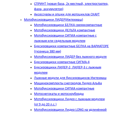
СПРИНТ (новая база, 2х местный, электростартер,
фара, аккумулятор)
Аксессуары и опции для мотоциклов СКАУТ
Мотобуксировщики ЛИДЕР(Ижтехмаш)
Мотобуксировщики БЕЛКА сверхкомпактные
Мотобуксировщики ДЕЛЬТА компактные
Мотобуксировщики СИГМА компактные с
лыжным или седельным модулем
Буксировщики компактные БЕЛКА на ВАРИАТОРЕ
(гусеница 380 мм)
Мотобуксировщики ЛИДЕР без лыжного модуля
Буксировщики компактные СИГМА-4
Буксировщики ЛИДЕР-2, ЛИДЕР-3 c лыжным
модулем
Лыжные модули для буксировщиков Ижтехмаш
Машинокомплекты снегоходов Лидер Альфа
Мотобуксировщики СИГМА компактные
Мотоснегокаты и мотосноуборды
Мотобуксировщики Лидер с лыжным модулем
(от 9 до 20 л.с.)
Мотобуксировщики Лидер LONG на удлинённой