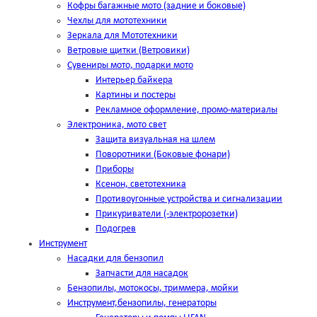
Кофры багажные мото (задние и боковые)
Чехлы для мототехники
Зеркала для Мототехники
Ветровые щитки (Ветровики)
Сувениры мото, подарки мото
Интерьер байкера
Картины и постеры
Рекламное оформление, промо-материалы
Электроника, мото свет
Защита визуальная на шлем
Поворотники (Боковые фонари)
Приборы
Ксенон, светотехника
Противоугонные устройства и сигнализации
Прикуриватели (-электророзетки)
Подогрев
Инструмент
Насадки для бензопил
Запчасти для насадок
Бензопилы, мотокосы, триммера, мойки
Инструмент,бензопилы, генераторы