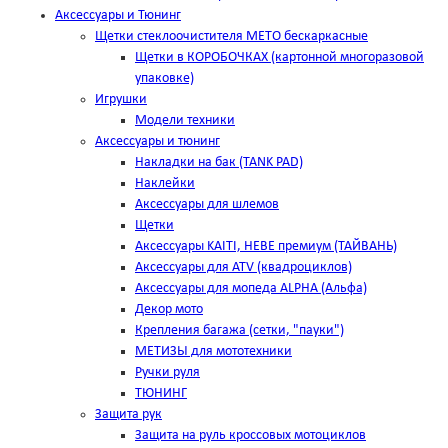
Аксессуары и Тюнинг
Щетки стеклоочистителя METO бескаркасные
Щетки в КОРОБОЧКАХ (картонной многоразовой
упаковке)
Игрушки
Модели техники
Аксессуары и тюнинг
Накладки на бак (TANK PAD)
Наклейки
Аксессуары для шлемов
Щетки
Аксессуары KAITI, HEBE премиум (ТАЙВАНЬ)
Аксессуары для ATV (квадроциклов)
Аксессуары для мопеда ALPHA (Альфа)
Декор мото
Крепления багажа (сетки, "пауки")
МЕТИЗЫ для мототехники
Ручки руля
ТЮНИНГ
Защита рук
Защита на руль кроссовых мотоциклов