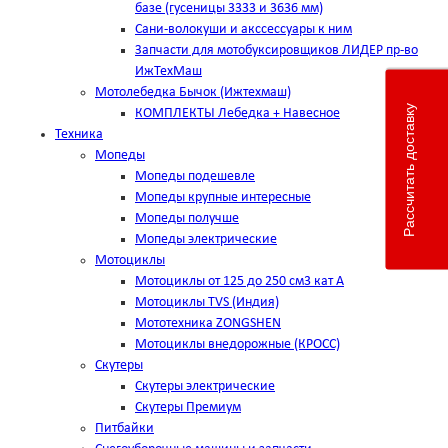
базе (гусеницы 3333 и 3636 мм)
Сани-волокуши и акссессуары к ним
Запчасти для мотобуксировщиков ЛИДЕР пр-во
ИжТехМаш
Мотолебедка Бычок (Ижтехмаш)
Рассчитать доставку
КОМПЛЕКТЫ Лебедка + Навесное
Техника
Мопеды
Мопеды подешевле
Мопеды крупные интересные
Мопеды получше
Мопеды электрические
Мотоциклы
Мотоциклы от 125 до 250 см3 кат А
Мотоциклы TVS (Индия)
Мототехника ZONGSHEN
Мотоциклы внедорожные (КРОСС)
Скутеры
Скутеры электрические
Скутеры Премиум
Питбайки