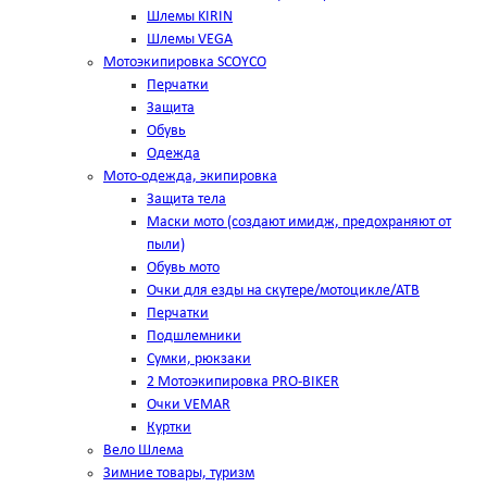
Шлемы KIRIN
Шлемы VEGA
Мотоэкипировка SCOYCO
Перчатки
Защита
Обувь
Одежда
Мото-одежда, экипировка
Защита тела
Маски мото (создают имидж, предохраняют от
пыли)
Обувь мото
Очки для езды на скутере/мотоцикле/АТВ
Перчатки
Подшлемники
Сумки, рюкзаки
2 Мотоэкипировка PRO-BIKER
Очки VEMAR
Куртки
Вело Шлема
Зимние товары, туризм