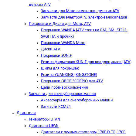
детских ATV
Запчасти для Мото-самокатов, детских ATV
Запчасти для электроATV, электро-велосипедов
Покрышки и Диски для Мото, ATV
Покрышки WANDA (АТV стоит на RM, BM, STELS,
SAGITTA и прочих)
Покрышки WANDA Мото
Диски ATV
Покрышки SUN.F
Резина фирменная SUN.F для квадроциклов (АТV)
Шипы для покрышек
Резина YUANXING (KINGSTONE)
Покрышки OBOR SCORPIO для ATV
Цепи противоскольжения
Запчасти для снегоуборочных машин
Аксессуары для снегоуборочных машин
Запчасти КСМ24
Двигатели
Генераторы LIFAN
Двигатели LIFAN
Двигатели с ручным стартером,170F-D-TR,170F-