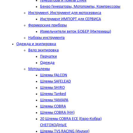
Генераторы и помпы LIFAN
Бензо Генераторы, Мотопомпы, Компрессоры
Инструмент, Инструмент для мотосервиса
Инструмент ИМПОРТ для СЕРВИСА
Фермерские приборы
Измельчители веток БОБЕР (Ижтехмаш)
Наборы инструмента
Одежда и экипировка
Вело экипировка
Перчатки
Одежда
Мотошлемы
Шлемы FALCON
Шлемы SAFELEAD
Шлемы SHIRO
Шлемы Tanked
Шлемы YAMAPA
Шлемы COBRA
Шлемы COBRA (HH)
20 Шлемы COBRA ECE (Евро-Кобра)
СНЕГОХОДНЫЕ
Шлемы TVS RACING (Индия)