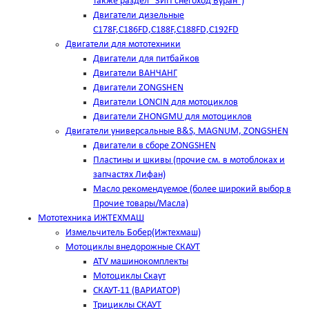
также раздел "ЗИП снегоход Буран")
Двигатели дизельные
C178F,С186FD,C188F,C188FD,C192FD
Двигатели для мототехники
Двигатели для питбайков
Двигатели ВАНЧАНГ
Двигатели ZONGSHEN
Двигатели LONCIN для мотоциклов
Двигатели ZHONGMU для мотоциклов
Двигатели универсальные B&S, MAGNUM, ZONGSHEN
Двигатели в сборе ZONGSHEN
Пластины и шкивы (прочие см. в мотоблоках и
запчастях Лифан)
Масло рекомендуемое (более широкий выбор в
Прочие товары/Масла)
Мототехника ИЖТЕХМАШ
Измельчитель Бобер(Ижтехмаш)
Мотоциклы внедорожные СКАУТ
ATV машинокомплекты
Мотоциклы Скаут
СКАУТ-11 (ВАРИАТОР)
Трициклы СКАУТ