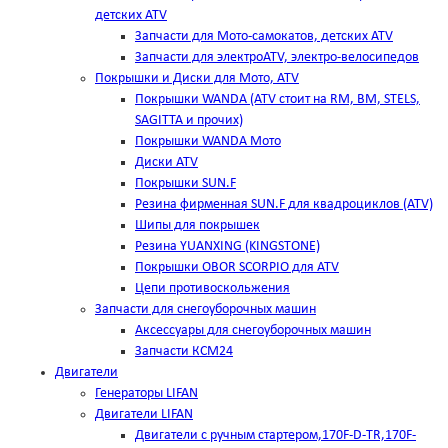
детских ATV
Запчасти для Мото-самокатов, детских ATV
Запчасти для электроATV, электро-велосипедов
Покрышки и Диски для Мото, ATV
Покрышки WANDA (АТV стоит на RM, BM, STELS,
SAGITTA и прочих)
Покрышки WANDA Мото
Диски ATV
Покрышки SUN.F
Резина фирменная SUN.F для квадроциклов (АТV)
Шипы для покрышек
Резина YUANXING (KINGSTONE)
Покрышки OBOR SCORPIO для ATV
Цепи противоскольжения
Запчасти для снегоуборочных машин
Аксессуары для снегоуборочных машин
Запчасти КСМ24
Двигатели
Генераторы LIFAN
Двигатели LIFAN
Двигатели с ручным стартером,170F-D-TR,170F-