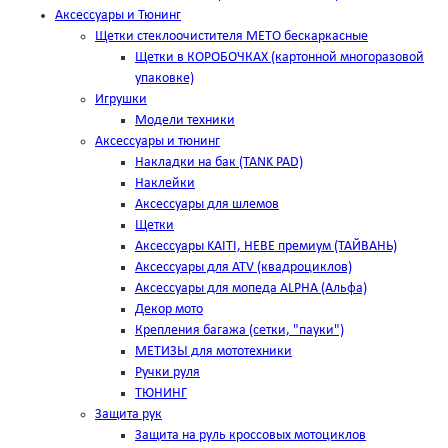
Аксессуары и Тюнинг
Щетки стеклоочистителя METO бескаркасные
Щетки в КОРОБОЧКАХ (картонной многоразовой
упаковке)
Игрушки
Модели техники
Аксессуары и тюнинг
Накладки на бак (TANK PAD)
Наклейки
Аксессуары для шлемов
Щетки
Аксессуары KAITI, HEBE премиум (ТАЙВАНЬ)
Аксессуары для ATV (квадроциклов)
Аксессуары для мопеда ALPHA (Альфа)
Декор мото
Крепления багажа (сетки, "пауки")
МЕТИЗЫ для мототехники
Ручки руля
ТЮНИНГ
Защита рук
Защита на руль кроссовых мотоциклов