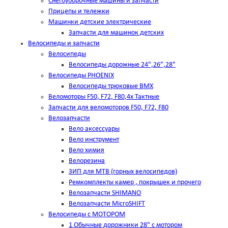
Снегоуборочные машины и запчасти
Прицепы и тележки
Машинки детские электрические
Запчасти для машинок детских
Велосипеды и запчасти
Велосипеды
Велосипеды дорожные 24",26",28"
Велосипеды PHOENIX
Велосипеды трюковые BMX
Веломоторы F50, F72, F80,4х Тактные
Запчасти для веломоторов F50, F72, F80
Велозапчасти
Вело аксессуары
Вело инструмент
Вело химия
Велорезина
ЗИП для MTB (горных велосипедов)
Ремкомплекты камер , покрышек и прочего
Велозапчасти SHIMANO
Велозапчасти MicroSHIFT
Велосипеды с МОТОРОМ
1 Обычные дорожники 28" с мотором