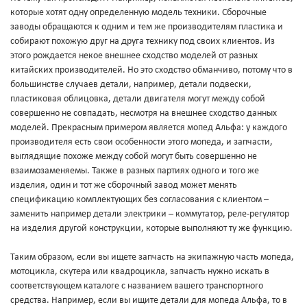
которые хотят одну определенную модель техники. Сборочные
заводы обращаются к одним и тем же производителям пластика и
собирают похожую друг на друга технику под своих клиентов. Из
этого рождается некое внешнее сходство моделей от разных
китайских производителей. Но это сходство обманчиво, потому что в
большинстве случаев детали, например, детали подвески,
пластиковая облицовка, детали двигателя могут между собой
совершенно не совпадать, несмотря на внешнее сходство данных
моделей. Прекрасным примером является мопед Альфа: у каждого
производителя есть свои особенности этого мопеда, и запчасти,
выглядящие похоже между собой могут быть совершенно не
взаимозаменяемы. Также в разных партиях одного и того же
изделия, один и тот же сборочный завод может менять
спецификацию комплектующих без согласования с клиентом –
заменить например детали электрики – коммутатор, реле-регулятор
на изделия другой конструкции, которые выполняют ту же функцию.
Таким образом, если вы ищете запчасть на экипажную часть мопеда,
мотоцикла, скутера или квадроцикла, запчасть нужно искать в
соответствующем каталоге с названием вашего транспортного
средства. Например, если вы ищите детали для мопеда Альфа, то в