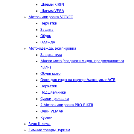
Шлемы KIRIN
Шлемы VEGA
Мотоэкипировка SCOYCO
Перчатки
Защита
Обувь
Одежда
Мото-одежда, экипировка
Защита тела
Маски мото (создают имидж, предохраняют от
пыли)
Обувь мото
Очки для езды на скутере/мотоцикле/АТВ
Перчатки
Подшлемники
Сумки, рюкзаки
2 Мотоэкипировка PRO-BIKER
Очки VEMAR
Куртки
Вело Шлема
Зимние товары, туризм