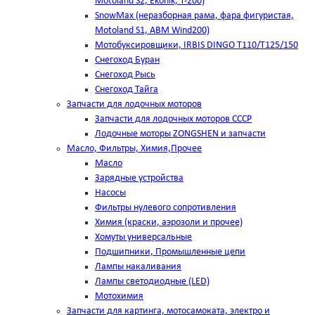
Motoland S2, Ekonik, T-200)
SnowMax (неразборная рама, фара фигуристая,
Motoland S1, ABM Wind200)
Мотобуксировщики, IRBIS DINGO Т110/Т125/150
Снегоход Буран
Снегоход Рысь
Снегоход Тайга
Запчасти для лодочных моторов
Запчасти для лодочных моторов СССР
Лодочные моторы ZONGSHEN и запчасти
Масло, Фильтры, Химия,Прочее
Масло
Зарядные устройства
Насосы
Фильтры нулевого сопротивления
Химия (краски, аэрозоли и прочее)
Хомуты универсальные
Подшипники, Промышленные цепи
Лампы накаливания
Лампы светодиодные (LED)
Мотохимия
Запчасти для картинга, мотосамоката, электро и