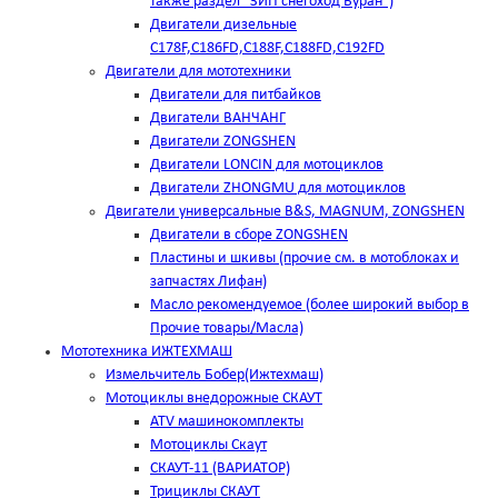
также раздел "ЗИП снегоход Буран")
Двигатели дизельные
C178F,С186FD,C188F,C188FD,C192FD
Двигатели для мототехники
Двигатели для питбайков
Двигатели ВАНЧАНГ
Двигатели ZONGSHEN
Двигатели LONCIN для мотоциклов
Двигатели ZHONGMU для мотоциклов
Двигатели универсальные B&S, MAGNUM, ZONGSHEN
Двигатели в сборе ZONGSHEN
Пластины и шкивы (прочие см. в мотоблоках и
запчастях Лифан)
Масло рекомендуемое (более широкий выбор в
Прочие товары/Масла)
Мототехника ИЖТЕХМАШ
Измельчитель Бобер(Ижтехмаш)
Мотоциклы внедорожные СКАУТ
ATV машинокомплекты
Мотоциклы Скаут
СКАУТ-11 (ВАРИАТОР)
Трициклы СКАУТ