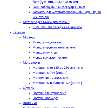
базе (гусеницы 3333 и 3636 мм)
Сани-волокуши и акссессуары к ним
Запчасти для мотобуксировщиков ЛИДЕР пр-во
ИжТехМаш
Мотолебедка Бычок (Ижтехмаш)
КОМПЛЕКТЫ Лебедка + Навесное
Техника
Мопеды
Мопеды подешевле
Мопеды крупные интересные
Мопеды получше
Мопеды электрические
Мотоциклы
Мотоциклы от 125 до 250 см3 кат А
Мотоциклы TVS (Индия)
Мототехника ZONGSHEN
Мотоциклы внедорожные (КРОСС)
Скутеры
Скутеры электрические
Скутеры Премиум
Питбайки