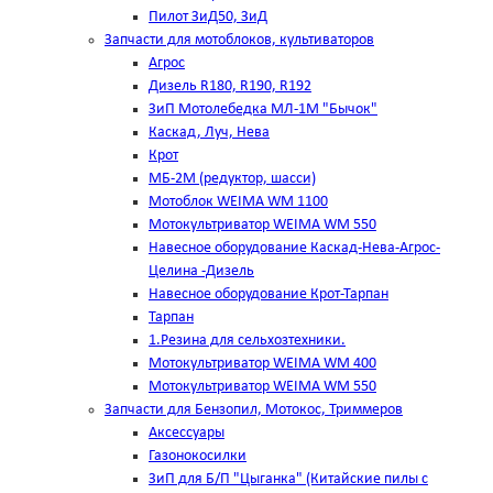
Пилот ЗиД50, ЗиД
Запчасти для мотоблоков, культиваторов
Агрос
Дизель R180, R190, R192
ЗиП Мотолебедка МЛ-1М "Бычок"
Каскад, Луч, Нева
Крот
МБ-2М (редуктор, шасси)
Мотоблок WEIMA WM 1100
Мотокультриватор WEIMA WM 550
Навесное оборудование Каскад-Нева-Агрос-
Целина -Дизель
Навесное оборудование Крот-Тарпан
Тарпан
1.Резина для сельхозтехники.
Мотокультриватор WEIMA WM 400
Мотокультриватор WEIMA WM 550
Запчасти для Бензопил, Мотокос, Триммеров
Аксессуары
Газонокосилки
ЗиП для Б/П "Цыганка" (Китайские пилы с