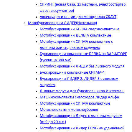
СПРИНТ (новая база, 2х местный, электростартер,
фара, аккумулятор)
Аксессуары и опции для мотоциклов СКАУТ
Мотобуксировщики ЛИДЕР(Ижтехмаш)
Мотобуксировщики БЕЛКА сверхкомпактные
Мотобуксировщики ДЕЛЬТА компактные
Мотобуксировщики СИГМА компактные с
лыжным или седельным модулем
Буксировщики компактные БЕЛКА на ВАРИАТОРЕ
(гусеница 380 мм)
Мотобуксировщики ЛИДЕР без лыжного модуля
Буксировщики компактные СИГМА-4
Буксировщики ЛИДЕР-2, ЛИДЕР-3 c лыжным
модулем
Лыжные модули для буксировщиков Ижтехмаш
Машинокомплекты снегоходов Лидер Альфа
Мотобуксировщики СИГМА компактные
Мотоснегокаты и мотосноуборды
Мотобуксировщики Лидер с лыжным модулем
(от 9 до 20 л.с.)
Мотобуксировщики Лидер LONG на удлинённой