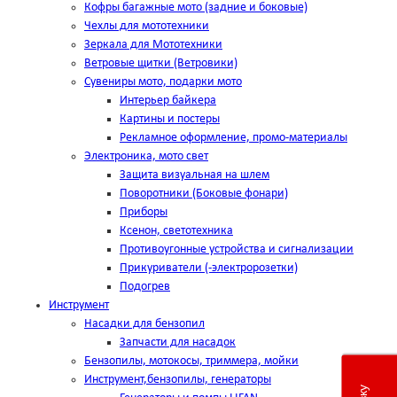
Кофры багажные мото (задние и боковые)
Чехлы для мототехники
Зеркала для Мототехники
Ветровые щитки (Ветровики)
Сувениры мото, подарки мото
Интерьер байкера
Картины и постеры
Рекламное оформление, промо-материалы
Электроника, мото свет
Защита визуальная на шлем
Поворотники (Боковые фонари)
Приборы
Ксенон, светотехника
Противоугонные устройства и сигнализации
Прикуриватели (-электророзетки)
Подогрев
Инструмент
Насадки для бензопил
Запчасти для насадок
Бензопилы, мотокосы, триммера, мойки
Инструмент,бензопилы, генераторы