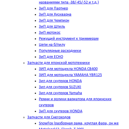
названиями типа -38/-45/-52 и т.д.)
ЗиП для Партнер
ЗиП для Хускварна
ЗиП для Чемпион
ЗиП для Штиль
ЗиП мотокос
Режущий инструмент к триммерам
Цепи на б/пилу
Популярные расходники
ЗиП для ЕСНО
Запчасти для японской мототехники
ЗИП для мотоцикла HONDA CB400
ЗИП для мотоцикла YAMAHA YBR125
Зип для скутеров HONDA
Зип для скутеров SUZUKI
Зип для скутеров Yamaha
Ремни и ролики вариатора для япоинских
скутеров
ЗиП для скутеров HONDA
Запчасти для Снегоходов
SnowFox (разборная рама, круглая фара, он же