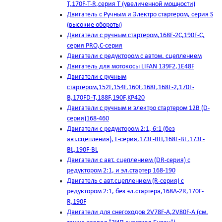
T,170F-T-R,серия Т (увеличенной мощности)
Двигатель с Ручным и Электро стартером, серия S
(высокие обороты)
Двигатели с ручным стартером,168F-2C,190F-C,
серия PRO,C-серия
Двигатели с редуктором с автом. сцеплением
Двигатель для мотокосы LIFAN 139F2,1E48F
Двигатели с ручным
стартером,152F,154F,160F,168F,168F-2,170F-
B,170FD-T,188F,190F,KP420
Двигатели с ручным и электро стартером 12В (D-
серия)168-460
Двигатели с редуктором 2:1, 6:1 (без
авт.сцепления), L-серия,173F-BH,168F-BL,173F-
BL,190F-BL
Двигатели с авт. сцеплением (DR-серия) с
редуктором 2:1, и эл.стартер 168-190
Двигатель с авт.сцеплением (R-серия) с
редуктором 2:1, без эл.стартера,168А-2R,170F-
R,190F
Двигатели для снегоходов 2V78F-A,2V80F-A (см.