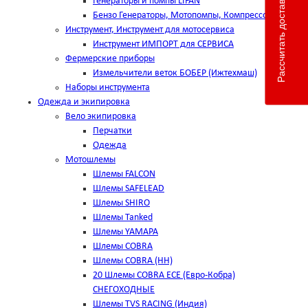
Рассчитать доставку
Генераторы и помпы LIFAN
Бензо Генераторы, Мотопомпы, Компрессоры
Инструмент, Инструмент для мотосервиса
Инструмент ИМПОРТ для СЕРВИСА
Фермерские приборы
Измельчители веток БОБЕР (Ижтехмаш)
Наборы инструмента
Одежда и экипировка
Вело экипировка
Перчатки
Одежда
Мотошлемы
Шлемы FALCON
Шлемы SAFELEAD
Шлемы SHIRO
Шлемы Tanked
Шлемы YAMAPA
Шлемы COBRA
Шлемы COBRA (HH)
20 Шлемы COBRA ECE (Евро-Кобра)
СНЕГОХОДНЫЕ
Шлемы TVS RACING (Индия)