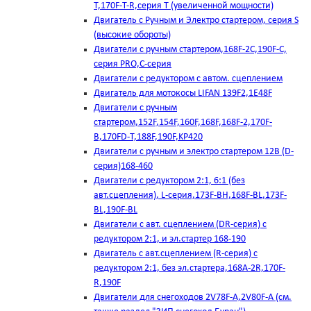
T,170F-T-R,серия Т (увеличенной мощности)
Двигатель с Ручным и Электро стартером, серия S
(высокие обороты)
Двигатели с ручным стартером,168F-2C,190F-C,
серия PRO,C-серия
Двигатели с редуктором с автом. сцеплением
Двигатель для мотокосы LIFAN 139F2,1E48F
Двигатели с ручным
стартером,152F,154F,160F,168F,168F-2,170F-
B,170FD-T,188F,190F,KP420
Двигатели с ручным и электро стартером 12В (D-
серия)168-460
Двигатели с редуктором 2:1, 6:1 (без
авт.сцепления), L-серия,173F-BH,168F-BL,173F-
BL,190F-BL
Двигатели с авт. сцеплением (DR-серия) с
редуктором 2:1, и эл.стартер 168-190
Двигатель с авт.сцеплением (R-серия) с
редуктором 2:1, без эл.стартера,168А-2R,170F-
R,190F
Двигатели для снегоходов 2V78F-A,2V80F-A (см.