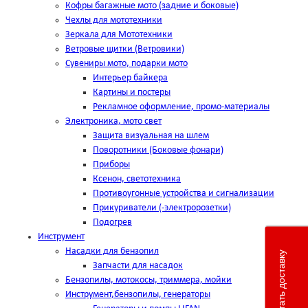
Кофры багажные мото (задние и боковые)
Чехлы для мототехники
Зеркала для Мототехники
Ветровые щитки (Ветровики)
Сувениры мото, подарки мото
Интерьер байкера
Картины и постеры
Рекламное оформление, промо-материалы
Электроника, мото свет
Защита визуальная на шлем
Поворотники (Боковые фонари)
Приборы
Ксенон, светотехника
Противоугонные устройства и сигнализации
Прикуриватели (-электророзетки)
Подогрев
Инструмент
Насадки для бензопил
Рассчитать доставку
Запчасти для насадок
Бензопилы, мотокосы, триммера, мойки
Инструмент,бензопилы, генераторы