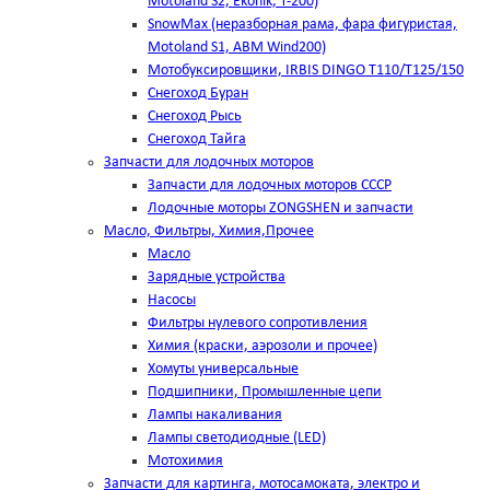
Motoland S2, Ekonik, T-200)
SnowMax (неразборная рама, фара фигуристая,
Motoland S1, ABM Wind200)
Мотобуксировщики, IRBIS DINGO Т110/Т125/150
Снегоход Буран
Снегоход Рысь
Снегоход Тайга
Запчасти для лодочных моторов
Запчасти для лодочных моторов СССР
Лодочные моторы ZONGSHEN и запчасти
Масло, Фильтры, Химия,Прочее
Масло
Зарядные устройства
Насосы
Фильтры нулевого сопротивления
Химия (краски, аэрозоли и прочее)
Хомуты универсальные
Подшипники, Промышленные цепи
Лампы накаливания
Лампы светодиодные (LED)
Мотохимия
Запчасти для картинга, мотосамоката, электро и