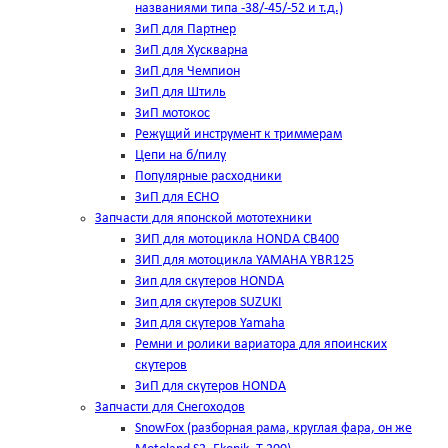
названиями типа -38/-45/-52 и т.д.)
ЗиП для Партнер
ЗиП для Хускварна
ЗиП для Чемпион
ЗиП для Штиль
ЗиП мотокос
Режущий инструмент к триммерам
Цепи на б/пилу
Популярные расходники
ЗиП для ЕСНО
Запчасти для японской мототехники
ЗИП для мотоцикла HONDA CB400
ЗИП для мотоцикла YAMAHA YBR125
Зип для скутеров HONDA
Зип для скутеров SUZUKI
Зип для скутеров Yamaha
Ремни и ролики вариатора для япоинских
скутеров
ЗиП для скутеров HONDA
Запчасти для Снегоходов
SnowFox (разборная рама, круглая фара, он же