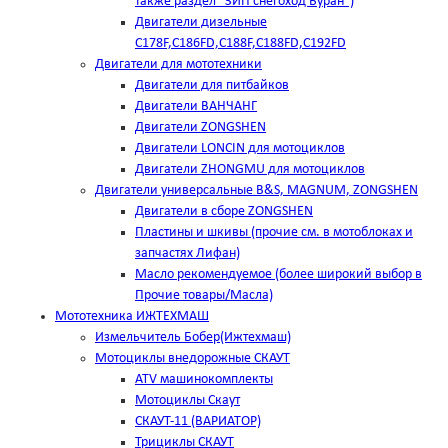
также раздел "ЗИП снегоход Буран")
Двигатели дизельные
C178F,С186FD,C188F,C188FD,C192FD
Двигатели для мототехники
Двигатели для питбайков
Двигатели ВАНЧАНГ
Двигатели ZONGSHEN
Двигатели LONCIN для мотоциклов
Двигатели ZHONGMU для мотоциклов
Двигатели универсальные B&S, MAGNUM, ZONGSHEN
Двигатели в сборе ZONGSHEN
Пластины и шкивы (прочие см. в мотоблоках и
запчастях Лифан)
Масло рекомендуемое (более широкий выбор в
Прочие товары/Масла)
Мототехника ИЖТЕХМАШ
Измельчитель Бобер(Ижтехмаш)
Мотоциклы внедорожные СКАУТ
ATV машинокомплекты
Мотоциклы Скаут
СКАУТ-11 (ВАРИАТОР)
Трициклы СКАУТ