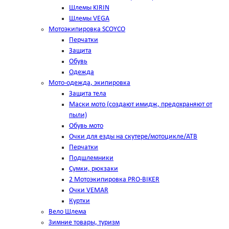
Шлемы KIRIN
Шлемы VEGA
Мотоэкипировка SCOYCO
Перчатки
Защита
Обувь
Одежда
Мото-одежда, экипировка
Защита тела
Маски мото (создают имидж, предохраняют от
пыли)
Обувь мото
Очки для езды на скутере/мотоцикле/АТВ
Перчатки
Подшлемники
Сумки, рюкзаки
2 Мотоэкипировка PRO-BIKER
Очки VEMAR
Куртки
Вело Шлема
Зимние товары, туризм