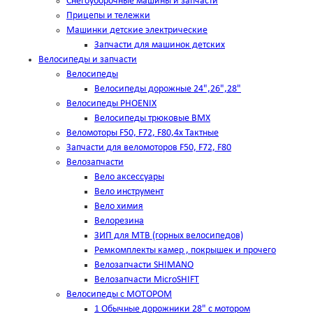
Снегоуборочные машины и запчасти
Прицепы и тележки
Машинки детские электрические
Запчасти для машинок детских
Велосипеды и запчасти
Велосипеды
Велосипеды дорожные 24",26",28"
Велосипеды PHOENIX
Велосипеды трюковые BMX
Веломоторы F50, F72, F80,4х Тактные
Запчасти для веломоторов F50, F72, F80
Велозапчасти
Вело аксессуары
Вело инструмент
Вело химия
Велорезина
ЗИП для MTB (горных велосипедов)
Ремкомплекты камер , покрышек и прочего
Велозапчасти SHIMANO
Велозапчасти MicroSHIFT
Велосипеды с МОТОРОМ
1 Обычные дорожники 28" с мотором