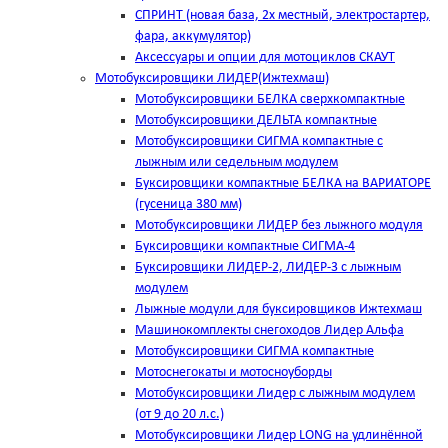
СПРИНТ (новая база, 2х местный, электростартер,
фара, аккумулятор)
Аксессуары и опции для мотоциклов СКАУТ
Мотобуксировщики ЛИДЕР(Ижтехмаш)
Мотобуксировщики БЕЛКА сверхкомпактные
Мотобуксировщики ДЕЛЬТА компактные
Мотобуксировщики СИГМА компактные с
лыжным или седельным модулем
Буксировщики компактные БЕЛКА на ВАРИАТОРЕ
(гусеница 380 мм)
Мотобуксировщики ЛИДЕР без лыжного модуля
Буксировщики компактные СИГМА-4
Буксировщики ЛИДЕР-2, ЛИДЕР-3 c лыжным
модулем
Лыжные модули для буксировщиков Ижтехмаш
Машинокомплекты снегоходов Лидер Альфа
Мотобуксировщики СИГМА компактные
Мотоснегокаты и мотосноуборды
Мотобуксировщики Лидер с лыжным модулем
(от 9 до 20 л.с.)
Мотобуксировщики Лидер LONG на удлинённой