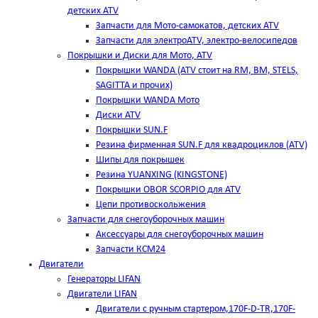
детских ATV
Запчасти для Мото-самокатов, детских ATV
Запчасти для электроATV, электро-велосипедов
Покрышки и Диски для Мото, ATV
Покрышки WANDA (АТV стоит на RM, BM, STELS,
SAGITTA и прочих)
Покрышки WANDA Мото
Диски ATV
Покрышки SUN.F
Резина фирменная SUN.F для квадроциклов (АТV)
Шипы для покрышек
Резина YUANXING (KINGSTONE)
Покрышки OBOR SCORPIO для ATV
Цепи противоскольжения
Запчасти для снегоуборочных машин
Аксессуары для снегоуборочных машин
Запчасти КСМ24
Двигатели
Генераторы LIFAN
Двигатели LIFAN
Двигатели с ручным стартером,170F-D-TR,170F-