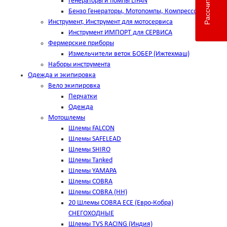
Генераторы и помпы LIFAN
Бензо Генераторы, Мотопомпы, Компрессоры
Инструмент, Инструмент для мотосервиса
Инструмент ИМПОРТ для СЕРВИСА
Фермерские приборы
Измельчители веток БОБЕР (Ижтехмаш)
Наборы инструмента
Одежда и экипировка
Вело экипировка
Перчатки
Одежда
Мотошлемы
Шлемы FALCON
Шлемы SAFELEAD
Шлемы SHIRO
Шлемы Tanked
Шлемы YAMAPA
Шлемы COBRA
Шлемы COBRA (HH)
20 Шлемы COBRA ECE (Евро-Кобра)
СНЕГОХОДНЫЕ
Шлемы TVS RACING (Индия)