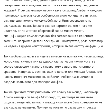
пластиковая облицовка, детали двигателя могут между собой
совершенно не совпадать, несмотря на внешнее сходство данных
моделей. Прекрасным примером является мопед Альфа: у каждого
производителя есть свои особенности этого мопеда, и запчасти,
выглядящие похоже между собой могут быть совершенно не
взаимозаменяемы. Также в разных партиях одного и того же
изделия, один и тот же сборочный завод может менять
спецификацию комплектующих без согласования с клиентом –
заменить например детали электрики – коммутатор, реле-регулятор
на изделия другой конструкции, которые выполняют ту же функцию.
Таким образом, если вы ищете запчасть на экипажную часть мопеда,
мотоцикла, скутера или квадроцикла, запчасть нужно искать в
соответствующем каталоге с названием вашего транспортного
средства. Например, если вы ищите детали для мопеда Альфа, то в
нашем интернет-магазине вы найдете необходимые детали в
разделе «запчасти для мопедов Альфа».
Также при этом стоит учитывать, что если у вас мопед, например,
Альфа Рейсер или Альфа Мотоленд, то, несмотря на внешнее
сходство моделей, запчасти между ними могут быть совершенно не
взаимозаменяемыми. Причем не только по размерам и точкам