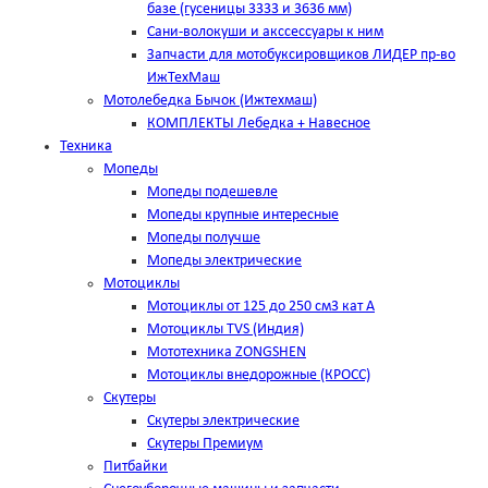
базе (гусеницы 3333 и 3636 мм)
Сани-волокуши и акссессуары к ним
Запчасти для мотобуксировщиков ЛИДЕР пр-во
ИжТехМаш
Мотолебедка Бычок (Ижтехмаш)
КОМПЛЕКТЫ Лебедка + Навесное
Техника
Мопеды
Мопеды подешевле
Мопеды крупные интересные
Мопеды получше
Мопеды электрические
Мотоциклы
Мотоциклы от 125 до 250 см3 кат А
Мотоциклы TVS (Индия)
Мототехника ZONGSHEN
Мотоциклы внедорожные (КРОСС)
Скутеры
Скутеры электрические
Скутеры Премиум
Питбайки