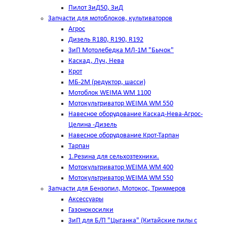
Пилот ЗиД50, ЗиД
Запчасти для мотоблоков, культиваторов
Агрос
Дизель R180, R190, R192
ЗиП Мотолебедка МЛ-1М "Бычок"
Каскад, Луч, Нева
Крот
МБ-2М (редуктор, шасси)
Мотоблок WEIMA WM 1100
Мотокультриватор WEIMA WM 550
Навесное оборудование Каскад-Нева-Агрос-
Целина -Дизель
Навесное оборудование Крот-Тарпан
Тарпан
1.Резина для сельхозтехники.
Мотокультриватор WEIMA WM 400
Мотокультриватор WEIMA WM 550
Запчасти для Бензопил, Мотокос, Триммеров
Аксессуары
Газонокосилки
ЗиП для Б/П "Цыганка" (Китайские пилы с