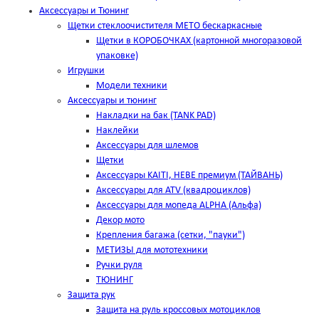
Аксессуары и Тюнинг
Щетки стеклоочистителя METO бескаркасные
Щетки в КОРОБОЧКАХ (картонной многоразовой
упаковке)
Игрушки
Модели техники
Аксессуары и тюнинг
Накладки на бак (TANK PAD)
Наклейки
Аксессуары для шлемов
Щетки
Аксессуары KAITI, HEBE премиум (ТАЙВАНЬ)
Аксессуары для ATV (квадроциклов)
Аксессуары для мопеда ALPHA (Альфа)
Декор мото
Крепления багажа (сетки, "пауки")
МЕТИЗЫ для мототехники
Ручки руля
ТЮНИНГ
Защита рук
Защита на руль кроссовых мотоциклов