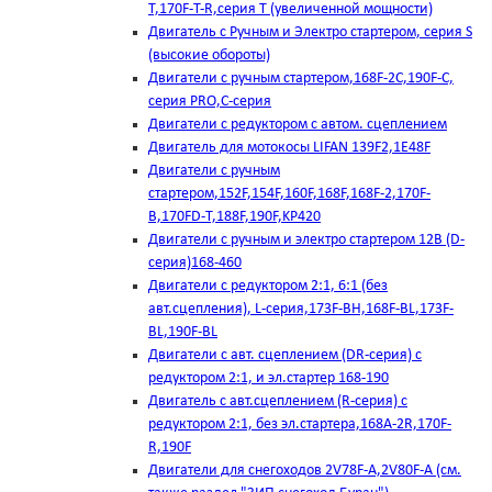
T,170F-T-R,серия Т (увеличенной мощности)
Двигатель с Ручным и Электро стартером, серия S
(высокие обороты)
Двигатели с ручным стартером,168F-2C,190F-C,
серия PRO,C-серия
Двигатели с редуктором с автом. сцеплением
Двигатель для мотокосы LIFAN 139F2,1E48F
Двигатели с ручным
стартером,152F,154F,160F,168F,168F-2,170F-
B,170FD-T,188F,190F,KP420
Двигатели с ручным и электро стартером 12В (D-
серия)168-460
Двигатели с редуктором 2:1, 6:1 (без
авт.сцепления), L-серия,173F-BH,168F-BL,173F-
BL,190F-BL
Двигатели с авт. сцеплением (DR-серия) с
редуктором 2:1, и эл.стартер 168-190
Двигатель с авт.сцеплением (R-серия) с
редуктором 2:1, без эл.стартера,168А-2R,170F-
R,190F
Двигатели для снегоходов 2V78F-A,2V80F-A (см.