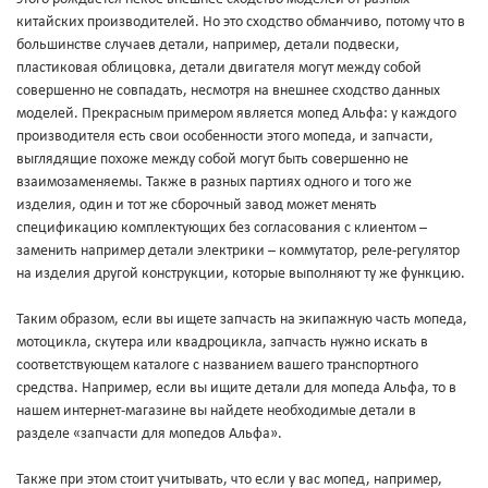
китайских производителей. Но это сходство обманчиво, потому что в
большинстве случаев детали, например, детали подвески,
пластиковая облицовка, детали двигателя могут между собой
совершенно не совпадать, несмотря на внешнее сходство данных
моделей. Прекрасным примером является мопед Альфа: у каждого
производителя есть свои особенности этого мопеда, и запчасти,
выглядящие похоже между собой могут быть совершенно не
взаимозаменяемы. Также в разных партиях одного и того же
изделия, один и тот же сборочный завод может менять
спецификацию комплектующих без согласования с клиентом –
заменить например детали электрики – коммутатор, реле-регулятор
на изделия другой конструкции, которые выполняют ту же функцию.
Таким образом, если вы ищете запчасть на экипажную часть мопеда,
мотоцикла, скутера или квадроцикла, запчасть нужно искать в
соответствующем каталоге с названием вашего транспортного
средства. Например, если вы ищите детали для мопеда Альфа, то в
нашем интернет-магазине вы найдете необходимые детали в
разделе «запчасти для мопедов Альфа».
Также при этом стоит учитывать, что если у вас мопед, например,