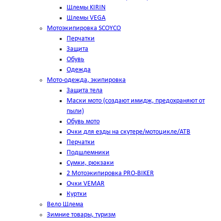
Шлемы KIRIN
Шлемы VEGA
Мотоэкипировка SCOYCO
Перчатки
Защита
Обувь
Одежда
Мото-одежда, экипировка
Защита тела
Маски мото (создают имидж, предохраняют от
пыли)
Обувь мото
Очки для езды на скутере/мотоцикле/АТВ
Перчатки
Подшлемники
Сумки, рюкзаки
2 Мотоэкипировка PRO-BIKER
Очки VEMAR
Куртки
Вело Шлема
Зимние товары, туризм