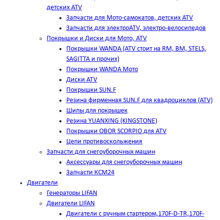
детских ATV
Запчасти для Мото-самокатов, детских ATV
Запчасти для электроATV, электро-велосипедов
Покрышки и Диски для Мото, ATV
Покрышки WANDA (АТV стоит на RM, BM, STELS,
SAGITTA и прочих)
Покрышки WANDA Мото
Диски ATV
Покрышки SUN.F
Резина фирменная SUN.F для квадроциклов (АТV)
Шипы для покрышек
Резина YUANXING (KINGSTONE)
Покрышки OBOR SCORPIO для ATV
Цепи противоскольжения
Запчасти для снегоуборочных машин
Аксессуары для снегоуборочных машин
Запчасти КСМ24
Двигатели
Генераторы LIFAN
Двигатели LIFAN
Двигатели с ручным стартером,170F-D-TR,170F-