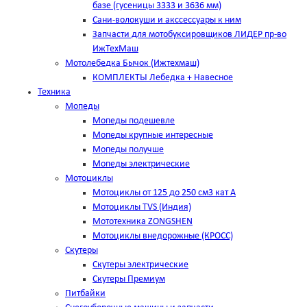
базе (гусеницы 3333 и 3636 мм)
Сани-волокуши и акссессуары к ним
Запчасти для мотобуксировщиков ЛИДЕР пр-во
ИжТехМаш
Мотолебедка Бычок (Ижтехмаш)
КОМПЛЕКТЫ Лебедка + Навесное
Техника
Мопеды
Мопеды подешевле
Мопеды крупные интересные
Мопеды получше
Мопеды электрические
Мотоциклы
Мотоциклы от 125 до 250 см3 кат А
Мотоциклы TVS (Индия)
Мототехника ZONGSHEN
Мотоциклы внедорожные (КРОСС)
Скутеры
Скутеры электрические
Скутеры Премиум
Питбайки