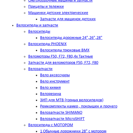
Снегоуборочные машины и запчасти
Прицепы и тележки
Машинки детские электрические
Запчасти для машинок детских
Велосипеды и запчасти
Велосипеды
Велосипеды дорожные 24",26",28"
Велосипеды PHOENIX
Велосипеды трюковые BMX
Веломоторы F50, F72, F80,4х Тактные
Запчасти для веломоторов F50, F72, F80
Велозапчасти
Вело аксессуары
Вело инструмент
Вело химия
Велорезина
ЗИП для MTB (горных велосипедов)
Ремкомплекты камер , покрышек и прочего
Велозапчасти SHIMANO
Велозапчасти MicroSHIFT
Велосипеды с МОТОРОМ
1 Обычные дорожники 28" с мотором