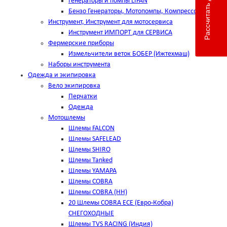
Рассчитать доставку
Генераторы и помпы LIFAN
Бензо Генераторы, Мотопомпы, Компрессоры
Инструмент, Инструмент для мотосервиса
Инструмент ИМПОРТ для СЕРВИСА
Фермерские приборы
Измельчители веток БОБЕР (Ижтехмаш)
Наборы инструмента
Одежда и экипировка
Вело экипировка
Перчатки
Одежда
Мотошлемы
Шлемы FALCON
Шлемы SAFELEAD
Шлемы SHIRO
Шлемы Tanked
Шлемы YAMAPA
Шлемы COBRA
Шлемы COBRA (HH)
20 Шлемы COBRA ECE (Евро-Кобра)
СНЕГОХОДНЫЕ
Шлемы TVS RACING (Индия)