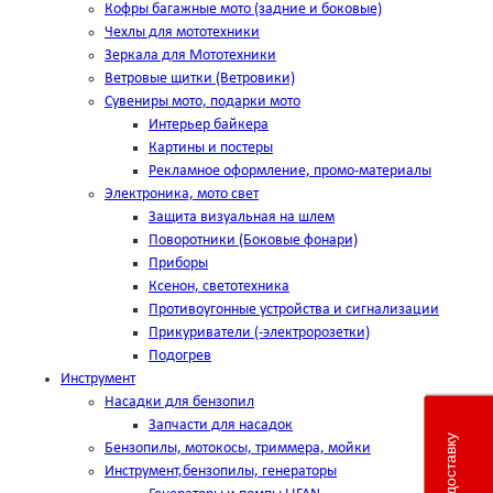
Кофры багажные мото (задние и боковые)
Чехлы для мототехники
Зеркала для Мототехники
Ветровые щитки (Ветровики)
Сувениры мото, подарки мото
Интерьер байкера
Картины и постеры
Рекламное оформление, промо-материалы
Электроника, мото свет
Защита визуальная на шлем
Поворотники (Боковые фонари)
Приборы
Ксенон, светотехника
Противоугонные устройства и сигнализации
Прикуриватели (-электророзетки)
Подогрев
Инструмент
Насадки для бензопил
Запчасти для насадок
Бензопилы, мотокосы, триммера, мойки
Инструмент,бензопилы, генераторы