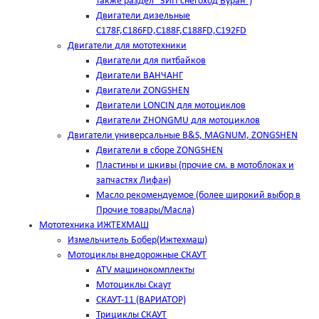
также раздел "ЗИП снегоход Буран")
Двигатели дизельные
C178F,С186FD,C188F,C188FD,C192FD
Двигатели для мототехники
Двигатели для питбайков
Двигатели ВАНЧАНГ
Двигатели ZONGSHEN
Двигатели LONCIN для мотоциклов
Двигатели ZHONGMU для мотоциклов
Двигатели универсальные B&S, MAGNUM, ZONGSHEN
Двигатели в сборе ZONGSHEN
Пластины и шкивы (прочие см. в мотоблоках и
запчастях Лифан)
Масло рекомендуемое (более широкий выбор в
Прочие товары/Масла)
Мототехника ИЖТЕХМАШ
Измельчитель Бобер(Ижтехмаш)
Мотоциклы внедорожные СКАУТ
ATV машинокомплекты
Мотоциклы Скаут
СКАУТ-11 (ВАРИАТОР)
Трициклы СКАУТ