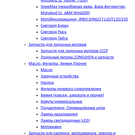
Motoland S2, Ekonik, T-200)
SnowMax (неразборная рама, фара фигуристая,
Motoland S1, ABM Wind200)
Мотобуксировщики, IRBIS DINGO Т110/Т125/150
Снегоход Буран
Снегоход Рысь
Снегоход Тайга
Запчасти для лодочных моторов
Запчасти для лодочных моторов СССР
Лодочные моторы ZONGSHEN и запчасти
Масло, Фильтры, Химия,Прочее
Масло
Зарядные устройства
Насосы
Фильтры нулевого сопротивления
Химия (краски, аэрозоли и прочее)
Хомуты универсальные
Подшипники, Промышленные цепи
Лампы накаливания
Лампы светодиодные (LED)
Мотохимия
Запчасти для картинга, мотосамоката, электро и