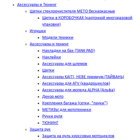
Аксессуары и Тюнинг
Щетки стеклоочистителя METO бескаркасные
Щетки в КОРОБОЧКАХ (картонной многоразовой
упаковке)
Игрушки
Модели техники
Аксессуары и тюнинг
Накладки на бак (TANK PAD)
Наклейки
Аксессуары для шлемов
Щетки
Аксессуары KAITI, HEBE премиум (ТАЙВАНЬ)
Аксессуары для ATV (квадроциклов)
Аксессуары для мопеда ALPHA (Альфа)
Декор мото
Крепления багажа (сетки, "пауки")
МЕТИЗЫ для мототехники
Ручки руля
ТЮНИНГ
Защита рук
Защита на руль кроссовых мотоциклов