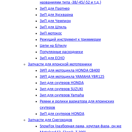
названиями типа -38/-45/-52 и т.д.)
ЗиП для Партнер
ЗиП для Хускварна
ЗиП для Чемпион
ЗиП для Штиль
ЗиП мотокос
Режущий инструмент к триммерам
Цепи на б/пилу
Популярные расходники
ЗиП для ЕСНО
Запчасти для японской мототехники
ЗИП для мотоцикла HONDA CB400
ЗИП для мотоцикла YAMAHA YBR125
Зип для скутеров HONDA
Зип для скутеров SUZUKI
Зип для скутеров Yamaha
Ремни и ролики вариатора для япоинских
скутеров
ЗиП для скутеров HONDA
Запчасти для Снегоходов
SnowFox (разборная рама, круглая фара, он же