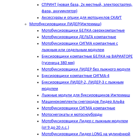
СПРИНТ (новая база, 2х местный, электростартер,
фара, аккумулятор)
Аксессуары и опции для мотоциклов СКАУТ
Мотобуксировщики ЛИДЕР(Ижтехмаш)
Мотобуксировщики БЕЛКА сверхкомпактные
Мотобуксировщики ДЕЛЬТА компактные
Мотобуксировщики СИГМА компактные с
лыжным или седельным модулем
Буксировщики компактные БЕЛКА на ВАРИАТОРЕ
(гусеница 380 мм)
Мотобуксировщики ЛИДЕР без лыжного модуля
Буксировщики компактные СИГМА-4
Буксировщики ЛИДЕР-2, ЛИДЕР-3 c лыжным
модулем
Лыжные модули для буксировщиков Ижтехмаш
Машинокомплекты снегоходов Лидер Альфа
Мотобуксировщики СИГМА компактные
Мотоснегокаты и мотосноуборды
Мотобуксировщики Лидер с лыжным модулем
(от 9 до 20 л.с.)
Мотобуксировщики Лидер LONG на удлинённой