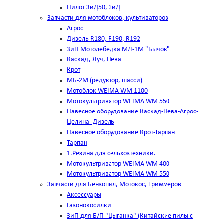
Пилот ЗиД50, ЗиД
Запчасти для мотоблоков, культиваторов
Агрос
Дизель R180, R190, R192
ЗиП Мотолебедка МЛ-1М "Бычок"
Каскад, Луч, Нева
Крот
МБ-2М (редуктор, шасси)
Мотоблок WEIMA WM 1100
Мотокультриватор WEIMA WM 550
Навесное оборудование Каскад-Нева-Агрос-
Целина -Дизель
Навесное оборудование Крот-Тарпан
Тарпан
1.Резина для сельхозтехники.
Мотокультриватор WEIMA WM 400
Мотокультриватор WEIMA WM 550
Запчасти для Бензопил, Мотокос, Триммеров
Аксессуары
Газонокосилки
ЗиП для Б/П "Цыганка" (Китайские пилы с