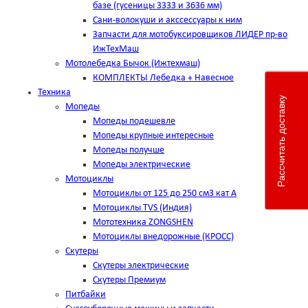
базе (гусеницы 3333 и 3636 мм)
Сани-волокуши и акссессуары к ним
Запчасти для мотобуксировщиков ЛИДЕР пр-во
ИжТехМаш
Мотолебедка Бычок (Ижтехмаш)
КОМПЛЕКТЫ Лебедка + Навесное
Техника
Рассчитать доставку
Мопеды
Мопеды подешевле
Мопеды крупные интересные
Мопеды получше
Мопеды электрические
Мотоциклы
Мотоциклы от 125 до 250 см3 кат А
Мотоциклы TVS (Индия)
Мототехника ZONGSHEN
Мотоциклы внедорожные (КРОСС)
Скутеры
Скутеры электрические
Скутеры Премиум
Питбайки