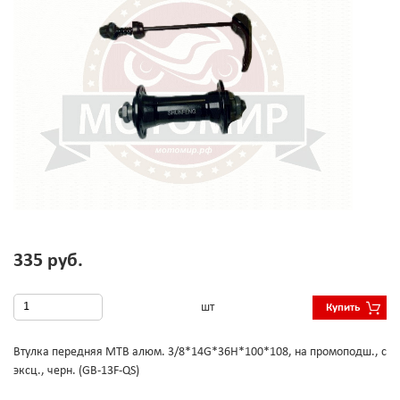
335 руб.
шт
Купить
Втулка передняя МТВ алюм. 3/8*14G*36Н*100*108, на промоподш., с
эксц., черн. (GB-13F-QS)