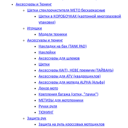
Аксессуары и Тюнинг
Щетки стеклоочистителя METO бескаркасные
Щетки в КОРОБОЧКАХ (картонной многоразовой
упаковке)
Игрушки
Модели техники
Аксессуары и тюнинг
Накладки на бак (TANK PAD)
Наклейки
Аксессуары для шлемов
Щетки
Аксессуары KAITI, HEBE премиум (ТАЙВАНЬ)
Аксессуары для ATV (квадроциклов)
Аксессуары для мопеда ALPHA (Альфа)
Декор мото
Крепления багажа (сетки, "пауки")
МЕТИЗЫ для мототехники
Ручки руля
ТЮНИНГ
Защита рук
Защита на руль кроссовых мотоциклов