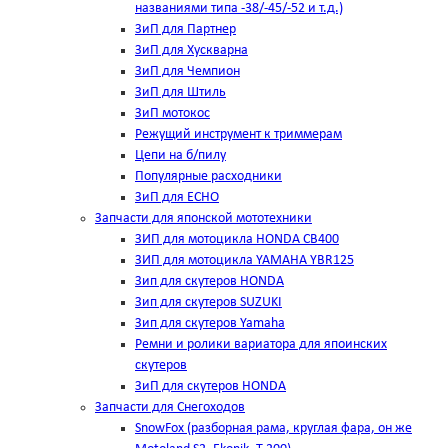
названиями типа -38/-45/-52 и т.д.)
ЗиП для Партнер
ЗиП для Хускварна
ЗиП для Чемпион
ЗиП для Штиль
ЗиП мотокос
Режущий инструмент к триммерам
Цепи на б/пилу
Популярные расходники
ЗиП для ЕСНО
Запчасти для японской мототехники
ЗИП для мотоцикла HONDA CB400
ЗИП для мотоцикла YAMAHA YBR125
Зип для скутеров HONDA
Зип для скутеров SUZUKI
Зип для скутеров Yamaha
Ремни и ролики вариатора для япоинских
скутеров
ЗиП для скутеров HONDA
Запчасти для Снегоходов
SnowFox (разборная рама, круглая фара, он же