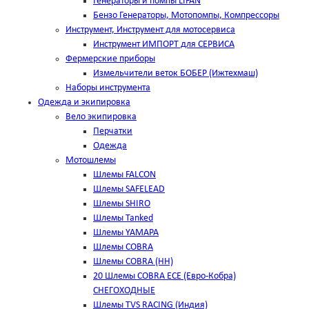
Генераторы и помпы LIFAN
Бензо Генераторы, Мотопомпы, Компрессоры
Инструмент, Инструмент для мотосервиса
Инструмент ИМПОРТ для СЕРВИСА
Фермерские приборы
Измельчители веток БОБЕР (Ижтехмаш)
Наборы инструмента
Одежда и экипировка
Вело экипировка
Перчатки
Одежда
Мотошлемы
Шлемы FALCON
Шлемы SAFELEAD
Шлемы SHIRO
Шлемы Tanked
Шлемы YAMAPA
Шлемы COBRA
Шлемы COBRA (HH)
20 Шлемы COBRA ECE (Евро-Кобра)
СНЕГОХОДНЫЕ
Шлемы TVS RACING (Индия)