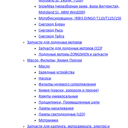
Motoland S2, Ekonik, T-200)
SnowMax (неразборная рама, фара фигуристая,
Motoland S1, ABM Wind200)
Мотобуксировщики, IRBIS DINGO Т110/Т125/150
Снегоход Буран
Снегоход Рысь
Снегоход Тайга
Запчасти для лодочных моторов
Запчасти для лодочных моторов СССР
Лодочные моторы ZONGSHEN и запчасти
Масло, Фильтры, Химия,Прочее
Масло
Зарядные устройства
Насосы
Фильтры нулевого сопротивления
Химия (краски, аэрозоли и прочее)
Хомуты универсальные
Подшипники, Промышленные цепи
Лампы накаливания
Лампы светодиодные (LED)
Мотохимия
Запчасти для картинга, мотосамоката, электро и