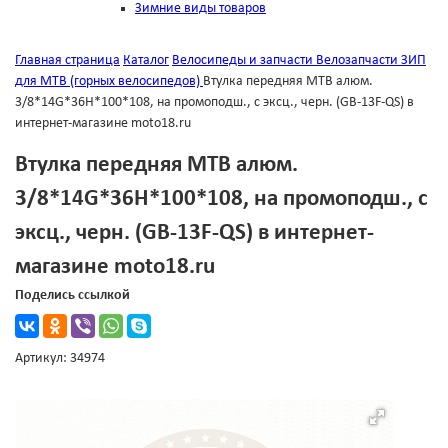
Зимние виды товаров
Главная страница
Каталог
Велосипеды и запчасти
Велозапчасти
ЗИП
для MTB (горных велосипедов)
Втулка передняя МТВ алюм.
3/8*14G*36Н*100*108, на промоподш., с эксц., черн. (GB-13F-QS) в
интернет-магазине moto18.ru
Втулка передняя МТВ алюм.
3/8*14G*36Н*100*108, на промоподш., с
эксц., черн. (GB-13F-QS) в интернет-
магазине moto18.ru
Поделись ссылкой
Артикул: 34974