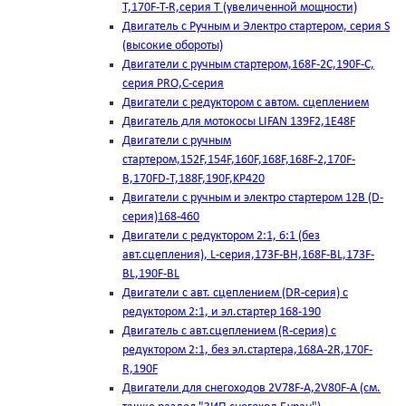
T,170F-T-R,серия Т (увеличенной мощности)
Двигатель с Ручным и Электро стартером, серия S
(высокие обороты)
Двигатели с ручным стартером,168F-2C,190F-C,
серия PRO,C-серия
Двигатели с редуктором с автом. сцеплением
Двигатель для мотокосы LIFAN 139F2,1E48F
Двигатели с ручным
стартером,152F,154F,160F,168F,168F-2,170F-
B,170FD-T,188F,190F,KP420
Двигатели с ручным и электро стартером 12В (D-
серия)168-460
Двигатели с редуктором 2:1, 6:1 (без
авт.сцепления), L-серия,173F-BH,168F-BL,173F-
BL,190F-BL
Двигатели с авт. сцеплением (DR-серия) с
редуктором 2:1, и эл.стартер 168-190
Двигатель с авт.сцеплением (R-серия) с
редуктором 2:1, без эл.стартера,168А-2R,170F-
R,190F
Двигатели для снегоходов 2V78F-A,2V80F-A (см.