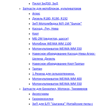
Пилот ЗиД50, ЗиД
Запчасти для мотоблоков, культиваторов
Агрос
Дизель R180, R190, R192
ЗиП Мотолебедка МЛ-1М "Бычок"
Каскад, Луч, Нева
Крот
МБ-2М (редуктор, шасси)
Мотоблок WEIMA WM 1100
Мотокультриватор WEIMA WM 550
Навесное оборудование Каскад-Нева-Агрос-
Целина -Дизель
Навесное оборудование Крот-Тарпан
Тарпан
1.Резина для сельхозтехники.
Мотокультриватор WEIMA WM 400
Мотокультриватор WEIMA WM 550
Запчасти для Бензопил, Мотокос, Триммеров
Аксессуары
Газонокосилки
ЗиП для Б/П "Цыганка" (Китайские пилы с