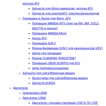
детских ATV
Запчасти для Мото-самокатов, детских ATV
Запчасти для электроATV, электро-велосипедов
Покрышки и Диски для Мото, ATV
Покрышки WANDA (АТV стоит на RM, BM, STELS,
SAGITTA и прочих)
Покрышки WANDA Мото
Диски ATV
Покрышки SUN.F
Резина фирменная SUN.F для квадроциклов (АТV)
Шипы для покрышек
Резина YUANXING (KINGSTONE)
Покрышки OBOR SCORPIO для ATV
Цепи противоскольжения
Запчасти для снегоуборочных машин
Аксессуары для снегоуборочных машин
Запчасти КСМ24
Двигатели
Генераторы LIFAN
Двигатели LIFAN
Двигатели с ручным стартером,170F-D-TR,170F-