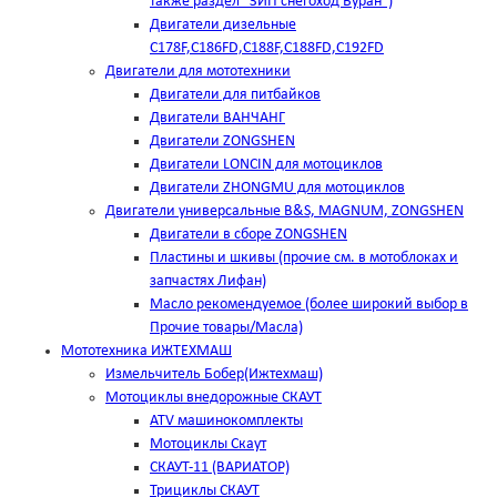
также раздел "ЗИП снегоход Буран")
Двигатели дизельные
C178F,С186FD,C188F,C188FD,C192FD
Двигатели для мототехники
Двигатели для питбайков
Двигатели ВАНЧАНГ
Двигатели ZONGSHEN
Двигатели LONCIN для мотоциклов
Двигатели ZHONGMU для мотоциклов
Двигатели универсальные B&S, MAGNUM, ZONGSHEN
Двигатели в сборе ZONGSHEN
Пластины и шкивы (прочие см. в мотоблоках и
запчастях Лифан)
Масло рекомендуемое (более широкий выбор в
Прочие товары/Масла)
Мототехника ИЖТЕХМАШ
Измельчитель Бобер(Ижтехмаш)
Мотоциклы внедорожные СКАУТ
ATV машинокомплекты
Мотоциклы Скаут
СКАУТ-11 (ВАРИАТОР)
Трициклы СКАУТ