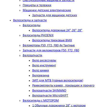
Снегоуборочные машины и запчасти
Прицепы и тележки
Машинки детские электрические
Запчасти для машинок детских
Велосипеды и запчасти
Велосипеды
Велосипеды дорожные 24",26",28"
Велосипеды PHOENIX
Велосипеды трюковые BMX
Веломоторы F50, F72, F80,4х Тактные
Запчасти для веломоторов F50, F72, F80
Велозапчасти
Вело аксессуары
Вело инструмент
Вело химия
Велорезина
ЗИП для MTB (горных велосипедов)
Ремкомплекты камер , покрышек и прочего
Велозапчасти SHIMANO
Велозапчасти MicroSHIFT
Велосипеды с МОТОРОМ
1 Обычные дорожники 28" с мотором