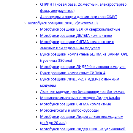
СПРИНТ (новая база, 2х местный, электростартер,
фара, аккумулятор)
Аксессуары и опции для мотоциклов СКАУТ
Мотобуксировщики ЛИДЕР(Ижтехмаш)
Мотобуксировщики БЕЛКА сверхкомпактные
Мотобуксировщики ДЕЛЬТА компактные
Мотобуксировщики СИГМА компактные с
лыжным или седельным модулем
Буксировщики компактные БЕЛКА на ВАРИАТОРЕ
(гусеница 380 мм)
Мотобуксировщики ЛИДЕР без лыжного модуля
Буксировщики компактные СИГМА-4
Буксировщики ЛИДЕР-2, ЛИДЕР-3 c лыжным
модулем
Лыжные модули для буксировщиков Ижтехмаш
Машинокомплекты снегоходов Лидер Альфа
Мотобуксировщики СИГМА компактные
Мотоснегокаты и мотосноуборды
Мотобуксировщики Лидер с лыжным модулем
(от 9 до 20 л.с.)
Мотобуксировщики Лидер LONG на удлинённой