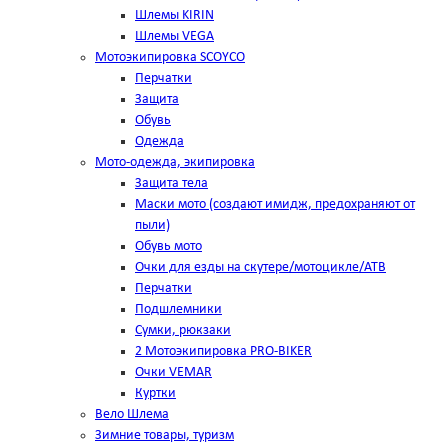
Шлемы KIRIN
Шлемы VEGA
Мотоэкипировка SCOYCO
Перчатки
Защита
Обувь
Одежда
Мото-одежда, экипировка
Защита тела
Маски мото (создают имидж, предохраняют от
пыли)
Обувь мото
Очки для езды на скутере/мотоцикле/АТВ
Перчатки
Подшлемники
Сумки, рюкзаки
2 Мотоэкипировка PRO-BIKER
Очки VEMAR
Куртки
Вело Шлема
Зимние товары, туризм