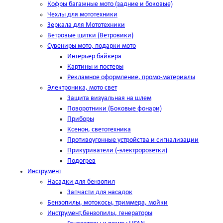
Кофры багажные мото (задние и боковые)
Чехлы для мототехники
Зеркала для Мототехники
Ветровые щитки (Ветровики)
Сувениры мото, подарки мото
Интерьер байкера
Картины и постеры
Рекламное оформление, промо-материалы
Электроника, мото свет
Защита визуальная на шлем
Поворотники (Боковые фонари)
Приборы
Ксенон, светотехника
Противоугонные устройства и сигнализации
Прикуриватели (-электророзетки)
Подогрев
Инструмент
Насадки для бензопил
Запчасти для насадок
Бензопилы, мотокосы, триммера, мойки
Инструмент,бензопилы, генераторы