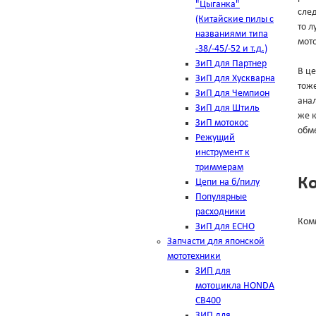
"Цыганка"
след
(Китайские пилы с
то л
названиями типа
мото
-38/-45/-52 и т.д.)
ЗиП для Партнер
В це
ЗиП для Хускварна
тоже
ЗиП для Чемпион
анал
ЗиП для Штиль
же к
ЗиП мотокос
обме
Режущий
инструмент к
триммерам
К
Цепи на б/пилу
Популярные
расходники
Ком
ЗиП для ЕСНО
Запчасти для японской
мототехники
ЗИП для
мотоцикла HONDA
CB400
ЗИП для