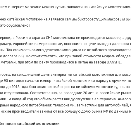
шем интернет-магазине можно купить запчасти на китайскую мототехнику.
нно китайская мототехника является самым быстрорастущим массовым ры
это обусловлено?
ервых, в России и странах СНГ мототехника не производится массово, а 
пример, европейские американские, японские) по цене выходят далеко з
ны. Так стоимость самого дешевого мотоцикла не китайского производства 
е доллара 63). Но стоит отметить, что при такой стоимости модель облад
метрами, при этом по факту производится в Китае на заводе JIANSHE.
торых, на сегодняшний день альтернатив китайской мототехнике для масс
е 90-ых годов начался импорт китайской мототехники наряду с другими т
од до 2013 года был ажиотажный спрос на китайскую мототехнику, т.к. на
а отсутствовала. Соответственно, за последние 20 лет на российском рын
ики. И каждый год его объем растет ввиду отсутствия альтернатив. Анало
арами народного потребления: телефонами, запчастями для автомобилей, 
айские производители занимают все большую долю рынка РФ по данным т
бенности китайской мототехники