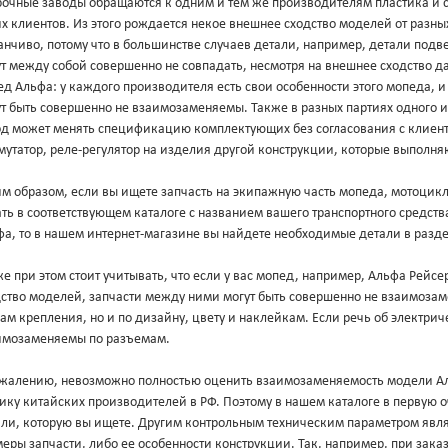
рочные заводы обращаются к одним и тем же производителям пластика и с
х клиентов. Из этого рождается некое внешнее сходство моделей от разны
нчиво, потому что в большинстве случаев детали, например, детали подв
ут между собой совершенно не совпадать, несмотря на внешнее сходство 
д Альфа: у каждого производителя есть свои особенности этого мопеда, 
т быть совершенно не взаимозаменяемы. Также в разных партиях одного и
од может менять спецификацию комплектующих без согласования с клиент
утатор, реле-регулятор на изделия другой конструкции, которые выполня
м образом, если вы ищете запчасть на экипажную часть мопеда, мотоцикл
ть в соответствующем каталоге с названием вашего транспортного средст
фа, то в нашем интернет-магазине вы найдете необходимые детали в разд
е при этом стоит учитывать, что если у вас мопед, например, Альфа Рейс
дство моделей, запчасти между ними могут быть совершенно не взаимоза
ам крепления, но и по дизайну, цвету и наклейкам. Если речь об электриче
имозаменяемы по разъемам.
ожалению, невозможно полностью оценить взаимозаменяемость модели Аль
ику китайских производителей в РФ. Поэтому в нашем каталоге в первую 
али, которую вы ищете. Другим контрольным техническим параметром явл
еры запчасти, либо ее особенности конструкции. Так, например, при зака