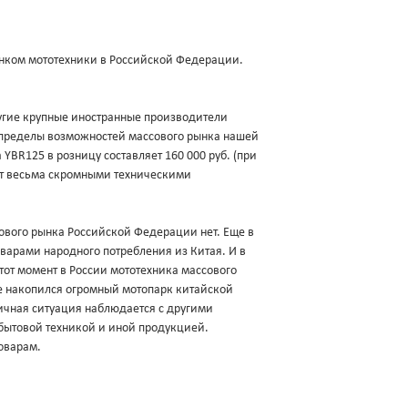
нком мототехники в Российской Федерации.
другие крупные иностранные производители
а пределы возможностей массового рынка нашей
YBR125 в розницу составляет 160 000 руб. (при
ает весьма скромными техническими
ового рынка Российской Федерации нет. Еще в
оварами народного потребления из Китая. И в
 тот момент в России мототехника массового
ке накопился огромный мотопарк китайской
гичная ситуация наблюдается с другими
бытовой техникой и иной продукцией.
оварам.