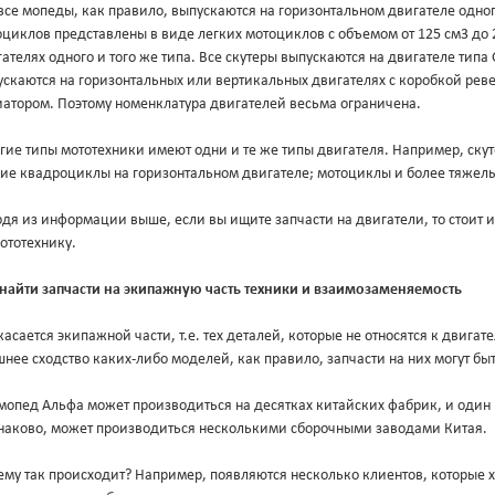
все мопеды, как правило, выпускаются на горизонтальном двигателе одног
циклов представлены в виде легких мотоциклов с объемом от 125 см3 до 
ателях одного и того же типа. Все скутеры выпускаются на двигателе типа
скаются на горизонтальных или вертикальных двигателях с коробкой ревер
иатором. Поэтому номенклатура двигателей весьма ограничена.
гие типы мототехники имеют одни и те же типы двигателя. Например, ск
кие квадроциклы на горизонтальном двигателе; мотоциклы и более тяжел
дя из информации выше, если вы ищите запчасти на двигатели, то стоит ис
ототехнику.
 найти запчасти на экипажную часть техники и взаимозаменяемость
касается экипажной части, т.е. тех деталей, которые не относятся к двигате
нее сходство каких-либо моделей, как правило, запчасти на них могут б
мопед Альфа может производиться на десятках китайских фабрик, и один
наково, может производиться несколькими сборочными заводами Китая.
ему так происходит? Например, появляются несколько клиентов, которые 