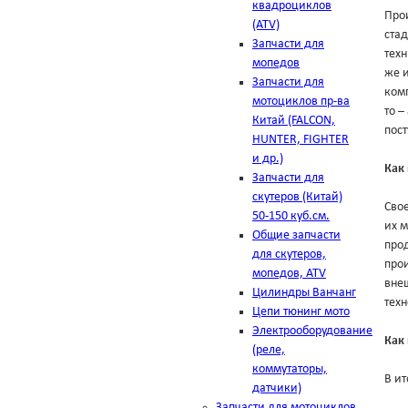
квадроциклов
Про
(ATV)
ста
Запчасти для
техн
мопедов
же и
Запчасти для
комп
мотоциклов пр-ва
то –
Китай (FALCON,
пост
HUNTER, FIGHTER
и др.)
Как
Запчасти для
скутеров (Китай)
Свое
50-150 куб.см.
их м
Общие запчасти
прод
для скутеров,
прои
мопедов, ATV
внеш
Цилиндры Ванчанг
тех
Цепи тюнинг мото
Электрооборудование
Как 
(реле,
коммутаторы,
В ит
датчики)
Запчасти для мотоциклов