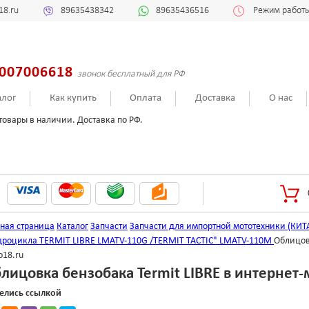
18.ru
89635438342
89635436516
Режим работы:
007006618
звонок бесплатный для РФ
алог
Как купить
Оплата
Доставка
О нас
товары в наличии. Доставка по РФ.
вная страница
Каталог
Запчасти
Запчасти для импортной мототехники (КИТ
дроцикла TERMIT LIBRE LMATV-110G /TERMIT TACTIC" LMATV-110M
Облицов
o18.ru
лицовка бензобака Termit LIBRE в интернет-
елись ссылкой