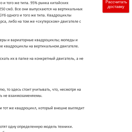
Рассчитать
о и того же типа. 95% рынка китайских
доставку
250 см3. Все они выпускаются на вертикальных
 GY6 одного и того же типа. Квадроциклы
са, либо на том же «скутерском» двигателе с
утеры и вариаторные квадроциклы; мопеды и
ые квадроциклы на вертикальном двигателе.
кать их в папке на конкретный двигатель, а не
лю, то здесь стоит учитывать, что, несмотря на
ыть не взаимозаменяемы.
 и тот же квадроцикл, который внешне выглядит
хотят одну определенную модель техники.