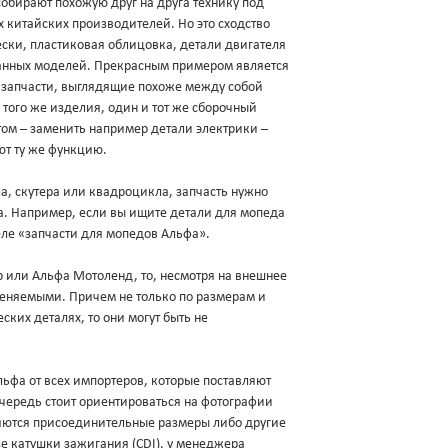
обирают похожую друг на друга технику под
х китайских производителей. Но это сходство
ески, пластиковая облицовка, детали двигателя
данных моделей. Прекрасным примером является
и запчасти, выглядящие похоже между собой
 того же изделия, один и тот же сборочный
ом – заменить например детали электрики –
ют ту же функцию.
а, скутера или квадроцикла, запчасть нужно
ва. Например, если вы ищите детали для мопеда
еле «запчасти для мопедов Альфа».
ер или Альфа Мотоленд, то, несмотря на внешнее
меняемыми. Причем не только по размерам и
ских деталях, то они могут быть не
фа от всех импортеров, которые поставляют
очередь стоит ориентироваться на фотографии
яются присоединительные размеры либо другие
зе катушки зажигания (CDI), у менеджера