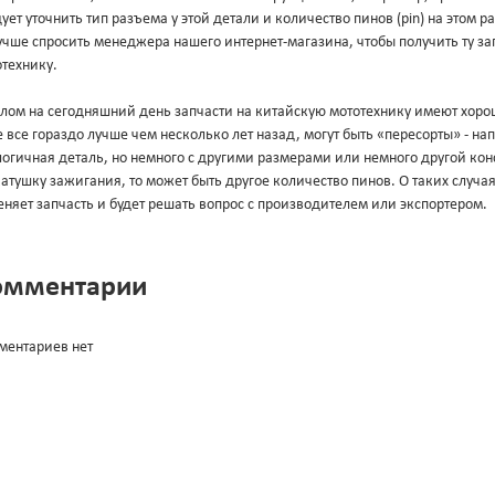
ует уточнить тип разъема у этой детали и количество пинов (pin) на этом 
учше спросить менеджера нашего интернет-магазина, чтобы получить ту за
технику.
лом на сегодняшний день запчасти на китайскую мототехнику имеют хорош
 все гораздо лучше чем несколько лет назад, могут быть «пересорты» - н
огичная деталь, но немного с другими размерами или немного другой конс
атушку зажигания, то может быть другое количество пинов. О таких случа
няет запчасть и будет решать вопрос с производителем или экспортером.
омментарии
ментариев нет