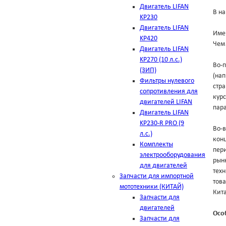
Двигатель LIFAN
В на
KP230
Двигатель LIFAN
Име
KP420
Чем 
Двигатель LIFAN
KP270 (10 л.с.)
Во-п
(ЗИП)
(на
Фильтры нулевого
стра
сопротивления для
курс
двигателей LIFAN
пара
Двигатель LIFAN
KP230-R PRO (9
Во-в
л.с.)
конц
Комплекты
пери
электрооборудования
рынк
для двигателей
техн
Запчасти для импортной
тов
мототехники (КИТАЙ)
Кит
Запчасти для
двигателей
Осо
Запчасти для