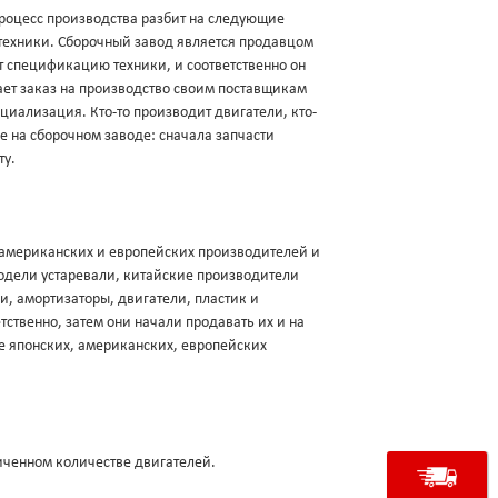
роцесс производства разбит на следующие
техники. Сборочный завод является продавцом
ует спецификацию техники, и соответственно он
щает заказ на производство своим поставщикам
ециализация. Кто-то производит двигатели, кто-
ие на сборочном заводе: сначала запчасти
ту.
, американских и европейских производителей и
модели устаревали, китайские производители
и, амортизаторы, двигатели, пластик и
ственно, затем они начали продавать их и на
е японских, американских, европейских
аниченном количестве двигателей.