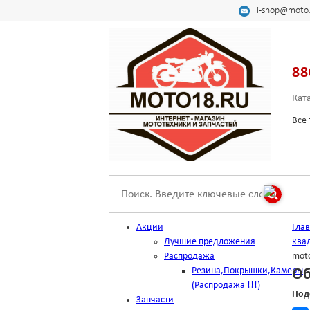
i-shop@moto
88
Кат
Все 
Акции
Гла
Лучшие предложения
ква
Распродажа
mot
Резина,Покрышки,Камеры
Об
(Распродажа !!!)
Под
Запчасти