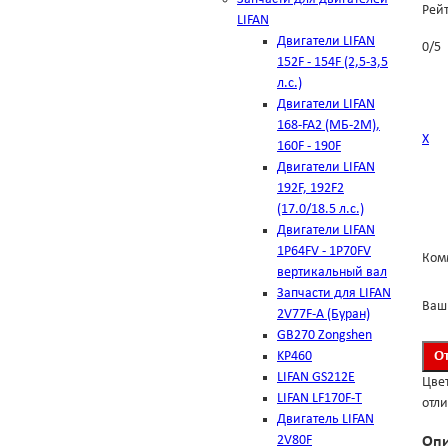
Рей
LIFAN
Двигатели LIFAN
0
/
5
152F - 154F (2,5-3,5
л.с.)
Двигатели LIFAN
168-FA2 (МБ-2М),
Х
160F - 190F
Двигатели LIFAN
192F, 192F2
(17.0/18.5 л.с.)
Двигатели LIFAN
1Р64FV - 1Р70FV
Ком
вертикальный вал
Запчасти для LIFAN
Ваш
2V77F-A (Буран)
GB270 Zongshen
KP460
LIFAN GS212E
Цвет
LIFAN LF170F-T
отли
Двигатель LIFAN
2V80F
Оп