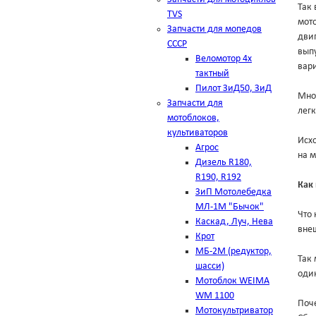
Так 
TVS
мото
Запчасти для мопедов
двиг
СССР
выпу
Веломотор 4х
вар
тактный
Пилот ЗиД50, ЗиД
Мно
Запчасти для
лег
мотоблоков,
культиваторов
Исхо
Агрос
на м
Дизель R180,
R190, R192
Как
ЗиП Мотолебедка
МЛ-1М "Бычок"
Что 
Каскад, Луч, Нева
внеш
Крот
МБ-2М (редуктор,
Так 
шасси)
оди
Мотоблок WEIMA
WM 1100
Поч
Мотокультриватор