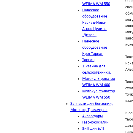
Сбо
WEIMA WM 550
свои
Навесное
обма
оборудование
мог
Каскад-Нева-
мопе
Агрос-Целина
могу
-Дизель
зав
Навесное
комм
оборудование
Крот-Тарпан
Таки
Тарпан
иска
1.Резина для
Аль
сельхозтехники.
Мотокультриватор
Такж
WEIMA WM 400
схо
Мотокультриватор
точк
WEIMA WM 550
вза
Запчасти для Бензопил,
Мотокос, Триммеров
К с
Аксессуары
техн
Газонокосилки
дет
ЗиП для Б/П
разм