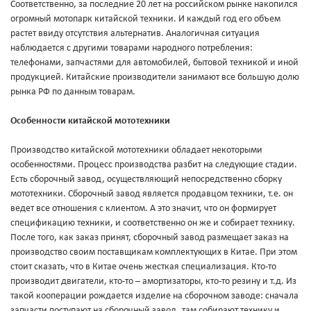
Соответственно, за последние 20 лет на российском рынке накопился
огромный мотопарк китайской техники. И каждый год его объем
растет ввиду отсутствия альтернатив. Аналогичная ситуация
наблюдается с другими товарами народного потребления:
телефонами, запчастями для автомобилей, бытовой техникой и иной
продукцией. Китайские производители занимают все большую долю
рынка РФ по данным товарам.
Особенности китайской мототехники
Производство китайской мототехники обладает некоторыми
особенностями. Процесс производства разбит на следующие стадии.
Есть сборочный завод, осуществляющий непосредственно сборку
мототехники. Сборочный завод является продавцом техники, т.е. он
ведет все отношения с клиентом. А это значит, что он формирует
спецификацию техники, и соответственно он же и собирает технику.
После того, как заказ принят, сборочный завод размещает заказ на
производство своим поставщикам комплектующих в Китае. При этом
стоит сказать, что в Китае очень жесткая специализация. Кто-то
производит двигатели, кто-то – амортизаторы, кто-то резину и т.д. Из
такой кооперации рождается изделие на сборочном заводе: сначала
запчасти поступают на сборочный завод, там собирают технику и