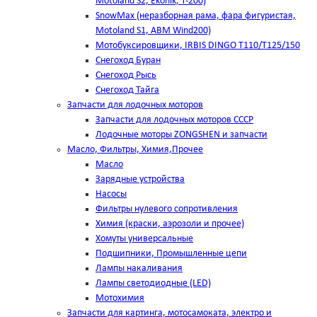
Motoland S2, Ekonik, T-200)
SnowMax (неразборная рама, фара фигуристая,
Motoland S1, ABM Wind200)
Мотобуксировщики, IRBIS DINGO Т110/Т125/150
Снегоход Буран
Снегоход Рысь
Снегоход Тайга
Запчасти для лодочных моторов
Запчасти для лодочных моторов СССР
Лодочные моторы ZONGSHEN и запчасти
Масло, Фильтры, Химия,Прочее
Масло
Зарядные устройства
Насосы
Фильтры нулевого сопротивления
Химия (краски, аэрозоли и прочее)
Хомуты универсальные
Подшипники, Промышленные цепи
Лампы накаливания
Лампы светодиодные (LED)
Мотохимия
Запчасти для картинга, мотосамоката, электро и