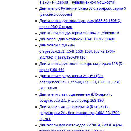
T,170F-T-R,серия Т (увеличенной мощности)
Двигатель с Ручным и Электро стартером, серия S
(высокие обороты)
Двигатели с ручным стартером,168F-2C,190F-C,
серия PRO,C-серия
Двигатели с редуктором с автом. сцеплением
Двигатель для мотокосы LIFAN 139F2,1E48F
Двигатели с ручным
стартером,152F,154F,160F,168F,168F-2,170F-
B,170FD-T,188F,190F,KP420
Двигатели с ручным и электро стартером 12В (D-
серия)168-460
Двигатели с редуктором 2:1, 6:1 (без
авт.сцепления), L-серия,173F-BH,168F-BL,173F-
BL,190F-BL
Двигатели с авт. сцеплением (DR-серия) с
редуктором 2:1, и эл.стартер 168-190
Двигатель с авт.сцеплением (R-серия) с
редуктором 2:1, без эл.стартера,168А-2R,170F-
R,190F
Двигатели для снегоходов 2V78F-A,2V80F-A (см.