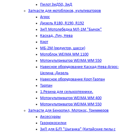
Пилот ЗиД50, ЗиД
Запчасти для мотоблоков, культиваторов
Агрос
Дизель R180, R190, R192
ЗиП Мотолебедка МЛ-1М "Бычок"
Каскад, Луч, Нева
Крот
МБ-2М (редуктор, шасси)
Мотоблок WEIMA WM 1100
Мотокультриватор WEIMA WM 550
Навесное оборудование Каскад-Нева-Агрос-
Целина -Дизель
Навесное оборудование Крот-Тарпан
Тарпан
1.Резина для сельхозтехники.
Мотокультриватор WEIMA WM 400
Мотокультриватор WEIMA WM 550
Запчасти для Бензопил, Мотокос, Триммеров
Аксессуары
Газонокосилки
ЗиП для Б/П "Цыганка" (Китайские пилы с