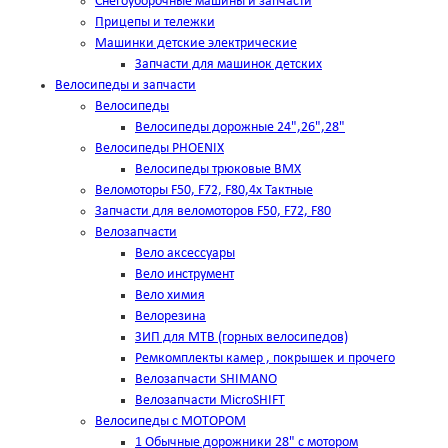
Снегоуборочные машины и запчасти
Прицепы и тележки
Машинки детские электрические
Запчасти для машинок детских
Велосипеды и запчасти
Велосипеды
Велосипеды дорожные 24",26",28"
Велосипеды PHOENIX
Велосипеды трюковые BMX
Веломоторы F50, F72, F80,4х Тактные
Запчасти для веломоторов F50, F72, F80
Велозапчасти
Вело аксессуары
Вело инструмент
Вело химия
Велорезина
ЗИП для MTB (горных велосипедов)
Ремкомплекты камер , покрышек и прочего
Велозапчасти SHIMANO
Велозапчасти MicroSHIFT
Велосипеды с МОТОРОМ
1 Обычные дорожники 28" с мотором