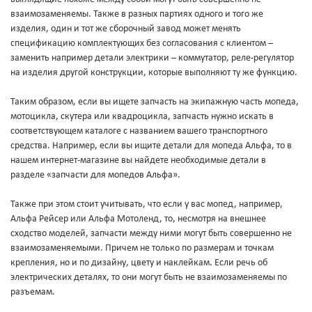
взаимозаменяемы. Также в разных партиях одного и того же
изделия, один и тот же сборочный завод может менять
спецификацию комплектующих без согласования с клиентом –
заменить например детали электрики – коммутатор, реле-регулятор
на изделия другой конструкции, которые выполняют ту же функцию.
Таким образом, если вы ищете запчасть на экипажную часть мопеда,
мотоцикла, скутера или квадроцикла, запчасть нужно искать в
соответствующем каталоге с названием вашего транспортного
средства. Например, если вы ищите детали для мопеда Альфа, то в
нашем интернет-магазине вы найдете необходимые детали в
разделе «запчасти для мопедов Альфа».
Также при этом стоит учитывать, что если у вас мопед, например,
Альфа Рейсер или Альфа Мотоленд, то, несмотря на внешнее
сходство моделей, запчасти между ними могут быть совершенно не
взаимозаменяемыми. Причем не только по размерам и точкам
крепления, но и по дизайну, цвету и наклейкам. Если речь об
электрических деталях, то они могут быть не взаимозаменяемы по
разъемам.