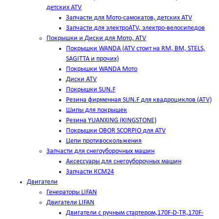
детских ATV
Запчасти для Мото-самокатов, детских ATV
Запчасти для электроATV, электро-велосипедов
Покрышки и Диски для Мото, ATV
Покрышки WANDA (АТV стоит на RM, BM, STELS,
SAGITTA и прочих)
Покрышки WANDA Мото
Диски ATV
Покрышки SUN.F
Резина фирменная SUN.F для квадроциклов (АТV)
Шипы для покрышек
Резина YUANXING (KINGSTONE)
Покрышки OBOR SCORPIO для ATV
Цепи противоскольжения
Запчасти для снегоуборочных машин
Аксессуары для снегоуборочных машин
Запчасти КСМ24
Двигатели
Генераторы LIFAN
Двигатели LIFAN
Двигатели с ручным стартером,170F-D-TR,170F-