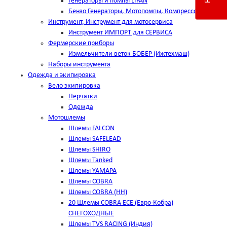
Генераторы и помпы LIFAN
Бензо Генераторы, Мотопомпы, Компрессоры
Инструмент, Инструмент для мотосервиса
Инструмент ИМПОРТ для СЕРВИСА
Фермерские приборы
Измельчители веток БОБЕР (Ижтехмаш)
Наборы инструмента
Одежда и экипировка
Вело экипировка
Перчатки
Одежда
Мотошлемы
Шлемы FALCON
Шлемы SAFELEAD
Шлемы SHIRO
Шлемы Tanked
Шлемы YAMAPA
Шлемы COBRA
Шлемы COBRA (HH)
20 Шлемы COBRA ECE (Евро-Кобра)
СНЕГОХОДНЫЕ
Шлемы TVS RACING (Индия)