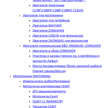
также раздел "ЗИП снегоход Буран")
Двигатели дизельные
C178F,С186FD,C188F,C188FD,C192FD
Двигатели для мототехники
Двигатели для питбайков
Двигатели ВАНЧАНГ
Двигатели ZONGSHEN
Двигатели LONCIN для мотоциклов
Двигатели ZHONGMU для мотоциклов
Двигатели универсальные B&S, MAGNUM, ZONGSHEN
Двигатели в сборе ZONGSHEN
Пластины и шкивы (прочие см. в мотоблоках и
запчастях Лифан)
Масло рекомендуемое (более широкий выбор в
Прочие товары/Масла)
Мототехника ИЖТЕХМАШ
Измельчитель Бобер(Ижтехмаш)
Мотоциклы внедорожные СКАУТ
ATV машинокомплекты
Мотоциклы Скаут
СКАУТ-11 (ВАРИАТОР)
Трициклы СКАУТ