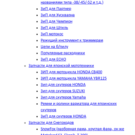
названиями типа -38/-45/-52 и т.д.)
ЗиП для Партнер
ЗиП для Хускварна
ЗиП для Чемпион
ЗиП для Штиль
ЗиП мотокос
Режущий инструмент к триммерам
Цепи на б/пилу
Популярные расходники
ЗиП для ЕСНО
Запчасти для японской мототехники
ЗИП для мотоцикла HONDA CB400
ЗИП для мотоцикла YAMAHA YBR125
Зип для скутеров HONDA
Зип для скутеров SUZUKI
Зип для скутеров Yamaha
Ремни и ролики вариатора для япоинских
скутеров
ЗиП для скутеров HONDA
Запчасти для Снегоходов
SnowFox (разборная рама, круглая фара, он же