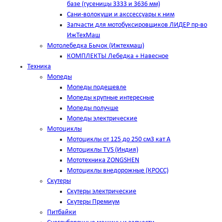
базе (гусеницы 3333 и 3636 мм)
Сани-волокуши и акссессуары к ним
Запчасти для мотобуксировщиков ЛИДЕР пр-во
ИжТехМаш
Мотолебедка Бычок (Ижтехмаш)
КОМПЛЕКТЫ Лебедка + Навесное
Техника
Мопеды
Мопеды подешевле
Мопеды крупные интересные
Мопеды получше
Мопеды электрические
Мотоциклы
Мотоциклы от 125 до 250 см3 кат А
Мотоциклы TVS (Индия)
Мототехника ZONGSHEN
Мотоциклы внедорожные (КРОСС)
Скутеры
Скутеры электрические
Скутеры Премиум
Питбайки