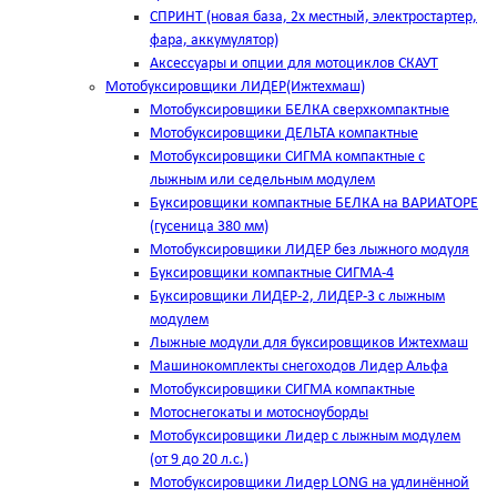
СПРИНТ (новая база, 2х местный, электростартер,
фара, аккумулятор)
Аксессуары и опции для мотоциклов СКАУТ
Мотобуксировщики ЛИДЕР(Ижтехмаш)
Мотобуксировщики БЕЛКА сверхкомпактные
Мотобуксировщики ДЕЛЬТА компактные
Мотобуксировщики СИГМА компактные с
лыжным или седельным модулем
Буксировщики компактные БЕЛКА на ВАРИАТОРЕ
(гусеница 380 мм)
Мотобуксировщики ЛИДЕР без лыжного модуля
Буксировщики компактные СИГМА-4
Буксировщики ЛИДЕР-2, ЛИДЕР-3 c лыжным
модулем
Лыжные модули для буксировщиков Ижтехмаш
Машинокомплекты снегоходов Лидер Альфа
Мотобуксировщики СИГМА компактные
Мотоснегокаты и мотосноуборды
Мотобуксировщики Лидер с лыжным модулем
(от 9 до 20 л.с.)
Мотобуксировщики Лидер LONG на удлинённой