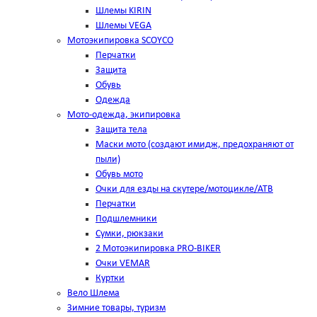
Шлемы KIRIN
Шлемы VEGA
Мотоэкипировка SCOYCO
Перчатки
Защита
Обувь
Одежда
Мото-одежда, экипировка
Защита тела
Маски мото (создают имидж, предохраняют от
пыли)
Обувь мото
Очки для езды на скутере/мотоцикле/АТВ
Перчатки
Подшлемники
Сумки, рюкзаки
2 Мотоэкипировка PRO-BIKER
Очки VEMAR
Куртки
Вело Шлема
Зимние товары, туризм