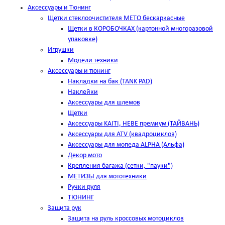
Аксессуары и Тюнинг
Щетки стеклоочистителя METO бескаркасные
Щетки в КОРОБОЧКАХ (картонной многоразовой
упаковке)
Игрушки
Модели техники
Аксессуары и тюнинг
Накладки на бак (TANK PAD)
Наклейки
Аксессуары для шлемов
Щетки
Аксессуары KAITI, HEBE премиум (ТАЙВАНЬ)
Аксессуары для ATV (квадроциклов)
Аксессуары для мопеда ALPHA (Альфа)
Декор мото
Крепления багажа (сетки, "пауки")
МЕТИЗЫ для мототехники
Ручки руля
ТЮНИНГ
Защита рук
Защита на руль кроссовых мотоциклов