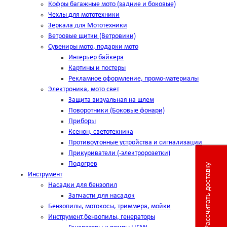
Кофры багажные мото (задние и боковые)
Чехлы для мототехники
Зеркала для Мототехники
Ветровые щитки (Ветровики)
Сувениры мото, подарки мото
Интерьер байкера
Картины и постеры
Рекламное оформление, промо-материалы
Электроника, мото свет
Защита визуальная на шлем
Поворотники (Боковые фонари)
Приборы
Ксенон, светотехника
Противоугонные устройства и сигнализации
Прикуриватели (-электророзетки)
Подогрев
Рассчитать доставку
Инструмент
Насадки для бензопил
Запчасти для насадок
Бензопилы, мотокосы, триммера, мойки
Инструмент,бензопилы, генераторы