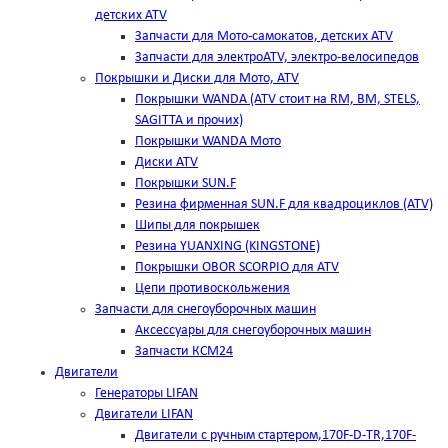
детских ATV
Запчасти для Мото-самокатов, детских ATV
Запчасти для электроATV, электро-велосипедов
Покрышки и Диски для Мото, ATV
Покрышки WANDA (АТV стоит на RM, BM, STELS,
SAGITTA и прочих)
Покрышки WANDA Мото
Диски ATV
Покрышки SUN.F
Резина фирменная SUN.F для квадроциклов (АТV)
Шипы для покрышек
Резина YUANXING (KINGSTONE)
Покрышки OBOR SCORPIO для ATV
Цепи противоскольжения
Запчасти для снегоуборочных машин
Аксессуары для снегоуборочных машин
Запчасти КСМ24
Двигатели
Генераторы LIFAN
Двигатели LIFAN
Двигатели с ручным стартером,170F-D-TR,170F-