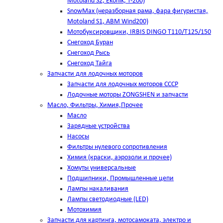
Motoland S2, Ekonik, T-200)
SnowMax (неразборная рама, фара фигуристая,
Motoland S1, ABM Wind200)
Мотобуксировщики, IRBIS DINGO Т110/Т125/150
Снегоход Буран
Снегоход Рысь
Снегоход Тайга
Запчасти для лодочных моторов
Запчасти для лодочных моторов СССР
Лодочные моторы ZONGSHEN и запчасти
Масло, Фильтры, Химия,Прочее
Масло
Зарядные устройства
Насосы
Фильтры нулевого сопротивления
Химия (краски, аэрозоли и прочее)
Хомуты универсальные
Подшипники, Промышленные цепи
Лампы накаливания
Лампы светодиодные (LED)
Мотохимия
Запчасти для картинга, мотосамоката, электро и