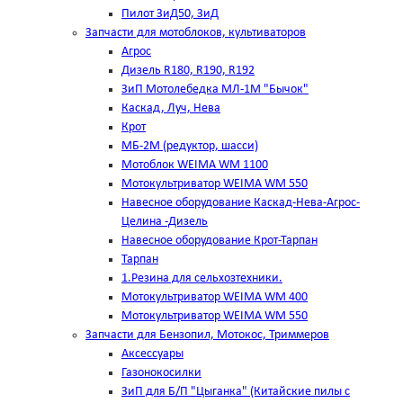
Пилот ЗиД50, ЗиД
Запчасти для мотоблоков, культиваторов
Агрос
Дизель R180, R190, R192
ЗиП Мотолебедка МЛ-1М "Бычок"
Каскад, Луч, Нева
Крот
МБ-2М (редуктор, шасси)
Мотоблок WEIMA WM 1100
Мотокультриватор WEIMA WM 550
Навесное оборудование Каскад-Нева-Агрос-
Целина -Дизель
Навесное оборудование Крот-Тарпан
Тарпан
1.Резина для сельхозтехники.
Мотокультриватор WEIMA WM 400
Мотокультриватор WEIMA WM 550
Запчасти для Бензопил, Мотокос, Триммеров
Аксессуары
Газонокосилки
ЗиП для Б/П "Цыганка" (Китайские пилы с