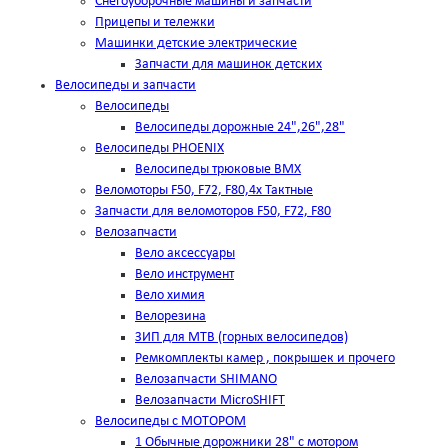
Снегоуборочные машины и запчасти
Прицепы и тележки
Машинки детские электрические
Запчасти для машинок детских
Велосипеды и запчасти
Велосипеды
Велосипеды дорожные 24",26",28"
Велосипеды PHOENIX
Велосипеды трюковые BMX
Веломоторы F50, F72, F80,4х Тактные
Запчасти для веломоторов F50, F72, F80
Велозапчасти
Вело аксессуары
Вело инструмент
Вело химия
Велорезина
ЗИП для MTB (горных велосипедов)
Ремкомплекты камер , покрышек и прочего
Велозапчасти SHIMANO
Велозапчасти MicroSHIFT
Велосипеды с МОТОРОМ
1 Обычные дорожники 28" с мотором