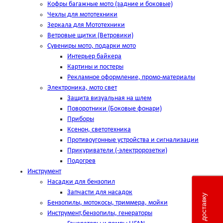
Кофры багажные мото (задние и боковые)
Чехлы для мототехники
Зеркала для Мототехники
Ветровые щитки (Ветровики)
Сувениры мото, подарки мото
Интерьер байкера
Картины и постеры
Рекламное оформление, промо-материалы
Электроника, мото свет
Защита визуальная на шлем
Поворотники (Боковые фонари)
Приборы
Ксенон, светотехника
Противоугонные устройства и сигнализации
Прикуриватели (-электророзетки)
Подогрев
Инструмент
Насадки для бензопил
Запчасти для насадок
Бензопилы, мотокосы, триммера, мойки
Инструмент,бензопилы, генераторы