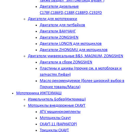
также раздел "ЗИП снегоход Буран")
Двигатели дизельные
C178F,С186FD,C188F,C188FD,C192FD
Двигатели для мототехники
Двигатели для питбайков
Двигатели ВАНЧАНГ
Двигатели ZONGSHEN
Двигатели LONCIN для мотоциклов
Двигатели ZHONGMU для мотоциклов
Двигатели универсальные B&S, MAGNUM, ZONGSHEN
Двигатели в сборе ZONGSHEN
Пластины и шкивы (прочие см. в мотоблоках и
запчастях Лифан)
Масло рекомендуемое (более широкий выбор в
Прочие товары/Масла)
Мототехника ИЖТЕХМАШ
Измельчитель Бобер(Ижтехмаш)
Мотоциклы внедорожные СКАУТ
ATV машинокомплекты
Мотоциклы Скаут
СКАУТ-11 (ВАРИАТОР)
Трициклы СКАУТ