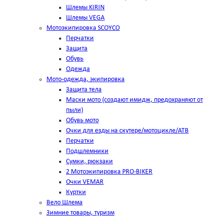
Шлемы KIRIN
Шлемы VEGA
Мотоэкипировка SCOYCO
Перчатки
Защита
Обувь
Одежда
Мото-одежда, экипировка
Защита тела
Маски мото (создают имидж, предохраняют от
пыли)
Обувь мото
Очки для езды на скутере/мотоцикле/АТВ
Перчатки
Подшлемники
Сумки, рюкзаки
2 Мотоэкипировка PRO-BIKER
Очки VEMAR
Куртки
Вело Шлема
Зимние товары, туризм