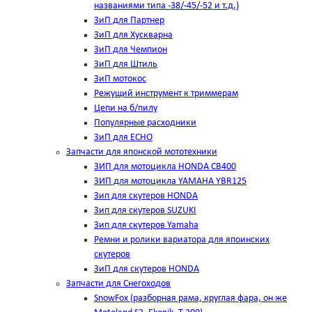
названиями типа -38/-45/-52 и т.д.)
ЗиП для Партнер
ЗиП для Хускварна
ЗиП для Чемпион
ЗиП для Штиль
ЗиП мотокос
Режущий инструмент к триммерам
Цепи на б/пилу
Популярные расходники
ЗиП для ЕСНО
Запчасти для японской мототехники
ЗИП для мотоцикла HONDA CB400
ЗИП для мотоцикла YAMAHA YBR125
Зип для скутеров HONDA
Зип для скутеров SUZUKI
Зип для скутеров Yamaha
Ремни и ролики вариатора для япоинских
скутеров
ЗиП для скутеров HONDA
Запчасти для Снегоходов
SnowFox (разборная рама, круглая фара, он же