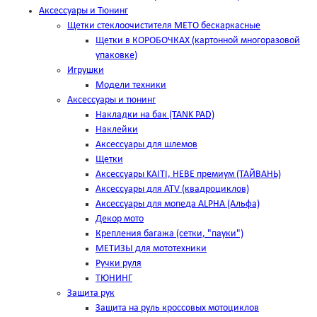
Аксессуары и Тюнинг
Щетки стеклоочистителя METO бескаркасные
Щетки в КОРОБОЧКАХ (картонной многоразовой
упаковке)
Игрушки
Модели техники
Аксессуары и тюнинг
Накладки на бак (TANK PAD)
Наклейки
Аксессуары для шлемов
Щетки
Аксессуары KAITI, HEBE премиум (ТАЙВАНЬ)
Аксессуары для ATV (квадроциклов)
Аксессуары для мопеда ALPHA (Альфа)
Декор мото
Крепления багажа (сетки, "пауки")
МЕТИЗЫ для мототехники
Ручки руля
ТЮНИНГ
Защита рук
Защита на руль кроссовых мотоциклов