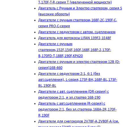
T,170F-T-R,серия Т (увеличенной мощности)
Двигатель с Ручным и Электро стартером, серия S
(высокие обороты)
Двигатели с ручным стартером,168F-2C,190F-C,
серия PRO,C-серия
Двигатели с редуктором с автом. сцеплением
Двигатель для мотокосы LIFAN 139F2,1E48F
Двигатели с ручным
стартером,152F,154F,160F,168F,168F-2,170F-
B,170FD-T,188F,190F,KP420
Двигатели с ручным и электро стартером 12В (D-
серия)168-460
Двигатели с редуктором 2:1, 6:1 (без
авт.сцепления), L-серия,173F-BH,168F-BL,173F-
BL,190F-BL
Двигатели с авт. сцеплением (DR-серия) с
редуктором 2:1, и эл.стартер 168-190
Двигатель с авт.сцеплением (R-серия) с
редуктором 2:1, без эл.стартера,168А-2R,170F-
R,190F
Двигатели для снегоходов 2V78F-A,2V80F-A (см.