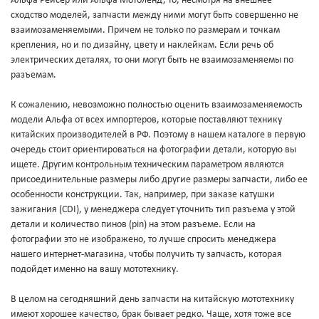
Альфа Рейсер или Альфа Мотоленд, то, несмотря на внешнее
сходство моделей, запчасти между ними могут быть совершенно не
взаимозаменяемыми. Причем не только по размерам и точкам
крепления, но и по дизайну, цвету и наклейкам. Если речь об
электрических деталях, то они могут быть не взаимозаменяемы по
разъемам.
К сожалению, невозможно полностью оценить взаимозаменяемость
модели Альфа от всех импортеров, которые поставляют технику
китайских производителей в РФ. Поэтому в нашем каталоге в первую
очередь стоит ориентироваться на фотографии детали, которую вы
ищете. Другим контрольным техническим параметром являются
присоединительные размеры либо другие размеры запчасти, либо ее
особенности конструкции. Так, например, при заказе катушки
зажигания (CDI), у менеджера следует уточнить тип разъема у этой
детали и количество пинов (pin) на этом разъеме. Если на
фотографии это не изображено, то лучше спросить менеджера
нашего интернет-магазина, чтобы получить ту запчасть, которая
подойдет именно на вашу мототехнику.
В целом на сегодняшний день запчасти на китайскую мототехнику
имеют хорошее качество, брак бывает редко. Чаще, хотя тоже все