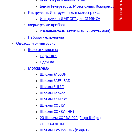
Рассчитать доставку
Генераторы и помпы LIFAN
Бензо Генераторы, Мотопомпы, Компрессоры
Инструмент, Инструмент для мотосервиса
Инструмент ИМПОРТ для СЕРВИСА
Фермерские приборы
Измельчители веток БОБЕР (Ижтехмаш)
Наборы инструмента
Одежда и экипировка
Вело экипировка
Перчатки
Одежда
Мотошлемы
Шлемы FALCON
Шлемы SAFELEAD
Шлемы SHIRO
Шлемы Tanked
Шлемы YAMAPA
Шлемы COBRA
Шлемы COBRA (HH)
20 Шлемы COBRA ECE (Евро-Кобра)
СНЕГОХОДНЫЕ
Шлемы TVS RACING (Индия)