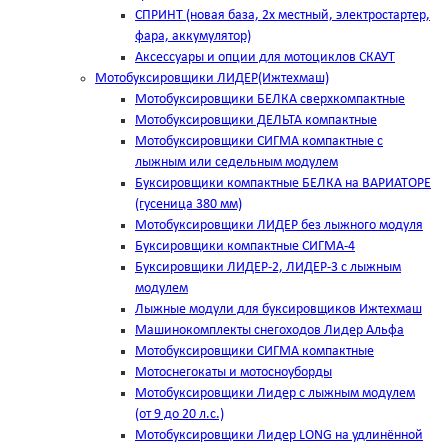
СПРИНТ (новая база, 2х местный, электростартер,
фара, аккумулятор)
Аксессуары и опции для мотоциклов СКАУТ
Мотобуксировщики ЛИДЕР(Ижтехмаш)
Мотобуксировщики БЕЛКА сверхкомпактные
Мотобуксировщики ДЕЛЬТА компактные
Мотобуксировщики СИГМА компактные с
лыжным или седельным модулем
Буксировщики компактные БЕЛКА на ВАРИАТОРЕ
(гусеница 380 мм)
Мотобуксировщики ЛИДЕР без лыжного модуля
Буксировщики компактные СИГМА-4
Буксировщики ЛИДЕР-2, ЛИДЕР-3 c лыжным
модулем
Лыжные модули для буксировщиков Ижтехмаш
Машинокомплекты снегоходов Лидер Альфа
Мотобуксировщики СИГМА компактные
Мотоснегокаты и мотосноуборды
Мотобуксировщики Лидер с лыжным модулем
(от 9 до 20 л.с.)
Мотобуксировщики Лидер LONG на удлинённой