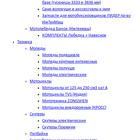
базе (гусеницы 3333 и 3636 мм)
Сани-волокуши и акссессуары к ним
Запчасти для мотобуксировщиков ЛИДЕР пр-во
ИжТехМаш
Мотолебедка Бычок (Ижтехмаш)
КОМПЛЕКТЫ Лебедка + Навесное
Техника
Мопеды
Мопеды подешевле
Мопеды крупные интересные
Мопеды получше
Мопеды электрические
Мотоциклы
Мотоциклы от 125 до 250 см3 кат А
Мотоциклы TVS (Индия)
Мототехника ZONGSHEN
Мотоциклы внедорожные (КРОСС)
Скутеры
Скутеры электрические
Скутеры Премиум
Питбайки