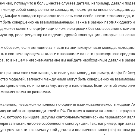
нчиво, потому что в большинстве случаев детали, например, детали подв
ут между собой совершенно не совпадать, несмотря на внешнее сходство 
д Альфа: у каждого производителя есть свои особенности этого мопеда, 
т быть совершенно не взаимозаменяемы. Также в разных партиях одного и
од может менять спецификацию комплектующих без согласования с клиент
утатор, реле-регулятор на изделия другой конструкции, которые выполня
м образом, если вы ищете запчасть на экипажную часть мопеда, мотоцикл
ть в соответствующем каталоге с названием вашего транспортного средст
фа, то в нашем интернет-магазине вы найдете необходимые детали в разд
е при этом стоит учитывать, что если у вас мопед, например, Альфа Рейс
дство моделей, запчасти между ними могут быть совершенно не взаимоза
ам крепления, но и по дизайну, цвету и наклейкам. Если речь об электриче
имозаменяемы по разъемам.
ожалению, невозможно полностью оценить взаимозаменяемость модели Аль
ику китайских производителей в РФ. Поэтому в нашем каталоге в первую 
али, которую вы ищете. Другим контрольным техническим параметром явл
еры запчасти, либо ее особенности конструкции. Так, например, при зака
ует уточнить тип разъема у этой детали и количество пинов (pin) на этом 