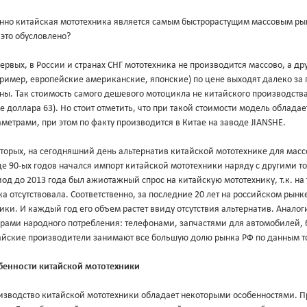
нно китайская мототехника является самым быстрорастущим массовым ры
это обусловлено?
ервых, в России и странах СНГ мототехника не производится массово, а 
пример, европейские американские, японские) по цене выходят далеко з
ны. Так стоимость самого дешевого мотоцикла не китайского производства 
е доллара 63). Но стоит отметить, что при такой стоимости модель облад
метрами, при этом по факту производится в Китае на заводе JIANSHE.
торых, на сегодняшний день альтернатив китайской мототехнике для масс
е 90-ых годов начался импорт китайской мототехники наряду с другими т
од до 2013 года был ажиотажный спрос на китайскую мототехнику, т.к. на
а отсутствовала. Соответственно, за последние 20 лет на российском рын
ики. И каждый год его объем растет ввиду отсутствия альтернатив. Анало
арами народного потребления: телефонами, запчастями для автомобилей, 
айские производители занимают все большую долю рынка РФ по данным т
бенности китайской мототехники
изводство китайской мототехники обладает некоторыми особенностями. П