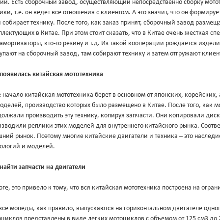
дии. Есть сборочный завод, осуществляющий непосредственно сборку мото
ики, т.е. он ведет все отношения с клиентом. А это значит, что он формир
 собирает технику. После того, как заказ принят, сборочный завод разме
лектующих в Китае. При этом стоит сказать, что в Китае очень жесткая сп
 амортизаторы, кто-то резину и т.д. Из такой кооперации рождается издел
упают на сборочный завод, там собирают технику и затем отгружают клиен
 появилась китайская мототехника
 начало китайская мототехника берет в основном от японских, корейских
оделей, производство которых было размещено в Китае. После того, как 
олжали производить эту технику, копируя запчасти. Они копировали диск
зводили реплики этих моделей для внутреннего китайского рынка. Соответ
ний рынок. Поэтому многие китайские двигатели и техника – это наследи
нологий и моделей.
найти запчасти на двигатели
оге, это привело к тому, что вся китайская мототехника построена на огр
все мопеды, как правило, выпускаются на горизонтальном двигателе одног
циклов представлены в виде легких мотоциклов с объемом от 125 см3 до 