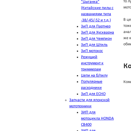
то л
"Цыганка"
мото
(Китайские пилы с
названиями типа
В це
-38/-45/-52 и т.д.)
тоже
ЗиП для Партнер
анал
ЗиП для Хускварна
же к
ЗиП для Чемпион
обме
ЗиП для Штиль
ЗиП мотокос
Режущий
инструмент к
К
триммерам
Цепи на б/пилу
Популярные
Ком
расходники
ЗиП для ЕСНО
Запчасти для японской
мототехники
ЗИП для
мотоцикла HONDA
CB400
ЗИП для