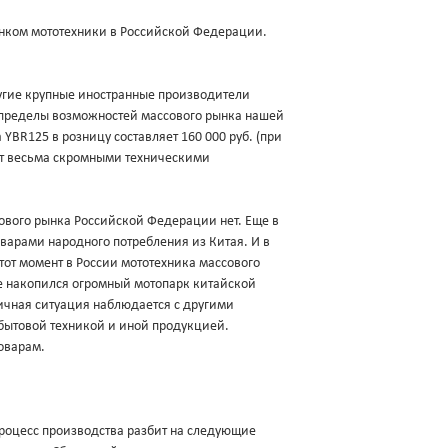
нком мототехники в Российской Федерации.
другие крупные иностранные производители
а пределы возможностей массового рынка нашей
YBR125 в розницу составляет 160 000 руб. (при
ает весьма скромными техническими
ового рынка Российской Федерации нет. Еще в
оварами народного потребления из Китая. И в
 тот момент в России мототехника массового
ке накопился огромный мотопарк китайской
гичная ситуация наблюдается с другими
бытовой техникой и иной продукцией.
оварам.
роцесс производства разбит на следующие