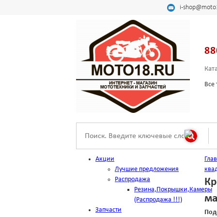
i-shop@moto
88
Кат
Все 
Акции
Гла
Лучшие предложения
ква
Распродажа
Кр
Резина,Покрышки,Камеры
ма
(Распродажа !!!)
Запчасти
Под