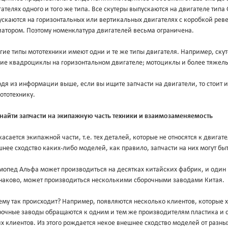
ателях одного и того же типа. Все скутеры выпускаются на двигателе типа
скаются на горизонтальных или вертикальных двигателях с коробкой ревер
иатором. Поэтому номенклатура двигателей весьма ограничена.
гие типы мототехники имеют одни и те же типы двигателя. Например, ск
кие квадроциклы на горизонтальном двигателе; мотоциклы и более тяжел
дя из информации выше, если вы ищите запчасти на двигатели, то стоит ис
ототехнику.
 найти запчасти на экипажную часть техники и взаимозаменяемость
касается экипажной части, т.е. тех деталей, которые не относятся к двигате
нее сходство каких-либо моделей, как правило, запчасти на них могут б
мопед Альфа может производиться на десятках китайских фабрик, и один
наково, может производиться несколькими сборочными заводами Китая.
ему так происходит? Например, появляются несколько клиентов, которые 
рочные заводы обращаются к одним и тем же производителям пластика и с
х клиентов. Из этого рождается некое внешнее сходство моделей от разны