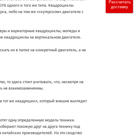
Рассчитать
 GY6 одного и того же типа. Квадроциклы
доставку
са, либо на том же «скутерском» двигателе с
утеры и вариаторные квадроциклы; мопеды и
ые квадроциклы на вертикальном двигателе.
кать их в папке на конкретный двигатель, а не
лю, то здесь стоит учитывать, что, несмотря на
ыть не взаимозаменяемы.
 и тот же квадроцикл, который внешне выглядит
хотят одну определенную модель техники.
обирают похожую друг на друга технику под
х китайских производителей. Но это сходство