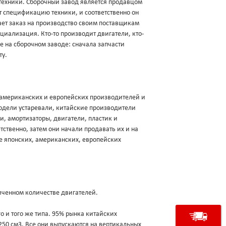
техники. Сборочный завод является продавцом
ует спецификацию техники, и соответственно он
щает заказ на производство своим поставщикам
ециализация. Кто-то производит двигатели, кто-
ие на сборочном заводе: сначала запчасти
ту.
, американских и европейских производителей и
модели устаревали, китайские производители
и, амортизаторы, двигатели, пластик и
ственно, затем они начали продавать их и на
е японских, американских, европейских
аниченном количестве двигателей.
о и того же типа. 95% рынка китайских
250 см3. Все они выпускаются на вертикальных