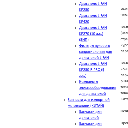
Двигатель LIFAN
Име
KP230
Чем 
Двигатель LIFAN
KP420
Во-п
Двигатель LIFAN
(на
KP270 (10 л.с.)
стра
(ЗИП)
курс
Фильтры нулевого
пара
сопротивления для
двигателей LIFAN
Во-в
Двигатель LIFAN
конц
KP230-R PRO (9
пери
л.с.)
рынк
Комплекты
техн
электрооборудования
тов
для двигателей
Кит
Запчасти для импортной
мототехники (КИТАЙ)
Осо
Запчасти для
двигателей
Про
Запчасти для