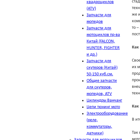
ста
квадроциклов
техн
(ATV)
же и
Запчасти для
комп
мопедов
то –
Запчасти для
пост
мотоциклов пр-ва
Китай (FALCON,
Как
HUNTER, FIGHTER
и др.)
Свое
Запчасти для
их м
скутеров (Китай)
прод
50-150 куб.см.
прои
Общие запчасти
внеш
для скутеров,
тех
мопедов, ATV
Цилиндры Ванчанг
Как 
Цепи тюнинг мото
Электрооборудование
В ит
(реле,
коммутаторы,
Так 
датчики)
мото
Запчасти для мотоциклов