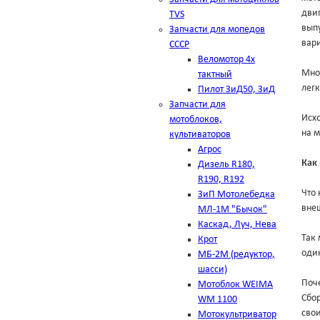
двиг
TVS
выпу
Запчасти для мопедов
вар
СССР
Веломотор 4х
Мно
тактный
лег
Пилот ЗиД50, ЗиД
Запчасти для
Исхо
мотоблоков,
на м
культиваторов
Агрос
Как
Дизель R180,
R190, R192
Что 
ЗиП Мотолебедка
внеш
МЛ-1М "Бычок"
Каскад, Луч, Нева
Так 
Крот
оди
МБ-2М (редуктор,
шасси)
Поч
Мотоблок WEIMA
Сбо
WM 1100
свои
Мотокультриватор