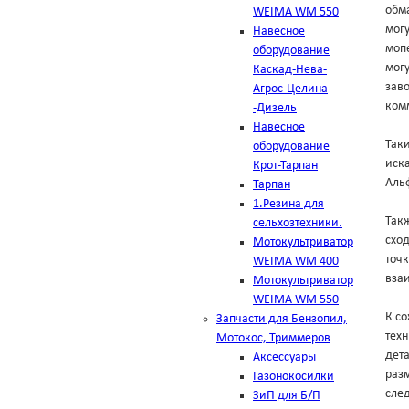
обма
WEIMA WM 550
мог
Навесное
мопе
оборудование
могу
Каскад-Нева-
зав
Агрос-Целина
комм
-Дизель
Навесное
Таки
оборудование
иска
Крот-Тарпан
Аль
Тарпан
1.Резина для
Такж
сельхозтехники.
схо
Мотокультриватор
точк
WEIMA WM 400
вза
Мотокультриватор
WEIMA WM 550
К с
Запчасти для Бензопил,
техн
Мотокос, Триммеров
дет
Аксессуары
разм
Газонокосилки
след
ЗиП для Б/П