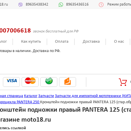
18.ru
89635438342
89635436516
Режим работы:
007006618
звонок бесплатный для РФ
алог
Как купить
Оплата
Доставка
О нас
товары в наличии. Доставка по РФ.
вная страница
Каталог
Запчасти
Запчасти для импортной мототехники (КИТ
дроцикла PANTERA 250
Кронштейн подножки правый PANTERA 125 (стар.обр
онштейн подножки правый PANTERA 125 (стар
газине moto18.ru
елись ссылкой