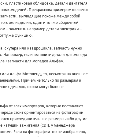
ески, пластиковая облицовка, детали двигателя
данных моделей. Прекрасным примером является
и запчасти, выглядящие похоже между собой
 того же изделия, один и тот же сборочный
ом – заменить например детали электрики –
ют ту же функцию.
а, скутера или квадроцикла, запчасть нужно
ва. Например, если вы ищите детали для мопеда
еле «запчасти для мопедов Альфа».
ер или Альфа Мотоленд, то, несмотря на внешнее
меняемыми. Причем не только по размерам и
ских деталях, то они могут быть не
фа от всех импортеров, которые поставляют
очередь стоит ориентироваться на фотографии
яются присоединительные размеры либо другие
зе катушки зажигания (CDI), у менеджера
разъеме. Если на фотографии это не изображено,