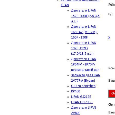
Рей
LIFAN
Двигатели LIFAN
0
/
5
152F - 154F (2,5-3,5
л.с.)
Двигатели LIFAN
168-FA2 (МБ-2М),
160F - 190F
Х
Двигатели LIFAN
192F, 192F2
(17.0/18.5 л.с.)
Двигатели LIFAN
1Р64FV - 1Р70FV
Ком
вертикальный вал
Запчасти для LIFAN
2V77F-A (Буран)
Ваш
GB270 Zongshen
KP460
LIFAN GS212E
LIFAN LF170F-T
Оп
Двигатель LIFAN
В на
2V80F