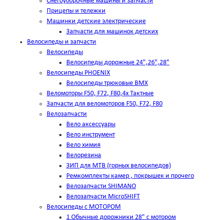
Снегоуборочные машины и запчасти
Прицепы и тележки
Машинки детские электрические
Запчасти для машинок детских
Велосипеды и запчасти
Велосипеды
Велосипеды дорожные 24",26",28"
Велосипеды PHOENIX
Велосипеды трюковые BMX
Веломоторы F50, F72, F80,4х Тактные
Запчасти для веломоторов F50, F72, F80
Велозапчасти
Вело аксессуары
Вело инструмент
Вело химия
Велорезина
ЗИП для MTB (горных велосипедов)
Ремкомплекты камер , покрышек и прочего
Велозапчасти SHIMANO
Велозапчасти MicroSHIFT
Велосипеды с МОТОРОМ
1 Обычные дорожники 28" с мотором