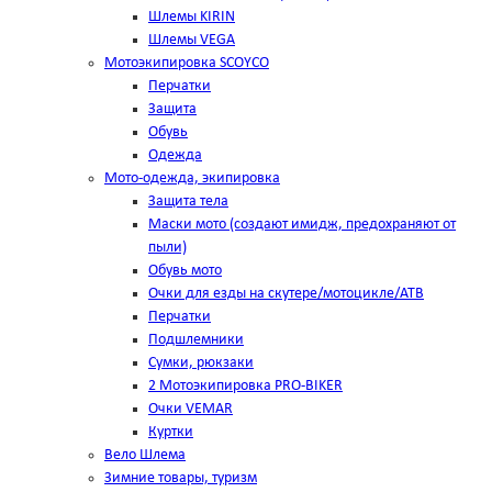
Шлемы KIRIN
Шлемы VEGA
Мотоэкипировка SCOYCO
Перчатки
Защита
Обувь
Одежда
Мото-одежда, экипировка
Защита тела
Маски мото (создают имидж, предохраняют от
пыли)
Обувь мото
Очки для езды на скутере/мотоцикле/АТВ
Перчатки
Подшлемники
Сумки, рюкзаки
2 Мотоэкипировка PRO-BIKER
Очки VEMAR
Куртки
Вело Шлема
Зимние товары, туризм