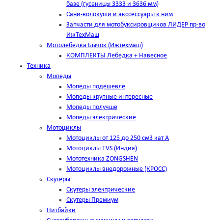
базе (гусеницы 3333 и 3636 мм)
Сани-волокуши и акссессуары к ним
Запчасти для мотобуксировщиков ЛИДЕР пр-во
ИжТехМаш
Мотолебедка Бычок (Ижтехмаш)
КОМПЛЕКТЫ Лебедка + Навесное
Техника
Мопеды
Мопеды подешевле
Мопеды крупные интересные
Мопеды получше
Мопеды электрические
Мотоциклы
Мотоциклы от 125 до 250 см3 кат А
Мотоциклы TVS (Индия)
Мототехника ZONGSHEN
Мотоциклы внедорожные (КРОСС)
Скутеры
Скутеры электрические
Скутеры Премиум
Питбайки