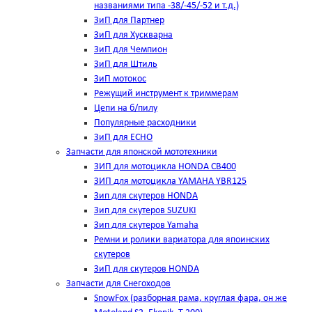
названиями типа -38/-45/-52 и т.д.)
ЗиП для Партнер
ЗиП для Хускварна
ЗиП для Чемпион
ЗиП для Штиль
ЗиП мотокос
Режущий инструмент к триммерам
Цепи на б/пилу
Популярные расходники
ЗиП для ЕСНО
Запчасти для японской мототехники
ЗИП для мотоцикла HONDA CB400
ЗИП для мотоцикла YAMAHA YBR125
Зип для скутеров HONDA
Зип для скутеров SUZUKI
Зип для скутеров Yamaha
Ремни и ролики вариатора для япоинских
скутеров
ЗиП для скутеров HONDA
Запчасти для Снегоходов
SnowFox (разборная рама, круглая фара, он же