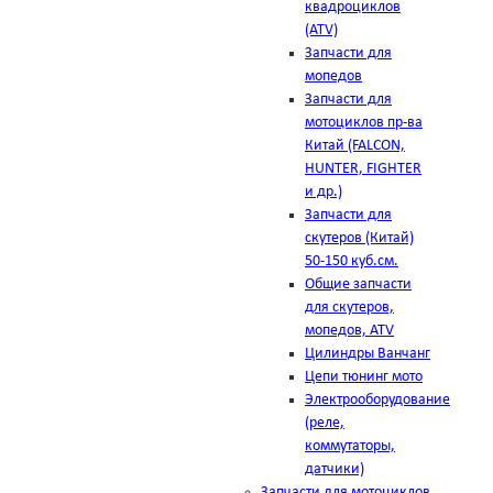
квадроциклов
(ATV)
Запчасти для
мопедов
Запчасти для
мотоциклов пр-ва
Китай (FALCON,
HUNTER, FIGHTER
и др.)
Запчасти для
скутеров (Китай)
50-150 куб.см.
Общие запчасти
для скутеров,
мопедов, ATV
Цилиндры Ванчанг
Цепи тюнинг мото
Электрооборудование
(реле,
коммутаторы,
датчики)
Запчасти для мотоциклов