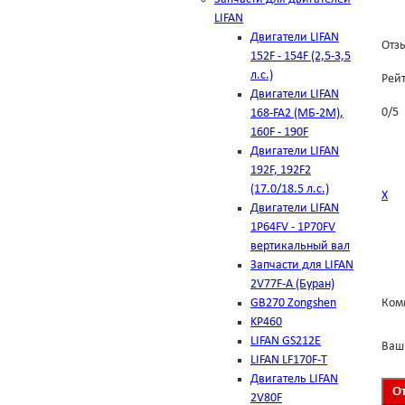
LIFAN
Двигатели LIFAN
Отзы
152F - 154F (2,5-3,5
л.с.)
Рей
Двигатели LIFAN
0
/
5
168-FA2 (МБ-2М),
160F - 190F
Двигатели LIFAN
192F, 192F2
(17.0/18.5 л.с.)
Х
Двигатели LIFAN
1Р64FV - 1Р70FV
вертикальный вал
Запчасти для LIFAN
2V77F-A (Буран)
GB270 Zongshen
Ком
KP460
LIFAN GS212E
Ваш
LIFAN LF170F-T
Двигатель LIFAN
2V80F