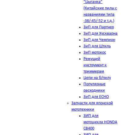
"Цыганка"
(Китайские пилы с
названиями типа
-38/-45/-52 и т.д.)
ЗиП для Партнер
ЗиП для Хускварна
ЗиП для Чемпион
ЗиП для Штиль
ЗиП мотокос
Режущий
инструмент к
триммерам
Цепи на б/пилу
Популярные
расходники
ЗиП для ЕСНО
Запчасти для японской
мототехники
ЗИП для
мотоцикла HONDA
CB400
ЗИП для