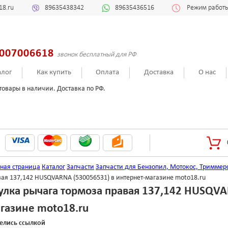
18.ru
89635438342
89635436516
Режим работы:
007006618
звонок бесплатный для РФ
алог
Как купить
Оплата
Доставка
О нас
товары в наличии. Доставка по РФ.
вная страница
Каталог
Запчасти
Запчасти для Бензопил, Мотокос, Триммер
вая 137,142 HUSQVARNA (530056531) в интернет-магазине moto18.ru
улка рычага тормоза правая 137,142 HUSQVA
газине moto18.ru
елись ссылкой