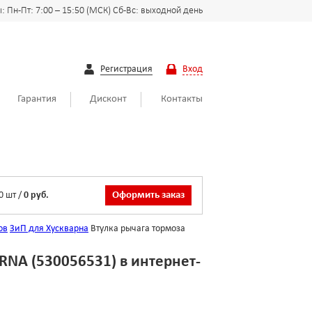
 Пн-Пт: 7:00 – 15:50 (МСК) Сб-Вс: выходной день
Регистрация
Вход
Гарантия
Дисконт
Контакты
0
шт
/
0 руб.
Оформить заказ
ов
ЗиП для Хускварна
Втулка рычага тормоза
RNA (530056531) в интернет-