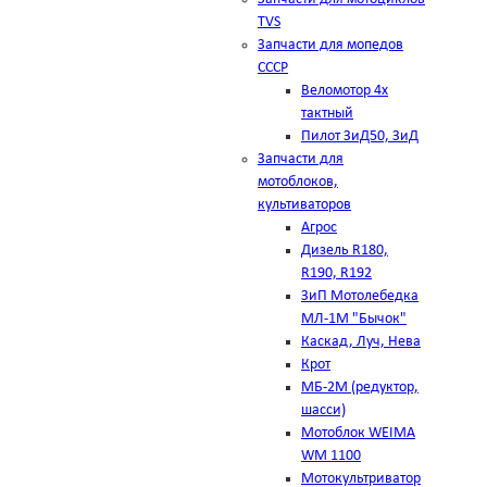
TVS
Запчасти для мопедов
СССР
Веломотор 4х
тактный
Пилот ЗиД50, ЗиД
Запчасти для
мотоблоков,
культиваторов
Агрос
Дизель R180,
R190, R192
ЗиП Мотолебедка
МЛ-1М "Бычок"
Каскад, Луч, Нева
Крот
МБ-2М (редуктор,
шасси)
Мотоблок WEIMA
WM 1100
Мотокультриватор