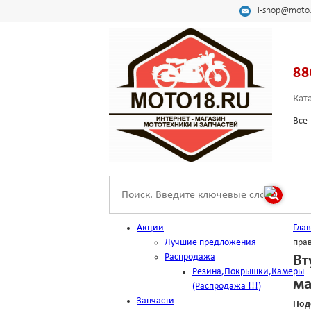
i-shop@moto
88
Кат
Все 
Акции
Гла
Лучшие предложения
пра
Распродажа
Вт
Резина,Покрышки,Камеры
ма
(Распродажа !!!)
Запчасти
Под