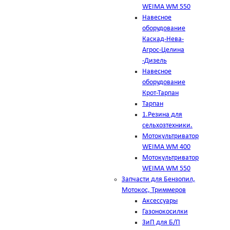
WEIMA WM 550
Навесное
оборудование
Каскад-Нева-
Агрос-Целина
-Дизель
Навесное
оборудование
Крот-Тарпан
Тарпан
1.Резина для
сельхозтехники.
Мотокультриватор
WEIMA WM 400
Мотокультриватор
WEIMA WM 550
Запчасти для Бензопил,
Мотокос, Триммеров
Аксессуары
Газонокосилки
ЗиП для Б/П