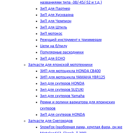
названиями типа -38/-45/-52 и т.д.)
ЗиП для Партнер
ЗиП для Хускварна
ЗиП для Чемпион
ЗиП для Штиль
ЗиП мотокос
Режущий инструмент к триммерам
Цепи на б/пилу
Популярные расходники
ЗиП для ЕСНО
Запчасти для японской мототехники
ЗИП для мотоцикла HONDA CB400
ЗИП для мотоцикла YAMAHA YBR125
Зип для скутеров HONDA
Зип для скутеров SUZUKI
Зип для скутеров Yamaha
Ремни и ролики вариатора для япоинских
скутеров
ЗиП для скутеров HONDA
Запчасти для Снегоходов
SnowFox (разборная рама, круглая фара, он же