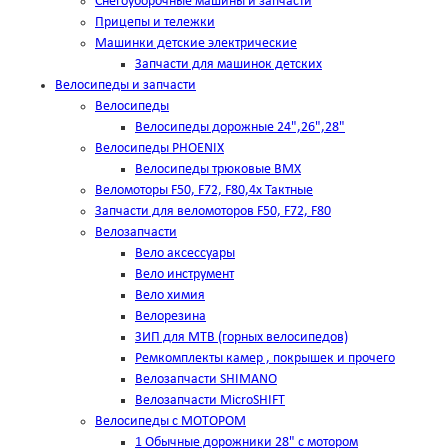
Снегоуборочные машины и запчасти
Прицепы и тележки
Машинки детские электрические
Запчасти для машинок детских
Велосипеды и запчасти
Велосипеды
Велосипеды дорожные 24",26",28"
Велосипеды PHOENIX
Велосипеды трюковые BMX
Веломоторы F50, F72, F80,4х Тактные
Запчасти для веломоторов F50, F72, F80
Велозапчасти
Вело аксессуары
Вело инструмент
Вело химия
Велорезина
ЗИП для MTB (горных велосипедов)
Ремкомплекты камер , покрышек и прочего
Велозапчасти SHIMANO
Велозапчасти MicroSHIFT
Велосипеды с МОТОРОМ
1 Обычные дорожники 28" с мотором