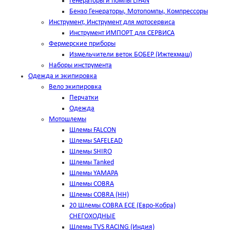
Генераторы и помпы LIFAN
Бензо Генераторы, Мотопомпы, Компрессоры
Инструмент, Инструмент для мотосервиса
Инструмент ИМПОРТ для СЕРВИСА
Фермерские приборы
Измельчители веток БОБЕР (Ижтехмаш)
Наборы инструмента
Одежда и экипировка
Вело экипировка
Перчатки
Одежда
Мотошлемы
Шлемы FALCON
Шлемы SAFELEAD
Шлемы SHIRO
Шлемы Tanked
Шлемы YAMAPA
Шлемы COBRA
Шлемы COBRA (HH)
20 Шлемы COBRA ECE (Евро-Кобра)
СНЕГОХОДНЫЕ
Шлемы TVS RACING (Индия)