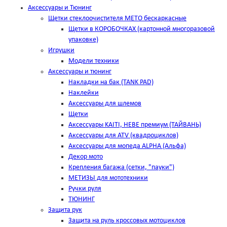
Аксессуары и Тюнинг
Щетки стеклоочистителя METO бескаркасные
Щетки в КОРОБОЧКАХ (картонной многоразовой
упаковке)
Игрушки
Модели техники
Аксессуары и тюнинг
Накладки на бак (TANK PAD)
Наклейки
Аксессуары для шлемов
Щетки
Аксессуары KAITI, HEBE премиум (ТАЙВАНЬ)
Аксессуары для ATV (квадроциклов)
Аксессуары для мопеда ALPHA (Альфа)
Декор мото
Крепления багажа (сетки, "пауки")
МЕТИЗЫ для мототехники
Ручки руля
ТЮНИНГ
Защита рук
Защита на руль кроссовых мотоциклов