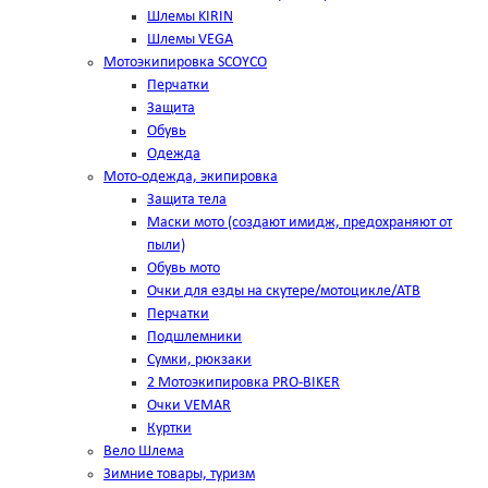
Шлемы KIRIN
Шлемы VEGA
Мотоэкипировка SCOYCO
Перчатки
Защита
Обувь
Одежда
Мото-одежда, экипировка
Защита тела
Маски мото (создают имидж, предохраняют от
пыли)
Обувь мото
Очки для езды на скутере/мотоцикле/АТВ
Перчатки
Подшлемники
Сумки, рюкзаки
2 Мотоэкипировка PRO-BIKER
Очки VEMAR
Куртки
Вело Шлема
Зимние товары, туризм