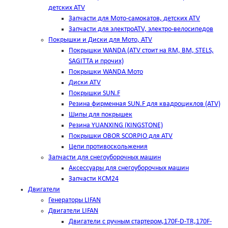
детских ATV
Запчасти для Мото-самокатов, детских ATV
Запчасти для электроATV, электро-велосипедов
Покрышки и Диски для Мото, ATV
Покрышки WANDA (АТV стоит на RM, BM, STELS,
SAGITTA и прочих)
Покрышки WANDA Мото
Диски ATV
Покрышки SUN.F
Резина фирменная SUN.F для квадроциклов (АТV)
Шипы для покрышек
Резина YUANXING (KINGSTONE)
Покрышки OBOR SCORPIO для ATV
Цепи противоскольжения
Запчасти для снегоуборочных машин
Аксессуары для снегоуборочных машин
Запчасти КСМ24
Двигатели
Генераторы LIFAN
Двигатели LIFAN
Двигатели с ручным стартером,170F-D-TR,170F-