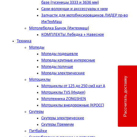
базе (гусеницы 3333 и 3636 мм)
Сани-волокуши и акссессуары к ним
Запчасти для мотобуксировщиков ЛИДЕР пр-во
ИжТехМаш
Мотолебедка Бычок (Ижтехмаш)
КОМПЛЕКТЫ Лебедка + Навесное
Техника
Мопеды
Мопеды подешевле
Мопеды крупные интересные
Мопеды получше
Мопеды электрические
Рассчитать доставку
Мотоциклы
Мотоциклы от 125 до 250 см3 кат А
Мотоциклы TVS (Индия)
Мототехника ZONGSHEN
Мотоциклы внедорожные (КРОСС)
Скутеры
Скутеры электрические
Скутеры Премиум
Питбайки