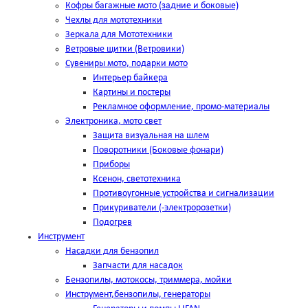
Кофры багажные мото (задние и боковые)
Чехлы для мототехники
Зеркала для Мототехники
Ветровые щитки (Ветровики)
Сувениры мото, подарки мото
Интерьер байкера
Картины и постеры
Рекламное оформление, промо-материалы
Электроника, мото свет
Защита визуальная на шлем
Поворотники (Боковые фонари)
Приборы
Ксенон, светотехника
Противоугонные устройства и сигнализации
Прикуриватели (-электророзетки)
Подогрев
Инструмент
Насадки для бензопил
Запчасти для насадок
Бензопилы, мотокосы, триммера, мойки
Инструмент,бензопилы, генераторы