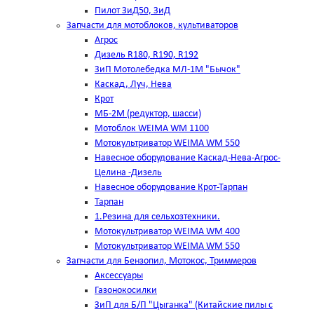
Пилот ЗиД50, ЗиД
Запчасти для мотоблоков, культиваторов
Агрос
Дизель R180, R190, R192
ЗиП Мотолебедка МЛ-1М "Бычок"
Каскад, Луч, Нева
Крот
МБ-2М (редуктор, шасси)
Мотоблок WEIMA WM 1100
Мотокультриватор WEIMA WM 550
Навесное оборудование Каскад-Нева-Агрос-
Целина -Дизель
Навесное оборудование Крот-Тарпан
Тарпан
1.Резина для сельхозтехники.
Мотокультриватор WEIMA WM 400
Мотокультриватор WEIMA WM 550
Запчасти для Бензопил, Мотокос, Триммеров
Аксессуары
Газонокосилки
ЗиП для Б/П "Цыганка" (Китайские пилы с