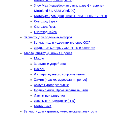
Motoland S2, Ekonik, T-200)
SnowMax (неразборная рама, фара фигуристая,
Motoland S1, ABM Wind200)
Мотобуксировщики, IRBIS DINGO Т110/Т125/150
Снегоход Буран
Снегоход Рысь
Снегоход Тайга
Запчасти для лодочных моторов
Запчасти для лодочных моторов СССР
Лодочные моторы ZONGSHEN и запчасти
Масло, Фильтры, Химия,Прочее
Масло
Зарядные устройства
Насосы
Фильтры нулевого сопротивления
Химия (краски, аэрозоли и прочее)
Хомуты универсальные
Подшипники, Промышленные цепи
Лампы накаливания
Лампы светодиодные (LED)
Мотохимия
Запчасти для картинга, мотосамоката, электро и