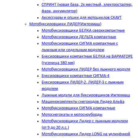
СПРИНТ (новая база, 2х местный, электростартер,
фара, аккумулятор)
Аксессуары и опции для мотоциклов СКАУТ
Мотобуксировщики ЛИДЕР(Ижтехмаш)
Мотобуксировщики БЕЛКА сверхкомпактные
Мотобуксировщики ДЕЛЬТА компактные
Мотобуксировщики СИГМА компактные с
лыжным или седельным модулем
Буксировщики компактные БЕЛКА на ВАРИАТОРЕ
(гусеница 380 мм)
Мотобуксировщики ЛИДЕР без лыжного модуля
Буксировщики компактные СИГМА-4
Буксировщики ЛИДЕР-2, ЛИДЕР-3 c лыжным
модулем
Лыжные модули для буксировщиков Ижтехмаш
Машинокомплекты снегоходов Лидер Альфа
Мотобуксировщики СИГМА компактные
Мотоснегокаты и мотосноуборды
Мотобуксировщики Лидер с лыжным модулем
(от 9 до 20 л.с.)
Мотобуксировщики Лидер LONG на удлинённой