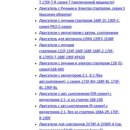
T,170F-T-R,серия Т (увеличенной мощности)
Двигатель с Ручным и Электро стартером, серия S
(высокие обороты)
Двигатели с ручным стартером,168F-2C,190F-C,
серия PRO,C-серия
Двигатели с редуктором с автом. сцеплением
Двигатель для мотокосы LIFAN 139F2,1E48F
Двигатели с ручным
стартером,152F,154F,160F,168F,168F-2,170F-
B,170FD-T,188F,190F,KP420
Двигатели с ручным и электро стартером 12В (D-
серия)168-460
Двигатели с редуктором 2:1, 6:1 (без
авт.сцепления), L-серия,173F-BH,168F-BL,173F-
BL,190F-BL
Двигатели с авт. сцеплением (DR-серия) с
редуктором 2:1, и эл.стартер 168-190
Двигатель с авт.сцеплением (R-серия) с
редуктором 2:1, без эл.стартера,168А-2R,170F-
R,190F
Двигатели для снегоходов 2V78F-A,2V80F-A (см.