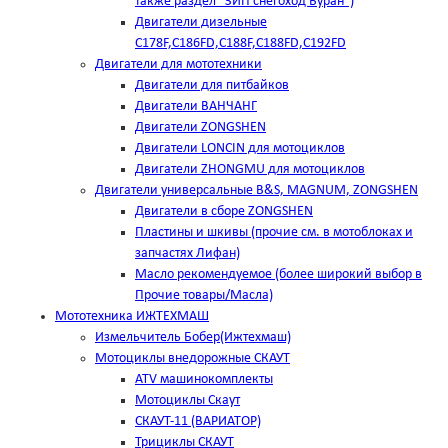
также раздел "ЗИП снегоход Буран")
Двигатели дизельные
C178F,С186FD,C188F,C188FD,C192FD
Двигатели для мототехники
Двигатели для питбайков
Двигатели ВАНЧАНГ
Двигатели ZONGSHEN
Двигатели LONCIN для мотоциклов
Двигатели ZHONGMU для мотоциклов
Двигатели универсальные B&S, MAGNUM, ZONGSHEN
Двигатели в сборе ZONGSHEN
Пластины и шкивы (прочие см. в мотоблоках и
запчастях Лифан)
Масло рекомендуемое (более широкий выбор в
Прочие товары/Масла)
Мототехника ИЖТЕХМАШ
Измельчитель Бобер(Ижтехмаш)
Мотоциклы внедорожные СКАУТ
ATV машинокомплекты
Мотоциклы Скаут
СКАУТ-11 (ВАРИАТОР)
Трициклы СКАУТ