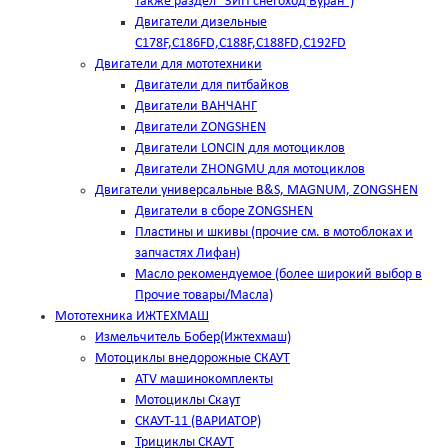
также раздел "ЗИП снегоход Буран")
Двигатели дизельные
C178F,С186FD,C188F,C188FD,C192FD
Двигатели для мототехники
Двигатели для питбайков
Двигатели ВАНЧАНГ
Двигатели ZONGSHEN
Двигатели LONCIN для мотоциклов
Двигатели ZHONGMU для мотоциклов
Двигатели универсальные B&S, MAGNUM, ZONGSHEN
Двигатели в сборе ZONGSHEN
Пластины и шкивы (прочие см. в мотоблоках и
запчастях Лифан)
Масло рекомендуемое (более широкий выбор в
Прочие товары/Масла)
Мототехника ИЖТЕХМАШ
Измельчитель Бобер(Ижтехмаш)
Мотоциклы внедорожные СКАУТ
ATV машинокомплекты
Мотоциклы Скаут
СКАУТ-11 (ВАРИАТОР)
Трициклы СКАУТ