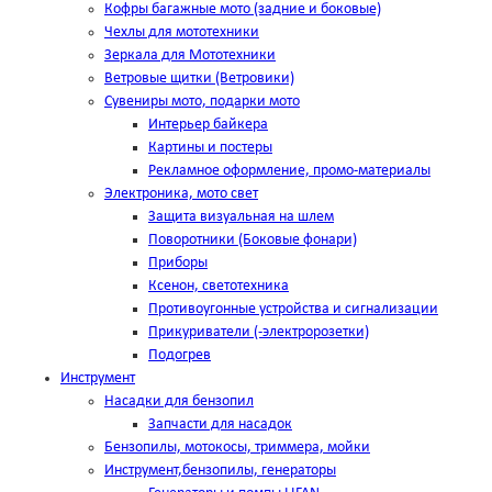
Кофры багажные мото (задние и боковые)
Чехлы для мототехники
Зеркала для Мототехники
Ветровые щитки (Ветровики)
Сувениры мото, подарки мото
Интерьер байкера
Картины и постеры
Рекламное оформление, промо-материалы
Электроника, мото свет
Защита визуальная на шлем
Поворотники (Боковые фонари)
Приборы
Ксенон, светотехника
Противоугонные устройства и сигнализации
Прикуриватели (-электророзетки)
Подогрев
Инструмент
Насадки для бензопил
Запчасти для насадок
Бензопилы, мотокосы, триммера, мойки
Инструмент,бензопилы, генераторы