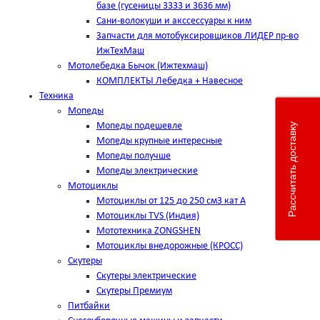
базе (гусеницы 3333 и 3636 мм)
Сани-волокуши и акссессуары к ним
Запчасти для мотобуксировщиков ЛИДЕР пр-во
ИжТехМаш
Мотолебедка Бычок (Ижтехмаш)
КОМПЛЕКТЫ Лебедка + Навесное
Техника
Мопеды
Мопеды подешевле
Рассчитать доставку
Мопеды крупные интересные
Мопеды получше
Мопеды электрические
Мотоциклы
Мотоциклы от 125 до 250 см3 кат А
Мотоциклы TVS (Индия)
Мототехника ZONGSHEN
Мотоциклы внедорожные (КРОСС)
Скутеры
Скутеры электрические
Скутеры Премиум
Питбайки