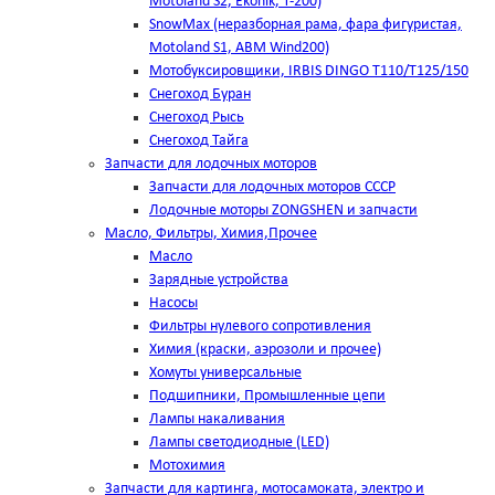
Motoland S2, Ekonik, T-200)
SnowMax (неразборная рама, фара фигуристая,
Motoland S1, ABM Wind200)
Мотобуксировщики, IRBIS DINGO Т110/Т125/150
Снегоход Буран
Снегоход Рысь
Снегоход Тайга
Запчасти для лодочных моторов
Запчасти для лодочных моторов СССР
Лодочные моторы ZONGSHEN и запчасти
Масло, Фильтры, Химия,Прочее
Масло
Зарядные устройства
Насосы
Фильтры нулевого сопротивления
Химия (краски, аэрозоли и прочее)
Хомуты универсальные
Подшипники, Промышленные цепи
Лампы накаливания
Лампы светодиодные (LED)
Мотохимия
Запчасти для картинга, мотосамоката, электро и