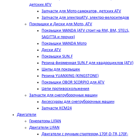
детских ATV
Запчасти для Мото-самокатов, детских ATV
Запчасти для электроATV, электро-велосипедов
Покрышки и Диски для Мото, ATV
Покрышки WANDA (АТV стоит на RM, BM, STELS,
SAGITTA и прочих)
Покрышки WANDA Мото
Диски ATV
Покрышки SUN.F
Резина фирменная SUN.F для квадроциклов (АТV)
Шипы для покрышек
Резина YUANXING (KINGSTONE)
Покрышки OBOR SCORPIO для ATV
Цепи противоскольжения
Запчасти для снегоуборочных машин
Аксессуары для снегоуборочных машин
Запчасти КСМ24
Двигатели
Генераторы LIFAN
Двигатели LIFAN
Двигатели с ручным стартером,170F-D-TR,170F-