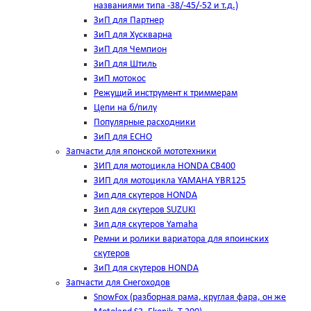
названиями типа -38/-45/-52 и т.д.)
ЗиП для Партнер
ЗиП для Хускварна
ЗиП для Чемпион
ЗиП для Штиль
ЗиП мотокос
Режущий инструмент к триммерам
Цепи на б/пилу
Популярные расходники
ЗиП для ЕСНО
Запчасти для японской мототехники
ЗИП для мотоцикла HONDA CB400
ЗИП для мотоцикла YAMAHA YBR125
Зип для скутеров HONDA
Зип для скутеров SUZUKI
Зип для скутеров Yamaha
Ремни и ролики вариатора для япоинских
скутеров
ЗиП для скутеров HONDA
Запчасти для Снегоходов
SnowFox (разборная рама, круглая фара, он же