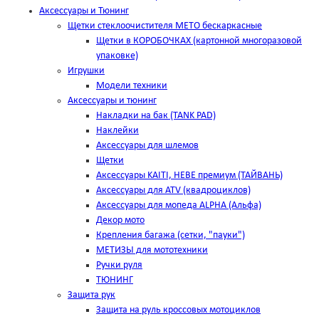
Аксессуары и Тюнинг
Щетки стеклоочистителя METO бескаркасные
Щетки в КОРОБОЧКАХ (картонной многоразовой
упаковке)
Игрушки
Модели техники
Аксессуары и тюнинг
Накладки на бак (TANK PAD)
Наклейки
Аксессуары для шлемов
Щетки
Аксессуары KAITI, HEBE премиум (ТАЙВАНЬ)
Аксессуары для ATV (квадроциклов)
Аксессуары для мопеда ALPHA (Альфа)
Декор мото
Крепления багажа (сетки, "пауки")
МЕТИЗЫ для мототехники
Ручки руля
ТЮНИНГ
Защита рук
Защита на руль кроссовых мотоциклов