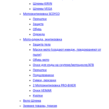
Шлемы KIRIN
Шлемы VEGA
Мотоэкипировка SCOYCO
Перчатки
Защита
Обувь
Одежда
Мото-одежда, экипировка
Защита тела
Маски мото (создают имидж, предохраняют от
пыли)
Обувь мото
Очки для езды на скутере/мотоцикле/АТВ
Перчатки
Подшлемники
Сумки, рюкзаки
2 Мотоэкипировка PRO-BIKER
Очки VEMAR
Куртки
Вело Шлема
Зимние товары, туризм