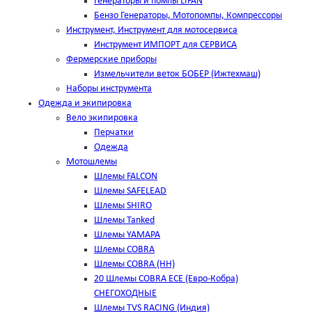
Генераторы и помпы LIFAN
Бензо Генераторы, Мотопомпы, Компрессоры
Инструмент, Инструмент для мотосервиса
Инструмент ИМПОРТ для СЕРВИСА
Фермерские приборы
Измельчители веток БОБЕР (Ижтехмаш)
Наборы инструмента
Одежда и экипировка
Вело экипировка
Перчатки
Одежда
Мотошлемы
Шлемы FALCON
Шлемы SAFELEAD
Шлемы SHIRO
Шлемы Tanked
Шлемы YAMAPA
Шлемы COBRA
Шлемы COBRA (HH)
20 Шлемы COBRA ECE (Евро-Кобра)
СНЕГОХОДНЫЕ
Шлемы TVS RACING (Индия)