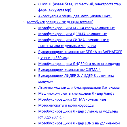
СПРИНТ (новая база, 2х местный, электростартер,
фара, аккумулятор)
Аксессуары и опции для мотоциклов СКАУТ
Мотобуксировщики ЛИДЕР(Ижтехмаш)
Мотобуксировщики БЕЛКА сверхкомпактные
Мотобуксировщики ДЕЛЬТА компактные
Мотобуксировщики СИГМА компактные с
лыжным или седельным модулем
Буксировщики компактные БЕЛКА на ВАРИАТОРЕ
(гусеница 380 мм)
Мотобуксировщики ЛИДЕР без лыжного модуля
Буксировщики компактные СИГМА-4
Буксировщики ЛИДЕР-2, ЛИДЕР-3 c лыжным
модулем
Лыжные модули для буксировщиков Ижтехмаш
Машинокомплекты снегоходов Лидер Альфа
Мотобуксировщики СИГМА компактные
Мотоснегокаты и мотосноуборды
Мотобуксировщики Лидер с лыжным модулем
(от 9 до 20 л.с.)
Мотобуксировщики Лидер LONG на удлинённой