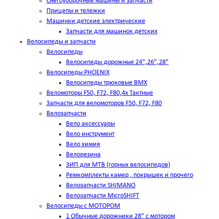
Снегоуборочные машины и запчасти
Прицепы и тележки
Машинки детские электрические
Запчасти для машинок детских
Велосипеды и запчасти
Велосипеды
Велосипеды дорожные 24",26",28"
Велосипеды PHOENIX
Велосипеды трюковые BMX
Веломоторы F50, F72, F80,4х Тактные
Запчасти для веломоторов F50, F72, F80
Велозапчасти
Вело аксессуары
Вело инструмент
Вело химия
Велорезина
ЗИП для MTB (горных велосипедов)
Ремкомплекты камер , покрышек и прочего
Велозапчасти SHIMANO
Велозапчасти MicroSHIFT
Велосипеды с МОТОРОМ
1 Обычные дорожники 28" с мотором