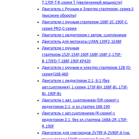
T,170F-T-R,серия Т (увеличенной мощности)
Двигатель с Ручным и Электро стартером, серия S
(высокие обороты)
Двигатели с ручным стартером,168F-2C,190F-C,
серия PRO,C-серия
Двигатели с редуктором с автом. сцеплением
Двигатель для мотокосы LIFAN 139F2,1E48F
Двигатели с ручным
стартером,152F,154F,160F,168F,168F-2,170F-
B,170FD-T,188F,190F,KP420
Двигатели с ручным и электро стартером 12В (D-
серия)168-460
Двигатели с редуктором 2:1, 6:1 (без
авт.сцепления), L-серия,173F-BH,168F-BL,173F-
BL,190F-BL
Двигатели с авт. сцеплением (DR-серия) с
редуктором 2:1, и эл.стартер 168-190
Двигатель с авт.сцеплением (R-серия) с
редуктором 2:1, без эл.стартера,168А-2R,170F-
R,190F
Двигатели для снегоходов 2V78F-A,2V80F-A (см.