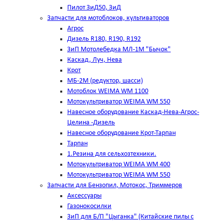
Пилот ЗиД50, ЗиД
Запчасти для мотоблоков, культиваторов
Агрос
Дизель R180, R190, R192
ЗиП Мотолебедка МЛ-1М "Бычок"
Каскад, Луч, Нева
Крот
МБ-2М (редуктор, шасси)
Мотоблок WEIMA WM 1100
Мотокультриватор WEIMA WM 550
Навесное оборудование Каскад-Нева-Агрос-
Целина -Дизель
Навесное оборудование Крот-Тарпан
Тарпан
1.Резина для сельхозтехники.
Мотокультриватор WEIMA WM 400
Мотокультриватор WEIMA WM 550
Запчасти для Бензопил, Мотокос, Триммеров
Аксессуары
Газонокосилки
ЗиП для Б/П "Цыганка" (Китайские пилы с