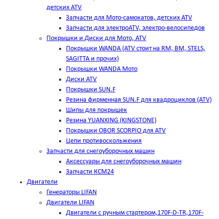
детских ATV
Запчасти для Мото-самокатов, детских ATV
Запчасти для электроATV, электро-велосипедов
Покрышки и Диски для Мото, ATV
Покрышки WANDA (АТV стоит на RM, BM, STELS,
SAGITTA и прочих)
Покрышки WANDA Мото
Диски ATV
Покрышки SUN.F
Резина фирменная SUN.F для квадроциклов (АТV)
Шипы для покрышек
Резина YUANXING (KINGSTONE)
Покрышки OBOR SCORPIO для ATV
Цепи противоскольжения
Запчасти для снегоуборочных машин
Аксессуары для снегоуборочных машин
Запчасти КСМ24
Двигатели
Генераторы LIFAN
Двигатели LIFAN
Двигатели с ручным стартером,170F-D-TR,170F-