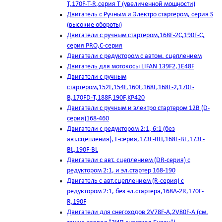
T,170F-T-R,серия Т (увеличенной мощности)
Двигатель с Ручным и Электро стартером, серия S
(высокие обороты)
Двигатели с ручным стартером,168F-2C,190F-C,
серия PRO,C-серия
Двигатели с редуктором с автом. сцеплением
Двигатель для мотокосы LIFAN 139F2,1E48F
Двигатели с ручным
стартером,152F,154F,160F,168F,168F-2,170F-
B,170FD-T,188F,190F,KP420
Двигатели с ручным и электро стартером 12В (D-
серия)168-460
Двигатели с редуктором 2:1, 6:1 (без
авт.сцепления), L-серия,173F-BH,168F-BL,173F-
BL,190F-BL
Двигатели с авт. сцеплением (DR-серия) с
редуктором 2:1, и эл.стартер 168-190
Двигатель с авт.сцеплением (R-серия) с
редуктором 2:1, без эл.стартера,168А-2R,170F-
R,190F
Двигатели для снегоходов 2V78F-A,2V80F-A (см.