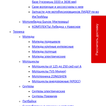
базе (гусеницы 3333 и 3636 мм)
Сани-волокуши и акссессуары к ним
Запчасти для мотобуксировщиков ЛИДЕР пр-во
ИжТехМаш
Мотолебедка Бычок (Ижтехмаш)
Рассчитать доставку
КОМПЛЕКТЫ Лебедка + Навесное
Техника
Мопеды
Мопеды подешевле
Мопеды крупные интересные
Мопеды получше
Мопеды электрические
Мотоциклы
Мотоциклы от 125 до 250 см3 кат А
Мотоциклы TVS (Индия)
Мототехника ZONGSHEN
Мотоциклы внедорожные (КРОСС)
Скутеры
Скутеры электрические
Скутеры Премиум
Питбайки