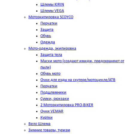
Шлемы KIRIN
Шлемы VEGA
Мотоэкипировка SCOYCO
Перчатки
Защита
Обувь
Одежда
Мото-одежда, экипировка
Защита тела
Маски мото (создают имидж, предохраняют от
пыли)
Обувь мото
Очки для езды на скутере/мотоцикле/АТВ
Перчатки
Подшлемники
Сумки, рюкзаки
2 Мотоэкипировка PRO-BIKER
Очки VEMAR
Куртки
Вело Шлема
Зимние товары, туризм