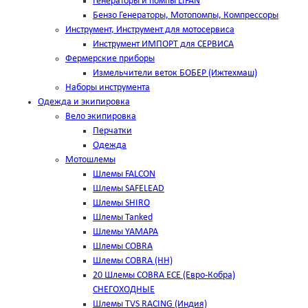
Генераторы и помпы LIFAN
Бензо Генераторы, Мотопомпы, Компрессоры
Инструмент, Инструмент для мотосервиса
Инструмент ИМПОРТ для СЕРВИСА
Фермерские приборы
Измельчители веток БОБЕР (Ижтехмаш)
Наборы инструмента
Одежда и экипировка
Вело экипировка
Перчатки
Одежда
Мотошлемы
Шлемы FALCON
Шлемы SAFELEAD
Шлемы SHIRO
Шлемы Tanked
Шлемы YAMAPA
Шлемы COBRA
Шлемы COBRA (HH)
20 Шлемы COBRA ECE (Евро-Кобра)
СНЕГОХОДНЫЕ
Шлемы TVS RACING (Индия)