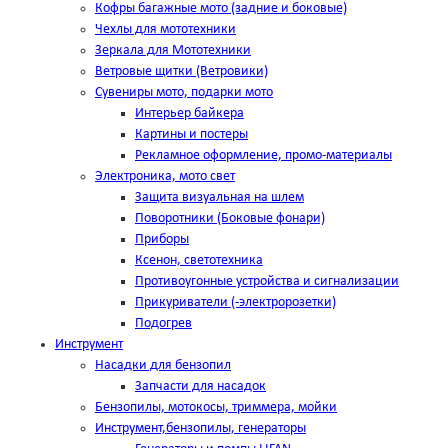
Кофры багажные мото (задние и боковые)
Чехлы для мототехники
Зеркала для Мототехники
Ветровые щитки (Ветровики)
Сувениры мото, подарки мото
Интерьер байкера
Картины и постеры
Рекламное оформление, промо-материалы
Электроника, мото свет
Защита визуальная на шлем
Поворотники (Боковые фонари)
Приборы
Ксенон, светотехника
Противоугонные устройства и сигнализации
Прикуриватели (-электророзетки)
Подогрев
Инструмент
Насадки для бензопил
Запчасти для насадок
Бензопилы, мотокосы, триммера, мойки
Инструмент,бензопилы, генераторы