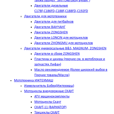
также раздел "ЗИП снегоход Буран")
Двигатели дизельные
C178F,С186FD,C188F,C188FD,C192FD
Двигатели для мототехники
Двигатели для питбайков
Двигатели ВАНЧАНГ
Двигатели ZONGSHEN
Двигатели LONCIN для мотоциклов
Двигатели ZHONGMU для мотоциклов
Двигатели универсальные B&S, MAGNUM, ZONGSHEN
Двигатели в сборе ZONGSHEN
Пластины и шкивы (прочие см. в мотоблоках и
запчастях Лифан)
Масло рекомендуемое (более широкий выбор в
Прочие товары/Масла)
Мототехника ИЖТЕХМАШ
Измельчитель Бобер(Ижтехмаш)
Мотоциклы внедорожные СКАУТ
ATV машинокомплекты
Мотоциклы Скаут
СКАУТ-11 (ВАРИАТОР)
Трициклы СКАУТ