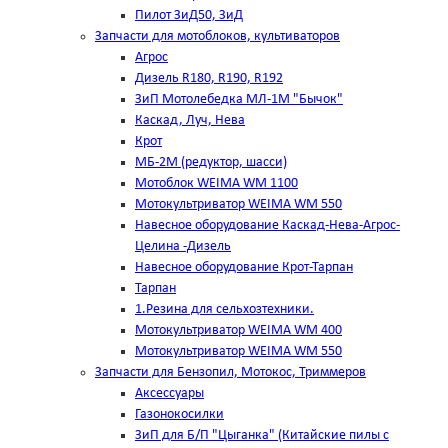
Пилот ЗиД50, ЗиД
Запчасти для мотоблоков, культиваторов
Агрос
Дизель R180, R190, R192
ЗиП Мотолебедка МЛ-1М "Бычок"
Каскад, Луч, Нева
Крот
МБ-2М (редуктор, шасси)
Мотоблок WEIMA WM 1100
Мотокультриватор WEIMA WM 550
Навесное оборудование Каскад-Нева-Агрос-
Целина -Дизель
Навесное оборудование Крот-Тарпан
Тарпан
1.Резина для сельхозтехники.
Мотокультриватор WEIMA WM 400
Мотокультриватор WEIMA WM 550
Запчасти для Бензопил, Мотокос, Триммеров
Аксессуары
Газонокосилки
ЗиП для Б/П "Цыганка" (Китайские пилы с