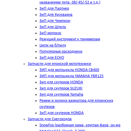
названиями типа -38/-45/-52 и т.д.)
ЗиП для Партнер
ЗиП для Хускварна
ЗиП для Чемпион
ЗиП для Штиль
ЗиП мотокос
Режущий инструмент к триммерам
Цепи на б/пилу
Популярные расходники
ЗиП для ЕСНО
Запчасти для японской мототехники
ЗИП для мотоцикла HONDA CB400
ЗИП для мотоцикла YAMAHA YBR125
Зип для скутеров HONDA
Зип для скутеров SUZUKI
Зип для скутеров Yamaha
Ремни и ролики вариатора для япоинских
скутеров
ЗиП для скутеров HONDA
Запчасти для Снегоходов
SnowFox (разборная рама, круглая фара, он же