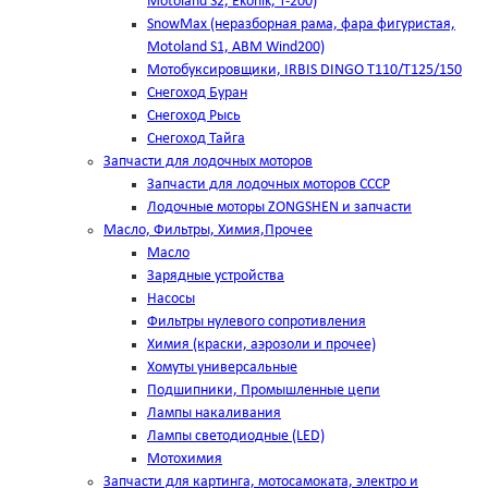
Motoland S2, Ekonik, T-200)
SnowMax (неразборная рама, фара фигуристая,
Motoland S1, ABM Wind200)
Мотобуксировщики, IRBIS DINGO Т110/Т125/150
Снегоход Буран
Снегоход Рысь
Снегоход Тайга
Запчасти для лодочных моторов
Запчасти для лодочных моторов СССР
Лодочные моторы ZONGSHEN и запчасти
Масло, Фильтры, Химия,Прочее
Масло
Зарядные устройства
Насосы
Фильтры нулевого сопротивления
Химия (краски, аэрозоли и прочее)
Хомуты универсальные
Подшипники, Промышленные цепи
Лампы накаливания
Лампы светодиодные (LED)
Мотохимия
Запчасти для картинга, мотосамоката, электро и