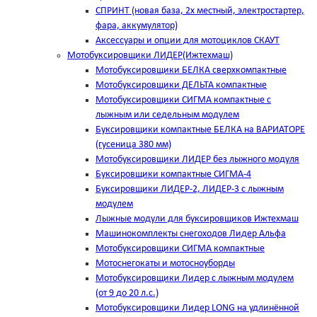
СПРИНТ (новая база, 2х местный, электростартер,
фара, аккумулятор)
Аксессуары и опции для мотоциклов СКАУТ
Мотобуксировщики ЛИДЕР(Ижтехмаш)
Мотобуксировщики БЕЛКА сверхкомпактные
Мотобуксировщики ДЕЛЬТА компактные
Мотобуксировщики СИГМА компактные с
лыжным или седельным модулем
Буксировщики компактные БЕЛКА на ВАРИАТОРЕ
(гусеница 380 мм)
Мотобуксировщики ЛИДЕР без лыжного модуля
Буксировщики компактные СИГМА-4
Буксировщики ЛИДЕР-2, ЛИДЕР-3 c лыжным
модулем
Лыжные модули для буксировщиков Ижтехмаш
Машинокомплекты снегоходов Лидер Альфа
Мотобуксировщики СИГМА компактные
Мотоснегокаты и мотосноуборды
Мотобуксировщики Лидер с лыжным модулем
(от 9 до 20 л.с.)
Мотобуксировщики Лидер LONG на удлинённой