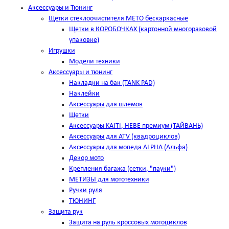
Аксессуары и Тюнинг
Щетки стеклоочистителя METO бескаркасные
Щетки в КОРОБОЧКАХ (картонной многоразовой
упаковке)
Игрушки
Модели техники
Аксессуары и тюнинг
Накладки на бак (TANK PAD)
Наклейки
Аксессуары для шлемов
Щетки
Аксессуары KAITI, HEBE премиум (ТАЙВАНЬ)
Аксессуары для ATV (квадроциклов)
Аксессуары для мопеда ALPHA (Альфа)
Декор мото
Крепления багажа (сетки, "пауки")
МЕТИЗЫ для мототехники
Ручки руля
ТЮНИНГ
Защита рук
Защита на руль кроссовых мотоциклов