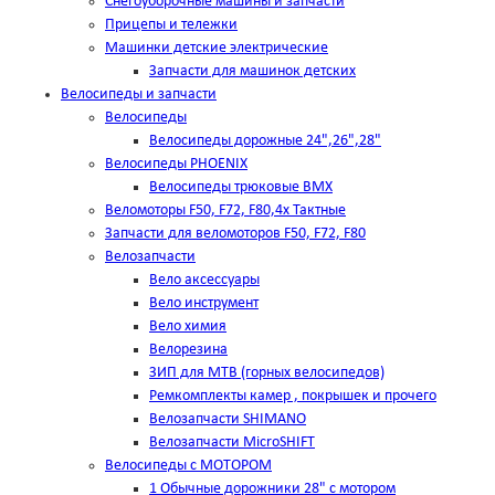
Снегоуборочные машины и запчасти
Прицепы и тележки
Машинки детские электрические
Запчасти для машинок детских
Велосипеды и запчасти
Велосипеды
Велосипеды дорожные 24",26",28"
Велосипеды PHOENIX
Велосипеды трюковые BMX
Веломоторы F50, F72, F80,4х Тактные
Запчасти для веломоторов F50, F72, F80
Велозапчасти
Вело аксессуары
Вело инструмент
Вело химия
Велорезина
ЗИП для MTB (горных велосипедов)
Ремкомплекты камер , покрышек и прочего
Велозапчасти SHIMANO
Велозапчасти MicroSHIFT
Велосипеды с МОТОРОМ
1 Обычные дорожники 28" с мотором