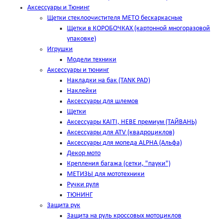
Аксессуары и Тюнинг
Щетки стеклоочистителя METO бескаркасные
Щетки в КОРОБОЧКАХ (картонной многоразовой
упаковке)
Игрушки
Модели техники
Аксессуары и тюнинг
Накладки на бак (TANK PAD)
Наклейки
Аксессуары для шлемов
Щетки
Аксессуары KAITI, HEBE премиум (ТАЙВАНЬ)
Аксессуары для ATV (квадроциклов)
Аксессуары для мопеда ALPHA (Альфа)
Декор мото
Крепления багажа (сетки, "пауки")
МЕТИЗЫ для мототехники
Ручки руля
ТЮНИНГ
Защита рук
Защита на руль кроссовых мотоциклов