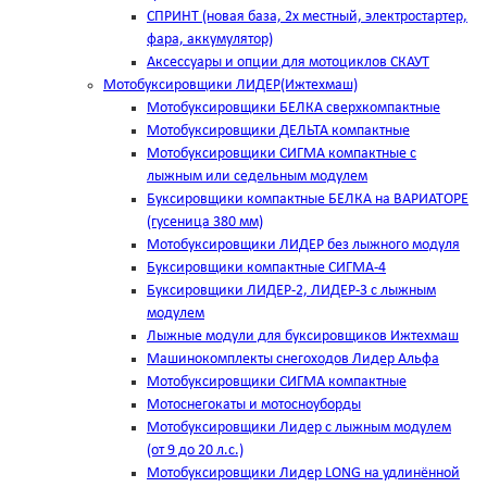
СПРИНТ (новая база, 2х местный, электростартер,
фара, аккумулятор)
Аксессуары и опции для мотоциклов СКАУТ
Мотобуксировщики ЛИДЕР(Ижтехмаш)
Мотобуксировщики БЕЛКА сверхкомпактные
Мотобуксировщики ДЕЛЬТА компактные
Мотобуксировщики СИГМА компактные с
лыжным или седельным модулем
Буксировщики компактные БЕЛКА на ВАРИАТОРЕ
(гусеница 380 мм)
Мотобуксировщики ЛИДЕР без лыжного модуля
Буксировщики компактные СИГМА-4
Буксировщики ЛИДЕР-2, ЛИДЕР-3 c лыжным
модулем
Лыжные модули для буксировщиков Ижтехмаш
Машинокомплекты снегоходов Лидер Альфа
Мотобуксировщики СИГМА компактные
Мотоснегокаты и мотосноуборды
Мотобуксировщики Лидер с лыжным модулем
(от 9 до 20 л.с.)
Мотобуксировщики Лидер LONG на удлинённой