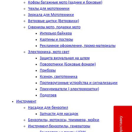
Кофры багажные мото (задние и боковые)
Чехлы для мототехники
Зеркала для Мототехники
Ветровые щитки (Ветровики)
Сувениры мото, подарки мото
Интерьер байкера
Картины и постеры
Рекламное оформление, промо-материалы
Электроника, мото свет
Защита визуальная на шлем
Поворотники (Боковые фонари)
Приборы
Ксенон, светотехника
Противоугонные устройства и сигнализации
Прикуриватели (-электророзетки)
Подогрев
Инструмент
Насадки для бензопил
Запчасти для насадок
Бензопилы, мотокосы, триммера, мойки
Инструмент,бензопилы, генераторы