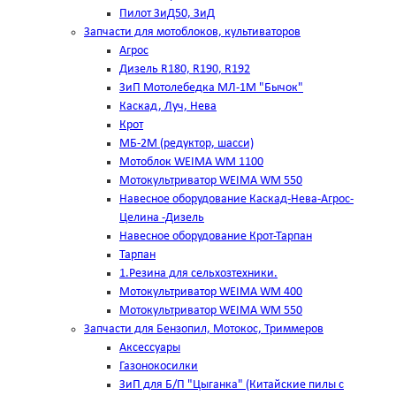
Пилот ЗиД50, ЗиД
Запчасти для мотоблоков, культиваторов
Агрос
Дизель R180, R190, R192
ЗиП Мотолебедка МЛ-1М "Бычок"
Каскад, Луч, Нева
Крот
МБ-2М (редуктор, шасси)
Мотоблок WEIMA WM 1100
Мотокультриватор WEIMA WM 550
Навесное оборудование Каскад-Нева-Агрос-
Целина -Дизель
Навесное оборудование Крот-Тарпан
Тарпан
1.Резина для сельхозтехники.
Мотокультриватор WEIMA WM 400
Мотокультриватор WEIMA WM 550
Запчасти для Бензопил, Мотокос, Триммеров
Аксессуары
Газонокосилки
ЗиП для Б/П "Цыганка" (Китайские пилы с