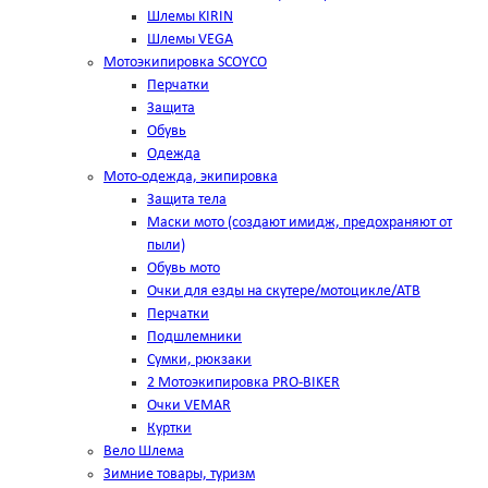
Шлемы KIRIN
Шлемы VEGA
Мотоэкипировка SCOYCO
Перчатки
Защита
Обувь
Одежда
Мото-одежда, экипировка
Защита тела
Маски мото (создают имидж, предохраняют от
пыли)
Обувь мото
Очки для езды на скутере/мотоцикле/АТВ
Перчатки
Подшлемники
Сумки, рюкзаки
2 Мотоэкипировка PRO-BIKER
Очки VEMAR
Куртки
Вело Шлема
Зимние товары, туризм