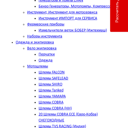
Рассчитать доставку
Генераторы и помпы LIFAN
Бензо Генераторы, Мотопомпы, Компрессоры
Инструмент, Инструмент для мотосервиса
Инструмент ИМПОРТ для СЕРВИСА
Фермерские приборы
Измельчители веток БОБЕР (Ижтехмаш)
Наборы инструмента
Одежда и экипировка
Вело экипировка
Перчатки
Одежда
Мотошлемы
Шлемы FALCON
Шлемы SAFELEAD
Шлемы SHIRO
Шлемы Tanked
Шлемы YAMAPA
Шлемы COBRA
Шлемы COBRA (HH)
20 Шлемы COBRA ECE (Евро-Кобра)
СНЕГОХОДНЫЕ
Шлемы TVS RACING (Индия)