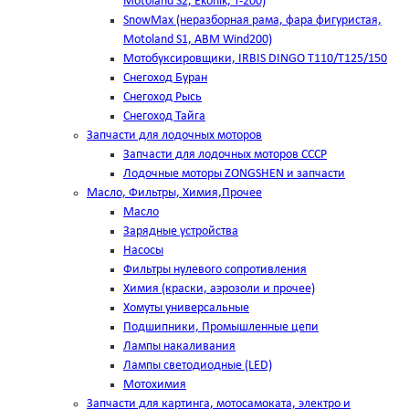
Motoland S2, Ekonik, T-200)
SnowMax (неразборная рама, фара фигуристая,
Motoland S1, ABM Wind200)
Мотобуксировщики, IRBIS DINGO Т110/Т125/150
Снегоход Буран
Снегоход Рысь
Снегоход Тайга
Запчасти для лодочных моторов
Запчасти для лодочных моторов СССР
Лодочные моторы ZONGSHEN и запчасти
Масло, Фильтры, Химия,Прочее
Масло
Зарядные устройства
Насосы
Фильтры нулевого сопротивления
Химия (краски, аэрозоли и прочее)
Хомуты универсальные
Подшипники, Промышленные цепи
Лампы накаливания
Лампы светодиодные (LED)
Мотохимия
Запчасти для картинга, мотосамоката, электро и