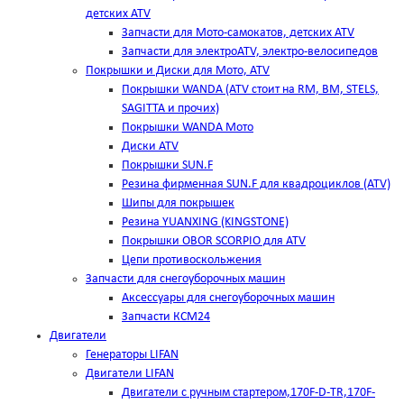
детских ATV
Запчасти для Мото-самокатов, детских ATV
Запчасти для электроATV, электро-велосипедов
Покрышки и Диски для Мото, ATV
Покрышки WANDA (АТV стоит на RM, BM, STELS,
SAGITTA и прочих)
Покрышки WANDA Мото
Диски ATV
Покрышки SUN.F
Резина фирменная SUN.F для квадроциклов (АТV)
Шипы для покрышек
Резина YUANXING (KINGSTONE)
Покрышки OBOR SCORPIO для ATV
Цепи противоскольжения
Запчасти для снегоуборочных машин
Аксессуары для снегоуборочных машин
Запчасти КСМ24
Двигатели
Генераторы LIFAN
Двигатели LIFAN
Двигатели с ручным стартером,170F-D-TR,170F-