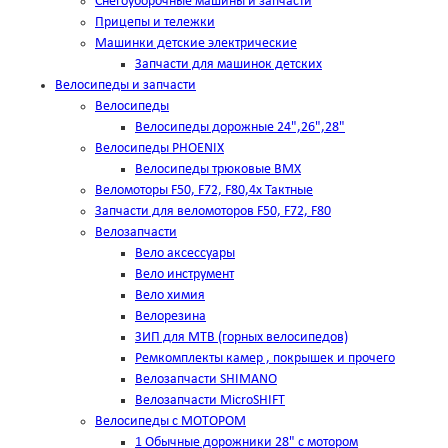
Снегоуборочные машины и запчасти
Прицепы и тележки
Машинки детские электрические
Запчасти для машинок детских
Велосипеды и запчасти
Велосипеды
Велосипеды дорожные 24",26",28"
Велосипеды PHOENIX
Велосипеды трюковые BMX
Веломоторы F50, F72, F80,4х Тактные
Запчасти для веломоторов F50, F72, F80
Велозапчасти
Вело аксессуары
Вело инструмент
Вело химия
Велорезина
ЗИП для MTB (горных велосипедов)
Ремкомплекты камер , покрышек и прочего
Велозапчасти SHIMANO
Велозапчасти MicroSHIFT
Велосипеды с МОТОРОМ
1 Обычные дорожники 28" с мотором