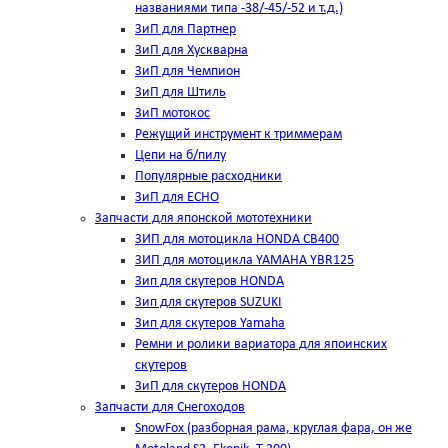
названиями типа -38/-45/-52 и т.д.)
ЗиП для Партнер
ЗиП для Хускварна
ЗиП для Чемпион
ЗиП для Штиль
ЗиП мотокос
Режущий инструмент к триммерам
Цепи на б/пилу
Популярные расходники
ЗиП для ЕСНО
Запчасти для японской мототехники
ЗИП для мотоцикла HONDA CB400
ЗИП для мотоцикла YAMAHA YBR125
Зип для скутеров HONDA
Зип для скутеров SUZUKI
Зип для скутеров Yamaha
Ремни и ролики вариатора для япоинских
скутеров
ЗиП для скутеров HONDA
Запчасти для Снегоходов
SnowFox (разборная рама, круглая фара, он же