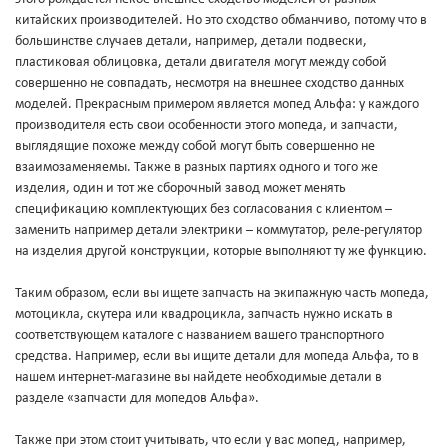
китайских производителей. Но это сходство обманчиво, потому что в
большинстве случаев детали, например, детали подвески,
пластиковая облицовка, детали двигателя могут между собой
совершенно не совпадать, несмотря на внешнее сходство данных
моделей. Прекрасным примером является мопед Альфа: у каждого
производителя есть свои особенности этого мопеда, и запчасти,
выглядящие похоже между собой могут быть совершенно не
взаимозаменяемы. Также в разных партиях одного и того же
изделия, один и тот же сборочный завод может менять
спецификацию комплектующих без согласования с клиентом –
заменить например детали электрики – коммутатор, реле-регулятор
на изделия другой конструкции, которые выполняют ту же функцию.
Таким образом, если вы ищете запчасть на экипажную часть мопеда,
мотоцикла, скутера или квадроцикла, запчасть нужно искать в
соответствующем каталоге с названием вашего транспортного
средства. Например, если вы ищите детали для мопеда Альфа, то в
нашем интернет-магазине вы найдете необходимые детали в
разделе «запчасти для мопедов Альфа».
Также при этом стоит учитывать, что если у вас мопед, например,