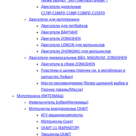
также раздел "ЗИП снегоход Буран")
Двигатели дизельные
C178F,С186FD,C188F,C188FD,C192FD
Двигатели для мототехники
Двигатели для питбайков
Двигатели ВАНЧАНГ
Двигатели ZONGSHEN
Двигатели LONCIN для мотоциклов
Двигатели ZHONGMU для мотоциклов
Двигатели универсальные B&S, MAGNUM, ZONGSHEN
Двигатели в сборе ZONGSHEN
Пластины и шкивы (прочие см. в мотоблоках и
запчастях Лифан)
Масло рекомендуемое (более широкий выбор в
Прочие товары/Масла)
Мототехника ИЖТЕХМАШ
Измельчитель Бобер(Ижтехмаш)
Мотоциклы внедорожные СКАУТ
ATV машинокомплекты
Мотоциклы Скаут
СКАУТ-11 (ВАРИАТОР)
Трициклы СКАУТ