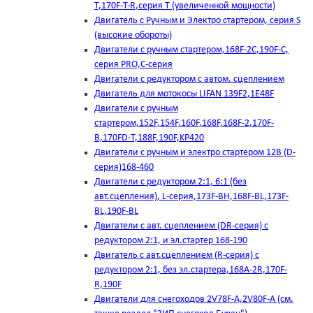
T,170F-T-R,серия Т (увеличенной мощности)
Двигатель с Ручным и Электро стартером, серия S
(высокие обороты)
Двигатели с ручным стартером,168F-2C,190F-C,
серия PRO,C-серия
Двигатели с редуктором с автом. сцеплением
Двигатель для мотокосы LIFAN 139F2,1E48F
Двигатели с ручным
стартером,152F,154F,160F,168F,168F-2,170F-
B,170FD-T,188F,190F,KP420
Двигатели с ручным и электро стартером 12В (D-
серия)168-460
Двигатели с редуктором 2:1, 6:1 (без
авт.сцепления), L-серия,173F-BH,168F-BL,173F-
BL,190F-BL
Двигатели с авт. сцеплением (DR-серия) с
редуктором 2:1, и эл.стартер 168-190
Двигатель с авт.сцеплением (R-серия) с
редуктором 2:1, без эл.стартера,168А-2R,170F-
R,190F
Двигатели для снегоходов 2V78F-A,2V80F-A (см.