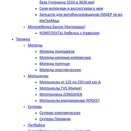
базе (гусеницы 3333 и 3636 мм)
Сани-волокуши и акссессуары к ним
Запчасти для мотобуксировщиков ЛИДЕР пр-во
ИжТехМаш
Мотолебедка Бычок (Ижтехмаш)
КОМПЛЕКТЫ Лебедка + Навесное
Техника
Мопеды
Мопеды подешевле
Мопеды крупные интересные
Мопеды получше
Мопеды электрические
Мотоциклы
Мотоциклы от 125 до 250 см3 кат А
Мотоциклы TVS (Индия)
Мототехника ZONGSHEN
Мотоциклы внедорожные (КРОСС)
Скутеры
Скутеры электрические
Скутеры Премиум
Питбайки