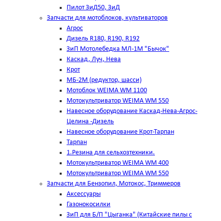
Пилот ЗиД50, ЗиД
Запчасти для мотоблоков, культиваторов
Агрос
Дизель R180, R190, R192
ЗиП Мотолебедка МЛ-1М "Бычок"
Каскад, Луч, Нева
Крот
МБ-2М (редуктор, шасси)
Мотоблок WEIMA WM 1100
Мотокультриватор WEIMA WM 550
Навесное оборудование Каскад-Нева-Агрос-
Целина -Дизель
Навесное оборудование Крот-Тарпан
Тарпан
1.Резина для сельхозтехники.
Мотокультриватор WEIMA WM 400
Мотокультриватор WEIMA WM 550
Запчасти для Бензопил, Мотокос, Триммеров
Аксессуары
Газонокосилки
ЗиП для Б/П "Цыганка" (Китайские пилы с