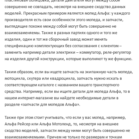
пластиковая облицовка, детали двигателя могут между собой
совершенно не совпадать, несмотря на внешнее сходство данных
моделей. Прекрасным примером является мопед Альфа: у каждого
производителя есть свои особенности этого мопеда, и запчасти,
выглядящие похоже между собой могут быть совершенно не
взаимозаменяемы. Также в разных партиях одного и того же
изделия, один и тот же сборочный завод может менять
спецификацию комплектующих без согласования с клиентом –
заменить например детали электрики – коммутатор, реле-регулятор
на изделия другой конструкции, которые выполняют ту же функцию.
Таким образом, если вы ищете запчасть на экипажную часть мопеда,
мотоцикла, скутера или квадроцикла, запчасть нужно искать в
соответствующем каталоге с названием вашего транспортного
средства. Например, если вы ищите детали для мопеда Альфа, то в
нашем интернет-магазине вы найдете необходимые детали в
разделе «запчасти для мопедов Альфа».
Также при этом стоит учитывать, что если у вас мопед, например,
Альфа Рейсер или Альфа Мотоленд, то, несмотря на внешнее
сходство моделей, запчасти между ними могут быть совершенно не
взаимозаменяемыми. Причем не только по размерам и точкам