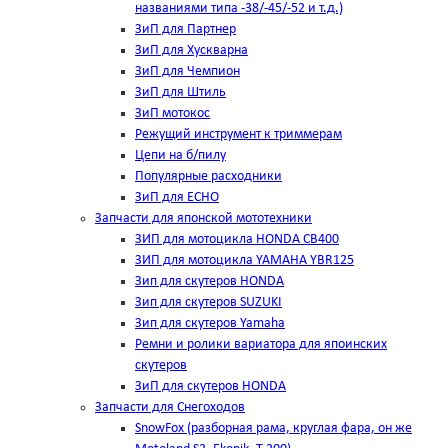
названиями типа -38/-45/-52 и т.д.)
ЗиП для Партнер
ЗиП для Хускварна
ЗиП для Чемпион
ЗиП для Штиль
ЗиП мотокос
Режущий инструмент к триммерам
Цепи на б/пилу
Популярные расходники
ЗиП для ЕСНО
Запчасти для японской мототехники
ЗИП для мотоцикла HONDA CB400
ЗИП для мотоцикла YAMAHA YBR125
Зип для скутеров HONDA
Зип для скутеров SUZUKI
Зип для скутеров Yamaha
Ремни и ролики вариатора для япоинских
скутеров
ЗиП для скутеров HONDA
Запчасти для Снегоходов
SnowFox (разборная рама, круглая фара, он же