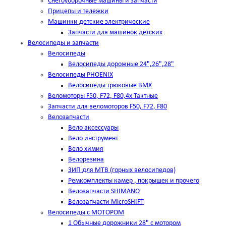
Снегоуборочные машины и запчасти
Прицепы и тележки
Машинки детские электрические
Запчасти для машинок детских
Велосипеды и запчасти
Велосипеды
Велосипеды дорожные 24",26",28"
Велосипеды PHOENIX
Велосипеды трюковые BMX
Веломоторы F50, F72, F80,4х Тактные
Запчасти для веломоторов F50, F72, F80
Велозапчасти
Вело аксессуары
Вело инструмент
Вело химия
Велорезина
ЗИП для MTB (горных велосипедов)
Ремкомплекты камер , покрышек и прочего
Велозапчасти SHIMANO
Велозапчасти MicroSHIFT
Велосипеды с МОТОРОМ
1 Обычные дорожники 28" с мотором