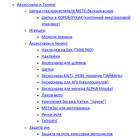
Аксессуары и Тюнинг
Щетки стеклоочистителя METO бескаркасные
Щетки в КОРОБОЧКАХ (картонной многоразовой
упаковке)
Игрушки
Модели техники
Аксессуары и тюнинг
Накладки на бак (TANK PAD)
Наклейки
Аксессуары для шлемов
Щетки
Аксессуары KAITI, HEBE премиум (ТАЙВАНЬ)
Аксессуары для ATV (квадроциклов)
Аксессуары для мопеда ALPHA (Альфа)
Декор мото
Крепления багажа (сетки, "пауки")
МЕТИЗЫ для мототехники
Ручки руля
ТЮНИНГ
Защита рук
Защита на руль кроссовых мотоциклов