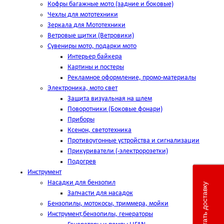
Кофры багажные мото (задние и боковые)
Чехлы для мототехники
Зеркала для Мототехники
Ветровые щитки (Ветровики)
Сувениры мото, подарки мото
Интерьер байкера
Картины и постеры
Рекламное оформление, промо-материалы
Электроника, мото свет
Защита визуальная на шлем
Поворотники (Боковые фонари)
Приборы
Ксенон, светотехника
Противоугонные устройства и сигнализации
Прикуриватели (-электророзетки)
Подогрев
Инструмент
Насадки для бензопил
Рассчитать доставку
Запчасти для насадок
Бензопилы, мотокосы, триммера, мойки
Инструмент,бензопилы, генераторы