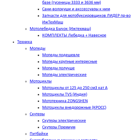
базе (гусеницы 3333 и 3636 мм)
Сани-волокуши и акссессуары к ним
Запчасти для мотобуксировщиков ЛИДЕР пр-во
ИжТехМаш
Мотолебедка Бычок (Ижтехмаш)
КОМПЛЕКТЫ Лебедка + Навесное
Техника
Мопеды
Мопеды подешевле
Мопеды крупные интересные
Мопеды получше
Мопеды электрические
Мотоциклы
Мотоциклы от 125 до 250 см3 кат А
Мотоциклы TVS (Индия)
Мототехника ZONGSHEN
Мотоциклы внедорожные (КРОСС)
Скутеры
Скутеры электрические
Скутеры Премиум
Питбайки