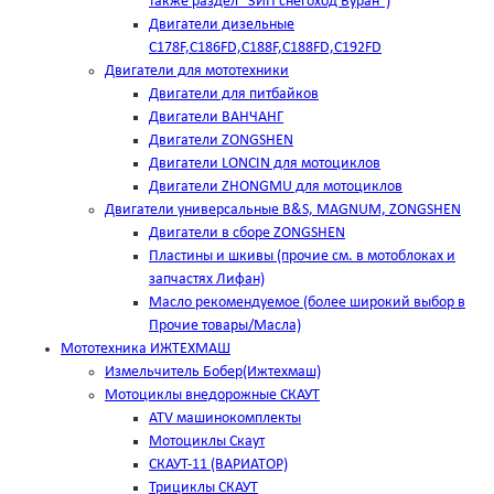
также раздел "ЗИП снегоход Буран")
Двигатели дизельные
C178F,С186FD,C188F,C188FD,C192FD
Двигатели для мототехники
Двигатели для питбайков
Двигатели ВАНЧАНГ
Двигатели ZONGSHEN
Двигатели LONCIN для мотоциклов
Двигатели ZHONGMU для мотоциклов
Двигатели универсальные B&S, MAGNUM, ZONGSHEN
Двигатели в сборе ZONGSHEN
Пластины и шкивы (прочие см. в мотоблоках и
запчастях Лифан)
Масло рекомендуемое (более широкий выбор в
Прочие товары/Масла)
Мототехника ИЖТЕХМАШ
Измельчитель Бобер(Ижтехмаш)
Мотоциклы внедорожные СКАУТ
ATV машинокомплекты
Мотоциклы Скаут
СКАУТ-11 (ВАРИАТОР)
Трициклы СКАУТ