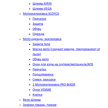
Шлемы KIRIN
Шлемы VEGA
Мотоэкипировка SCOYCO
Перчатки
Защита
Обувь
Одежда
Мото-одежда, экипировка
Защита тела
Маски мото (создают имидж, предохраняют от
пыли)
Обувь мото
Очки для езды на скутере/мотоцикле/АТВ
Перчатки
Подшлемники
Сумки, рюкзаки
2 Мотоэкипировка PRO-BIKER
Очки VEMAR
Куртки
Вело Шлема
Зимние товары, туризм