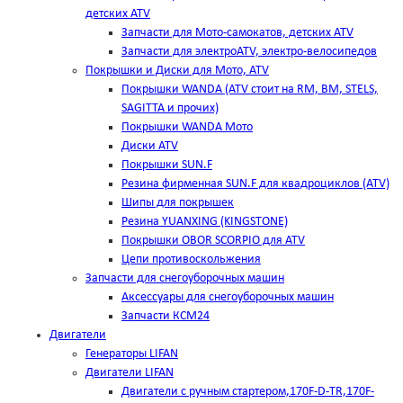
детских ATV
Запчасти для Мото-самокатов, детских ATV
Запчасти для электроATV, электро-велосипедов
Покрышки и Диски для Мото, ATV
Покрышки WANDA (АТV стоит на RM, BM, STELS,
SAGITTA и прочих)
Покрышки WANDA Мото
Диски ATV
Покрышки SUN.F
Резина фирменная SUN.F для квадроциклов (АТV)
Шипы для покрышек
Резина YUANXING (KINGSTONE)
Покрышки OBOR SCORPIO для ATV
Цепи противоскольжения
Запчасти для снегоуборочных машин
Аксессуары для снегоуборочных машин
Запчасти КСМ24
Двигатели
Генераторы LIFAN
Двигатели LIFAN
Двигатели с ручным стартером,170F-D-TR,170F-