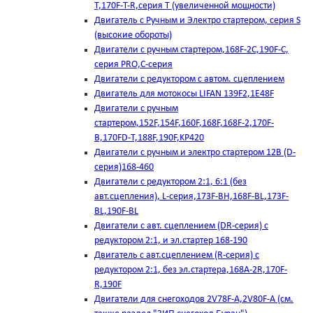
T,170F-T-R,серия Т (увеличенной мощности)
Двигатель с Ручным и Электро стартером, серия S
(высокие обороты)
Двигатели с ручным стартером,168F-2C,190F-C,
серия PRO,C-серия
Двигатели с редуктором с автом. сцеплением
Двигатель для мотокосы LIFAN 139F2,1E48F
Двигатели с ручным
стартером,152F,154F,160F,168F,168F-2,170F-
B,170FD-T,188F,190F,KP420
Двигатели с ручным и электро стартером 12В (D-
серия)168-460
Двигатели с редуктором 2:1, 6:1 (без
авт.сцепления), L-серия,173F-BH,168F-BL,173F-
BL,190F-BL
Двигатели с авт. сцеплением (DR-серия) с
редуктором 2:1, и эл.стартер 168-190
Двигатель с авт.сцеплением (R-серия) с
редуктором 2:1, без эл.стартера,168А-2R,170F-
R,190F
Двигатели для снегоходов 2V78F-A,2V80F-A (см.