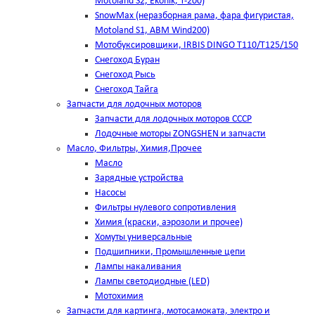
Motoland S2, Ekonik, T-200)
SnowMax (неразборная рама, фара фигуристая,
Motoland S1, ABM Wind200)
Мотобуксировщики, IRBIS DINGO Т110/Т125/150
Снегоход Буран
Снегоход Рысь
Снегоход Тайга
Запчасти для лодочных моторов
Запчасти для лодочных моторов СССР
Лодочные моторы ZONGSHEN и запчасти
Масло, Фильтры, Химия,Прочее
Масло
Зарядные устройства
Насосы
Фильтры нулевого сопротивления
Химия (краски, аэрозоли и прочее)
Хомуты универсальные
Подшипники, Промышленные цепи
Лампы накаливания
Лампы светодиодные (LED)
Мотохимия
Запчасти для картинга, мотосамоката, электро и