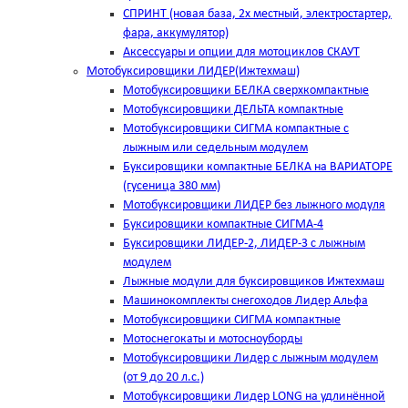
СПРИНТ (новая база, 2х местный, электростартер,
фара, аккумулятор)
Аксессуары и опции для мотоциклов СКАУТ
Мотобуксировщики ЛИДЕР(Ижтехмаш)
Мотобуксировщики БЕЛКА сверхкомпактные
Мотобуксировщики ДЕЛЬТА компактные
Мотобуксировщики СИГМА компактные с
лыжным или седельным модулем
Буксировщики компактные БЕЛКА на ВАРИАТОРЕ
(гусеница 380 мм)
Мотобуксировщики ЛИДЕР без лыжного модуля
Буксировщики компактные СИГМА-4
Буксировщики ЛИДЕР-2, ЛИДЕР-3 c лыжным
модулем
Лыжные модули для буксировщиков Ижтехмаш
Машинокомплекты снегоходов Лидер Альфа
Мотобуксировщики СИГМА компактные
Мотоснегокаты и мотосноуборды
Мотобуксировщики Лидер с лыжным модулем
(от 9 до 20 л.с.)
Мотобуксировщики Лидер LONG на удлинённой