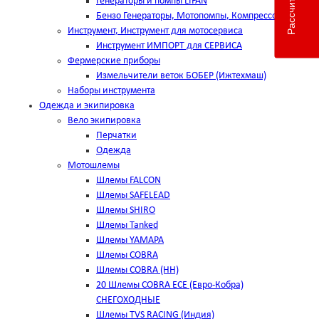
Генераторы и помпы LIFAN
Бензо Генераторы, Мотопомпы, Компрессоры
Инструмент, Инструмент для мотосервиса
Инструмент ИМПОРТ для СЕРВИСА
Фермерские приборы
Измельчители веток БОБЕР (Ижтехмаш)
Наборы инструмента
Одежда и экипировка
Вело экипировка
Перчатки
Одежда
Мотошлемы
Шлемы FALCON
Шлемы SAFELEAD
Шлемы SHIRO
Шлемы Tanked
Шлемы YAMAPA
Шлемы COBRA
Шлемы COBRA (HH)
20 Шлемы COBRA ECE (Евро-Кобра)
СНЕГОХОДНЫЕ
Шлемы TVS RACING (Индия)