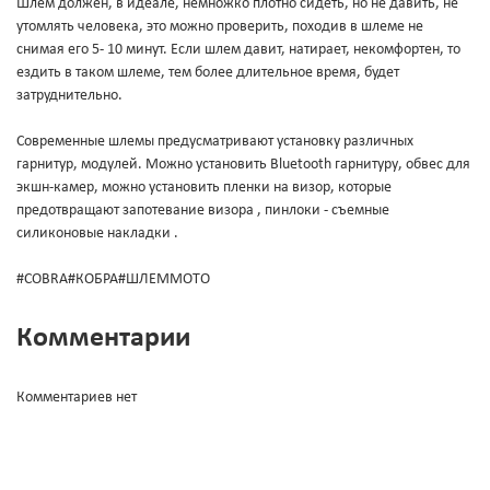
Шлем должен, в идеале, немножко плотно сидеть, но не давить, не
утомлять человека, это можно проверить, походив в шлеме не
снимая его 5- 10 минут. Если шлем давит, натирает, некомфортен, то
ездить в таком шлеме, тем более длительное время, будет
затруднительно.
Современные шлемы предусматривают установку различных
гарнитур, модулей. Можно установить Bluetooth гарнитуру, обвес для
экшн-камер, можно установить пленки на визор, которые
предотвращают запотевание визора , пинлоки - съемные
силиконовые накладки .
#COBRA#КОБРА#ШЛЕММОТО
Комментарии
Комментариев нет