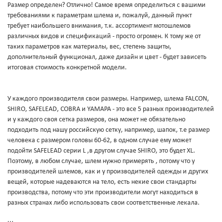
Размер определен? Отлично! Самое время определиться с вашими
требованиями к параметрам шлема и, пожалуй, данный пункт
требует наибольшего внимания, т.к. ассортимент мотошлемов
различных видов и спецификаций - просто огромен. К тому же от
таких параметров как материалы, вес, степень защиты,
дополнительный функционал, даже дизайн и цвет - будет зависеть
итоговая стоимость конкретной модели.
У каждого производителя свои размеры. Например, шлема FALCON,
SHIRO, SAFELEAD, COBRA и YAMAPA - это все 5 разных производителей
и у каждого своя сетка размеров, она может не обязательно
подходить под нашу российскую сетку, например, шапок, т.е размер
человека с размером головы 60-62, в одном случае ему может
подойти SAFELEAD серии L ,в другом случае SHIRO, это будет XL.
Поэтому, в любом случае, шлем нужно примерять , потому что у
производителей шлемов, как и у производителей одежды и других
вещей, которые надеваются на тело, есть некие свои стандарты
производства, потому что эти производители могут находиться в
разных странах либо использовать свои соответственные лекала.