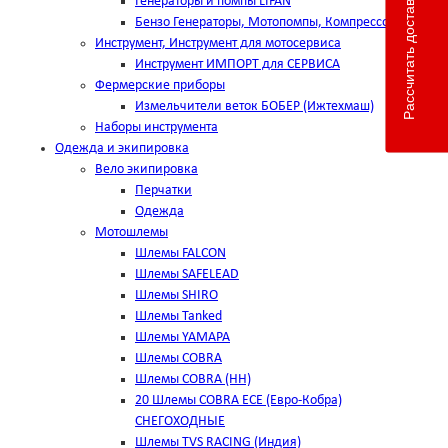
Рассчитать доставку
Генераторы и помпы LIFAN
Бензо Генераторы, Мотопомпы, Компрессоры
Инструмент, Инструмент для мотосервиса
Инструмент ИМПОРТ для СЕРВИСА
Фермерские приборы
Измельчители веток БОБЕР (Ижтехмаш)
Наборы инструмента
Одежда и экипировка
Вело экипировка
Перчатки
Одежда
Мотошлемы
Шлемы FALCON
Шлемы SAFELEAD
Шлемы SHIRO
Шлемы Tanked
Шлемы YAMAPA
Шлемы COBRA
Шлемы COBRA (HH)
20 Шлемы COBRA ECE (Евро-Кобра)
СНЕГОХОДНЫЕ
Шлемы TVS RACING (Индия)