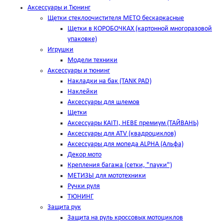
Аксессуары и Тюнинг
Щетки стеклоочистителя METO бескаркасные
Щетки в КОРОБОЧКАХ (картонной многоразовой
упаковке)
Игрушки
Модели техники
Аксессуары и тюнинг
Накладки на бак (TANK PAD)
Наклейки
Аксессуары для шлемов
Щетки
Аксессуары KAITI, HEBE премиум (ТАЙВАНЬ)
Аксессуары для ATV (квадроциклов)
Аксессуары для мопеда ALPHA (Альфа)
Декор мото
Крепления багажа (сетки, "пауки")
МЕТИЗЫ для мототехники
Ручки руля
ТЮНИНГ
Защита рук
Защита на руль кроссовых мотоциклов