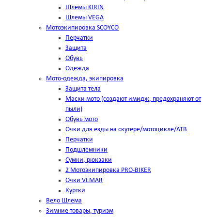
Шлемы KIRIN
Шлемы VEGA
Мотоэкипировка SCOYCO
Перчатки
Защита
Обувь
Одежда
Мото-одежда, экипировка
Защита тела
Маски мото (создают имидж, предохраняют от
пыли)
Обувь мото
Очки для езды на скутере/мотоцикле/АТВ
Перчатки
Подшлемники
Сумки, рюкзаки
2 Мотоэкипировка PRO-BIKER
Очки VEMAR
Куртки
Вело Шлема
Зимние товары, туризм