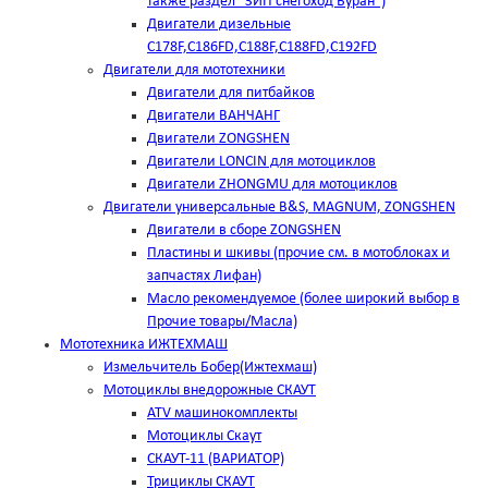
также раздел "ЗИП снегоход Буран")
Двигатели дизельные
C178F,С186FD,C188F,C188FD,C192FD
Двигатели для мототехники
Двигатели для питбайков
Двигатели ВАНЧАНГ
Двигатели ZONGSHEN
Двигатели LONCIN для мотоциклов
Двигатели ZHONGMU для мотоциклов
Двигатели универсальные B&S, MAGNUM, ZONGSHEN
Двигатели в сборе ZONGSHEN
Пластины и шкивы (прочие см. в мотоблоках и
запчастях Лифан)
Масло рекомендуемое (более широкий выбор в
Прочие товары/Масла)
Мототехника ИЖТЕХМАШ
Измельчитель Бобер(Ижтехмаш)
Мотоциклы внедорожные СКАУТ
ATV машинокомплекты
Мотоциклы Скаут
СКАУТ-11 (ВАРИАТОР)
Трициклы СКАУТ