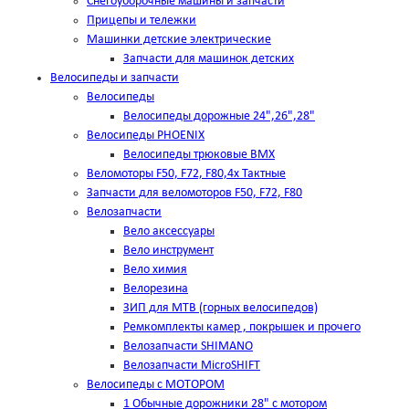
Снегоуборочные машины и запчасти
Прицепы и тележки
Машинки детские электрические
Запчасти для машинок детских
Велосипеды и запчасти
Велосипеды
Велосипеды дорожные 24",26",28"
Велосипеды PHOENIX
Велосипеды трюковые BMX
Веломоторы F50, F72, F80,4х Тактные
Запчасти для веломоторов F50, F72, F80
Велозапчасти
Вело аксессуары
Вело инструмент
Вело химия
Велорезина
ЗИП для MTB (горных велосипедов)
Ремкомплекты камер , покрышек и прочего
Велозапчасти SHIMANO
Велозапчасти MicroSHIFT
Велосипеды с МОТОРОМ
1 Обычные дорожники 28" с мотором