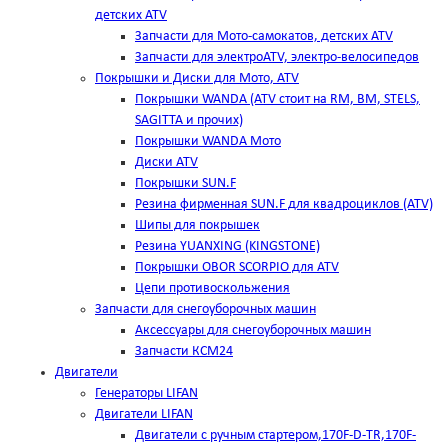
детских ATV
Запчасти для Мото-самокатов, детских ATV
Запчасти для электроATV, электро-велосипедов
Покрышки и Диски для Мото, ATV
Покрышки WANDA (АТV стоит на RM, BM, STELS,
SAGITTA и прочих)
Покрышки WANDA Мото
Диски ATV
Покрышки SUN.F
Резина фирменная SUN.F для квадроциклов (АТV)
Шипы для покрышек
Резина YUANXING (KINGSTONE)
Покрышки OBOR SCORPIO для ATV
Цепи противоскольжения
Запчасти для снегоуборочных машин
Аксессуары для снегоуборочных машин
Запчасти КСМ24
Двигатели
Генераторы LIFAN
Двигатели LIFAN
Двигатели с ручным стартером,170F-D-TR,170F-