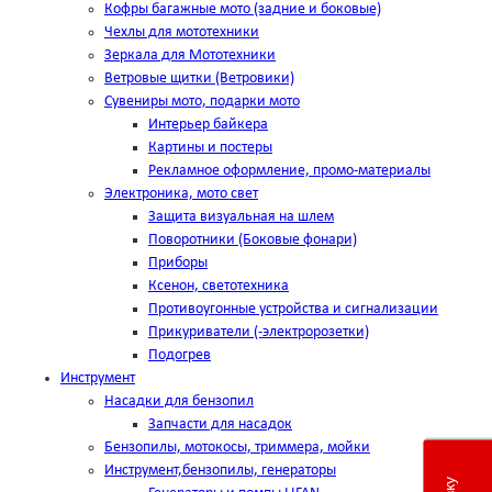
Кофры багажные мото (задние и боковые)
Чехлы для мототехники
Зеркала для Мототехники
Ветровые щитки (Ветровики)
Сувениры мото, подарки мото
Интерьер байкера
Картины и постеры
Рекламное оформление, промо-материалы
Электроника, мото свет
Защита визуальная на шлем
Поворотники (Боковые фонари)
Приборы
Ксенон, светотехника
Противоугонные устройства и сигнализации
Прикуриватели (-электророзетки)
Подогрев
Инструмент
Насадки для бензопил
Запчасти для насадок
Бензопилы, мотокосы, триммера, мойки
Инструмент,бензопилы, генераторы