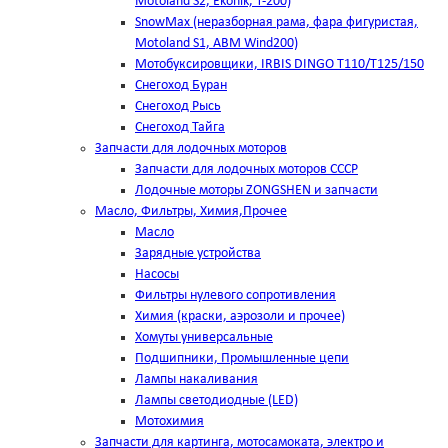
Motoland S2, Ekonik, T-200)
SnowMax (неразборная рама, фара фигуристая,
Motoland S1, ABM Wind200)
Мотобуксировщики, IRBIS DINGO Т110/Т125/150
Снегоход Буран
Снегоход Рысь
Снегоход Тайга
Запчасти для лодочных моторов
Запчасти для лодочных моторов СССР
Лодочные моторы ZONGSHEN и запчасти
Масло, Фильтры, Химия,Прочее
Масло
Зарядные устройства
Насосы
Фильтры нулевого сопротивления
Химия (краски, аэрозоли и прочее)
Хомуты универсальные
Подшипники, Промышленные цепи
Лампы накаливания
Лампы светодиодные (LED)
Мотохимия
Запчасти для картинга, мотосамоката, электро и