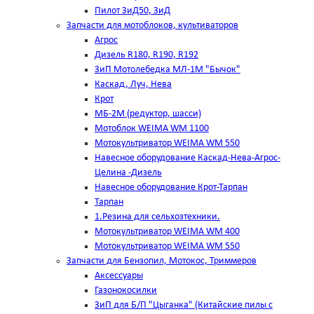
Пилот ЗиД50, ЗиД
Запчасти для мотоблоков, культиваторов
Агрос
Дизель R180, R190, R192
ЗиП Мотолебедка МЛ-1М "Бычок"
Каскад, Луч, Нева
Крот
МБ-2М (редуктор, шасси)
Мотоблок WEIMA WM 1100
Мотокультриватор WEIMA WM 550
Навесное оборудование Каскад-Нева-Агрос-
Целина -Дизель
Навесное оборудование Крот-Тарпан
Тарпан
1.Резина для сельхозтехники.
Мотокультриватор WEIMA WM 400
Мотокультриватор WEIMA WM 550
Запчасти для Бензопил, Мотокос, Триммеров
Аксессуары
Газонокосилки
ЗиП для Б/П "Цыганка" (Китайские пилы с