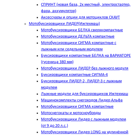
СПРИНТ (новая база, 2х местный, электростартер,
фара, аккумулятор)
Аксессуары и опции для мотоциклов СКАУТ
Мотобуксировщики ЛИДЕР(Ижтехмаш)
Мотобуксировщики БЕЛКА сверхкомпактные
Мотобуксировщики ДЕЛЬТА компактные
Мотобуксировщики СИГМА компактные с
лыжным или седельным модулем
Буксировщики компактные БЕЛКА на ВАРИАТОРЕ
(гусеница 380 мм)
Мотобуксировщики ЛИДЕР без лыжного модуля
Буксировщики компактные СИГМА-4
Буксировщики ЛИДЕР-2, ЛИДЕР-3 c лыжным
модулем
Лыжные модули для буксировщиков Ижтехмаш
Машинокомплекты снегоходов Лидер Альфа
Мотобуксировщики СИГМА компактные
Мотоснегокаты и мотосноуборды
Мотобуксировщики Лидер с лыжным модулем
(от 9 до 20 л.с.)
Мотобуксировщики Лидер LONG на удлинённой