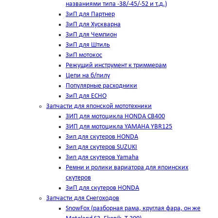
названиями типа -38/-45/-52 и т.д.)
ЗиП для Партнер
ЗиП для Хускварна
ЗиП для Чемпион
ЗиП для Штиль
ЗиП мотокос
Режущий инструмент к триммерам
Цепи на б/пилу
Популярные расходники
ЗиП для ЕСНО
Запчасти для японской мототехники
ЗИП для мотоцикла HONDA CB400
ЗИП для мотоцикла YAMAHA YBR125
Зип для скутеров HONDA
Зип для скутеров SUZUKI
Зип для скутеров Yamaha
Ремни и ролики вариатора для япоинских
скутеров
ЗиП для скутеров HONDA
Запчасти для Снегоходов
SnowFox (разборная рама, круглая фара, он же