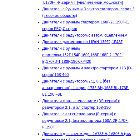
T,170F-T-R,серия Т (увеличенной мощности)
Двигатель с Ручным и Электро стартером, серия S
(высокие обороты)
Двигатели с ручным стартером,168F-2C,190F-C,
серия PRO,C-серия
Двигатели с редуктором с автом. сцеплением
Двигатель для мотокосы LIFAN 139F2,1E48F
Двигатели с ручным
стартером,152F,154F,160F,168F,168F-2,170F-
B,170FD-T,188F,190F,KP420
Двигатели с ручным и электро стартером 12В (D-
серия)168-460
Двигатели с редуктором 2:1, 6:1 (без
авт.сцепления), L-серия,173F-BH,168F-BL,173F-
BL,190F-BL
Двигатели с авт. сцеплением (DR-серия) с
редуктором 2:1, и эл.стартер 168-190
Двигатель с авт.сцеплением (R-серия) с
редуктором 2:1, без эл.стартера,168А-2R,170F-
R,190F
Двигатели для снегоходов 2V78F-A,2V80F-A (см.