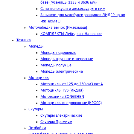
базе (гусеницы 3333 и 3636 мм)
Сани-волокуши и акссессуары к ним
Запчасти для мотобуксировщиков ЛИДЕР пр-во
ИжТехМаш
Мотолебедка Бычок (Ижтехмаш)
КОМПЛЕКТЫ Лебедка + Навесное
Техника
Мопеды
Мопеды подешевле
Мопеды крупные интересные
Мопеды получше
Мопеды электрические
Мотоциклы
Мотоциклы от 125 до 250 см3 кат А
Мотоциклы TVS (Индия)
Мототехника ZONGSHEN
Мотоциклы внедорожные (КРОСС)
Скутеры
Скутеры электрические
Скутеры Премиум
Питбайки