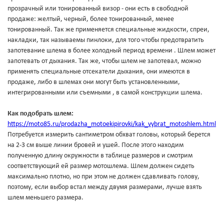
прозрачный или тонированный визор - они есть в свободной
продаже: желтый, черный, более тонированный, менее
тонированный. Так же применяется специальные жидкости, спреи,
накладки, так называемы пинлоки, для того чтобы предотвратить
запотевание шлема в более холодный период времени . Шлем может
запотевать от дыхания. Так же, чтобы шлем не запотевал, можно
применять специальные отсекатели дыхания, они имеются в
продаже, либо в шлемах они могут быть установленными,
интегрированными или съемными , в самой конструкции шлема.
Как подобрать шлем:
https://moto85.ru/prodazha_motoekipirovki/kak_vybrat_motoshlem.html
Потребуется измерить сантиметром обхват головы, который берется
на 2-3 см выше линии бровей и ушей. После этого находим
полученную длину окружности в таблице размеров и смотрим
соответствующий ей размер мотошлема. Шлем должен сидеть
максимально плотно, но при этом не должен сдавливать голову,
поэтому, если выбор встал между двумя размерами, лучше взять
шлем меньшего размера.