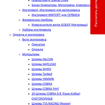
Рассчитать доставку
Генераторы и помпы LIFAN
Бензо Генераторы, Мотопомпы, Компрессоры
Инструмент, Инструмент для мотосервиса
Инструмент ИМПОРТ для СЕРВИСА
Фермерские приборы
Измельчители веток БОБЕР (Ижтехмаш)
Наборы инструмента
Одежда и экипировка
Вело экипировка
Перчатки
Одежда
Мотошлемы
Шлемы FALCON
Шлемы SAFELEAD
Шлемы SHIRO
Шлемы Tanked
Шлемы YAMAPA
Шлемы COBRA
Шлемы COBRA (HH)
20 Шлемы COBRA ECE (Евро-Кобра)
СНЕГОХОДНЫЕ
Шлемы TVS RACING (Индия)