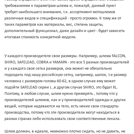
требованиями к параметрам шлема и, пожалуй, данный пункт
требует наибольшего внимания, т.к. ассортимент мотошлемов
различных видов и спецификаций - просто огромен. К тому же от
таких параметров как материалы, вес, степень защиты,
дополнительный функционал, даже дизайн и цвет - будет зависеть
итоговая стоимость конкретной модели.
У каждого производителя свои размеры. Например, шлема FALCON,
SHIRO, SAFELEAD, COBRA и YAMAPA - это все 5 разных производителей
и у каждого своя сетка размеров, она может не обязательно
подходить под нашу российскую сетку, например, шапок, т.е размер
человека с размером головы 60-62, в одном случае ему может
подойти SAFELEAD серии L ,в другом случае SHIRO, это будет XL.
Поэтому, в любом случае, шлем нужно примерять , потому что у
производителей шлемов, как и у производителей одежды и других
вещей, которые надеваются на тело, есть некие свои стандарты
производства, потому что эти производители могут находиться в
разных странах либо использовать свои соответственные лекала.
Шлем должен, в идеале, немножко плотно сидеть, но не давить, не