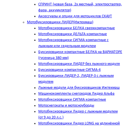
СПРИНТ (новая база, 2х местный, электростартер,
фара, аккумулятор)
Аксессуары и опции для мотоциклов СКАУТ
Мотобуксировщики ЛИДЕР(Ижтехмаш)
Мотобуксировщики БЕЛКА сверхкомпактные
Мотобуксировщики ДЕЛЬТА компактные
Мотобуксировщики СИГМА компактные с
лыжным или седельным модулем
Буксировщики компактные БЕЛКА на ВАРИАТОРЕ
(гусеница 380 мм)
Мотобуксировщики ЛИДЕР без лыжного модуля
Буксировщики компактные СИГМА-4
Буксировщики ЛИДЕР-2, ЛИДЕР-3 c лыжным
модулем
Лыжные модули для буксировщиков Ижтехмаш
Машинокомплекты снегоходов Лидер Альфа
Мотобуксировщики СИГМА компактные
Мотоснегокаты и мотосноуборды
Мотобуксировщики Лидер с лыжным модулем
(от 9 до 20 л.с.)
Мотобуксировщики Лидер LONG на удлинённой