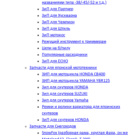
названиями типа -38/-45/-52 и т.д.)
ЗиП для Партнер
ЗиП для Хускварна
ЗиП для Чемпион
ЗиП для Штиль
ЗиП мотокос
Режущий инструмент к триммерам
Цепи на б/пилу
Популярные расходники
ЗиП для ЕСНО
Запчасти для японской мототехники
ЗИП для мотоцикла HONDA CB400
ЗИП для мотоцикла YAMAHA YBR125
Зип для скутеров HONDA
Зип для скутеров SUZUKI
Зип для скутеров Yamaha
Ремни и ролики вариатора для япоинских
скутеров
ЗиП для скутеров HONDA
Запчасти для Снегоходов
SnowFox (разборная рама, круглая фара, он же