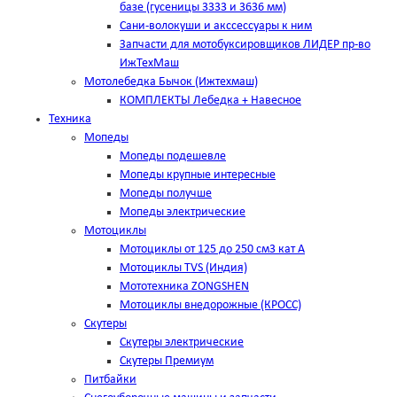
базе (гусеницы 3333 и 3636 мм)
Сани-волокуши и акссессуары к ним
Запчасти для мотобуксировщиков ЛИДЕР пр-во
ИжТехМаш
Мотолебедка Бычок (Ижтехмаш)
КОМПЛЕКТЫ Лебедка + Навесное
Техника
Мопеды
Мопеды подешевле
Мопеды крупные интересные
Мопеды получше
Мопеды электрические
Мотоциклы
Мотоциклы от 125 до 250 см3 кат А
Мотоциклы TVS (Индия)
Мототехника ZONGSHEN
Мотоциклы внедорожные (КРОСС)
Скутеры
Скутеры электрические
Скутеры Премиум
Питбайки