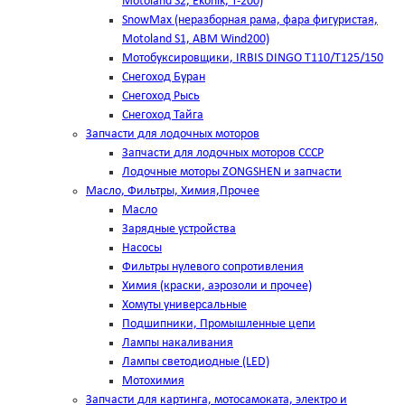
Motoland S2, Ekonik, T-200)
SnowMax (неразборная рама, фара фигуристая,
Motoland S1, ABM Wind200)
Мотобуксировщики, IRBIS DINGO Т110/Т125/150
Снегоход Буран
Снегоход Рысь
Снегоход Тайга
Запчасти для лодочных моторов
Запчасти для лодочных моторов СССР
Лодочные моторы ZONGSHEN и запчасти
Масло, Фильтры, Химия,Прочее
Масло
Зарядные устройства
Насосы
Фильтры нулевого сопротивления
Химия (краски, аэрозоли и прочее)
Хомуты универсальные
Подшипники, Промышленные цепи
Лампы накаливания
Лампы светодиодные (LED)
Мотохимия
Запчасти для картинга, мотосамоката, электро и