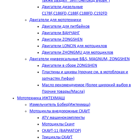
также раздел "ЗИП снегоход Буран")
Двигатели дизельные
C178F,С186FD,C188F,C188FD,C192FD
Двигатели для мототехники
Двигатели для питбайков
Двигатели ВАНЧАНГ
Двигатели ZONGSHEN
Двигатели LONCIN для мотоциклов
Двигатели ZHONGMU для мотоциклов
Двигатели универсальные B&S, MAGNUM, ZONGSHEN
Двигатели в сборе ZONGSHEN
Пластины и шкивы (прочие см. в мотоблоках и
запчастях Лифан)
Масло рекомендуемое (более широкий выбор в
Прочие товары/Масла)
Мототехника ИЖТЕХМАШ
Измельчитель Бобер(Ижтехмаш)
Мотоциклы внедорожные СКАУТ
ATV машинокомплекты
Мотоциклы Скаут
СКАУТ-11 (ВАРИАТОР)
Трициклы СКАУТ