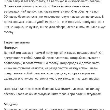
Шлем закрывает всю голову, т.е верхнюю и нижнюю часть головы.
Остается открытым только лицо. Такие шлема тоже имеют
ветрозащитный щиток, так называемы визор. Они обеспечивают
бОльшую безопасность, но конечно не такую как закрытые шлема. В
таких шлемах гораздо удобнее ездить - они открыты, продуваются, в
них не жарко, не душно, шире угол обзора, легко снять, меньше жмут
голову.
Закрытые шлема
Интеграл
Данный тип шлемов - самый популярный и самые продаваемый. Он
представляет собой единый кусок пластика, который закрывает и
подбородок, и соответственно голову. Подбородок и другие части
никак не отстыковываются, не разделяются между собой, шлем
представляет собой цельную конструкцию, которая закрывает
целиком всю голову, оставляя место только для глаз, для визора.
Интеграл является самым безопасным видом шлемом, поскольку
обеспечивает максимальную защиту головы при падениях/ударах.
Модуляр
Модуляр состоит из частей, которые могут двигаться и отстегиваться,