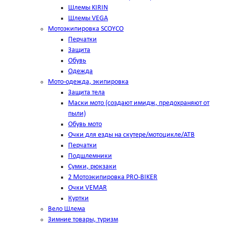
Шлемы KIRIN
Шлемы VEGA
Мотоэкипировка SCOYCO
Перчатки
Защита
Обувь
Одежда
Мото-одежда, экипировка
Защита тела
Маски мото (создают имидж, предохраняют от
пыли)
Обувь мото
Очки для езды на скутере/мотоцикле/АТВ
Перчатки
Подшлемники
Сумки, рюкзаки
2 Мотоэкипировка PRO-BIKER
Очки VEMAR
Куртки
Вело Шлема
Зимние товары, туризм