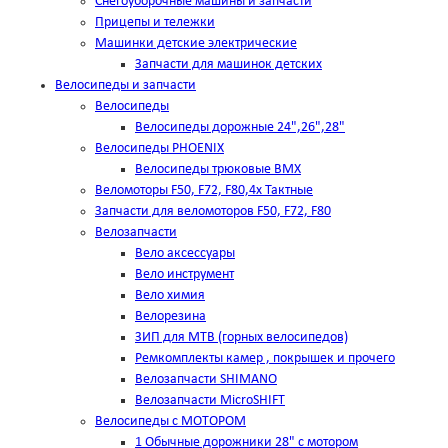
Снегоуборочные машины и запчасти
Прицепы и тележки
Машинки детские электрические
Запчасти для машинок детских
Велосипеды и запчасти
Велосипеды
Велосипеды дорожные 24",26",28"
Велосипеды PHOENIX
Велосипеды трюковые BMX
Веломоторы F50, F72, F80,4х Тактные
Запчасти для веломоторов F50, F72, F80
Велозапчасти
Вело аксессуары
Вело инструмент
Вело химия
Велорезина
ЗИП для MTB (горных велосипедов)
Ремкомплекты камер , покрышек и прочего
Велозапчасти SHIMANO
Велозапчасти MicroSHIFT
Велосипеды с МОТОРОМ
1 Обычные дорожники 28" с мотором