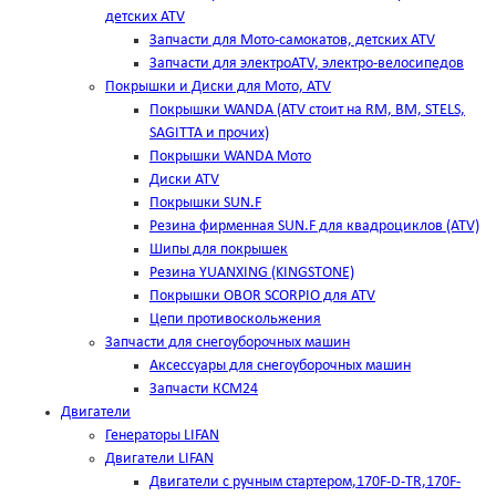
детских ATV
Запчасти для Мото-самокатов, детских ATV
Запчасти для электроATV, электро-велосипедов
Покрышки и Диски для Мото, ATV
Покрышки WANDA (АТV стоит на RM, BM, STELS,
SAGITTA и прочих)
Покрышки WANDA Мото
Диски ATV
Покрышки SUN.F
Резина фирменная SUN.F для квадроциклов (АТV)
Шипы для покрышек
Резина YUANXING (KINGSTONE)
Покрышки OBOR SCORPIO для ATV
Цепи противоскольжения
Запчасти для снегоуборочных машин
Аксессуары для снегоуборочных машин
Запчасти КСМ24
Двигатели
Генераторы LIFAN
Двигатели LIFAN
Двигатели с ручным стартером,170F-D-TR,170F-