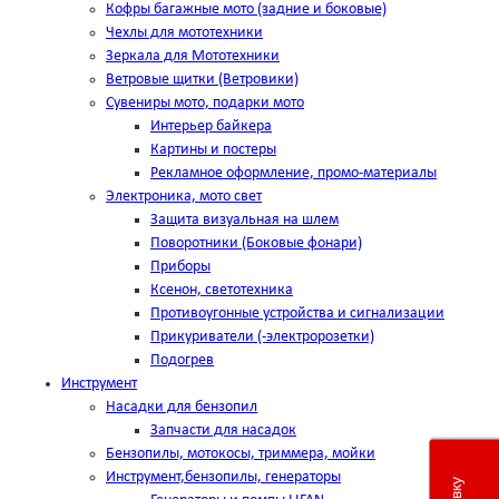
Кофры багажные мото (задние и боковые)
Чехлы для мототехники
Зеркала для Мототехники
Ветровые щитки (Ветровики)
Сувениры мото, подарки мото
Интерьер байкера
Картины и постеры
Рекламное оформление, промо-материалы
Электроника, мото свет
Защита визуальная на шлем
Поворотники (Боковые фонари)
Приборы
Ксенон, светотехника
Противоугонные устройства и сигнализации
Прикуриватели (-электророзетки)
Подогрев
Инструмент
Насадки для бензопил
Запчасти для насадок
Бензопилы, мотокосы, триммера, мойки
Инструмент,бензопилы, генераторы