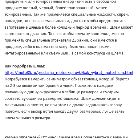
прозрачный или тонированный визор - они есть в свободной
продаже: желтый, черный, более тонированный, менее
тонированный. Так же применяется специальные жидкости, спреи,
накладки, так называемы пинлоки, для того чтобы предотвратить
запотевание шлема в более холодный период времени . Шлем может
запотевать от дыхания. Так же, чтобы шлем не запотевал, можно
применять специальные отсекатели дыхания, они имеются в
продаже, либо в шлемах они могут быть установленными,
интегрированными или съемными , в самой конструкции шлема.
Как подобрать шлем:
https://moto85.ru/prodazha_motoekipirovki/kak_vybrat_motoshlem.html
Потребуется измерить сантиметром обхват головы, который берется
на 2-3 см выше линии бровей и ушей. После этого находим
полученную длину окружности в таблице размеров и смотрим
соответствующий ей размер мотошлема. Шлем должен сидеть
максимально плотно, но при этом не должен сдавливать голову,
поэтому, если выбор встал между двумя размерами, лучше взять
шлем меньшего размера.
Размер определен? Отлично! Самое время определиться с вашими