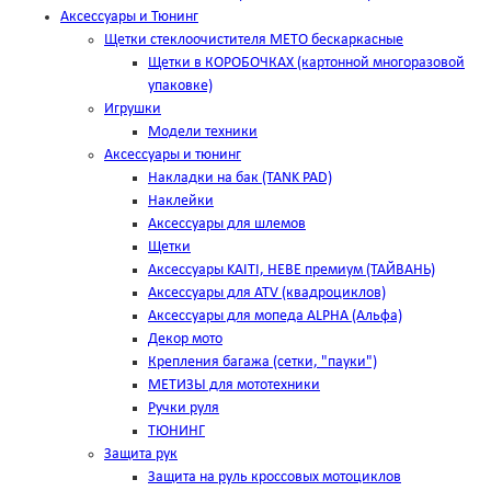
Аксессуары и Тюнинг
Щетки стеклоочистителя METO бескаркасные
Щетки в КОРОБОЧКАХ (картонной многоразовой
упаковке)
Игрушки
Модели техники
Аксессуары и тюнинг
Накладки на бак (TANK PAD)
Наклейки
Аксессуары для шлемов
Щетки
Аксессуары KAITI, HEBE премиум (ТАЙВАНЬ)
Аксессуары для ATV (квадроциклов)
Аксессуары для мопеда ALPHA (Альфа)
Декор мото
Крепления багажа (сетки, "пауки")
МЕТИЗЫ для мототехники
Ручки руля
ТЮНИНГ
Защита рук
Защита на руль кроссовых мотоциклов