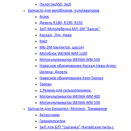
Пилот ЗиД50, ЗиД
Запчасти для мотоблоков, культиваторов
Агрос
Дизель R180, R190, R192
ЗиП Мотолебедка МЛ-1М "Бычок"
Каскад, Луч, Нева
Крот
МБ-2М (редуктор, шасси)
Мотоблок WEIMA WM 1100
Мотокультриватор WEIMA WM 550
Навесное оборудование Каскад-Нева-Агрос-
Целина -Дизель
Навесное оборудование Крот-Тарпан
Тарпан
1.Резина для сельхозтехники.
Мотокультриватор WEIMA WM 400
Мотокультриватор WEIMA WM 550
Запчасти для Бензопил, Мотокос, Триммеров
Аксессуары
Газонокосилки
ЗиП для Б/П "Цыганка" (Китайские пилы с