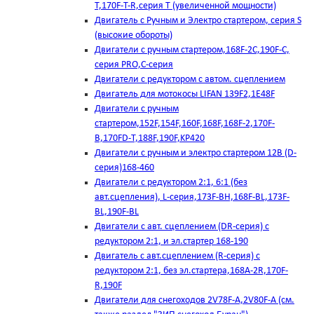
T,170F-T-R,серия Т (увеличенной мощности)
Двигатель с Ручным и Электро стартером, серия S
(высокие обороты)
Двигатели с ручным стартером,168F-2C,190F-C,
серия PRO,C-серия
Двигатели с редуктором с автом. сцеплением
Двигатель для мотокосы LIFAN 139F2,1E48F
Двигатели с ручным
стартером,152F,154F,160F,168F,168F-2,170F-
B,170FD-T,188F,190F,KP420
Двигатели с ручным и электро стартером 12В (D-
серия)168-460
Двигатели с редуктором 2:1, 6:1 (без
авт.сцепления), L-серия,173F-BH,168F-BL,173F-
BL,190F-BL
Двигатели с авт. сцеплением (DR-серия) с
редуктором 2:1, и эл.стартер 168-190
Двигатель с авт.сцеплением (R-серия) с
редуктором 2:1, без эл.стартера,168А-2R,170F-
R,190F
Двигатели для снегоходов 2V78F-A,2V80F-A (см.