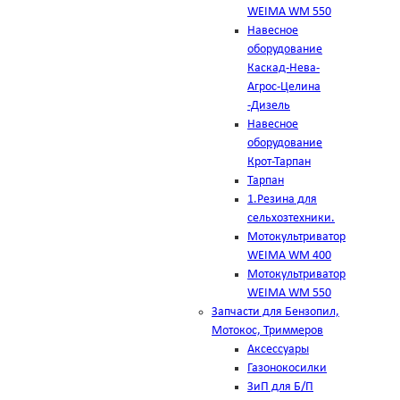
WEIMA WM 550
Навесное
оборудование
Каскад-Нева-
Агрос-Целина
-Дизель
Навесное
оборудование
Крот-Тарпан
Тарпан
1.Резина для
сельхозтехники.
Мотокультриватор
WEIMA WM 400
Мотокультриватор
WEIMA WM 550
Запчасти для Бензопил,
Мотокос, Триммеров
Аксессуары
Газонокосилки
ЗиП для Б/П