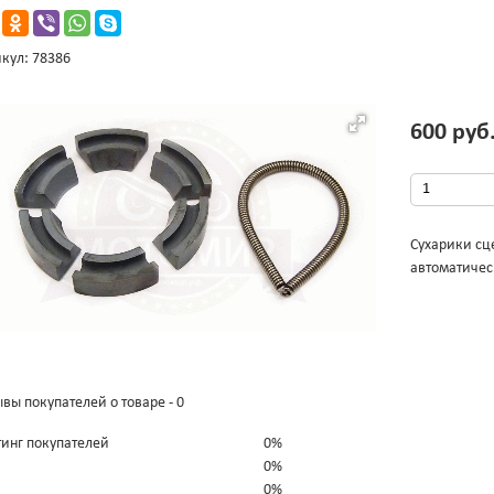
кул: 78386
600 руб
Сухарики сце
автоматичес
вы покупателей о товаре - 0
тинг покупателей
0%
0%
0%