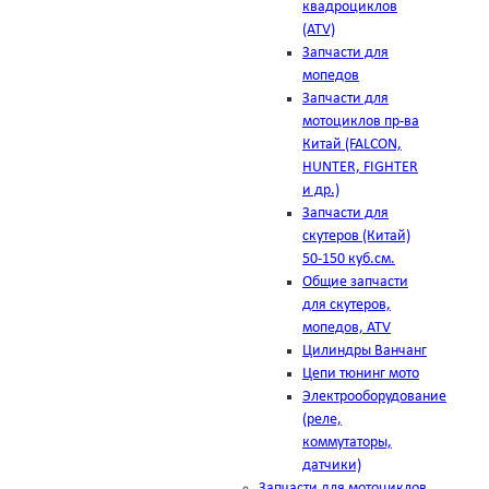
квадроциклов
(ATV)
Запчасти для
мопедов
Запчасти для
мотоциклов пр-ва
Китай (FALCON,
HUNTER, FIGHTER
и др.)
Запчасти для
скутеров (Китай)
50-150 куб.см.
Общие запчасти
для скутеров,
мопедов, ATV
Цилиндры Ванчанг
Цепи тюнинг мото
Электрооборудование
(реле,
коммутаторы,
датчики)
Запчасти для мотоциклов