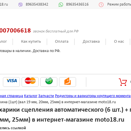
18.ru
89635438342
89635436516
Режим работы:
007006618
звонок бесплатный для РФ
алог
Как купить
Оплата
Доставка
О нас
товары в наличии. Доставка по РФ.
вная страница
Каталог
Запчасти
Редукторы и вариаторы крутящего момента
ина (1шт) (вал 19 мм, 20мм, 25мм) в интернет-магазине moto18.ru
харики сцепления автоматического (6 шт.) + 
мм, 25мм) в интернет-магазине moto18.ru
елись ссылкой