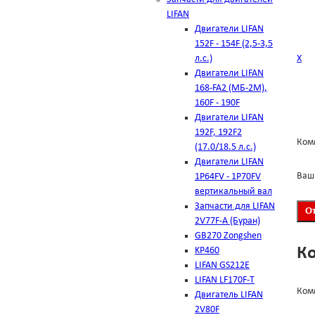
LIFAN
Двигатели LIFAN
152F - 154F (2,5-3,5
л.с.)
Х
Двигатели LIFAN
168-FA2 (МБ-2М),
160F - 190F
Двигатели LIFAN
192F, 192F2
Ком
(17.0/18.5 л.с.)
Двигатели LIFAN
Ваш
1Р64FV - 1Р70FV
вертикальный вал
Запчасти для LIFAN
2V77F-A (Буран)
GB270 Zongshen
К
KP460
LIFAN GS212E
LIFAN LF170F-T
Ком
Двигатель LIFAN
2V80F