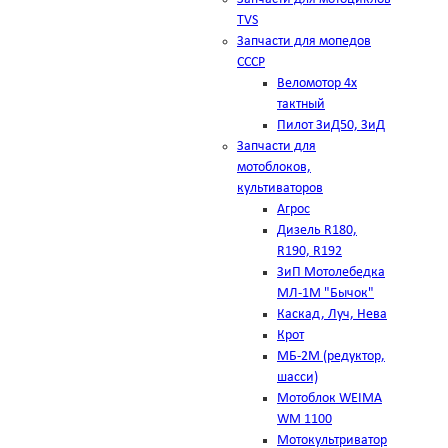
TVS
Запчасти для мопедов
СССР
Веломотор 4х
тактный
Пилот ЗиД50, ЗиД
Запчасти для
мотоблоков,
культиваторов
Агрос
Дизель R180,
R190, R192
ЗиП Мотолебедка
МЛ-1М "Бычок"
Каскад, Луч, Нева
Крот
МБ-2М (редуктор,
шасси)
Мотоблок WEIMA
WM 1100
Мотокультриватор