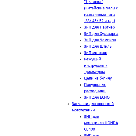
"Цыганка"
(Китайские пилы с
названиями типа
-38/-45/-52 и т.д.)
ЗиП для Партнер
ЗиП для Хускварна
ЗиП для Чемпион
ЗиП для Штиль
ЗиП мотокос
Режущий
инструмент к
триммерам
Цепи на б/пилу
Популярные
расходники
ЗиП для ЕСНО
Запчасти для японской
мототехники
ЗИП для
мотоцикла HONDA
CB400
ЗИП для