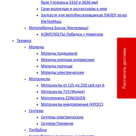
базе (гусеницы 3333 и 3636 мм)
Сани-волокуши и акссессуары к ним
Запчасти для мотобуксировщиков ЛИДЕР пр-во
ИжТехМаш
Мотолебедка Бычок (Ижтехмаш)
КОМПЛЕКТЫ Лебедка + Навесное
Техника
Мопеды
Рассчитать доставку
Мопеды подешевле
Мопеды крупные интересные
Мопеды получше
Мопеды электрические
Мотоциклы
Мотоциклы от 125 до 250 см3 кат А
Мотоциклы TVS (Индия)
Мототехника ZONGSHEN
Мотоциклы внедорожные (КРОСС)
Скутеры
Скутеры электрические
Скутеры Премиум
Питбайки