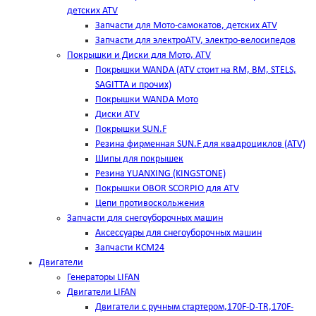
детских ATV
Запчасти для Мото-самокатов, детских ATV
Запчасти для электроATV, электро-велосипедов
Покрышки и Диски для Мото, ATV
Покрышки WANDA (АТV стоит на RM, BM, STELS,
SAGITTA и прочих)
Покрышки WANDA Мото
Диски ATV
Покрышки SUN.F
Резина фирменная SUN.F для квадроциклов (АТV)
Шипы для покрышек
Резина YUANXING (KINGSTONE)
Покрышки OBOR SCORPIO для ATV
Цепи противоскольжения
Запчасти для снегоуборочных машин
Аксессуары для снегоуборочных машин
Запчасти КСМ24
Двигатели
Генераторы LIFAN
Двигатели LIFAN
Двигатели с ручным стартером,170F-D-TR,170F-