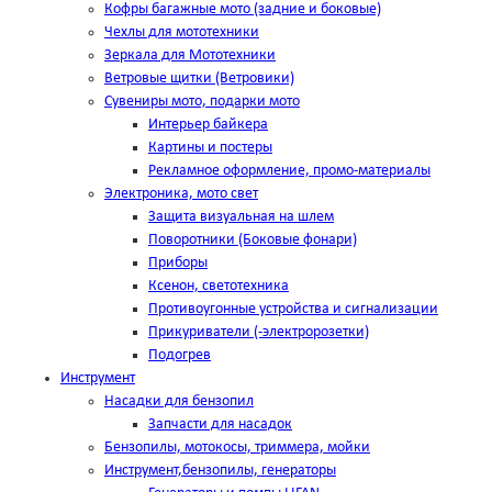
Кофры багажные мото (задние и боковые)
Чехлы для мототехники
Зеркала для Мототехники
Ветровые щитки (Ветровики)
Сувениры мото, подарки мото
Интерьер байкера
Картины и постеры
Рекламное оформление, промо-материалы
Электроника, мото свет
Защита визуальная на шлем
Поворотники (Боковые фонари)
Приборы
Ксенон, светотехника
Противоугонные устройства и сигнализации
Прикуриватели (-электророзетки)
Подогрев
Инструмент
Насадки для бензопил
Запчасти для насадок
Бензопилы, мотокосы, триммера, мойки
Инструмент,бензопилы, генераторы