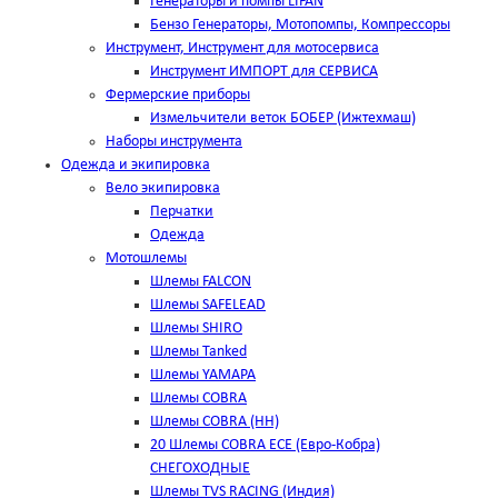
Генераторы и помпы LIFAN
Бензо Генераторы, Мотопомпы, Компрессоры
Инструмент, Инструмент для мотосервиса
Инструмент ИМПОРТ для СЕРВИСА
Фермерские приборы
Измельчители веток БОБЕР (Ижтехмаш)
Наборы инструмента
Одежда и экипировка
Вело экипировка
Перчатки
Одежда
Мотошлемы
Шлемы FALCON
Шлемы SAFELEAD
Шлемы SHIRO
Шлемы Tanked
Шлемы YAMAPA
Шлемы COBRA
Шлемы COBRA (HH)
20 Шлемы COBRA ECE (Евро-Кобра)
СНЕГОХОДНЫЕ
Шлемы TVS RACING (Индия)