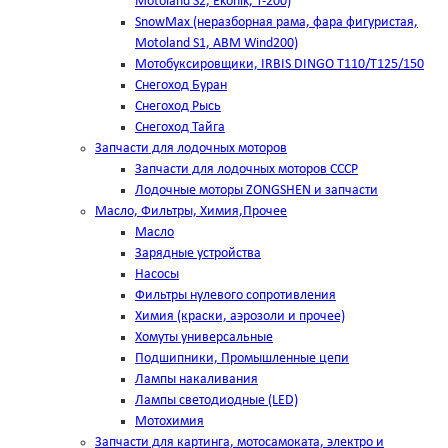
Motoland S2, Ekonik, T-200)
SnowMax (неразборная рама, фара фигуристая,
Motoland S1, ABM Wind200)
Мотобуксировщики, IRBIS DINGO Т110/Т125/150
Снегоход Буран
Снегоход Рысь
Снегоход Тайга
Запчасти для лодочных моторов
Запчасти для лодочных моторов СССР
Лодочные моторы ZONGSHEN и запчасти
Масло, Фильтры, Химия,Прочее
Масло
Зарядные устройства
Насосы
Фильтры нулевого сопротивления
Химия (краски, аэрозоли и прочее)
Хомуты универсальные
Подшипники, Промышленные цепи
Лампы накаливания
Лампы светодиодные (LED)
Мотохимия
Запчасти для картинга, мотосамоката, электро и