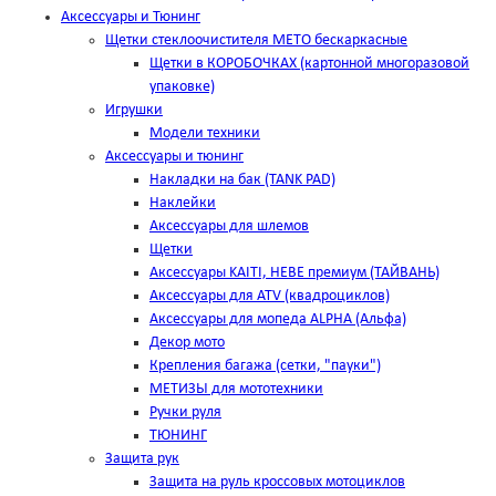
Аксессуары и Тюнинг
Щетки стеклоочистителя METO бескаркасные
Щетки в КОРОБОЧКАХ (картонной многоразовой
упаковке)
Игрушки
Модели техники
Аксессуары и тюнинг
Накладки на бак (TANK PAD)
Наклейки
Аксессуары для шлемов
Щетки
Аксессуары KAITI, HEBE премиум (ТАЙВАНЬ)
Аксессуары для ATV (квадроциклов)
Аксессуары для мопеда ALPHA (Альфа)
Декор мото
Крепления багажа (сетки, "пауки")
МЕТИЗЫ для мототехники
Ручки руля
ТЮНИНГ
Защита рук
Защита на руль кроссовых мотоциклов