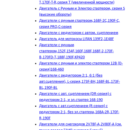
T,170F-T-R,серия Т (увеличенной мощности)
Двигатель с Ручным и Электро стартером, серия S
(высокие обороты)
Двигатели с ручным стартером,168F-2C,190F-C,
серия PRO,C-серия
Двигатели с редуктором с автом. сцеплением
Двигатель для мотокосы LIFAN 139F2,1E48F
Двигатели с ручным
стартером,152F,154F,160F,168F,168F-2,170F-
B,170FD-T,188F,190F,KP420
Двигатели с ручным и электро стартером 12В (D-
серия)168-460
Двигатели с редуктором 2:1, 6:1 (без
авт.сцепления), L-серия,173F-BH,168F-BL,173F-
BL,190F-BL
Двигатели с авт. сцеплением (DR-серия) с
редуктором 2:1, и эл.стартер 168-190
Двигатель с авт.сцеплением (R-серия) с
редуктором 2:1, без эл.стартера,168А-2R,170F-
R,190F
Двигатели для снегоходов 2V78F-A,2V80F-A (см.