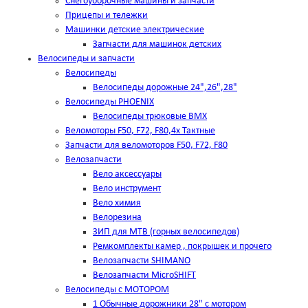
Снегоуборочные машины и запчасти
Прицепы и тележки
Машинки детские электрические
Запчасти для машинок детских
Велосипеды и запчасти
Велосипеды
Велосипеды дорожные 24",26",28"
Велосипеды PHOENIX
Велосипеды трюковые BMX
Веломоторы F50, F72, F80,4х Тактные
Запчасти для веломоторов F50, F72, F80
Велозапчасти
Вело аксессуары
Вело инструмент
Вело химия
Велорезина
ЗИП для MTB (горных велосипедов)
Ремкомплекты камер , покрышек и прочего
Велозапчасти SHIMANO
Велозапчасти MicroSHIFT
Велосипеды с МОТОРОМ
1 Обычные дорожники 28" с мотором