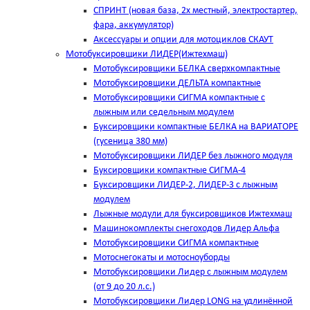
СПРИНТ (новая база, 2х местный, электростартер,
фара, аккумулятор)
Аксессуары и опции для мотоциклов СКАУТ
Мотобуксировщики ЛИДЕР(Ижтехмаш)
Мотобуксировщики БЕЛКА сверхкомпактные
Мотобуксировщики ДЕЛЬТА компактные
Мотобуксировщики СИГМА компактные с
лыжным или седельным модулем
Буксировщики компактные БЕЛКА на ВАРИАТОРЕ
(гусеница 380 мм)
Мотобуксировщики ЛИДЕР без лыжного модуля
Буксировщики компактные СИГМА-4
Буксировщики ЛИДЕР-2, ЛИДЕР-3 c лыжным
модулем
Лыжные модули для буксировщиков Ижтехмаш
Машинокомплекты снегоходов Лидер Альфа
Мотобуксировщики СИГМА компактные
Мотоснегокаты и мотосноуборды
Мотобуксировщики Лидер с лыжным модулем
(от 9 до 20 л.с.)
Мотобуксировщики Лидер LONG на удлинённой