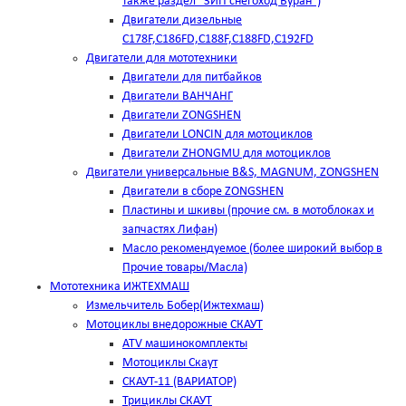
также раздел "ЗИП снегоход Буран")
Двигатели дизельные
C178F,С186FD,C188F,C188FD,C192FD
Двигатели для мототехники
Двигатели для питбайков
Двигатели ВАНЧАНГ
Двигатели ZONGSHEN
Двигатели LONCIN для мотоциклов
Двигатели ZHONGMU для мотоциклов
Двигатели универсальные B&S, MAGNUM, ZONGSHEN
Двигатели в сборе ZONGSHEN
Пластины и шкивы (прочие см. в мотоблоках и
запчастях Лифан)
Масло рекомендуемое (более широкий выбор в
Прочие товары/Масла)
Мототехника ИЖТЕХМАШ
Измельчитель Бобер(Ижтехмаш)
Мотоциклы внедорожные СКАУТ
ATV машинокомплекты
Мотоциклы Скаут
СКАУТ-11 (ВАРИАТОР)
Трициклы СКАУТ