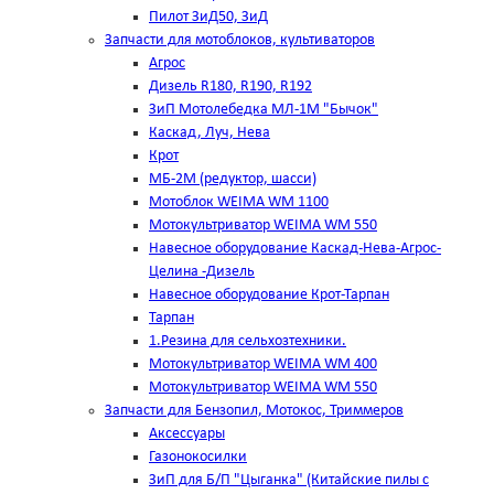
Пилот ЗиД50, ЗиД
Запчасти для мотоблоков, культиваторов
Агрос
Дизель R180, R190, R192
ЗиП Мотолебедка МЛ-1М "Бычок"
Каскад, Луч, Нева
Крот
МБ-2М (редуктор, шасси)
Мотоблок WEIMA WM 1100
Мотокультриватор WEIMA WM 550
Навесное оборудование Каскад-Нева-Агрос-
Целина -Дизель
Навесное оборудование Крот-Тарпан
Тарпан
1.Резина для сельхозтехники.
Мотокультриватор WEIMA WM 400
Мотокультриватор WEIMA WM 550
Запчасти для Бензопил, Мотокос, Триммеров
Аксессуары
Газонокосилки
ЗиП для Б/П "Цыганка" (Китайские пилы с