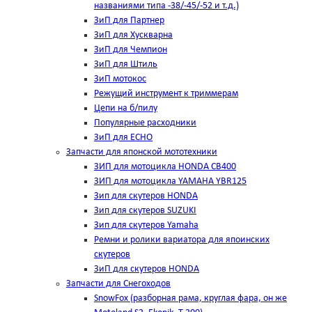
названиями типа -38/-45/-52 и т.д.)
ЗиП для Партнер
ЗиП для Хускварна
ЗиП для Чемпион
ЗиП для Штиль
ЗиП мотокос
Режущий инструмент к триммерам
Цепи на б/пилу
Популярные расходники
ЗиП для ЕСНО
Запчасти для японской мототехники
ЗИП для мотоцикла HONDA CB400
ЗИП для мотоцикла YAMAHA YBR125
Зип для скутеров HONDA
Зип для скутеров SUZUKI
Зип для скутеров Yamaha
Ремни и ролики вариатора для япоинских
скутеров
ЗиП для скутеров HONDA
Запчасти для Снегоходов
SnowFox (разборная рама, круглая фара, он же