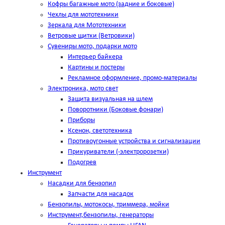
Кофры багажные мото (задние и боковые)
Чехлы для мототехники
Зеркала для Мототехники
Ветровые щитки (Ветровики)
Сувениры мото, подарки мото
Интерьер байкера
Картины и постеры
Рекламное оформление, промо-материалы
Электроника, мото свет
Защита визуальная на шлем
Поворотники (Боковые фонари)
Приборы
Ксенон, светотехника
Противоугонные устройства и сигнализации
Прикуриватели (-электророзетки)
Подогрев
Инструмент
Насадки для бензопил
Запчасти для насадок
Бензопилы, мотокосы, триммера, мойки
Инструмент,бензопилы, генераторы