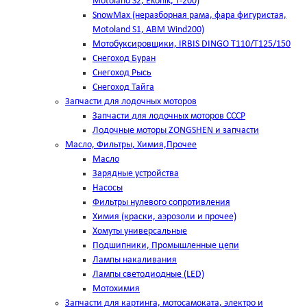
Motoland S2, Ekonik, T-200)
SnowMax (неразборная рама, фара фигуристая,
Motoland S1, ABM Wind200)
Мотобуксировщики, IRBIS DINGO Т110/Т125/150
Снегоход Буран
Снегоход Рысь
Снегоход Тайга
Запчасти для лодочных моторов
Запчасти для лодочных моторов СССР
Лодочные моторы ZONGSHEN и запчасти
Масло, Фильтры, Химия,Прочее
Масло
Зарядные устройства
Насосы
Фильтры нулевого сопротивления
Химия (краски, аэрозоли и прочее)
Хомуты универсальные
Подшипники, Промышленные цепи
Лампы накаливания
Лампы светодиодные (LED)
Мотохимия
Запчасти для картинга, мотосамоката, электро и