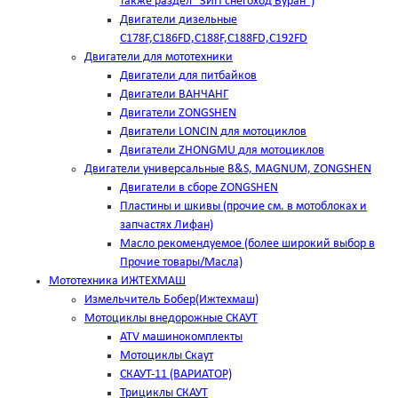
также раздел "ЗИП снегоход Буран")
Двигатели дизельные
C178F,С186FD,C188F,C188FD,C192FD
Двигатели для мототехники
Двигатели для питбайков
Двигатели ВАНЧАНГ
Двигатели ZONGSHEN
Двигатели LONCIN для мотоциклов
Двигатели ZHONGMU для мотоциклов
Двигатели универсальные B&S, MAGNUM, ZONGSHEN
Двигатели в сборе ZONGSHEN
Пластины и шкивы (прочие см. в мотоблоках и
запчастях Лифан)
Масло рекомендуемое (более широкий выбор в
Прочие товары/Масла)
Мототехника ИЖТЕХМАШ
Измельчитель Бобер(Ижтехмаш)
Мотоциклы внедорожные СКАУТ
ATV машинокомплекты
Мотоциклы Скаут
СКАУТ-11 (ВАРИАТОР)
Трициклы СКАУТ