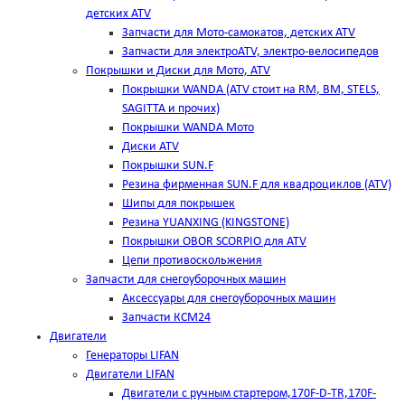
детских ATV
Запчасти для Мото-самокатов, детских ATV
Запчасти для электроATV, электро-велосипедов
Покрышки и Диски для Мото, ATV
Покрышки WANDA (АТV стоит на RM, BM, STELS,
SAGITTA и прочих)
Покрышки WANDA Мото
Диски ATV
Покрышки SUN.F
Резина фирменная SUN.F для квадроциклов (АТV)
Шипы для покрышек
Резина YUANXING (KINGSTONE)
Покрышки OBOR SCORPIO для ATV
Цепи противоскольжения
Запчасти для снегоуборочных машин
Аксессуары для снегоуборочных машин
Запчасти КСМ24
Двигатели
Генераторы LIFAN
Двигатели LIFAN
Двигатели с ручным стартером,170F-D-TR,170F-