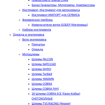
Генераторы и помпы LIFAN
Бензо Генераторы, Мотопомпы, Компрессоры
Инструмент, Инструмент для мотосервиса
Инструмент ИМПОРТ для СЕРВИСА
Фермерские приборы
Измельчители веток БОБЕР (Ижтехмаш)
Наборы инструмента
Одежда и экипировка
Вело экипировка
Перчатки
Одежда
Мотошлемы
Шлемы FALCON
Шлемы SAFELEAD
Шлемы SHIRO
Шлемы Tanked
Шлемы YAMAPA
Шлемы COBRA
Шлемы COBRA (HH)
20 Шлемы COBRA ECE (Евро-Кобра)
СНЕГОХОДНЫЕ
Шлемы TVS RACING (Индия)