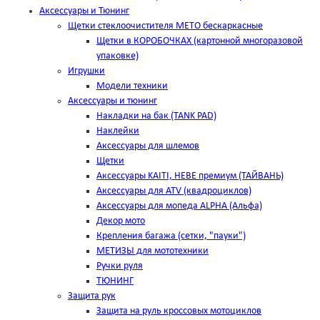
Аксессуары и Тюнинг
Щетки стеклоочистителя METO бескаркасные
Щетки в КОРОБОЧКАХ (картонной многоразовой
упаковке)
Игрушки
Модели техники
Аксессуары и тюнинг
Накладки на бак (TANK PAD)
Наклейки
Аксессуары для шлемов
Щетки
Аксессуары KAITI, HEBE премиум (ТАЙВАНЬ)
Аксессуары для ATV (квадроциклов)
Аксессуары для мопеда ALPHA (Альфа)
Декор мото
Крепления багажа (сетки, "пауки")
МЕТИЗЫ для мототехники
Ручки руля
ТЮНИНГ
Защита рук
Защита на руль кроссовых мотоциклов