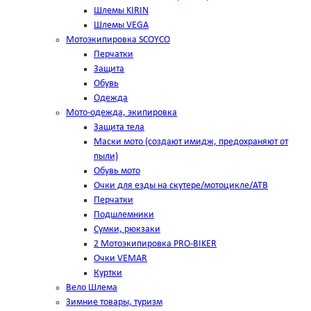
Шлемы KIRIN
Шлемы VEGA
Мотоэкипировка SCOYCO
Перчатки
Защита
Обувь
Одежда
Мото-одежда, экипировка
Защита тела
Маски мото (создают имидж, предохраняют от
пыли)
Обувь мото
Очки для езды на скутере/мотоцикле/АТВ
Перчатки
Подшлемники
Сумки, рюкзаки
2 Мотоэкипировка PRO-BIKER
Очки VEMAR
Куртки
Вело Шлема
Зимние товары, туризм