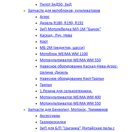
Пилот ЗиД50, ЗиД
Запчасти для мотоблоков, культиваторов
Агрос
Дизель R180, R190, R192
ЗиП Мотолебедка МЛ-1М "Бычок"
Каскад, Луч, Нева
Крот
МБ-2М (редуктор, шасси)
Мотоблок WEIMA WM 1100
Мотокультриватор WEIMA WM 550
Навесное оборудование Каскад-Нева-Агрос-
Целина -Дизель
Навесное оборудование Крот-Тарпан
Тарпан
1.Резина для сельхозтехники.
Мотокультриватор WEIMA WM 400
Мотокультриватор WEIMA WM 550
Запчасти для Бензопил, Мотокос, Триммеров
Аксессуары
Газонокосилки
ЗиП для Б/П "Цыганка" (Китайские пилы с