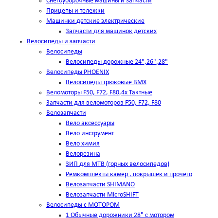
Снегоуборочные машины и запчасти
Прицепы и тележки
Машинки детские электрические
Запчасти для машинок детских
Велосипеды и запчасти
Велосипеды
Велосипеды дорожные 24",26",28"
Велосипеды PHOENIX
Велосипеды трюковые BMX
Веломоторы F50, F72, F80,4х Тактные
Запчасти для веломоторов F50, F72, F80
Велозапчасти
Вело аксессуары
Вело инструмент
Вело химия
Велорезина
ЗИП для MTB (горных велосипедов)
Ремкомплекты камер , покрышек и прочего
Велозапчасти SHIMANO
Велозапчасти MicroSHIFT
Велосипеды с МОТОРОМ
1 Обычные дорожники 28" с мотором