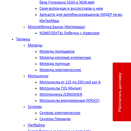
базе (гусеницы 3333 и 3636 мм)
Сани-волокуши и акссессуары к ним
Запчасти для мотобуксировщиков ЛИДЕР пр-во
ИжТехМаш
Мотолебедка Бычок (Ижтехмаш)
КОМПЛЕКТЫ Лебедка + Навесное
Техника
Мопеды
Мопеды подешевле
Мопеды крупные интересные
Мопеды получше
Мопеды электрические
Рассчитать доставку
Мотоциклы
Мотоциклы от 125 до 250 см3 кат А
Мотоциклы TVS (Индия)
Мототехника ZONGSHEN
Мотоциклы внедорожные (КРОСС)
Скутеры
Скутеры электрические
Скутеры Премиум
Питбайки