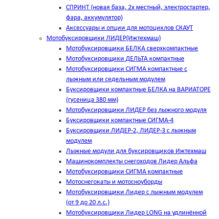
СПРИНТ (новая база, 2х местный, электростартер,
фара, аккумулятор)
Аксессуары и опции для мотоциклов СКАУТ
Мотобуксировщики ЛИДЕР(Ижтехмаш)
Мотобуксировщики БЕЛКА сверхкомпактные
Мотобуксировщики ДЕЛЬТА компактные
Мотобуксировщики СИГМА компактные с
лыжным или седельным модулем
Буксировщики компактные БЕЛКА на ВАРИАТОРЕ
(гусеница 380 мм)
Мотобуксировщики ЛИДЕР без лыжного модуля
Буксировщики компактные СИГМА-4
Буксировщики ЛИДЕР-2, ЛИДЕР-3 c лыжным
модулем
Лыжные модули для буксировщиков Ижтехмаш
Машинокомплекты снегоходов Лидер Альфа
Мотобуксировщики СИГМА компактные
Мотоснегокаты и мотосноуборды
Мотобуксировщики Лидер с лыжным модулем
(от 9 до 20 л.с.)
Мотобуксировщики Лидер LONG на удлинённой