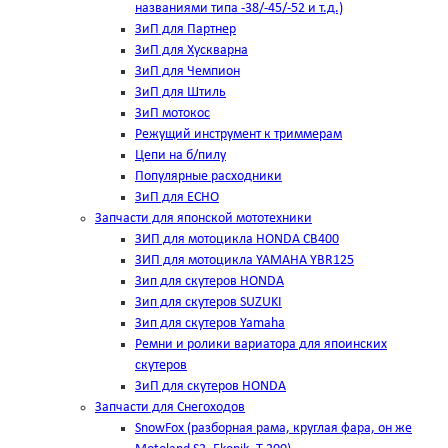
названиями типа -38/-45/-52 и т.д.)
ЗиП для Партнер
ЗиП для Хускварна
ЗиП для Чемпион
ЗиП для Штиль
ЗиП мотокос
Режущий инструмент к триммерам
Цепи на б/пилу
Популярные расходники
ЗиП для ЕСНО
Запчасти для японской мототехники
ЗИП для мотоцикла HONDA CB400
ЗИП для мотоцикла YAMAHA YBR125
Зип для скутеров HONDA
Зип для скутеров SUZUKI
Зип для скутеров Yamaha
Ремни и ролики вариатора для япоинских
скутеров
ЗиП для скутеров HONDA
Запчасти для Снегоходов
SnowFox (разборная рама, круглая фара, он же