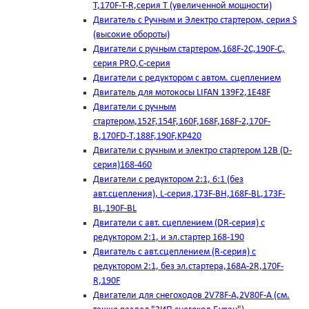
T,170F-T-R,серия Т (увеличенной мощности)
Двигатель с Ручным и Электро стартером, серия S
(высокие обороты)
Двигатели с ручным стартером,168F-2C,190F-C,
серия PRO,C-серия
Двигатели с редуктором с автом. сцеплением
Двигатель для мотокосы LIFAN 139F2,1E48F
Двигатели с ручным
стартером,152F,154F,160F,168F,168F-2,170F-
B,170FD-T,188F,190F,KP420
Двигатели с ручным и электро стартером 12В (D-
серия)168-460
Двигатели с редуктором 2:1, 6:1 (без
авт.сцепления), L-серия,173F-BH,168F-BL,173F-
BL,190F-BL
Двигатели с авт. сцеплением (DR-серия) с
редуктором 2:1, и эл.стартер 168-190
Двигатель с авт.сцеплением (R-серия) с
редуктором 2:1, без эл.стартера,168А-2R,170F-
R,190F
Двигатели для снегоходов 2V78F-A,2V80F-A (см.