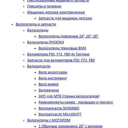
Снегоуборочные машины и запчасти
Прицепы и тележки
Машинки детские электрические
Запчасти для машинок детских
Велосипеды и запчасти
Велосипеды
Велосипеды дорожные 24",26",28"
Велосипеды PHOENIX
Велосипеды трюковые BMX
Веломоторы F50, F72, F80,4х Тактные
Запчасти для веломоторов F50, F72, F80
Велозапчасти
Вело аксессуары
Вело инструмент
Вело химия
Велорезина
ЗИП для MTB (горных велосипедов)
Ремкомплекты камер , покрышек и прочего
Велозапчасти SHIMANO
Велозапчасти MicroSHIFT
Велосипеды с МОТОРОМ
1 Обычные дорожники 28" с мотором