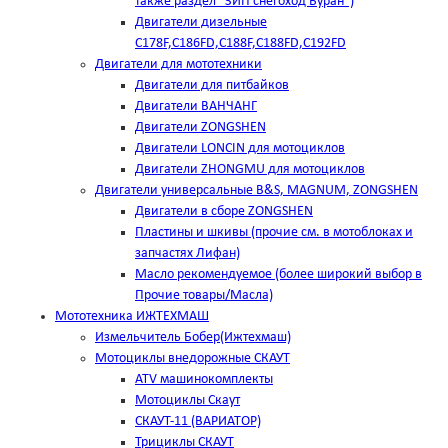
также раздел "ЗИП снегоход Буран")
Двигатели дизельные
C178F,С186FD,C188F,C188FD,C192FD
Двигатели для мототехники
Двигатели для питбайков
Двигатели ВАНЧАНГ
Двигатели ZONGSHEN
Двигатели LONCIN для мотоциклов
Двигатели ZHONGMU для мотоциклов
Двигатели универсальные B&S, MAGNUM, ZONGSHEN
Двигатели в сборе ZONGSHEN
Пластины и шкивы (прочие см. в мотоблоках и
запчастях Лифан)
Масло рекомендуемое (более широкий выбор в
Прочие товары/Масла)
Мототехника ИЖТЕХМАШ
Измельчитель Бобер(Ижтехмаш)
Мотоциклы внедорожные СКАУТ
ATV машинокомплекты
Мотоциклы Скаут
СКАУТ-11 (ВАРИАТОР)
Трициклы СКАУТ