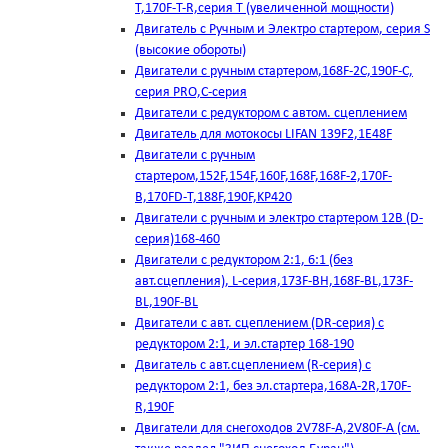
T,170F-T-R,серия Т (увеличенной мощности)
Двигатель с Ручным и Электро стартером, серия S
(высокие обороты)
Двигатели с ручным стартером,168F-2C,190F-C,
серия PRO,C-серия
Двигатели с редуктором с автом. сцеплением
Двигатель для мотокосы LIFAN 139F2,1E48F
Двигатели с ручным
стартером,152F,154F,160F,168F,168F-2,170F-
B,170FD-T,188F,190F,KP420
Двигатели с ручным и электро стартером 12В (D-
серия)168-460
Двигатели с редуктором 2:1, 6:1 (без
авт.сцепления), L-серия,173F-BH,168F-BL,173F-
BL,190F-BL
Двигатели с авт. сцеплением (DR-серия) с
редуктором 2:1, и эл.стартер 168-190
Двигатель с авт.сцеплением (R-серия) с
редуктором 2:1, без эл.стартера,168А-2R,170F-
R,190F
Двигатели для снегоходов 2V78F-A,2V80F-A (см.