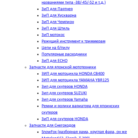
названиями типа -38/-45/-52 и т.д.)
ЗиП для Партнер
ЗиП для Хускварна
ЗиП для Чемпион
ЗиП для Штиль
ЗиП мотокос
Режущий инструмент к триммерам
Цепи на б/пилу
Популярные расходники
ЗиП для ЕСНО
Запчасти для японской мототехники
ЗИП для мотоцикла HONDA CB400
ЗИП для мотоцикла YAMAHA YBR125
Зип для скутеров HONDA
Зип для скутеров SUZUKI
Зип для скутеров Yamaha
Ремни и ролики вариатора для япоинских
скутеров
ЗиП для скутеров HONDA
Запчасти для Снегоходов
SnowFox (разборная рама, круглая фара, он же