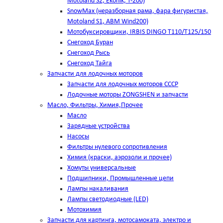
Motoland S2, Ekonik, T-200)
SnowMax (неразборная рама, фара фигуристая,
Motoland S1, ABM Wind200)
Мотобуксировщики, IRBIS DINGO Т110/Т125/150
Снегоход Буран
Снегоход Рысь
Снегоход Тайга
Запчасти для лодочных моторов
Запчасти для лодочных моторов СССР
Лодочные моторы ZONGSHEN и запчасти
Масло, Фильтры, Химия,Прочее
Масло
Зарядные устройства
Насосы
Фильтры нулевого сопротивления
Химия (краски, аэрозоли и прочее)
Хомуты универсальные
Подшипники, Промышленные цепи
Лампы накаливания
Лампы светодиодные (LED)
Мотохимия
Запчасти для картинга, мотосамоката, электро и