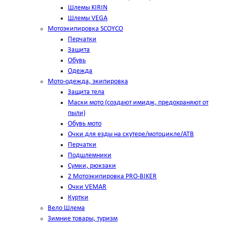
Шлемы KIRIN
Шлемы VEGA
Мотоэкипировка SCOYCO
Перчатки
Защита
Обувь
Одежда
Мото-одежда, экипировка
Защита тела
Маски мото (создают имидж, предохраняют от
пыли)
Обувь мото
Очки для езды на скутере/мотоцикле/АТВ
Перчатки
Подшлемники
Сумки, рюкзаки
2 Мотоэкипировка PRO-BIKER
Очки VEMAR
Куртки
Вело Шлема
Зимние товары, туризм