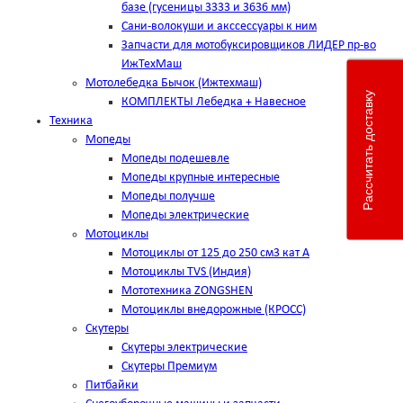
базе (гусеницы 3333 и 3636 мм)
Сани-волокуши и акссессуары к ним
Запчасти для мотобуксировщиков ЛИДЕР пр-во
ИжТехМаш
Мотолебедка Бычок (Ижтехмаш)
Рассчитать доставку
КОМПЛЕКТЫ Лебедка + Навесное
Техника
Мопеды
Мопеды подешевле
Мопеды крупные интересные
Мопеды получше
Мопеды электрические
Мотоциклы
Мотоциклы от 125 до 250 см3 кат А
Мотоциклы TVS (Индия)
Мототехника ZONGSHEN
Мотоциклы внедорожные (КРОСС)
Скутеры
Скутеры электрические
Скутеры Премиум
Питбайки