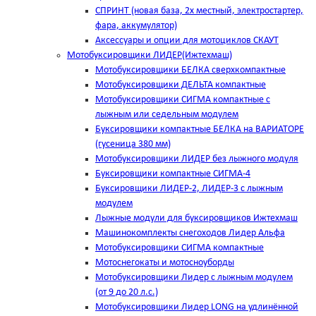
СПРИНТ (новая база, 2х местный, электростартер,
фара, аккумулятор)
Аксессуары и опции для мотоциклов СКАУТ
Мотобуксировщики ЛИДЕР(Ижтехмаш)
Мотобуксировщики БЕЛКА сверхкомпактные
Мотобуксировщики ДЕЛЬТА компактные
Мотобуксировщики СИГМА компактные с
лыжным или седельным модулем
Буксировщики компактные БЕЛКА на ВАРИАТОРЕ
(гусеница 380 мм)
Мотобуксировщики ЛИДЕР без лыжного модуля
Буксировщики компактные СИГМА-4
Буксировщики ЛИДЕР-2, ЛИДЕР-3 c лыжным
модулем
Лыжные модули для буксировщиков Ижтехмаш
Машинокомплекты снегоходов Лидер Альфа
Мотобуксировщики СИГМА компактные
Мотоснегокаты и мотосноуборды
Мотобуксировщики Лидер с лыжным модулем
(от 9 до 20 л.с.)
Мотобуксировщики Лидер LONG на удлинённой