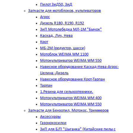
Пилот ЗиД50, ЗиД
Запчасти для мотоблоков, культиваторов
Агрос
Дизель R180, R190, R192
ЗиП Мотолебедка МЛ-1М "Бычок"
Каскад, Луч, Нева
Крот
МБ-2М (редуктор, шасси)
Мотоблок WEIMA WM 1100
Мотокультриватор WEIMA WM 550
Навесное оборудование Каскад-Нева-Агрос-
Целина -Дизель
Навесное оборудование Крот-Тарпан
Тарпан
1.Резина для сельхозтехники.
Мотокультриватор WEIMA WM 400
Мотокультриватор WEIMA WM 550
Запчасти для Бензопил, Мотокос, Триммеров
Аксессуары
Газонокосилки
ЗиП для Б/П "Цыганка" (Китайские пилы с