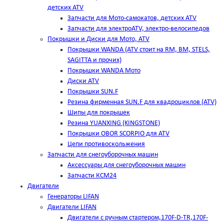
детских ATV
Запчасти для Мото-самокатов, детских ATV
Запчасти для электроATV, электро-велосипедов
Покрышки и Диски для Мото, ATV
Покрышки WANDA (АТV стоит на RM, BM, STELS,
SAGITTA и прочих)
Покрышки WANDA Мото
Диски ATV
Покрышки SUN.F
Резина фирменная SUN.F для квадроциклов (АТV)
Шипы для покрышек
Резина YUANXING (KINGSTONE)
Покрышки OBOR SCORPIO для ATV
Цепи противоскольжения
Запчасти для снегоуборочных машин
Аксессуары для снегоуборочных машин
Запчасти КСМ24
Двигатели
Генераторы LIFAN
Двигатели LIFAN
Двигатели с ручным стартером,170F-D-TR,170F-