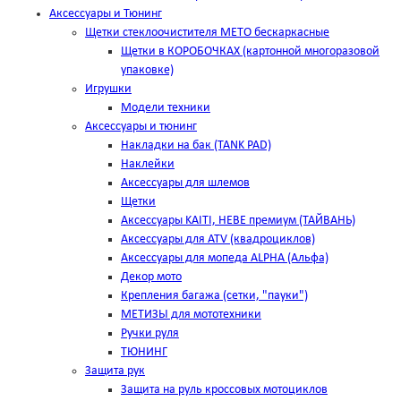
Аксессуары и Тюнинг
Щетки стеклоочистителя METO бескаркасные
Щетки в КОРОБОЧКАХ (картонной многоразовой
упаковке)
Игрушки
Модели техники
Аксессуары и тюнинг
Накладки на бак (TANK PAD)
Наклейки
Аксессуары для шлемов
Щетки
Аксессуары KAITI, HEBE премиум (ТАЙВАНЬ)
Аксессуары для ATV (квадроциклов)
Аксессуары для мопеда ALPHA (Альфа)
Декор мото
Крепления багажа (сетки, "пауки")
МЕТИЗЫ для мототехники
Ручки руля
ТЮНИНГ
Защита рук
Защита на руль кроссовых мотоциклов