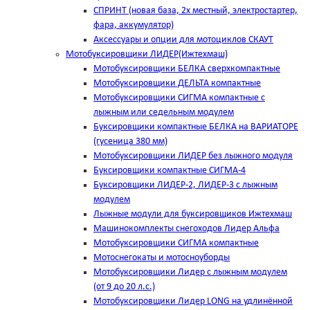
СПРИНТ (новая база, 2х местный, электростартер,
фара, аккумулятор)
Аксессуары и опции для мотоциклов СКАУТ
Мотобуксировщики ЛИДЕР(Ижтехмаш)
Мотобуксировщики БЕЛКА сверхкомпактные
Мотобуксировщики ДЕЛЬТА компактные
Мотобуксировщики СИГМА компактные с
лыжным или седельным модулем
Буксировщики компактные БЕЛКА на ВАРИАТОРЕ
(гусеница 380 мм)
Мотобуксировщики ЛИДЕР без лыжного модуля
Буксировщики компактные СИГМА-4
Буксировщики ЛИДЕР-2, ЛИДЕР-3 c лыжным
модулем
Лыжные модули для буксировщиков Ижтехмаш
Машинокомплекты снегоходов Лидер Альфа
Мотобуксировщики СИГМА компактные
Мотоснегокаты и мотосноуборды
Мотобуксировщики Лидер с лыжным модулем
(от 9 до 20 л.с.)
Мотобуксировщики Лидер LONG на удлинённой