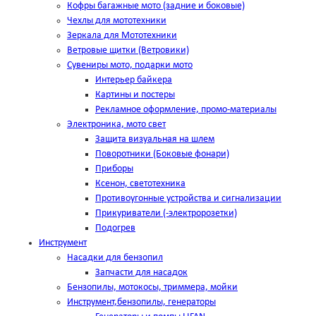
Кофры багажные мото (задние и боковые)
Чехлы для мототехники
Зеркала для Мототехники
Ветровые щитки (Ветровики)
Сувениры мото, подарки мото
Интерьер байкера
Картины и постеры
Рекламное оформление, промо-материалы
Электроника, мото свет
Защита визуальная на шлем
Поворотники (Боковые фонари)
Приборы
Ксенон, светотехника
Противоугонные устройства и сигнализации
Прикуриватели (-электророзетки)
Подогрев
Инструмент
Насадки для бензопил
Запчасти для насадок
Бензопилы, мотокосы, триммера, мойки
Инструмент,бензопилы, генераторы