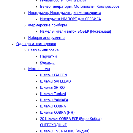
Генераторы и помпы LIFAN
Бензо Генераторы, Мотопомпы, Компрессоры
Инструмент, Инструмент для мотосервиса
Инструмент ИМПОРТ для СЕРВИСА
Фермерские приборы
Измельчители веток БОБЕР (Ижтехмаш)
Наборы инструмента
Одежда и экипировка
Вело экипировка
Перчатки
Одежда
Мотошлемы
Шлемы FALCON
Шлемы SAFELEAD
Шлемы SHIRO
Шлемы Tanked
Шлемы YAMAPA
Шлемы COBRA
Шлемы COBRA (HH)
20 Шлемы COBRA ECE (Евро-Кобра)
СНЕГОХОДНЫЕ
Шлемы TVS RACING (Индия)