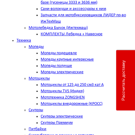
базе (гусеницы 3333 и 3636 мм)
Сани-волокуши и акссессуары к ним
Запчасти для мотобуксировщиков ЛИДЕР пр-во
ИжТехМаш
Мотолебедка Бычок (Ижтехмаш)
КОМПЛЕКТЫ Лебедка + Навесное
Техника
Мопеды
Мопеды подешевле
Мопеды крупные интересные
Рассчитать доставку
Мопеды получше
Мопеды электрические
Мотоциклы
Мотоциклы от 125 до 250 см3 кат А
Мотоциклы TVS (Индия)
Мототехника ZONGSHEN
Мотоциклы внедорожные (КРОСС)
Скутеры
Скутеры электрические
Скутеры Премиум
Питбайки