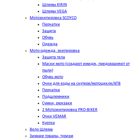
Шлемы KIRIN
Шлемы VEGA
Мотоэкипировка SCOYCO
Перчатки
Защита
Обувь
Одежда
Мото-одежда, экипировка
Защита тела
Маски мото (создают имидж, предохраняют от
пыли)
Обувь мото
Очки для езды на скутере/мотоцикле/АТВ
Перчатки
Подшлемники
Сумки, рюкзаки
2 Мотоэкипировка PRO-BIKER
Очки VEMAR
Куртки
Вело Шлема
Зимние товары, туризм