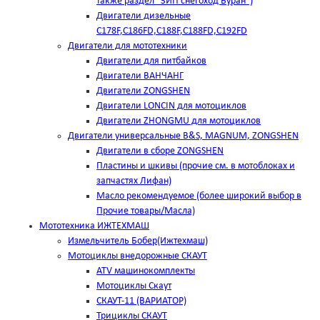
также раздел "ЗИП снегоход Буран")
Двигатели дизельные
C178F,С186FD,C188F,C188FD,C192FD
Двигатели для мототехники
Двигатели для питбайков
Двигатели ВАНЧАНГ
Двигатели ZONGSHEN
Двигатели LONCIN для мотоциклов
Двигатели ZHONGMU для мотоциклов
Двигатели универсальные B&S, MAGNUM, ZONGSHEN
Двигатели в сборе ZONGSHEN
Пластины и шкивы (прочие см. в мотоблоках и
запчастях Лифан)
Масло рекомендуемое (более широкий выбор в
Прочие товары/Масла)
Мототехника ИЖТЕХМАШ
Измельчитель Бобер(Ижтехмаш)
Мотоциклы внедорожные СКАУТ
ATV машинокомплекты
Мотоциклы Скаут
СКАУТ-11 (ВАРИАТОР)
Трициклы СКАУТ