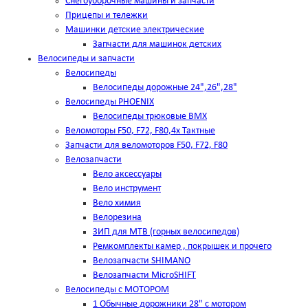
Снегоуборочные машины и запчасти
Прицепы и тележки
Машинки детские электрические
Запчасти для машинок детских
Велосипеды и запчасти
Велосипеды
Велосипеды дорожные 24",26",28"
Велосипеды PHOENIX
Велосипеды трюковые BMX
Веломоторы F50, F72, F80,4х Тактные
Запчасти для веломоторов F50, F72, F80
Велозапчасти
Вело аксессуары
Вело инструмент
Вело химия
Велорезина
ЗИП для MTB (горных велосипедов)
Ремкомплекты камер , покрышек и прочего
Велозапчасти SHIMANO
Велозапчасти MicroSHIFT
Велосипеды с МОТОРОМ
1 Обычные дорожники 28" с мотором