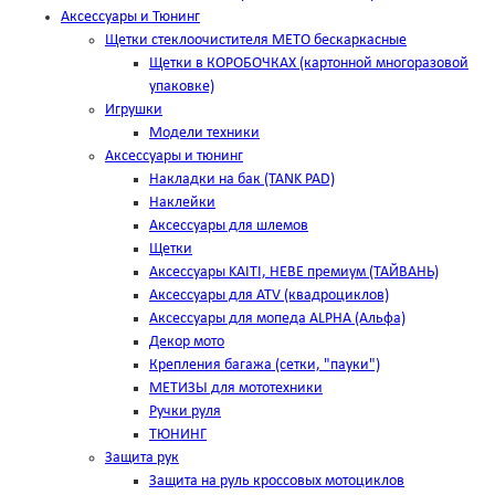
Аксессуары и Тюнинг
Щетки стеклоочистителя METO бескаркасные
Щетки в КОРОБОЧКАХ (картонной многоразовой
упаковке)
Игрушки
Модели техники
Аксессуары и тюнинг
Накладки на бак (TANK PAD)
Наклейки
Аксессуары для шлемов
Щетки
Аксессуары KAITI, HEBE премиум (ТАЙВАНЬ)
Аксессуары для ATV (квадроциклов)
Аксессуары для мопеда ALPHA (Альфа)
Декор мото
Крепления багажа (сетки, "пауки")
МЕТИЗЫ для мототехники
Ручки руля
ТЮНИНГ
Защита рук
Защита на руль кроссовых мотоциклов