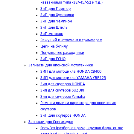
названиями типа -38/-45/-52 и т.д.)
ЗиП для Партнер
ЗиП для Хускварна
ЗиП для Чемпион
ЗиП для Штиль
ЗиП мотокос
Режущий инструмент к триммерам
Цепи на б/пилу
Популярные расходники
ЗиП для ЕСНО
Запчасти для японской мототехники
ЗИП для мотоцикла HONDA CB400
ЗИП для мотоцикла YAMAHA YBR125
Зип для скутеров HONDA
Зип для скутеров SUZUKI
Зип для скутеров Yamaha
Ремни и ролики вариатора для япоинских
скутеров
ЗиП для скутеров HONDA
Запчасти для Снегоходов
SnowFox (разборная рама, круглая фара, он же