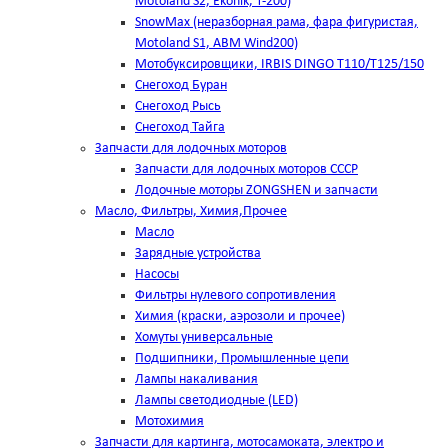
Motoland S2, Ekonik, T-200)
SnowMax (неразборная рама, фара фигуристая,
Motoland S1, ABM Wind200)
Мотобуксировщики, IRBIS DINGO Т110/Т125/150
Снегоход Буран
Снегоход Рысь
Снегоход Тайга
Запчасти для лодочных моторов
Запчасти для лодочных моторов СССР
Лодочные моторы ZONGSHEN и запчасти
Масло, Фильтры, Химия,Прочее
Масло
Зарядные устройства
Насосы
Фильтры нулевого сопротивления
Химия (краски, аэрозоли и прочее)
Хомуты универсальные
Подшипники, Промышленные цепи
Лампы накаливания
Лампы светодиодные (LED)
Мотохимия
Запчасти для картинга, мотосамоката, электро и