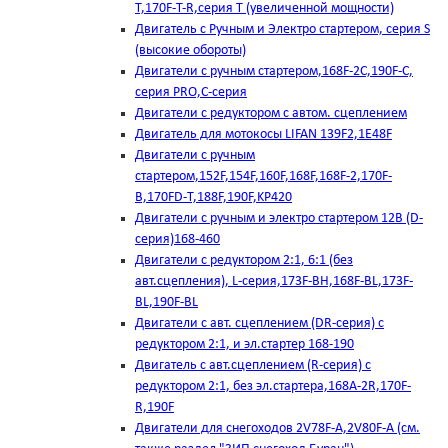
T,170F-T-R,серия Т (увеличенной мощности)
Двигатель с Ручным и Электро стартером, серия S
(высокие обороты)
Двигатели с ручным стартером,168F-2C,190F-C,
серия PRO,C-серия
Двигатели с редуктором с автом. сцеплением
Двигатель для мотокосы LIFAN 139F2,1E48F
Двигатели с ручным
стартером,152F,154F,160F,168F,168F-2,170F-
B,170FD-T,188F,190F,KP420
Двигатели с ручным и электро стартером 12В (D-
серия)168-460
Двигатели с редуктором 2:1, 6:1 (без
авт.сцепления), L-серия,173F-BH,168F-BL,173F-
BL,190F-BL
Двигатели с авт. сцеплением (DR-серия) с
редуктором 2:1, и эл.стартер 168-190
Двигатель с авт.сцеплением (R-серия) с
редуктором 2:1, без эл.стартера,168А-2R,170F-
R,190F
Двигатели для снегоходов 2V78F-A,2V80F-A (см.