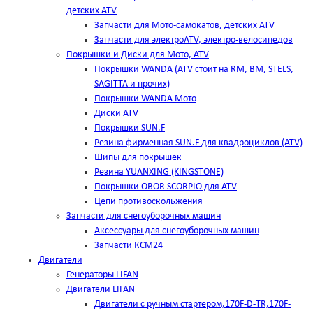
детских ATV
Запчасти для Мото-самокатов, детских ATV
Запчасти для электроATV, электро-велосипедов
Покрышки и Диски для Мото, ATV
Покрышки WANDA (АТV стоит на RM, BM, STELS,
SAGITTA и прочих)
Покрышки WANDA Мото
Диски ATV
Покрышки SUN.F
Резина фирменная SUN.F для квадроциклов (АТV)
Шипы для покрышек
Резина YUANXING (KINGSTONE)
Покрышки OBOR SCORPIO для ATV
Цепи противоскольжения
Запчасти для снегоуборочных машин
Аксессуары для снегоуборочных машин
Запчасти КСМ24
Двигатели
Генераторы LIFAN
Двигатели LIFAN
Двигатели с ручным стартером,170F-D-TR,170F-