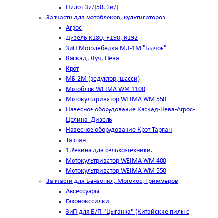
Пилот ЗиД50, ЗиД
Запчасти для мотоблоков, культиваторов
Агрос
Дизель R180, R190, R192
ЗиП Мотолебедка МЛ-1М "Бычок"
Каскад, Луч, Нева
Крот
МБ-2М (редуктор, шасси)
Мотоблок WEIMA WM 1100
Мотокультриватор WEIMA WM 550
Навесное оборудование Каскад-Нева-Агрос-
Целина -Дизель
Навесное оборудование Крот-Тарпан
Тарпан
1.Резина для сельхозтехники.
Мотокультриватор WEIMA WM 400
Мотокультриватор WEIMA WM 550
Запчасти для Бензопил, Мотокос, Триммеров
Аксессуары
Газонокосилки
ЗиП для Б/П "Цыганка" (Китайские пилы с