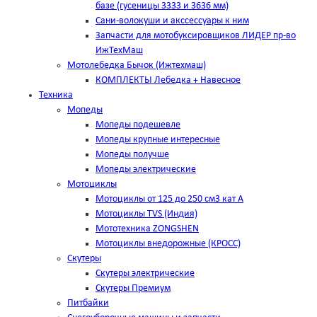
базе (гусеницы 3333 и 3636 мм)
Сани-волокуши и акссессуары к ним
Запчасти для мотобуксировщиков ЛИДЕР пр-во
ИжТехМаш
Мотолебедка Бычок (Ижтехмаш)
КОМПЛЕКТЫ Лебедка + Навесное
Техника
Мопеды
Мопеды подешевле
Мопеды крупные интересные
Мопеды получше
Мопеды электрические
Мотоциклы
Мотоциклы от 125 до 250 см3 кат А
Мотоциклы TVS (Индия)
Мототехника ZONGSHEN
Мотоциклы внедорожные (КРОСС)
Скутеры
Скутеры электрические
Скутеры Премиум
Питбайки