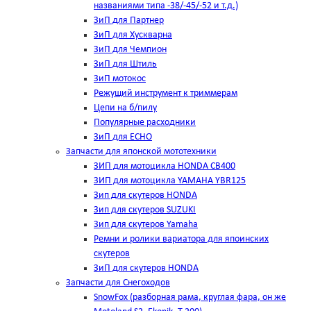
названиями типа -38/-45/-52 и т.д.)
ЗиП для Партнер
ЗиП для Хускварна
ЗиП для Чемпион
ЗиП для Штиль
ЗиП мотокос
Режущий инструмент к триммерам
Цепи на б/пилу
Популярные расходники
ЗиП для ЕСНО
Запчасти для японской мототехники
ЗИП для мотоцикла HONDA CB400
ЗИП для мотоцикла YAMAHA YBR125
Зип для скутеров HONDA
Зип для скутеров SUZUKI
Зип для скутеров Yamaha
Ремни и ролики вариатора для япоинских
скутеров
ЗиП для скутеров HONDA
Запчасти для Снегоходов
SnowFox (разборная рама, круглая фара, он же