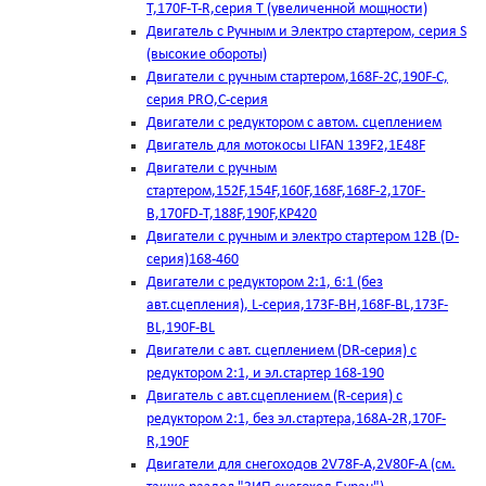
T,170F-T-R,серия Т (увеличенной мощности)
Двигатель с Ручным и Электро стартером, серия S
(высокие обороты)
Двигатели с ручным стартером,168F-2C,190F-C,
серия PRO,C-серия
Двигатели с редуктором с автом. сцеплением
Двигатель для мотокосы LIFAN 139F2,1E48F
Двигатели с ручным
стартером,152F,154F,160F,168F,168F-2,170F-
B,170FD-T,188F,190F,KP420
Двигатели с ручным и электро стартером 12В (D-
серия)168-460
Двигатели с редуктором 2:1, 6:1 (без
авт.сцепления), L-серия,173F-BH,168F-BL,173F-
BL,190F-BL
Двигатели с авт. сцеплением (DR-серия) с
редуктором 2:1, и эл.стартер 168-190
Двигатель с авт.сцеплением (R-серия) с
редуктором 2:1, без эл.стартера,168А-2R,170F-
R,190F
Двигатели для снегоходов 2V78F-A,2V80F-A (см.