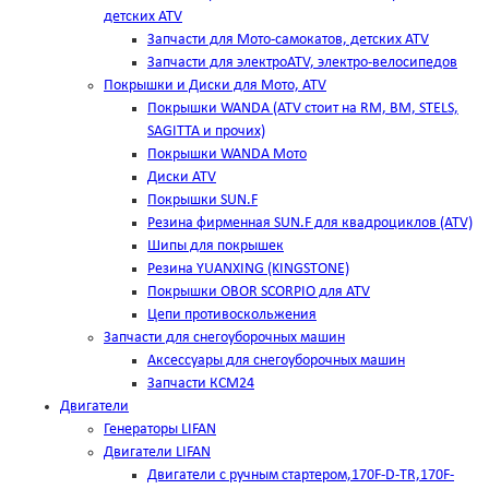
детских ATV
Запчасти для Мото-самокатов, детских ATV
Запчасти для электроATV, электро-велосипедов
Покрышки и Диски для Мото, ATV
Покрышки WANDA (АТV стоит на RM, BM, STELS,
SAGITTA и прочих)
Покрышки WANDA Мото
Диски ATV
Покрышки SUN.F
Резина фирменная SUN.F для квадроциклов (АТV)
Шипы для покрышек
Резина YUANXING (KINGSTONE)
Покрышки OBOR SCORPIO для ATV
Цепи противоскольжения
Запчасти для снегоуборочных машин
Аксессуары для снегоуборочных машин
Запчасти КСМ24
Двигатели
Генераторы LIFAN
Двигатели LIFAN
Двигатели с ручным стартером,170F-D-TR,170F-