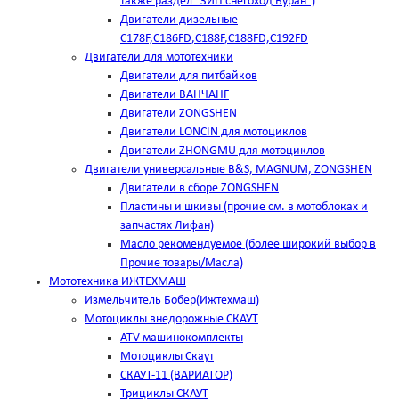
также раздел "ЗИП снегоход Буран")
Двигатели дизельные
C178F,С186FD,C188F,C188FD,C192FD
Двигатели для мототехники
Двигатели для питбайков
Двигатели ВАНЧАНГ
Двигатели ZONGSHEN
Двигатели LONCIN для мотоциклов
Двигатели ZHONGMU для мотоциклов
Двигатели универсальные B&S, MAGNUM, ZONGSHEN
Двигатели в сборе ZONGSHEN
Пластины и шкивы (прочие см. в мотоблоках и
запчастях Лифан)
Масло рекомендуемое (более широкий выбор в
Прочие товары/Масла)
Мототехника ИЖТЕХМАШ
Измельчитель Бобер(Ижтехмаш)
Мотоциклы внедорожные СКАУТ
ATV машинокомплекты
Мотоциклы Скаут
СКАУТ-11 (ВАРИАТОР)
Трициклы СКАУТ