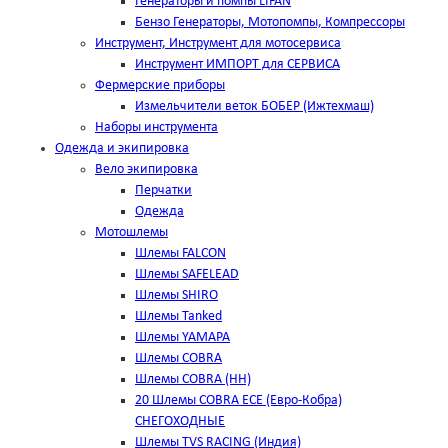
Генераторы и помпы LIFAN
Бензо Генераторы, Мотопомпы, Компрессоры
Инструмент, Инструмент для мотосервиса
Инструмент ИМПОРТ для СЕРВИСА
Фермерские приборы
Измельчители веток БОБЕР (Ижтехмаш)
Наборы инструмента
Одежда и экипировка
Вело экипировка
Перчатки
Одежда
Мотошлемы
Шлемы FALCON
Шлемы SAFELEAD
Шлемы SHIRO
Шлемы Tanked
Шлемы YAMAPA
Шлемы COBRA
Шлемы COBRA (HH)
20 Шлемы COBRA ECE (Евро-Кобра)
СНЕГОХОДНЫЕ
Шлемы TVS RACING (Индия)