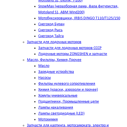
Motoland S2, Ekonik, T-200)
SnowMax (неразборная рама, фара фигуристая,
Motoland S1, ABM Wind200)
Мотобуксировщики, IRBIS DINGO Т110/Т125/150
Снегоход Буран
Снегоход Рысь
Снегоход Тайга
Запчасти для лодочных моторов
Запчасти для лодочных моторов СССР
Лодочные моторы ZONGSHEN и запчасти
Масло, Фильтры, Химия,Прочее
Масло
Зарядные устройства
Насосы
Фильтры нулевого сопротивления
Химия (краски, аэрозоли и прочее)
Хомуты универсальные
Подшипники, Промышленные цепи
Лампы накаливания
Лампы светодиодные (LED)
Мотохимия
Запчасти для картинга, мотосамоката, электро и