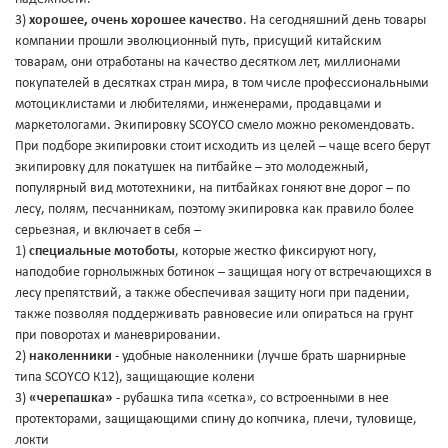
3)
хорошее, очень хорошее качество
. На сегодняшний день товары
компании прошли эволюционный путь, присущий китайским
товарам, они отработаны на качество десятком лет, миллионами
покупателей в десятках стран мира, в том числе профессиональными
мотоциклистами и любителями, инженерами, продавцами и
маркетологами. Экипировку SCOYCO смело можно рекомендовать.
При подборе экипировки стоит исходить из целей – чаще всего берут
экипировку для покатушек на питбайке – это молодежный,
популярный вид мототехники, на питбайках гоняют вне дорог – по
лесу, полям, песчанникам, поэтому экипировка как правило более
серьезная, и включает в себя –
1)
специальные мотоботы
, которые жестко фиксируют ногу,
наподобие горнолыжных ботинок – защищая ногу от встречающихся в
лесу препятствий, а также обеспечивая защиту ноги при падении,
также позволяя поддерживать равновесие или опираться на грунт
при поворотах и маневрировании.
2)
наколенники
- удобные наколенники (лучше брать шарнирные
типа SCOYCO К12), защищающие колени
3)
«черепашка»
- рубашка типа «сетка», со встроенными в нее
протекторами, защищающими спину до копчика, плечи, туловище,
локти