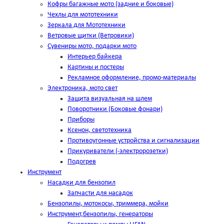
Кофры багажные мото (задние и боковые)
Чехлы для мототехники
Зеркала для Мототехники
Ветровые щитки (Ветровики)
Сувениры мото, подарки мото
Интерьер байкера
Картины и постеры
Рекламное оформление, промо-материалы
Электроника, мото свет
Защита визуальная на шлем
Поворотники (Боковые фонари)
Приборы
Ксенон, светотехника
Противоугонные устройства и сигнализации
Прикуриватели (-электророзетки)
Подогрев
Инструмент
Насадки для бензопил
Запчасти для насадок
Бензопилы, мотокосы, триммера, мойки
Инструмент,бензопилы, генераторы