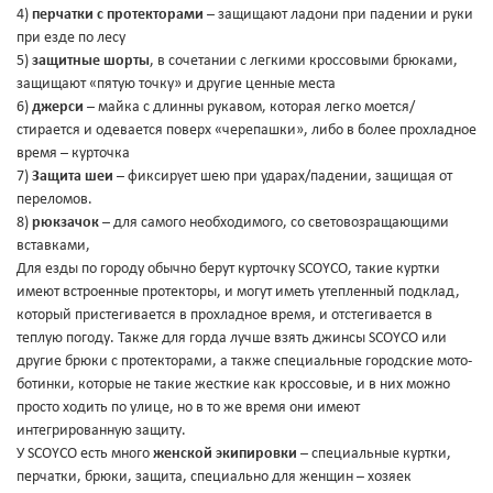
4)
перчатки с протекторами
– защищают ладони при падении и руки
при езде по лесу
5)
защитные шорты
, в сочетании с легкими кроссовыми брюками,
защищают «пятую точку» и другие ценные места
6)
джерси
– майка с длинны рукавом, которая легко моется/
стирается и одевается поверх «черепашки», либо в более прохладное
время – курточка
7)
Защита шеи
– фиксирует шею при ударах/падении, защищая от
переломов.
8)
рюкзачок
– для самого необходимого, со световозращающими
вставками,
Для езды по городу обычно берут курточку SCOYCO, такие куртки
имеют встроенные протекторы, и могут иметь утепленный подклад,
который пристегивается в прохладное время, и отстегивается в
теплую погоду. Также для горда лучше взять джинсы SCOYCO или
другие брюки с протекторами, а также специальные городские мото-
ботинки, которые не такие жесткие как кроссовые, и в них можно
просто ходить по улице, но в то же время они имеют
интегрированную защиту.
У SCOYCO есть много
женской экипировки
– специальные куртки,
перчатки, брюки, защита, специально для женщин – хозяек