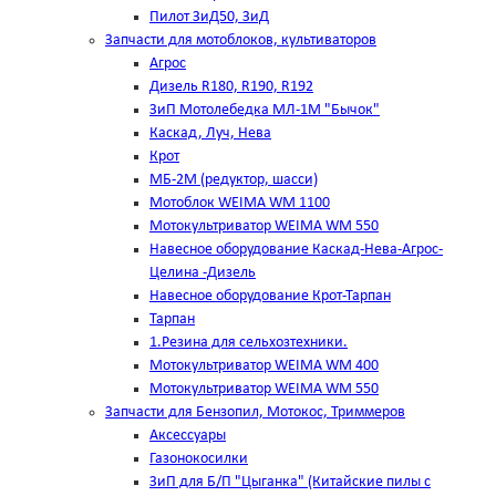
Пилот ЗиД50, ЗиД
Запчасти для мотоблоков, культиваторов
Агрос
Дизель R180, R190, R192
ЗиП Мотолебедка МЛ-1М "Бычок"
Каскад, Луч, Нева
Крот
МБ-2М (редуктор, шасси)
Мотоблок WEIMA WM 1100
Мотокультриватор WEIMA WM 550
Навесное оборудование Каскад-Нева-Агрос-
Целина -Дизель
Навесное оборудование Крот-Тарпан
Тарпан
1.Резина для сельхозтехники.
Мотокультриватор WEIMA WM 400
Мотокультриватор WEIMA WM 550
Запчасти для Бензопил, Мотокос, Триммеров
Аксессуары
Газонокосилки
ЗиП для Б/П "Цыганка" (Китайские пилы с