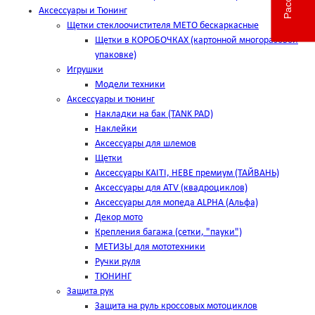
Аксессуары и Тюнинг
Щетки стеклоочистителя METO бескаркасные
Щетки в КОРОБОЧКАХ (картонной многоразовой
упаковке)
Игрушки
Модели техники
Аксессуары и тюнинг
Накладки на бак (TANK PAD)
Наклейки
Аксессуары для шлемов
Щетки
Аксессуары KAITI, HEBE премиум (ТАЙВАНЬ)
Аксессуары для ATV (квадроциклов)
Аксессуары для мопеда ALPHA (Альфа)
Декор мото
Крепления багажа (сетки, "пауки")
МЕТИЗЫ для мототехники
Ручки руля
ТЮНИНГ
Защита рук
Защита на руль кроссовых мотоциклов