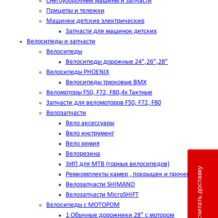
Снегоуборочные машины и запчасти
Прицепы и тележки
Машинки детские электрические
Запчасти для машинок детских
Велосипеды и запчасти
Велосипеды
Велосипеды дорожные 24",26",28"
Велосипеды PHOENIX
Велосипеды трюковые BMX
Веломоторы F50, F72, F80,4х Тактные
Запчасти для веломоторов F50, F72, F80
Велозапчасти
Вело аксессуары
Вело инструмент
Вело химия
Велорезина
ЗИП для MTB (горных велосипедов)
Рассчитать доставку
Ремкомплекты камер , покрышек и прочего
Велозапчасти SHIMANO
Велозапчасти MicroSHIFT
Велосипеды с МОТОРОМ
1 Обычные дорожники 28" с мотором