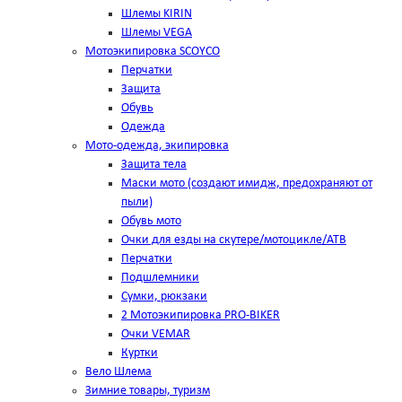
Шлемы KIRIN
Шлемы VEGA
Мотоэкипировка SCOYCO
Перчатки
Защита
Обувь
Одежда
Мото-одежда, экипировка
Защита тела
Маски мото (создают имидж, предохраняют от
пыли)
Обувь мото
Очки для езды на скутере/мотоцикле/АТВ
Перчатки
Подшлемники
Сумки, рюкзаки
2 Мотоэкипировка PRO-BIKER
Очки VEMAR
Куртки
Вело Шлема
Зимние товары, туризм