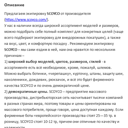
Описание
Предлагаем экипировку
SCOYCO
от производителя
(
https://www.scoyco.com/
).
У нас в наличии всегда широкий ассортимент моделей и размеров,
можно подобрать себе полный комплект для конкретных целей (чаще
всего подбирают экипировку для внедорожных покатушек), а также
на вкус, цвет, и комфортную посадку . Рекомендуем экипировку
SCOYCO
– мы сами ездим в ней, нам она нравится по нескольким
причинам –
1)
широкий выбор моделей, цветов, размеров, стилей
- в
ассортименте есть всё необходимое, кроме, пожалуй, шлемов.
Можно выбрать ботинки, «черепашку», курточку, штаны, защиту шеи,
наколенники, дождевик, рюкзачок, и всё это будет фирменного
качества SCOYCO и по очень демократичной цене.
2)
демократичные цены.
SCOYCO – предприятие массового
производства, дистрибьюторская сеть насчитывает тысячи компаний
в разных странах мира, поэтому товары и цены ориентированы на
массового потребителя, проще говоря, цена доступная каждому. Если
фирменные боты «европейского» производства стоят 25—35 тр. в
розницу, SCOYCO стоят 10-12 тр, причем они отличные по качеству и
надежности.