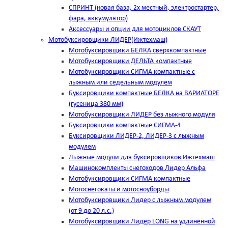
СПРИНТ (новая база, 2х местный, электростартер,
фара, аккумулятор)
Аксессуары и опции для мотоциклов СКАУТ
Мотобуксировщики ЛИДЕР(Ижтехмаш)
Мотобуксировщики БЕЛКА сверхкомпактные
Мотобуксировщики ДЕЛЬТА компактные
Мотобуксировщики СИГМА компактные с
лыжным или седельным модулем
Буксировщики компактные БЕЛКА на ВАРИАТОРЕ
(гусеница 380 мм)
Мотобуксировщики ЛИДЕР без лыжного модуля
Буксировщики компактные СИГМА-4
Буксировщики ЛИДЕР-2, ЛИДЕР-3 c лыжным
модулем
Лыжные модули для буксировщиков Ижтехмаш
Машинокомплекты снегоходов Лидер Альфа
Мотобуксировщики СИГМА компактные
Мотоснегокаты и мотосноуборды
Мотобуксировщики Лидер с лыжным модулем
(от 9 до 20 л.с.)
Мотобуксировщики Лидер LONG на удлинённой