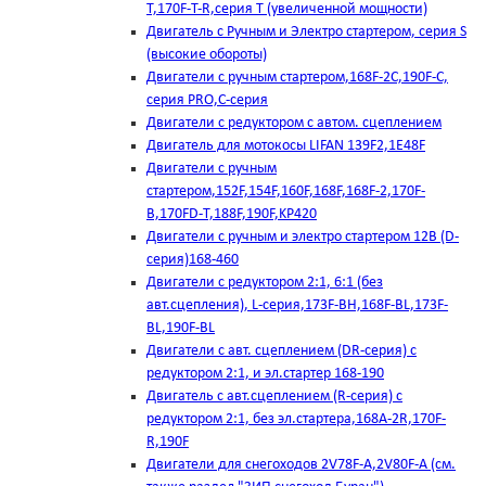
T,170F-T-R,серия Т (увеличенной мощности)
Двигатель с Ручным и Электро стартером, серия S
(высокие обороты)
Двигатели с ручным стартером,168F-2C,190F-C,
серия PRO,C-серия
Двигатели с редуктором с автом. сцеплением
Двигатель для мотокосы LIFAN 139F2,1E48F
Двигатели с ручным
стартером,152F,154F,160F,168F,168F-2,170F-
B,170FD-T,188F,190F,KP420
Двигатели с ручным и электро стартером 12В (D-
серия)168-460
Двигатели с редуктором 2:1, 6:1 (без
авт.сцепления), L-серия,173F-BH,168F-BL,173F-
BL,190F-BL
Двигатели с авт. сцеплением (DR-серия) с
редуктором 2:1, и эл.стартер 168-190
Двигатель с авт.сцеплением (R-серия) с
редуктором 2:1, без эл.стартера,168А-2R,170F-
R,190F
Двигатели для снегоходов 2V78F-A,2V80F-A (см.