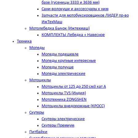
базе (гусеницы 3333 и 3636 мм)
Сани-волокуши и акссессуары к ним
Запчасти для мотобуксировщиков ЛИДЕР пр-во
ИжТехМаш
Мотолебедка Бычок (Ижтехмаш)
КОМПЛЕКТЫ Лебедка + Навесное
Техника
Мопеды
Мопеды подешевле
Мопеды крупные интересные
Мопеды получше
Мопеды электрические
Мотоциклы
Мотоциклы от 125 до 250 см3 кат А
Мотоциклы TVS (Индия)
Мототехника ZONGSHEN
Мотоциклы внедорожные (КРОСС)
Скутеры
Скутеры электрические
Скутеры Премиум
Питбайки