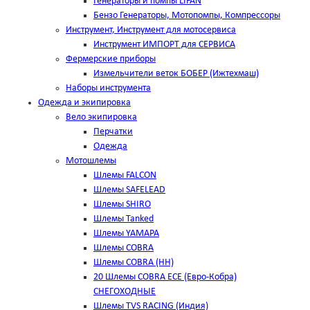
Генераторы и помпы LIFAN
Бензо Генераторы, Мотопомпы, Компрессоры
Инструмент, Инструмент для мотосервиса
Инструмент ИМПОРТ для СЕРВИСА
Фермерские приборы
Измельчители веток БОБЕР (Ижтехмаш)
Наборы инструмента
Одежда и экипировка
Вело экипировка
Перчатки
Одежда
Мотошлемы
Шлемы FALCON
Шлемы SAFELEAD
Шлемы SHIRO
Шлемы Tanked
Шлемы YAMAPA
Шлемы COBRA
Шлемы COBRA (HH)
20 Шлемы COBRA ECE (Евро-Кобра)
СНЕГОХОДНЫЕ
Шлемы TVS RACING (Индия)