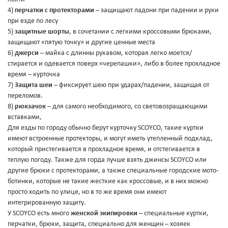
4)
перчатки с протекторами
– защищают ладони при падении и руки
при езде по лесу
5)
защитные шорты
, в сочетании с легкими кроссовыми брюками,
защищают «пятую точку» и другие ценные места
6)
джерси
– майка с длинны рукавом, которая легко моется/
стирается и одевается поверх «черепашки», либо в более прохладное
время – курточка
7)
Защита шеи
– фиксирует шею при ударах/падении, защищая от
переломов.
8)
рюкзачок
– для самого необходимого, со световозращающими
вставками,
Для езды по городу обычно берут курточку SCOYCO, такие куртки
имеют встроенные протекторы, и могут иметь утепленный подклад,
который пристегивается в прохладное время, и отстегивается в
теплую погоду. Также для горда лучше взять джинсы SCOYCO или
другие брюки с протекторами, а также специальные городские мото-
ботинки, которые не такие жесткие как кроссовые, и в них можно
просто ходить по улице, но в то же время они имеют
интегрированную защиту.
У SCOYCO есть много
женской экипировки
– специальные куртки,
перчатки, брюки, защита, специально для женщин – хозяек