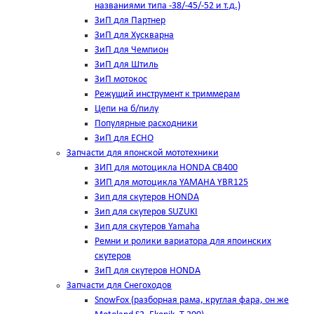
названиями типа -38/-45/-52 и т.д.)
ЗиП для Партнер
ЗиП для Хускварна
ЗиП для Чемпион
ЗиП для Штиль
ЗиП мотокос
Режущий инструмент к триммерам
Цепи на б/пилу
Популярные расходники
ЗиП для ЕСНО
Запчасти для японской мототехники
ЗИП для мотоцикла HONDA CB400
ЗИП для мотоцикла YAMAHA YBR125
Зип для скутеров HONDA
Зип для скутеров SUZUKI
Зип для скутеров Yamaha
Ремни и ролики вариатора для япоинских
скутеров
ЗиП для скутеров HONDA
Запчасти для Снегоходов
SnowFox (разборная рама, круглая фара, он же