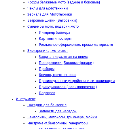
Кофры багажные мото (задние и боковые)
Чехлы для мототехники
Зеркала для Мототехники
Ветровые щитки (Ветровики)
Сувениры мото, подарки мото
Интерьер байкера
Картины и постеры
Рекламное оформление, промо-материалы
Электроника, мото свет
Защита визуальная на шлем
Поворотники (Боковые фонари)
Приборы
Ксенон, светотехника
Противоугонные устройства и сигнализации
Прикуриватели (-электророзетки)
Подогрев
Инструмент
Насадки для бензопил
Запчасти для насадок
Бензопилы, мотокосы, триммера, мойки
Инструмент,бензопилы, генераторы