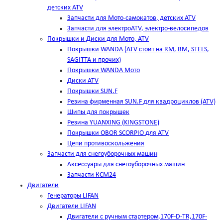
детских ATV
Запчасти для Мото-самокатов, детских ATV
Запчасти для электроATV, электро-велосипедов
Покрышки и Диски для Мото, ATV
Покрышки WANDA (АТV стоит на RM, BM, STELS,
SAGITTA и прочих)
Покрышки WANDA Мото
Диски ATV
Покрышки SUN.F
Резина фирменная SUN.F для квадроциклов (АТV)
Шипы для покрышек
Резина YUANXING (KINGSTONE)
Покрышки OBOR SCORPIO для ATV
Цепи противоскольжения
Запчасти для снегоуборочных машин
Аксессуары для снегоуборочных машин
Запчасти КСМ24
Двигатели
Генераторы LIFAN
Двигатели LIFAN
Двигатели с ручным стартером,170F-D-TR,170F-