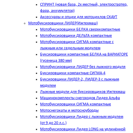
СПРИНТ (новая база, 2х местный, электростартер,
фара, аккумулятор)
Аксессуары и опции для мотоциклов СКАУТ
Мотобуксировщики ЛИДЕР(Ижтехмаш)
Мотобуксировщики БЕЛКА сверхкомпактные
Мотобуксировщики ДЕЛЬТА компактные
Мотобуксировщики СИГМА компактные с
лыжным или седельным модулем
Буксировщики компактные БЕЛКА на ВАРИАТОРЕ
(гусеница 380 мм)
Мотобуксировщики ЛИДЕР без лыжного модуля
Буксировщики компактные СИГМА-4
Буксировщики ЛИДЕР-2, ЛИДЕР-3 c лыжным
модулем
Лыжные модули для буксировщиков Ижтехмаш
Машинокомплекты снегоходов Лидер Альфа
Мотобуксировщики СИГМА компактные
Мотоснегокаты и мотосноуборды
Мотобуксировщики Лидер с лыжным модулем
(от 9 до 20 л.с.)
Мотобуксировщики Лидер LONG на удлинённой