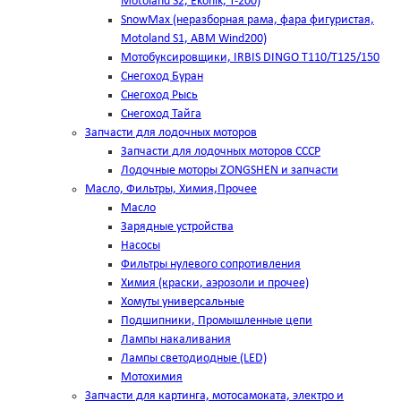
Motoland S2, Ekonik, T-200)
SnowMax (неразборная рама, фара фигуристая,
Motoland S1, ABM Wind200)
Мотобуксировщики, IRBIS DINGO Т110/Т125/150
Снегоход Буран
Снегоход Рысь
Снегоход Тайга
Запчасти для лодочных моторов
Запчасти для лодочных моторов СССР
Лодочные моторы ZONGSHEN и запчасти
Масло, Фильтры, Химия,Прочее
Масло
Зарядные устройства
Насосы
Фильтры нулевого сопротивления
Химия (краски, аэрозоли и прочее)
Хомуты универсальные
Подшипники, Промышленные цепи
Лампы накаливания
Лампы светодиодные (LED)
Мотохимия
Запчасти для картинга, мотосамоката, электро и