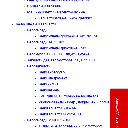
Снегоуборочные машины и запчасти
Прицепы и тележки
Машинки детские электрические
Запчасти для машинок детских
Велосипеды и запчасти
Велосипеды
Велосипеды дорожные 24",26",28"
Велосипеды PHOENIX
Велосипеды трюковые BMX
Веломоторы F50, F72, F80,4х Тактные
Запчасти для веломоторов F50, F72, F80
Велозапчасти
Вело аксессуары
Вело инструмент
Вело химия
Велорезина
ЗИП для MTB (горных велосипедов)
Рассчитать доставку
Ремкомплекты камер , покрышек и прочего
Велозапчасти SHIMANO
Велозапчасти MicroSHIFT
Велосипеды с МОТОРОМ
1 Обычные дорожники 28" с мотором