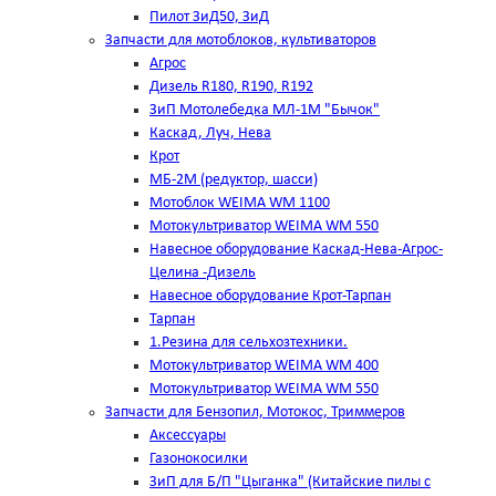
Пилот ЗиД50, ЗиД
Запчасти для мотоблоков, культиваторов
Агрос
Дизель R180, R190, R192
ЗиП Мотолебедка МЛ-1М "Бычок"
Каскад, Луч, Нева
Крот
МБ-2М (редуктор, шасси)
Мотоблок WEIMA WM 1100
Мотокультриватор WEIMA WM 550
Навесное оборудование Каскад-Нева-Агрос-
Целина -Дизель
Навесное оборудование Крот-Тарпан
Тарпан
1.Резина для сельхозтехники.
Мотокультриватор WEIMA WM 400
Мотокультриватор WEIMA WM 550
Запчасти для Бензопил, Мотокос, Триммеров
Аксессуары
Газонокосилки
ЗиП для Б/П "Цыганка" (Китайские пилы с