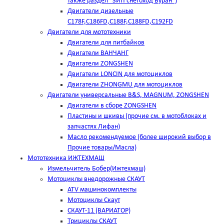
также раздел "ЗИП снегоход Буран")
Двигатели дизельные
C178F,С186FD,C188F,C188FD,C192FD
Двигатели для мототехники
Двигатели для питбайков
Двигатели ВАНЧАНГ
Двигатели ZONGSHEN
Двигатели LONCIN для мотоциклов
Двигатели ZHONGMU для мотоциклов
Двигатели универсальные B&S, MAGNUM, ZONGSHEN
Двигатели в сборе ZONGSHEN
Пластины и шкивы (прочие см. в мотоблоках и
запчастях Лифан)
Масло рекомендуемое (более широкий выбор в
Прочие товары/Масла)
Мототехника ИЖТЕХМАШ
Измельчитель Бобер(Ижтехмаш)
Мотоциклы внедорожные СКАУТ
ATV машинокомплекты
Мотоциклы Скаут
СКАУТ-11 (ВАРИАТОР)
Трициклы СКАУТ