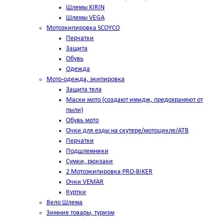
Шлемы KIRIN
Шлемы VEGA
Мотоэкипировка SCOYCO
Перчатки
Защита
Обувь
Одежда
Мото-одежда, экипировка
Защита тела
Маски мото (создают имидж, предохраняют от
пыли)
Обувь мото
Очки для езды на скутере/мотоцикле/АТВ
Перчатки
Подшлемники
Сумки, рюкзаки
2 Мотоэкипировка PRO-BIKER
Очки VEMAR
Куртки
Вело Шлема
Зимние товары, туризм