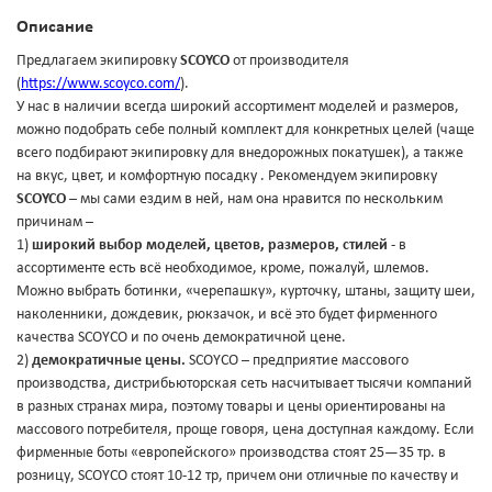
Описание
Предлагаем экипировку
SCOYCO
от производителя
(
https://www.scoyco.com/
).
У нас в наличии всегда широкий ассортимент моделей и размеров,
можно подобрать себе полный комплект для конкретных целей (чаще
всего подбирают экипировку для внедорожных покатушек), а также
на вкус, цвет, и комфортную посадку . Рекомендуем экипировку
SCOYCO
– мы сами ездим в ней, нам она нравится по нескольким
причинам –
1)
широкий выбор моделей, цветов, размеров, стилей
- в
ассортименте есть всё необходимое, кроме, пожалуй, шлемов.
Можно выбрать ботинки, «черепашку», курточку, штаны, защиту шеи,
наколенники, дождевик, рюкзачок, и всё это будет фирменного
качества SCOYCO и по очень демократичной цене.
2)
демократичные цены.
SCOYCO – предприятие массового
производства, дистрибьюторская сеть насчитывает тысячи компаний
в разных странах мира, поэтому товары и цены ориентированы на
массового потребителя, проще говоря, цена доступная каждому. Если
фирменные боты «европейского» производства стоят 25—35 тр. в
розницу, SCOYCO стоят 10-12 тр, причем они отличные по качеству и