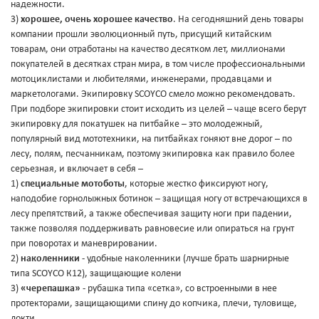
надежности.
3)
хорошее, очень хорошее качество
. На сегодняшний день товары
компании прошли эволюционный путь, присущий китайским
товарам, они отработаны на качество десятком лет, миллионами
покупателей в десятках стран мира, в том числе профессиональными
мотоциклистами и любителями, инженерами, продавцами и
маркетологами. Экипировку SCOYCO смело можно рекомендовать.
При подборе экипировки стоит исходить из целей – чаще всего берут
экипировку для покатушек на питбайке – это молодежный,
популярный вид мототехники, на питбайках гоняют вне дорог – по
лесу, полям, песчанникам, поэтому экипировка как правило более
серьезная, и включает в себя –
1)
специальные мотоботы
, которые жестко фиксируют ногу,
наподобие горнолыжных ботинок – защищая ногу от встречающихся в
лесу препятствий, а также обеспечивая защиту ноги при падении,
также позволяя поддерживать равновесие или опираться на грунт
при поворотах и маневрировании.
2)
наколенники
- удобные наколенники (лучше брать шарнирные
типа SCOYCO К12), защищающие колени
3)
«черепашка»
- рубашка типа «сетка», со встроенными в нее
протекторами, защищающими спину до копчика, плечи, туловище,
локти