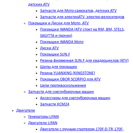
детских ATV
Запчасти для Мото-самокатов, детских ATV
Запчасти для электроATV, электро-велосипедов
Покрышки и Диски для Мото, ATV
Покрышки WANDA (АТV стоит на RM, BM, STELS,
SAGITTA и прочих)
Покрышки WANDA Мото
Диски ATV
Покрышки SUN.F
Резина фирменная SUN.F для квадроциклов (АТV)
Шипы для покрышек
Резина YUANXING (KINGSTONE)
Покрышки OBOR SCORPIO для ATV
Цепи противоскольжения
Запчасти для снегоуборочных машин
Аксессуары для снегоуборочных машин
Запчасти КСМ24
Двигатели
Генераторы LIFAN
Двигатели LIFAN
Двигатели с ручным стартером,170F-D-TR,170F-