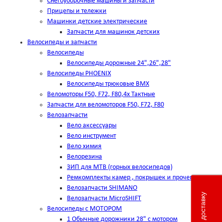
Снегоуборочные машины и запчасти
Прицепы и тележки
Машинки детские электрические
Запчасти для машинок детских
Велосипеды и запчасти
Велосипеды
Велосипеды дорожные 24",26",28"
Велосипеды PHOENIX
Велосипеды трюковые BMX
Веломоторы F50, F72, F80,4х Тактные
Запчасти для веломоторов F50, F72, F80
Велозапчасти
Вело аксессуары
Вело инструмент
Вело химия
Велорезина
ЗИП для MTB (горных велосипедов)
Ремкомплекты камер , покрышек и прочего
Велозапчасти SHIMANO
Велозапчасти MicroSHIFT
Велосипеды с МОТОРОМ
1 Обычные дорожники 28" с мотором