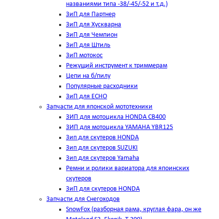
названиями типа -38/-45/-52 и т.д.)
ЗиП для Партнер
ЗиП для Хускварна
ЗиП для Чемпион
ЗиП для Штиль
ЗиП мотокос
Режущий инструмент к триммерам
Цепи на б/пилу
Популярные расходники
ЗиП для ЕСНО
Запчасти для японской мототехники
ЗИП для мотоцикла HONDA CB400
ЗИП для мотоцикла YAMAHA YBR125
Зип для скутеров HONDA
Зип для скутеров SUZUKI
Зип для скутеров Yamaha
Ремни и ролики вариатора для япоинских
скутеров
ЗиП для скутеров HONDA
Запчасти для Снегоходов
SnowFox (разборная рама, круглая фара, он же