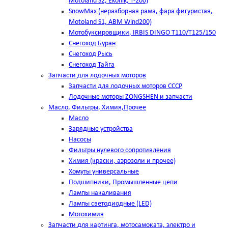
Motoland S2, Ekonik, T-200)
SnowMax (неразборная рама, фара фигуристая,
Motoland S1, ABM Wind200)
Мотобуксировщики, IRBIS DINGO Т110/Т125/150
Снегоход Буран
Снегоход Рысь
Снегоход Тайга
Запчасти для лодочных моторов
Запчасти для лодочных моторов СССР
Лодочные моторы ZONGSHEN и запчасти
Масло, Фильтры, Химия,Прочее
Масло
Зарядные устройства
Насосы
Фильтры нулевого сопротивления
Химия (краски, аэрозоли и прочее)
Хомуты универсальные
Подшипники, Промышленные цепи
Лампы накаливания
Лампы светодиодные (LED)
Мотохимия
Запчасти для картинга, мотосамоката, электро и