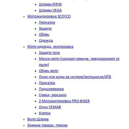
Шлемы KIRIN
Шлемы VEGA
Мотоэкипировка SCOYCO
Перчатки
Защита
Обувь
Одежда
Мото-одежда, экипировка
Защита тела
Маски мото (создают имидж, предохраняют от
пыли)
Обувь мото
Очки для езды на скутере/мотоцикле/АТВ
Перчатки
Подшлемники
Сумки, рюкзаки
2 Мотоэкипировка PRO-BIKER
Очки VEMAR
Куртки
Вело Шлема
Зимние товары, туризм