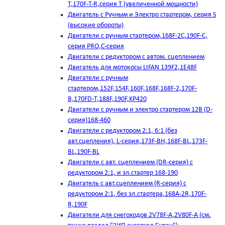
T,170F-T-R,серия Т (увеличенной мощности)
Двигатель с Ручным и Электро стартером, серия S
(высокие обороты)
Двигатели с ручным стартером,168F-2C,190F-C,
серия PRO,C-серия
Двигатели с редуктором с автом. сцеплением
Двигатель для мотокосы LIFAN 139F2,1E48F
Двигатели с ручным
стартером,152F,154F,160F,168F,168F-2,170F-
B,170FD-T,188F,190F,KP420
Двигатели с ручным и электро стартером 12В (D-
серия)168-460
Двигатели с редуктором 2:1, 6:1 (без
авт.сцепления), L-серия,173F-BH,168F-BL,173F-
BL,190F-BL
Двигатели с авт. сцеплением (DR-серия) с
редуктором 2:1, и эл.стартер 168-190
Двигатель с авт.сцеплением (R-серия) с
редуктором 2:1, без эл.стартера,168А-2R,170F-
R,190F
Двигатели для снегоходов 2V78F-A,2V80F-A (см.