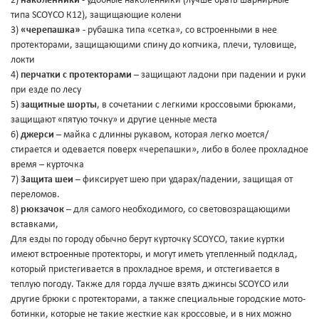
2)
наколенники
- удобные наколенники (лучше брать шарнирные
типа SCOYCO К12), защищающие колени
3)
«черепашка»
- рубашка типа «сетка», со встроенными в нее
протекторами, защищающими спину до копчика, плечи, туловище,
локти
4)
перчатки с протекторами
– защищают ладони при падении и руки
при езде по лесу
5)
защитные шорты
, в сочетании с легкими кроссовыми брюками,
защищают «пятую точку» и другие ценные места
6)
джерси
– майка с длинны рукавом, которая легко моется/
стирается и одевается поверх «черепашки», либо в более прохладное
время – курточка
7)
Защита шеи
– фиксирует шею при ударах/падении, защищая от
переломов.
8)
рюкзачок
– для самого необходимого, со световозращающими
вставками,
Для езды по городу обычно берут курточку SCOYCO, такие куртки
имеют встроенные протекторы, и могут иметь утепленный подклад,
который пристегивается в прохладное время, и отстегивается в
теплую погоду. Также для горда лучше взять джинсы SCOYCO или
другие брюки с протекторами, а также специальные городские мото-
ботинки, которые не такие жесткие как кроссовые, и в них можно