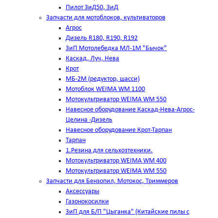
Пилот ЗиД50, ЗиД
Запчасти для мотоблоков, культиваторов
Агрос
Дизель R180, R190, R192
ЗиП Мотолебедка МЛ-1М "Бычок"
Каскад, Луч, Нева
Крот
МБ-2М (редуктор, шасси)
Мотоблок WEIMA WM 1100
Мотокультриватор WEIMA WM 550
Навесное оборудование Каскад-Нева-Агрос-
Целина -Дизель
Навесное оборудование Крот-Тарпан
Тарпан
1.Резина для сельхозтехники.
Мотокультриватор WEIMA WM 400
Мотокультриватор WEIMA WM 550
Запчасти для Бензопил, Мотокос, Триммеров
Аксессуары
Газонокосилки
ЗиП для Б/П "Цыганка" (Китайские пилы с