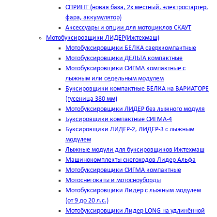
СПРИНТ (новая база, 2х местный, электростартер,
фара, аккумулятор)
Аксессуары и опции для мотоциклов СКАУТ
Мотобуксировщики ЛИДЕР(Ижтехмаш)
Мотобуксировщики БЕЛКА сверхкомпактные
Мотобуксировщики ДЕЛЬТА компактные
Мотобуксировщики СИГМА компактные с
лыжным или седельным модулем
Буксировщики компактные БЕЛКА на ВАРИАТОРЕ
(гусеница 380 мм)
Мотобуксировщики ЛИДЕР без лыжного модуля
Буксировщики компактные СИГМА-4
Буксировщики ЛИДЕР-2, ЛИДЕР-3 c лыжным
модулем
Лыжные модули для буксировщиков Ижтехмаш
Машинокомплекты снегоходов Лидер Альфа
Мотобуксировщики СИГМА компактные
Мотоснегокаты и мотосноуборды
Мотобуксировщики Лидер с лыжным модулем
(от 9 до 20 л.с.)
Мотобуксировщики Лидер LONG на удлинённой