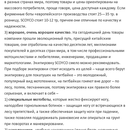
в разных странах мира, поэтому товары и цены ориентированы на
массового потребителя, проще говоря, цена доступная каждому. Если
фирменные боты «европейского» производства стоят 25—35 тр. в
розницу, SCOYCO стоят 10-12 тр, причем они отличные по качеству и
надежности.
3)
хорошее, очень хорошее качество
. На сегодняшний день товары
компании прошли эволюционный путь, присущий китайским
товарам, они отработаны на качество десятком лет, миллионами
покупателей в десятках стран мира, в том числе профессиональными
мотоциклистами и любителями, инженерами, продавцами и
маркетологами. Экипировку SCOYCO смело можно рекомендовать.
При подборе экипировки стоит исходить из целей – чаще всего берут
экипировку для покатушек на питбайке – это молодежный,
популярный вид мототехники, на питбайках гоняют вне дорог – по
лесу, полям, песчанникам, поэтому экипировка как правило более
серьезная, и включает в себя –
1)
специальные мотоботы
, которые жестко фиксируют ногу,
наподобие горнолыжных ботинок – защищая ногу от встречающихся в
лесу препятствий, а также обеспечивая защиту ноги при падении,
также позволяя поддерживать равновесие или опираться на грунт
при поворотах и маневрировании.