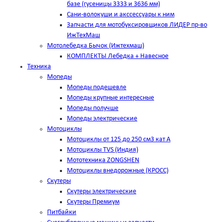
базе (гусеницы 3333 и 3636 мм)
Сани-волокуши и акссессуары к ним
Запчасти для мотобуксировщиков ЛИДЕР пр-во
ИжТехМаш
Мотолебедка Бычок (Ижтехмаш)
КОМПЛЕКТЫ Лебедка + Навесное
Техника
Мопеды
Мопеды подешевле
Мопеды крупные интересные
Мопеды получше
Мопеды электрические
Мотоциклы
Мотоциклы от 125 до 250 см3 кат А
Мотоциклы TVS (Индия)
Мототехника ZONGSHEN
Мотоциклы внедорожные (КРОСС)
Скутеры
Скутеры электрические
Скутеры Премиум
Питбайки