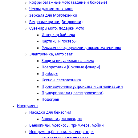
Кофры багажные мото (задние и боковые)
Чехлы для мототехники
Зеркала для Мототехники
Ветровые щитки (Ветровики)
Сувениры мото, подарки мото
Интерьер байкера
Картины и постеры
Рекламное оформление, промо-материалы
Электроника, мото свет
Защита визуальная на шлем
Поворотники (Боковые фонари)
Приборы
Ксенон, светотехника
Противоугонные устройства и сигнализации
Прикуриватели (-электророзетки)
Подогрев
Инструмент
Насадки для бензопил
Запчасти для насадок
Бензопилы, мотокосы, триммера, мойки
Инструмент,бензопилы, генераторы