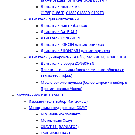
также раздел "ЗИП снегоход Буран")
Двигатели дизельные
C178F,С186FD,C188F,C188FD,C192FD
Двигатели для мототехники
Двигатели для питбайков
Двигатели ВАНЧАНГ
Двигатели ZONGSHEN
Двигатели LONCIN для мотоциклов
Двигатели ZHONGMU для мотоциклов
Двигатели универсальные B&S, MAGNUM, ZONGSHEN
Двигатели в сборе ZONGSHEN
Пластины и шкивы (прочие см. в мотоблоках и
запчастях Лифан)
Масло рекомендуемое (более широкий выбор в
Прочие товары/Масла)
Мототехника ИЖТЕХМАШ
Измельчитель Бобер(Ижтехмаш)
Мотоциклы внедорожные СКАУТ
ATV машинокомплекты
Мотоциклы Скаут
СКАУТ-11 (ВАРИАТОР)
Трициклы СКАУТ