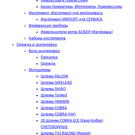
Генераторы и помпы LIFAN
Бензо Генераторы, Мотопомпы, Компрессоры
Инструмент, Инструмент для мотосервиса
Инструмент ИМПОРТ для СЕРВИСА
Фермерские приборы
Измельчители веток БОБЕР (Ижтехмаш)
Наборы инструмента
Одежда и экипировка
Вело экипировка
Перчатки
Одежда
Мотошлемы
Шлемы FALCON
Шлемы SAFELEAD
Шлемы SHIRO
Шлемы Tanked
Шлемы YAMAPA
Шлемы COBRA
Шлемы COBRA (HH)
20 Шлемы COBRA ECE (Евро-Кобра)
СНЕГОХОДНЫЕ
Шлемы TVS RACING (Индия)