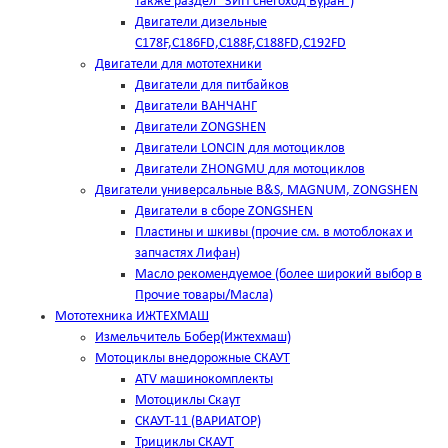
также раздел "ЗИП снегоход Буран")
Двигатели дизельные
C178F,С186FD,C188F,C188FD,C192FD
Двигатели для мототехники
Двигатели для питбайков
Двигатели ВАНЧАНГ
Двигатели ZONGSHEN
Двигатели LONCIN для мотоциклов
Двигатели ZHONGMU для мотоциклов
Двигатели универсальные B&S, MAGNUM, ZONGSHEN
Двигатели в сборе ZONGSHEN
Пластины и шкивы (прочие см. в мотоблоках и
запчастях Лифан)
Масло рекомендуемое (более широкий выбор в
Прочие товары/Масла)
Мототехника ИЖТЕХМАШ
Измельчитель Бобер(Ижтехмаш)
Мотоциклы внедорожные СКАУТ
ATV машинокомплекты
Мотоциклы Скаут
СКАУТ-11 (ВАРИАТОР)
Трициклы СКАУТ