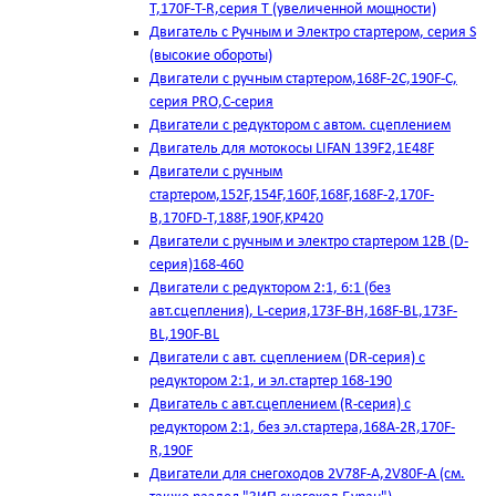
T,170F-T-R,серия Т (увеличенной мощности)
Двигатель с Ручным и Электро стартером, серия S
(высокие обороты)
Двигатели с ручным стартером,168F-2C,190F-C,
серия PRO,C-серия
Двигатели с редуктором с автом. сцеплением
Двигатель для мотокосы LIFAN 139F2,1E48F
Двигатели с ручным
стартером,152F,154F,160F,168F,168F-2,170F-
B,170FD-T,188F,190F,KP420
Двигатели с ручным и электро стартером 12В (D-
серия)168-460
Двигатели с редуктором 2:1, 6:1 (без
авт.сцепления), L-серия,173F-BH,168F-BL,173F-
BL,190F-BL
Двигатели с авт. сцеплением (DR-серия) с
редуктором 2:1, и эл.стартер 168-190
Двигатель с авт.сцеплением (R-серия) с
редуктором 2:1, без эл.стартера,168А-2R,170F-
R,190F
Двигатели для снегоходов 2V78F-A,2V80F-A (см.