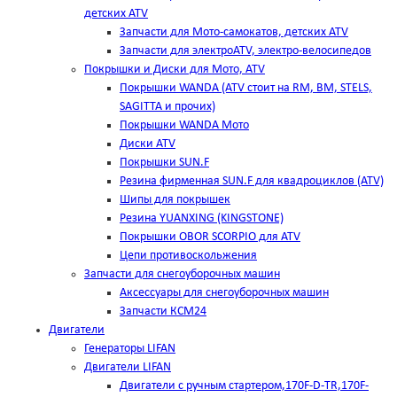
детских ATV
Запчасти для Мото-самокатов, детских ATV
Запчасти для электроATV, электро-велосипедов
Покрышки и Диски для Мото, ATV
Покрышки WANDA (АТV стоит на RM, BM, STELS,
SAGITTA и прочих)
Покрышки WANDA Мото
Диски ATV
Покрышки SUN.F
Резина фирменная SUN.F для квадроциклов (АТV)
Шипы для покрышек
Резина YUANXING (KINGSTONE)
Покрышки OBOR SCORPIO для ATV
Цепи противоскольжения
Запчасти для снегоуборочных машин
Аксессуары для снегоуборочных машин
Запчасти КСМ24
Двигатели
Генераторы LIFAN
Двигатели LIFAN
Двигатели с ручным стартером,170F-D-TR,170F-