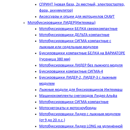
СПРИНТ (новая база, 2х местный, электростартер,
фара, аккумулятор)
Аксессуары и опции для мотоциклов СКАУТ
Мотобуксировщики ЛИДЕР(Ижтехмаш)
Мотобуксировщики БЕЛКА сверхкомпактные
Мотобуксировщики ДЕЛЬТА компактные
Мотобуксировщики СИГМА компактные с
лыжным или седельным модулем
Буксировщики компактные БЕЛКА на ВАРИАТОРЕ
(гусеница 380 мм)
Мотобуксировщики ЛИДЕР без лыжного модуля
Буксировщики компактные СИГМА-4
Буксировщики ЛИДЕР-2, ЛИДЕР-3 c лыжным
модулем
Лыжные модули для буксировщиков Ижтехмаш
Машинокомплекты снегоходов Лидер Альфа
Мотобуксировщики СИГМА компактные
Мотоснегокаты и мотосноуборды
Мотобуксировщики Лидер с лыжным модулем
(от 9 до 20 л.с.)
Мотобуксировщики Лидер LONG на удлинённой