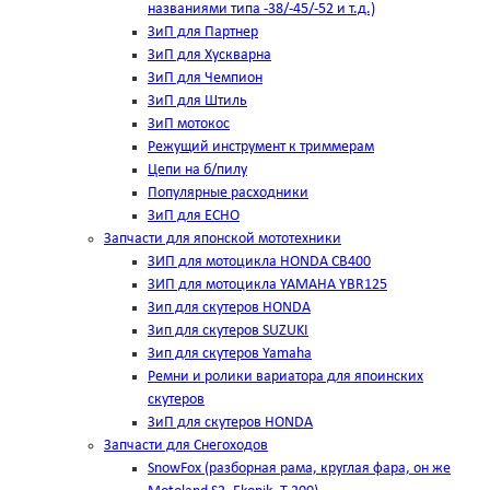
названиями типа -38/-45/-52 и т.д.)
ЗиП для Партнер
ЗиП для Хускварна
ЗиП для Чемпион
ЗиП для Штиль
ЗиП мотокос
Режущий инструмент к триммерам
Цепи на б/пилу
Популярные расходники
ЗиП для ЕСНО
Запчасти для японской мототехники
ЗИП для мотоцикла HONDA CB400
ЗИП для мотоцикла YAMAHA YBR125
Зип для скутеров HONDA
Зип для скутеров SUZUKI
Зип для скутеров Yamaha
Ремни и ролики вариатора для япоинских
скутеров
ЗиП для скутеров HONDA
Запчасти для Снегоходов
SnowFox (разборная рама, круглая фара, он же