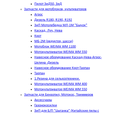
Пилот ЗиД50, ЗиД
Запчасти для мотоблоков, культиваторов
Агрос
Дизель R180, R190, R192
ЗиП Мотолебедка МЛ-1М "Бычок"
Каскад, Луч, Нева
Крот
МБ-2М (редуктор, шасси)
Мотоблок WEIMA WM 1100
Мотокультриватор WEIMA WM 550
Навесное оборудование Каскад-Нева-Агрос-
Целина -Дизель
Навесное оборудование Крот-Тарпан
Тарпан
1.Резина для сельхозтехники.
Мотокультриватор WEIMA WM 400
Мотокультриватор WEIMA WM 550
Запчасти для Бензопил, Мотокос, Триммеров
Аксессуары
Газонокосилки
ЗиП для Б/П "Цыганка" (Китайские пилы с