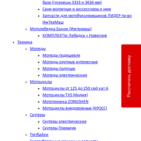
базе (гусеницы 3333 и 3636 мм)
Сани-волокуши и акссессуары к ним
Запчасти для мотобуксировщиков ЛИДЕР пр-во
ИжТехМаш
Мотолебедка Бычок (Ижтехмаш)
КОМПЛЕКТЫ Лебедка + Навесное
Техника
Мопеды
Мопеды подешевле
Рассчитать доставку
Мопеды крупные интересные
Мопеды получше
Мопеды электрические
Мотоциклы
Мотоциклы от 125 до 250 см3 кат А
Мотоциклы TVS (Индия)
Мототехника ZONGSHEN
Мотоциклы внедорожные (КРОСС)
Скутеры
Скутеры электрические
Скутеры Премиум
Питбайки