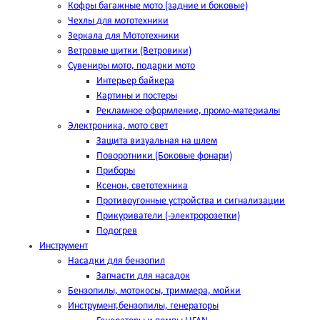
Кофры багажные мото (задние и боковые)
Чехлы для мототехники
Зеркала для Мототехники
Ветровые щитки (Ветровики)
Сувениры мото, подарки мото
Интерьер байкера
Картины и постеры
Рекламное оформление, промо-материалы
Электроника, мото свет
Защита визуальная на шлем
Поворотники (Боковые фонари)
Приборы
Ксенон, светотехника
Противоугонные устройства и сигнализации
Прикуриватели (-электророзетки)
Подогрев
Инструмент
Насадки для бензопил
Запчасти для насадок
Бензопилы, мотокосы, триммера, мойки
Инструмент,бензопилы, генераторы