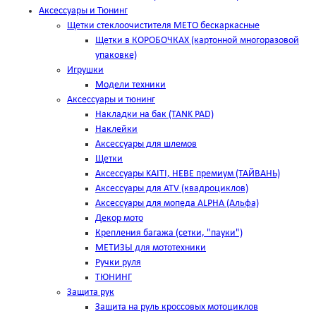
Аксессуары и Тюнинг
Щетки стеклоочистителя METO бескаркасные
Щетки в КОРОБОЧКАХ (картонной многоразовой
упаковке)
Игрушки
Модели техники
Аксессуары и тюнинг
Накладки на бак (TANK PAD)
Наклейки
Аксессуары для шлемов
Щетки
Аксессуары KAITI, HEBE премиум (ТАЙВАНЬ)
Аксессуары для ATV (квадроциклов)
Аксессуары для мопеда ALPHA (Альфа)
Декор мото
Крепления багажа (сетки, "пауки")
МЕТИЗЫ для мототехники
Ручки руля
ТЮНИНГ
Защита рук
Защита на руль кроссовых мотоциклов