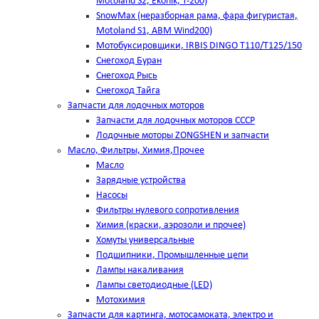
Motoland S2, Ekonik, T-200)
SnowMax (неразборная рама, фара фигуристая,
Motoland S1, ABM Wind200)
Мотобуксировщики, IRBIS DINGO Т110/Т125/150
Снегоход Буран
Снегоход Рысь
Снегоход Тайга
Запчасти для лодочных моторов
Запчасти для лодочных моторов СССР
Лодочные моторы ZONGSHEN и запчасти
Масло, Фильтры, Химия,Прочее
Масло
Зарядные устройства
Насосы
Фильтры нулевого сопротивления
Химия (краски, аэрозоли и прочее)
Хомуты универсальные
Подшипники, Промышленные цепи
Лампы накаливания
Лампы светодиодные (LED)
Мотохимия
Запчасти для картинга, мотосамоката, электро и