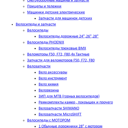
Снегоуборочные машины и запчасти
Прицепы и тележки
Машинки детские электрические
Запчасти для машинок детских
Велосипеды и запчасти
Велосипеды
Велосипеды дорожные 24",26",28"
Велосипеды PHOENIX
Велосипеды трюковые BMX
Веломоторы F50, F72, F80,4х Тактные
Запчасти для веломоторов F50, F72, F80
Велозапчасти
Вело аксессуары
Вело инструмент
Вело химия
Велорезина
ЗИП для MTB (горных велосипедов)
Ремкомплекты камер , покрышек и прочего
Велозапчасти SHIMANO
Велозапчасти MicroSHIFT
Велосипеды с МОТОРОМ
1 Обычные дорожники 28" с мотором