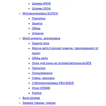
Шлемы KIRIN
Шлемы VEGA
Мотоэкипировка SCOYCO
Перчатки
Защита
Обувь
Одежда
Мото-одежда, экипировка
Защита тела
Маски мото (создают имидж, предохраняют от
пыли)
Обувь мото
Очки для езды на скутере/мотоцикле/АТВ
Перчатки
Подшлемники
Сумки, рюкзаки
2 Мотоэкипировка PRO-BIKER
Очки VEMAR
Куртки
Вело Шлема
Зимние товары, туризм