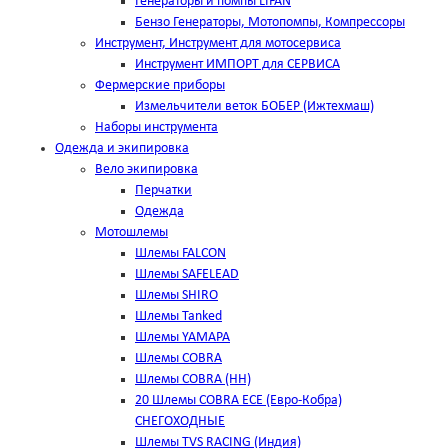
Генераторы и помпы LIFAN
Бензо Генераторы, Мотопомпы, Компрессоры
Инструмент, Инструмент для мотосервиса
Инструмент ИМПОРТ для СЕРВИСА
Фермерские приборы
Измельчители веток БОБЕР (Ижтехмаш)
Наборы инструмента
Одежда и экипировка
Вело экипировка
Перчатки
Одежда
Мотошлемы
Шлемы FALCON
Шлемы SAFELEAD
Шлемы SHIRO
Шлемы Tanked
Шлемы YAMAPA
Шлемы COBRA
Шлемы COBRA (HH)
20 Шлемы COBRA ECE (Евро-Кобра)
СНЕГОХОДНЫЕ
Шлемы TVS RACING (Индия)