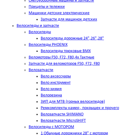
Снегоуборочные машины и запчасти
Прицепы и тележки
Машинки детские электрические
Запчасти для машинок детских
Велосипеды и запчасти
Велосипеды
Велосипеды дорожные 24",26",28"
Велосипеды PHOENIX
Велосипеды трюковые BMX
Веломоторы F50, F72, F80,4х Тактные
Запчасти для веломоторов F50, F72, F80
Велозапчасти
Вело аксессуары
Вело инструмент
Вело химия
Велорезина
ЗИП для MTB (горных велосипедов)
Ремкомплекты камер , покрышек и прочего
Велозапчасти SHIMANO
Велозапчасти MicroSHIFT
Велосипеды с МОТОРОМ
1 Обычные дорожники 28" с мотором