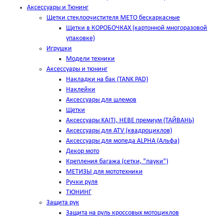
Аксессуары и Тюнинг
Щетки стеклоочистителя METO бескаркасные
Щетки в КОРОБОЧКАХ (картонной многоразовой
упаковке)
Игрушки
Модели техники
Аксессуары и тюнинг
Накладки на бак (TANK PAD)
Наклейки
Аксессуары для шлемов
Щетки
Аксессуары KAITI, HEBE премиум (ТАЙВАНЬ)
Аксессуары для ATV (квадроциклов)
Аксессуары для мопеда ALPHA (Альфа)
Декор мото
Крепления багажа (сетки, "пауки")
МЕТИЗЫ для мототехники
Ручки руля
ТЮНИНГ
Защита рук
Защита на руль кроссовых мотоциклов