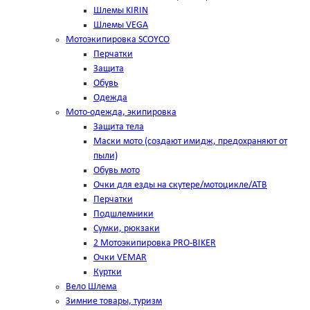
Шлемы KIRIN
Шлемы VEGA
Мотоэкипировка SCOYCO
Перчатки
Защита
Обувь
Одежда
Мото-одежда, экипировка
Защита тела
Маски мото (создают имидж, предохраняют от
пыли)
Обувь мото
Очки для езды на скутере/мотоцикле/АТВ
Перчатки
Подшлемники
Сумки, рюкзаки
2 Мотоэкипировка PRO-BIKER
Очки VEMAR
Куртки
Вело Шлема
Зимние товары, туризм