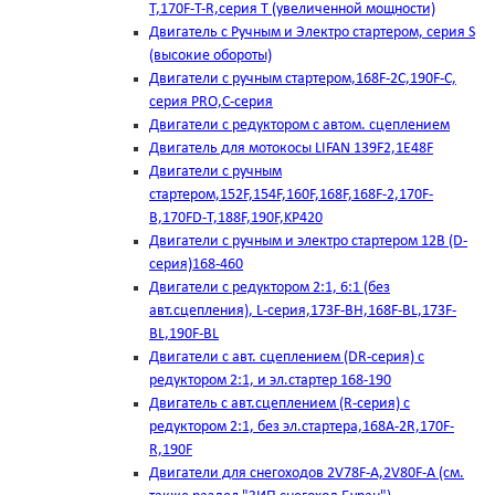
T,170F-T-R,серия Т (увеличенной мощности)
Двигатель с Ручным и Электро стартером, серия S
(высокие обороты)
Двигатели с ручным стартером,168F-2C,190F-C,
серия PRO,C-серия
Двигатели с редуктором с автом. сцеплением
Двигатель для мотокосы LIFAN 139F2,1E48F
Двигатели с ручным
стартером,152F,154F,160F,168F,168F-2,170F-
B,170FD-T,188F,190F,KP420
Двигатели с ручным и электро стартером 12В (D-
серия)168-460
Двигатели с редуктором 2:1, 6:1 (без
авт.сцепления), L-серия,173F-BH,168F-BL,173F-
BL,190F-BL
Двигатели с авт. сцеплением (DR-серия) с
редуктором 2:1, и эл.стартер 168-190
Двигатель с авт.сцеплением (R-серия) с
редуктором 2:1, без эл.стартера,168А-2R,170F-
R,190F
Двигатели для снегоходов 2V78F-A,2V80F-A (см.