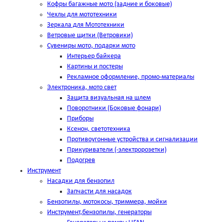
Кофры багажные мото (задние и боковые)
Чехлы для мототехники
Зеркала для Мототехники
Ветровые щитки (Ветровики)
Сувениры мото, подарки мото
Интерьер байкера
Картины и постеры
Рекламное оформление, промо-материалы
Электроника, мото свет
Защита визуальная на шлем
Поворотники (Боковые фонари)
Приборы
Ксенон, светотехника
Противоугонные устройства и сигнализации
Прикуриватели (-электророзетки)
Подогрев
Инструмент
Насадки для бензопил
Запчасти для насадок
Бензопилы, мотокосы, триммера, мойки
Инструмент,бензопилы, генераторы