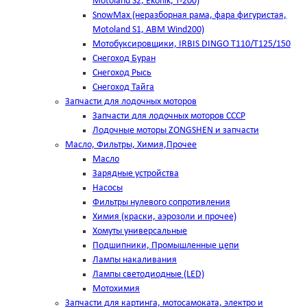
Motoland S2, Ekonik, T-200)
SnowMax (неразборная рама, фара фигуристая,
Motoland S1, ABM Wind200)
Мотобуксировщики, IRBIS DINGO Т110/Т125/150
Снегоход Буран
Снегоход Рысь
Снегоход Тайга
Запчасти для лодочных моторов
Запчасти для лодочных моторов СССР
Лодочные моторы ZONGSHEN и запчасти
Масло, Фильтры, Химия,Прочее
Масло
Зарядные устройства
Насосы
Фильтры нулевого сопротивления
Химия (краски, аэрозоли и прочее)
Хомуты универсальные
Подшипники, Промышленные цепи
Лампы накаливания
Лампы светодиодные (LED)
Мотохимия
Запчасти для картинга, мотосамоката, электро и