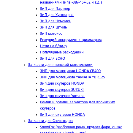
названиями типа -38/-45/-52 и т.д.)
ЗиП для Партнер
ЗиП для Хускварна
ЗиП для Чемпион
ЗиП для Штиль
ЗиП мотокос
Режущий инструмент к триммерам
Цепи на б/пилу
Популярные расходники
ЗиП для ЕСНО
Запчасти для японской мототехники
ЗИП для мотоцикла HONDA CB400
ЗИП для мотоцикла YAMAHA YBR125
Зип для скутеров HONDA
Зип для скутеров SUZUKI
Зип для скутеров Yamaha
Ремни и ролики вариатора для япоинских
скутеров
ЗиП для скутеров HONDA
Запчасти для Снегоходов
SnowFox (разборная рама, круглая фара, он же