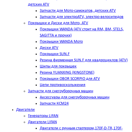
детских ATV
Запчасти для Мото-самокатов, детских ATV
Запчасти для электроATV, электро-велосипедов
Покрышки и Диски для Мото, ATV
Покрышки WANDA (АТV стоит на RM, BM, STELS,
SAGITTA и прочих)
Покрышки WANDA Мото
Диски ATV
Покрышки SUN.F
Резина фирменная SUN.F для квадроциклов (АТV)
Шипы для покрышек
Резина YUANXING (KINGSTONE)
Покрышки OBOR SCORPIO для ATV
Цепи противоскольжения
Запчасти для снегоуборочных машин
Аксессуары для снегоуборочных машин
Запчасти КСМ24
Двигатели
Генераторы LIFAN
Двигатели LIFAN
Двигатели с ручным стартером,170F-D-TR,170F-