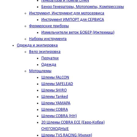
Генераторы и помпы LIFAN
Бензо Генераторы, Мотопомпы, Компрессоры
Инструмент, Инструмент для мотосервиса
Инструмент ИМПОРТ для СЕРВИСА
Фермерские приборы
Измельчители веток БОБЕР (Ижтехмаш)
Наборы инструмента
Одежда и экипировка
Вело экипировка
Перчатки
Одежда
Мотошлемы
Шлемы FALCON
Шлемы SAFELEAD
Шлемы SHIRO
Шлемы Tanked
Шлемы YAMAPA
Шлемы COBRA
Шлемы COBRA (HH)
20 Шлемы COBRA ECE (Евро-Кобра)
СНЕГОХОДНЫЕ
Шлемы TVS RACING (Индия)