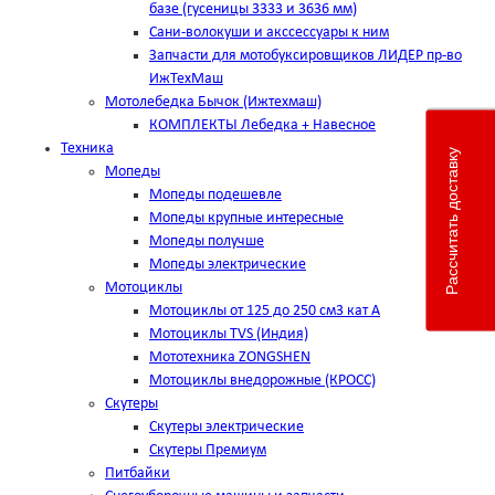
базе (гусеницы 3333 и 3636 мм)
Сани-волокуши и акссессуары к ним
Запчасти для мотобуксировщиков ЛИДЕР пр-во
ИжТехМаш
Мотолебедка Бычок (Ижтехмаш)
КОМПЛЕКТЫ Лебедка + Навесное
Техника
Рассчитать доставку
Мопеды
Мопеды подешевле
Мопеды крупные интересные
Мопеды получше
Мопеды электрические
Мотоциклы
Мотоциклы от 125 до 250 см3 кат А
Мотоциклы TVS (Индия)
Мототехника ZONGSHEN
Мотоциклы внедорожные (КРОСС)
Скутеры
Скутеры электрические
Скутеры Премиум
Питбайки