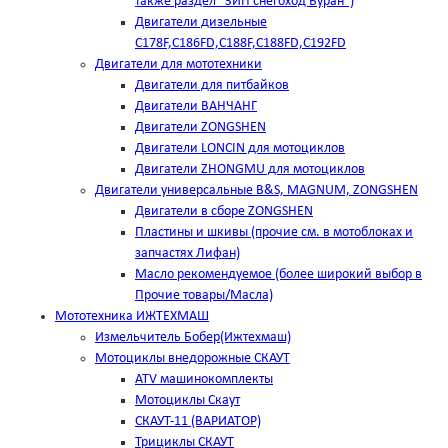
также раздел "ЗИП снегоход Буран")
Двигатели дизельные
C178F,С186FD,C188F,C188FD,C192FD
Двигатели для мототехники
Двигатели для питбайков
Двигатели ВАНЧАНГ
Двигатели ZONGSHEN
Двигатели LONCIN для мотоциклов
Двигатели ZHONGMU для мотоциклов
Двигатели универсальные B&S, MAGNUM, ZONGSHEN
Двигатели в сборе ZONGSHEN
Пластины и шкивы (прочие см. в мотоблоках и
запчастях Лифан)
Масло рекомендуемое (более широкий выбор в
Прочие товары/Масла)
Мототехника ИЖТЕХМАШ
Измельчитель Бобер(Ижтехмаш)
Мотоциклы внедорожные СКАУТ
ATV машинокомплекты
Мотоциклы Скаут
СКАУТ-11 (ВАРИАТОР)
Трициклы СКАУТ