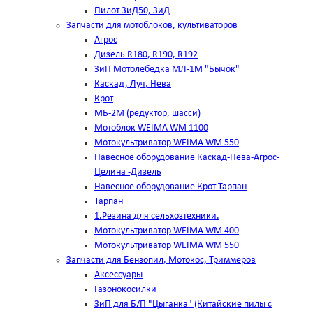
Пилот ЗиД50, ЗиД
Запчасти для мотоблоков, культиваторов
Агрос
Дизель R180, R190, R192
ЗиП Мотолебедка МЛ-1М "Бычок"
Каскад, Луч, Нева
Крот
МБ-2М (редуктор, шасси)
Мотоблок WEIMA WM 1100
Мотокультриватор WEIMA WM 550
Навесное оборудование Каскад-Нева-Агрос-
Целина -Дизель
Навесное оборудование Крот-Тарпан
Тарпан
1.Резина для сельхозтехники.
Мотокультриватор WEIMA WM 400
Мотокультриватор WEIMA WM 550
Запчасти для Бензопил, Мотокос, Триммеров
Аксессуары
Газонокосилки
ЗиП для Б/П "Цыганка" (Китайские пилы с