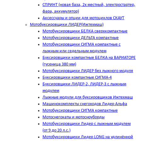
СПРИНТ (новая база, 2х местный, электростартер,
фара, аккумулятор)
Аксессуары и опции для мотоциклов СКАУТ
Мотобуксировщики ЛИДЕР(Ижтехмаш)
Мотобуксировщики БЕЛКА сверхкомпактные
Мотобуксировщики ДЕЛЬТА компактные
Мотобуксировщики СИГМА компактные с
лыжным или седельным модулем
Буксировщики компактные БЕЛКА на ВАРИАТОРЕ
(гусеница 380 мм)
Мотобуксировщики ЛИДЕР без лыжного модуля
Буксировщики компактные СИГМА-4
Буксировщики ЛИДЕР-2, ЛИДЕР-3 c лыжным
модулем
Лыжные модули для буксировщиков Ижтехмаш
Машинокомплекты снегоходов Лидер Альфа
Мотобуксировщики СИГМА компактные
Мотоснегокаты и мотосноуборды
Мотобуксировщики Лидер с лыжным модулем
(от 9 до 20 л.с.)
Мотобуксировщики Лидер LONG на удлинённой