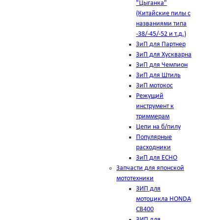
"Цыганка"
(Китайские пилы с
названиями типа
-38/-45/-52 и т.д.)
ЗиП для Партнер
ЗиП для Хускварна
ЗиП для Чемпион
ЗиП для Штиль
ЗиП мотокос
Режущий
инструмент к
триммерам
Цепи на б/пилу
Популярные
расходники
ЗиП для ЕСНО
Запчасти для японской
мототехники
ЗИП для
мотоцикла HONDA
CB400
ЗИП для