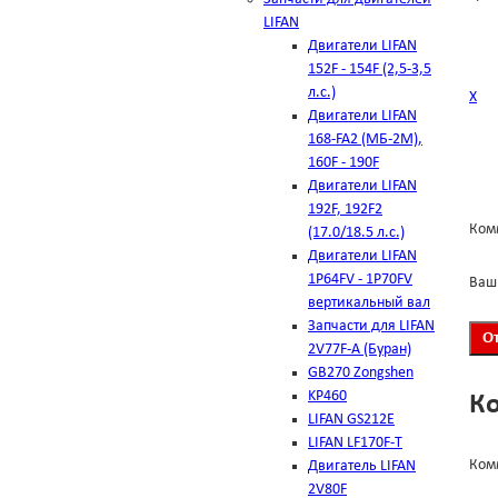
LIFAN
Двигатели LIFAN
152F - 154F (2,5-3,5
л.с.)
Х
Двигатели LIFAN
168-FA2 (МБ-2М),
160F - 190F
Двигатели LIFAN
192F, 192F2
Ком
(17.0/18.5 л.с.)
Двигатели LIFAN
1Р64FV - 1Р70FV
Ваш
вертикальный вал
Запчасти для LIFAN
2V77F-A (Буран)
GB270 Zongshen
KP460
К
LIFAN GS212E
LIFAN LF170F-T
Ком
Двигатель LIFAN
2V80F