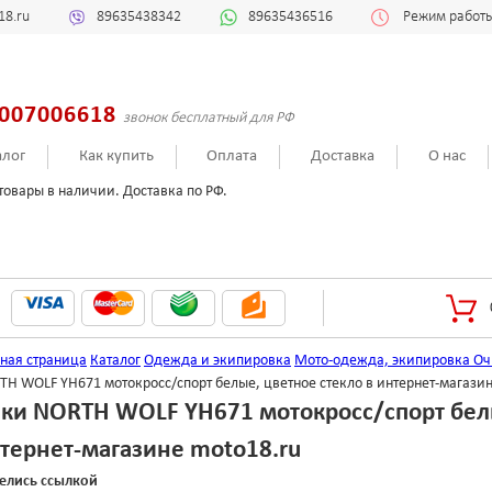
18.ru
89635438342
89635436516
Режим работы:
007006618
звонок бесплатный для РФ
алог
Как купить
Оплата
Доставка
О нас
товары в наличии. Доставка по РФ.
вная страница
Каталог
Одежда и экипировка
Мото-одежда, экипировка
Оч
H WOLF YH671 мотокросс/спорт белые, цветное стекло в интернет-магазин
ки NORTH WOLF YH671 мотокросс/спорт белы
тернет-магазине moto18.ru
елись ссылкой