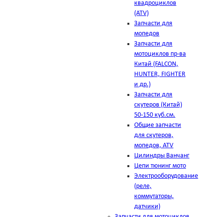
квадроциклов
(ATV)
Запчасти для
мопедов
Запчасти для
мотоциклов пр-ва
Китай (FALCON,
HUNTER, FIGHTER
и др.)
Запчасти для
скутеров (Китай)
50-150 куб.см.
Общие запчасти
для скутеров,
мопедов, ATV
Цилиндры Ванчанг
Цепи тюнинг мото
Электрооборудование
(реле,
коммутаторы,
датчики)
Запчасти для мотоциклов