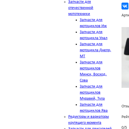
Запчасти для
отечественной
мототехники
Арти
Запчасти для
мотоциклов Иж
Запчасти для
мотоцикла Урал
Запчасти для
мотоцикла Днепр,
МТ
Запчасти для
мотоциклов
Минск, Восход,
Сова
Запчасти для
мотоциклов
Муравей, Тула
Запчасти для
Отзы
мотоциклов Ява
Редукторы и вариаторы
Рей
крутящего момента
0
/
5
Запчасти для двигателей