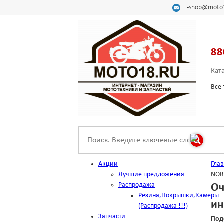
i-shop@moto
88
Кат
Все 
Акции
Гла
Лучшие предложения
NORT
Распродажа
Оч
Резина,Покрышки,Камеры
ин
(Распродажа !!!)
Запчасти
Под