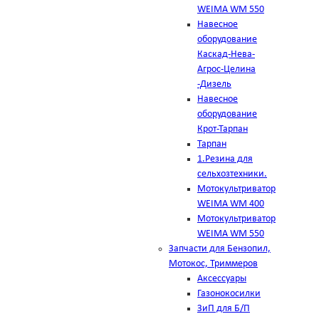
WEIMA WM 550
Навесное
оборудование
Каскад-Нева-
Агрос-Целина
-Дизель
Навесное
оборудование
Крот-Тарпан
Тарпан
1.Резина для
сельхозтехники.
Мотокультриватор
WEIMA WM 400
Мотокультриватор
WEIMA WM 550
Запчасти для Бензопил,
Мотокос, Триммеров
Аксессуары
Газонокосилки
ЗиП для Б/П