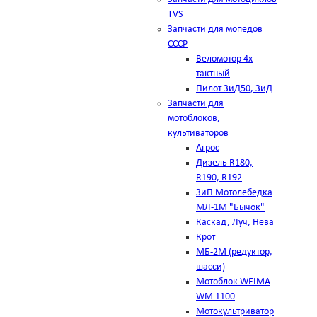
TVS
Запчасти для мопедов
СССР
Веломотор 4х
тактный
Пилот ЗиД50, ЗиД
Запчасти для
мотоблоков,
культиваторов
Агрос
Дизель R180,
R190, R192
ЗиП Мотолебедка
МЛ-1М "Бычок"
Каскад, Луч, Нева
Крот
МБ-2М (редуктор,
шасси)
Мотоблок WEIMA
WM 1100
Мотокультриватор