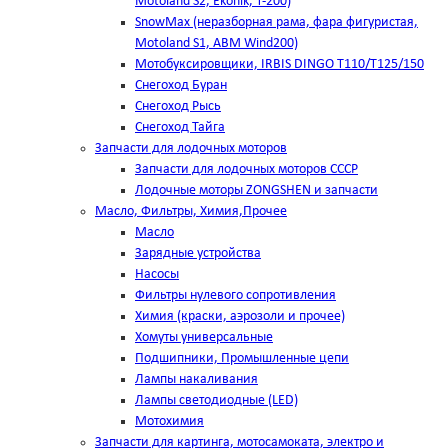
Motoland S2, Ekonik, T-200)
SnowMax (неразборная рама, фара фигуристая,
Motoland S1, ABM Wind200)
Мотобуксировщики, IRBIS DINGO Т110/Т125/150
Снегоход Буран
Снегоход Рысь
Снегоход Тайга
Запчасти для лодочных моторов
Запчасти для лодочных моторов СССР
Лодочные моторы ZONGSHEN и запчасти
Масло, Фильтры, Химия,Прочее
Масло
Зарядные устройства
Насосы
Фильтры нулевого сопротивления
Химия (краски, аэрозоли и прочее)
Хомуты универсальные
Подшипники, Промышленные цепи
Лампы накаливания
Лампы светодиодные (LED)
Мотохимия
Запчасти для картинга, мотосамоката, электро и