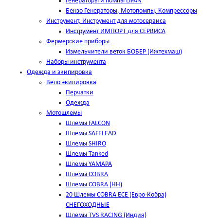
Генераторы и помпы LIFAN
Бензо Генераторы, Мотопомпы, Компрессоры
Инструмент, Инструмент для мотосервиса
Инструмент ИМПОРТ для СЕРВИСА
Фермерские приборы
Измельчители веток БОБЕР (Ижтехмаш)
Наборы инструмента
Одежда и экипировка
Вело экипировка
Перчатки
Одежда
Мотошлемы
Шлемы FALCON
Шлемы SAFELEAD
Шлемы SHIRO
Шлемы Tanked
Шлемы YAMAPA
Шлемы COBRA
Шлемы COBRA (HH)
20 Шлемы COBRA ECE (Евро-Кобра)
СНЕГОХОДНЫЕ
Шлемы TVS RACING (Индия)