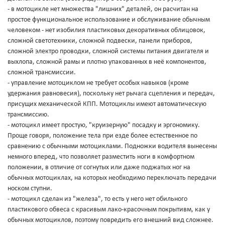
- в мотоцикле нет множества "лишних" деталей, он расчитан на
простое функциональное использование и обслуживание обычным
человеком - нет изобилия пластиковых декоративных облицовок,
сложной светотехники, сложной подвески, панели приборов,
сложной электро проводки, сложной системы питания двигателя и
выхлопа, сложной рамы и плотно упакованных в неё компонентов,
сложной трансмиссии.
- управление мотоциклом не требует особых навыков (кроме
удержания равновесия), поскольку нет рычага сцепления и передач,
присущих механической КПП. Мотоциклы имеют автоматическую
трансмиссию.
- мотоцикл имеет простую, "круизерную" посадку и эргономику.
Проще говоря, положение тела при езде более естественное по
сравнению с обычными мотоциклами. Подножки водителя вынесены
немного вперед, что позволяет разместить ноги в комфортном
положении, в отличие от согнутых или даже поджатых ног на
обычных мотоциклах, на которых необходимо переключать передачи
носком ступни.
- мотоцикл сделан из "железа", то есть у него нет обильного
пластикового обвеса с красивым лако-красочным покрытивм, как у
обычных мотоциклов, поэтому повредить его внешний вид сложнее.