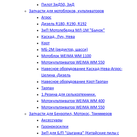
Пилот ЗиД50, ЗиД
Запчасти для мотоблоков, культиваторов
Агрос
Дизель R180, R190, R192
ЗиП Мотолебедка МЛ-1М "Бычок"
Каскад, Луч, Нева
Крот
МБ-2М (редуктор, шасси)
Мотоблок WEIMA WM 1100
Мотокультриватор WEIMA WM 550
Навесное оборудование Каскад-Нева-Агрос-
Целина -Дизель
Навесное оборудование Крот-Тарпан
Тарпан
1.Резина для сельхозтехники.
Мотокультриватор WEIMA WM 400
Мотокультриватор WEIMA WM 550
Запчасти для Бензопил, Мотокос, Триммеров
Аксессуары
Газонокосилки
ЗиП для Б/П "Цыганка" (Китайские пилы с