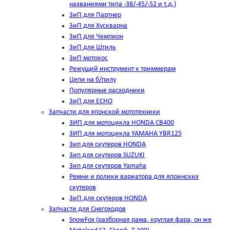
названиями типа -38/-45/-52 и т.д.)
ЗиП для Партнер
ЗиП для Хускварна
ЗиП для Чемпион
ЗиП для Штиль
ЗиП мотокос
Режущий инструмент к триммерам
Цепи на б/пилу
Популярные расходники
ЗиП для ЕСНО
Запчасти для японской мототехники
ЗИП для мотоцикла HONDA CB400
ЗИП для мотоцикла YAMAHA YBR125
Зип для скутеров HONDA
Зип для скутеров SUZUKI
Зип для скутеров Yamaha
Ремни и ролики вариатора для япоинских
скутеров
ЗиП для скутеров HONDA
Запчасти для Снегоходов
SnowFox (разборная рама, круглая фара, он же