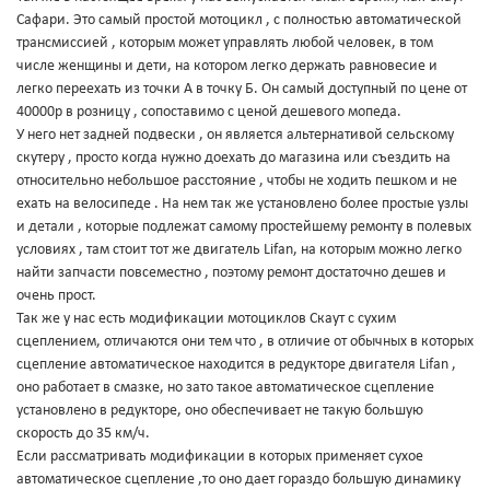
Сафари. Это самый простой мотоцикл , с полностью автоматической
трансмиссией , которым может управлять любой человек, в том
числе женщины и дети, на котором легко держать равновесие и
легко переехать из точки А в точку Б. Он самый доступный по цене от
40000р в розницу , сопоставимо с ценой дешевого мопеда.
У него нет задней подвески , он является альтернативой сельскому
скутеру , просто когда нужно доехать до магазина или съездить на
относительно небольшое расстояние , чтобы не ходить пешком и не
ехать на велосипеде . На нем так же установлено более простые узлы
и детали , которые подлежат самому простейшему ремонту в полевых
условиях , там стоит тот же двигатель Lifan, на которым можно легко
найти запчасти повсеместно , поэтому ремонт достаточно дешев и
очень прост.
Так же у нас есть модификации мотоциклов Скаут с сухим
сцеплением, отличаются они тем что , в отличие от обычных в которых
сцепление автоматическое находится в редукторе двигателя Lifan ,
оно работает в смазке, но зато такое автоматическое сцепление
установлено в редукторе, оно обеспечивает не такую большую
скорость до 35 км/ч.
Если рассматривать модификации в которых применяет сухое
автоматическое сцепление ,то оно дает гораздо большую динамику