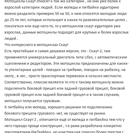
Мотоциклы Скаут относят к той же категории , но они уже более к
взрослой категории людей. Если мопеды и питбайки аудиторию
можно разделить примерно 50 на 50, к ним относятся молодые люди
до 25-ти лет, которые используют в каких-то развлекательных целях ,
покататься или еще чего-то, то у мотоциклов скаут аудитория уже
взрослая, данные мотоциклы подходят для крупных и более взрослых
людей .
Что интересного в мотоциклах Скаут
Есть простейшая и самая дешевая версия, это - Скаут-2, там
применяется универсальный двигатель типа Lifan, с автоматическим
сцеплением и редуктором. Эти мотоциклы предназначены для каких-
то утилитарных целей - поездки за грибами, поездки на рыбалку, на
охоту , в лес , просто транспортные перевозки в сельско местности.
Соответственно, плюсом является то что к такому мотоциклу можно
подключить боковой прицеп или задний грузовой прицеп, боковой
грузовой прицеп или задний боковой прицеп и в таком случаем,
мотоцикл получается грузовым .
К питбайку или мопеду, хорошего решения по подключению
бокового прицепа грузового- нет, не существует на рынке.
Мотоцикл Скаут-2 , отличается ещё от мопеда и питбакйка тем что у
него гораздо проще конструкция , т.е рама разработана конкретно
предприятием ИжТехМаш, но конструкция гораздо более простая с