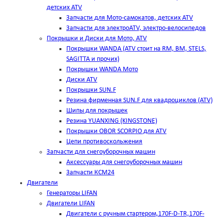
детских ATV
Запчасти для Мото-самокатов, детских ATV
Запчасти для электроATV, электро-велосипедов
Покрышки и Диски для Мото, ATV
Покрышки WANDA (АТV стоит на RM, BM, STELS,
SAGITTA и прочих)
Покрышки WANDA Мото
Диски ATV
Покрышки SUN.F
Резина фирменная SUN.F для квадроциклов (АТV)
Шипы для покрышек
Резина YUANXING (KINGSTONE)
Покрышки OBOR SCORPIO для ATV
Цепи противоскольжения
Запчасти для снегоуборочных машин
Аксессуары для снегоуборочных машин
Запчасти КСМ24
Двигатели
Генераторы LIFAN
Двигатели LIFAN
Двигатели с ручным стартером,170F-D-TR,170F-