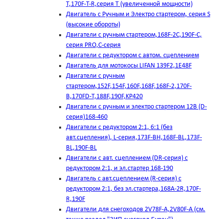
T,170F-T-R,серия Т (увеличенной мощности)
Двигатель с Ручным и Электро стартером, серия S
(высокие обороты)
Двигатели с ручным стартером,168F-2C,190F-C,
серия PRO,C-серия
Двигатели с редуктором с автом. сцеплением
Двигатель для мотокосы LIFAN 139F2,1E48F
Двигатели с ручным
стартером,152F,154F,160F,168F,168F-2,170F-
B,170FD-T,188F,190F,KP420
Двигатели с ручным и электро стартером 12В (D-
серия)168-460
Двигатели с редуктором 2:1, 6:1 (без
авт.сцепления), L-серия,173F-BH,168F-BL,173F-
BL,190F-BL
Двигатели с авт. сцеплением (DR-серия) с
редуктором 2:1, и эл.стартер 168-190
Двигатель с авт.сцеплением (R-серия) с
редуктором 2:1, без эл.стартера,168А-2R,170F-
R,190F
Двигатели для снегоходов 2V78F-A,2V80F-A (см.