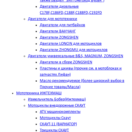
также раздел "ЗИП снегоход Буран")
Двигатели дизельные
C178F,С186FD,C188F,C188FD,C192FD
Двигатели для мототехники
Двигатели для питбайков
Двигатели ВАНЧАНГ
Двигатели ZONGSHEN
Двигатели LONCIN для мотоциклов
Двигатели ZHONGMU для мотоциклов
Двигатели универсальные B&S, MAGNUM, ZONGSHEN
Двигатели в сборе ZONGSHEN
Пластины и шкивы (прочие см. в мотоблоках и
запчастях Лифан)
Масло рекомендуемое (более широкий выбор в
Прочие товары/Масла)
Мототехника ИЖТЕХМАШ
Измельчитель Бобер(Ижтехмаш)
Мотоциклы внедорожные СКАУТ
ATV машинокомплекты
Мотоциклы Скаут
СКАУТ-11 (ВАРИАТОР)
Трициклы СКАУТ