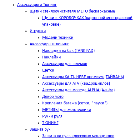
Аксессуары и Тюнинг
Щетки стеклоочистителя METO бескаркасные
Щетки в КОРОБОЧКАХ (картонной многоразовой
упаковке)
Игрушки
Модели техники
Аксессуары и тюнинг
Накладки на бак (TANK PAD)
Наклейки
Аксессуары для шлемов
Щетки
Аксессуары KAITI, HEBE премиум (ТАЙВАНЬ)
Аксессуары для ATV (квадроциклов)
Аксессуары для мопеда ALPHA (Альфа)
Декор мото
Крепления багажа (сетки, "пауки")
МЕТИЗЫ для мототехники
Ручки руля
ТЮНИНГ
Защита рук
Защита на руль кроссовых мотоциклов