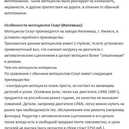
мототехникой. Такие мотоциклы мало реагируют на колейность,
неровности, и другие препятствия на дороге, в отличие от обычной
мототехники.
Особенности мотоциклов Скаут (Ижтехмаш)
Мотоциклы Скаут производятся на заводе Ижтехмаш, г. Ижевск, в
условиях серийного производства.
Трансмиссия данных мотоциклов имеет 2 ступени, то есть установлен
промежуточный вал, что снижает нагрузку на двигатель с
автоматическим сцеплением и делает мотоцикл более "отзывчивым"
и резвым.
Чем эти мотоциклы интересны
По сравнению с обычным мотоциклом Скаут имеет следующие
преимущества:
- конструкция мотоцикла очень проста, он состоит из минимума
деталей и узлов. Основные узлы, такие как двигатель LIFAN 168F-2,
продаются на российском рынке годами, их качество не вызывает
сомнений. Детали, например двигателя LIFAN, легко можно купить на
рынке при необходимости тех. обслуживания или ремонта (например
фильтры). Редуктор с автоматическим сцеплением и его детали
также всегда есть в свободной продаже почти повсеместно, и цена
деталей не высока (весь редуктор в сборе стоит 3750 руб.).