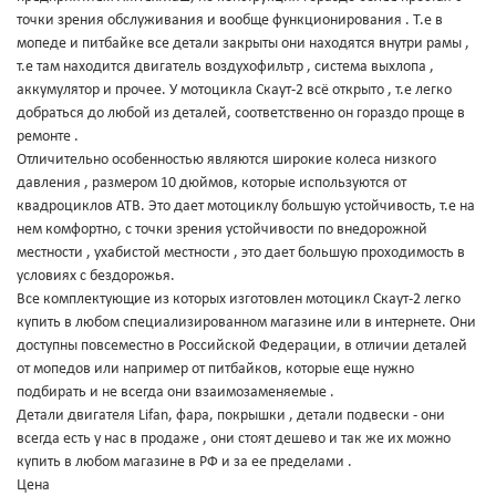
точки зрения обслуживания и вообще функционирования . Т.е в
мопеде и питбайке все детали закрыты они находятся внутри рамы ,
т.е там находится двигатель воздухофильтр , система выхлопа ,
аккумулятор и прочее. У мотоцикла Скаут-2 всё открыто , т.е легко
добраться до любой из деталей, соответственно он гораздо проще в
ремонте .
Отличительно особенностью являются широкие колеса низкого
давления , размером 10 дюймов, которые используются от
квадроциклов АТВ. Это дает мотоциклу большую устойчивость, т.е на
нем комфортно, с точки зрения устойчивости по внедорожной
местности , ухабистой местности , это дает большую проходимость в
условиях с бездорожья.
Все комплектующие из которых изготовлен мотоцикл Скаут-2 легко
купить в любом специализированном магазине или в интернете. Они
доступны повсеместно в Российской Федерации, в отличии деталей
от мопедов или например от питбайков, которые еще нужно
подбирать и не всегда они взаимозаменяемые .
Детали двигателя Lifan, фара, покрышки , детали подвески - они
всегда есть у нас в продаже , они стоят дешево и так же их можно
купить в любом магазине в РФ и за ее пределами .
Цена