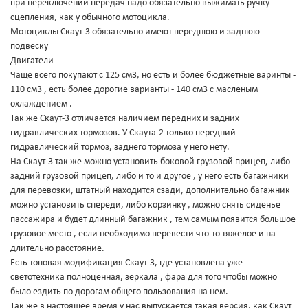
при переключении передач надо обязательно выжимать ручку
сцепления, как у обычного мотоцикла.
Мотоциклы Скаут-3 обязательно имеют переднюю и заднюю
подвеску
Двигатели
Чаще всего покупают с 125 см3, но есть и более бюджетные варинты -
110 см3 , есть более дорогие варианты - 140 см3 с масленым
охлаждением .
Так же Скаут-3 отличается наличием передних и задних
гидравлических тормозов. У Скаута-2 только передний
гидравлический тормоз, заднего тормоза у него нету.
На Скаут-3 так же можно установить боковой грузовой прицеп, либо
задний грузовой прицеп, либо и то и другое , у него есть багажники
для перевозки, штатный находится сзади, дополнительно багажник
можно установить спереди, либо корзинку , можно снять сиденье
пассажира и будет длинный багажник , тем самым появится большое
грузовое место , если необходимо перевести что-то тяжелое и на
длительно расстояние.
Есть топовая модификация Скаут-3, где установлена уже
светотехника полноценная, зеркала , фара для того чтобы можно
было ездить по дорогам общего пользования на нем.
Так же в настоящее время у нас выпускается такая версия, как Скаут