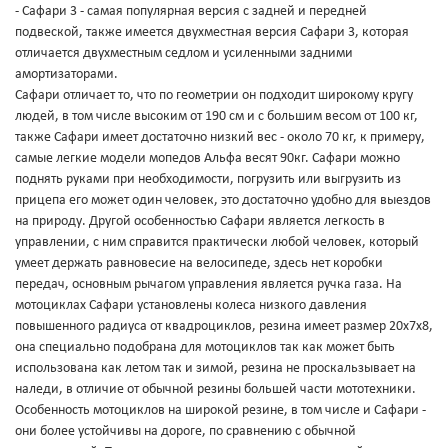
- Сафари 3 - самая популярная версия с задней и передней
подвеской, также имеется двухместная версия Сафари 3, которая
отличается двухместным седлом и усиленными задними
амортизаторами.
Сафари отличает то, что по геометрии он подходит широкому кругу
людей, в том числе высоким от 190 см и с большим весом от 100 кг,
также Сафари имеет достаточно низкий вес - около 70 кг, к примеру,
самые легкие модели мопедов Альфа весят 90кг. Сафари можно
поднять руками при необходимости, погрузить или выгрузить из
прицепа его может один человек, это достаточно удобно для выездов
на природу. Другой особенностью Сафари является легкость в
управлении, с ним справится практически любой человек, который
умеет держать равновесие на велосипеде, здесь нет коробки
передач, основным рычагом управления является ручка газа. На
мотоциклах Сафари установлены колеса низкого давления
повышенного радиуса от квадроциклов, резина имеет размер 20x7x8,
она специально подобрана для мотоциклов так как может быть
использована как летом так и зимой, резина не проскальзывает на
наледи, в отличие от обычной резины большей части мототехники.
Особенность мотоциклов на широкой резине, в том числе и Сафари -
они более устойчивы на дороге, по сравнению с обычной