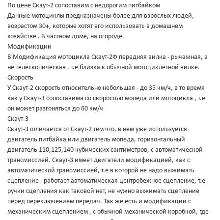
По цене Скаут-2 сопоставим с недорогим питбайком
Данные мотоциклы предназначены более для взрослых людей,
возрастом 30+, которые хотят его использовать в домашнем
хозяйстве . В частном доме, на огороде.
Модификации
В Модификация мотоцикла Скаут-2Ф передняя вилка - рычажная, а
не телескопическая . т.е близка к обычной мотоциклетной вилке.
Скорость
У Скаут-2 скорость относительно небольшая - до 35 км/ч, в то время
как у Скаут-3 сопоставима со скоростью мопеда или мотоцикла , т.е
он может разгоняться до 60 км/ч
Скаут-3
Скаут-3 отличается от Скаут-2 тем что, в нем уже используется
двигатель питбайка или двигатель мопеда, горизонтальный
двигатель 110,125,140 кубических сантиметров, с автоматической
трансмиссией. Скаут-3 имеет двигатели модификацией, как с
автоматической трансмиссией, т.е в которой не надо выжимать
сцепление - работает автоматическая центробежное сцепление, т.е
ручки сцепления как таковой нет, не нужно выжимать сцепление
перед переключением передач. Так же есть и модификации с
механическим сцеплением , с обычной механической коробкой, где