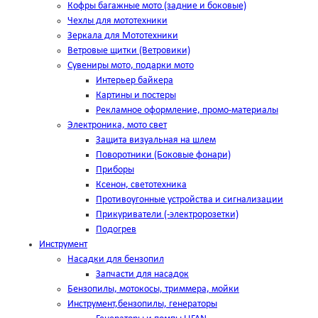
Кофры багажные мото (задние и боковые)
Чехлы для мототехники
Зеркала для Мототехники
Ветровые щитки (Ветровики)
Сувениры мото, подарки мото
Интерьер байкера
Картины и постеры
Рекламное оформление, промо-материалы
Электроника, мото свет
Защита визуальная на шлем
Поворотники (Боковые фонари)
Приборы
Ксенон, светотехника
Противоугонные устройства и сигнализации
Прикуриватели (-электророзетки)
Подогрев
Инструмент
Насадки для бензопил
Запчасти для насадок
Бензопилы, мотокосы, триммера, мойки
Инструмент,бензопилы, генераторы