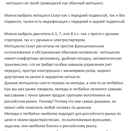
- мотоцикл не такой громоздкий как обычный мотоцикл.
Можно выбрать мотоцикл Скаут как с передней подвеской, так и без
подвески, также есть модификация с передней и задней подвеской.
Можно выбрать двигатель 6.5, 7, или 8 л.с. как с просто с ручным
стартером, так и с ручным и электростартером.
Мотоциклы Скаут расчитаны на простое функциональное
использование и обслуживание обычным человеком - мотоциклы
имеют комфортную эргономику, удобную посадку, автоматическую
трансмиссию, что не требует особых навыков управления (нет
передач), простую конструкцию с минимумом узлов, широко
доуступные на рынке и недорогие запчасти.
Данные мотоциклы чем-то похожи на мопеды, а чем-то на питбайки .
Как мы уже ранее говорили, мопеды и питбайки являются самыми
массовыми с точки зрения продаж группами мототехники на
российском рынке. Почему? Потому что они самые дешевые, их
может себе позволить любой человек по деньгам
Мопеды и питбайки наиболее подходят для российского рынка по
цене и своим характеристикам , по выполняемым функциям ,
задачам, они наиболее близки к российскому рынку.