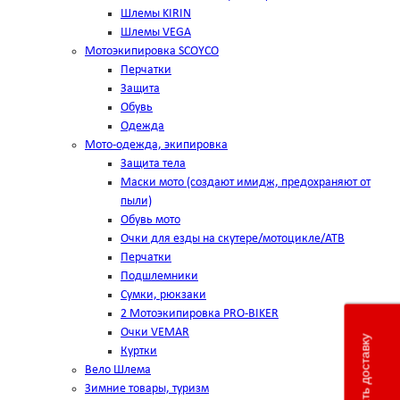
Шлемы KIRIN
Шлемы VEGA
Мотоэкипировка SCOYCO
Перчатки
Защита
Обувь
Одежда
Мото-одежда, экипировка
Защита тела
Маски мото (создают имидж, предохраняют от
пыли)
Обувь мото
Очки для езды на скутере/мотоцикле/АТВ
Перчатки
Подшлемники
Сумки, рюкзаки
2 Мотоэкипировка PRO-BIKER
Очки VEMAR
Рассчитать доставку
Куртки
Вело Шлема
Зимние товары, туризм