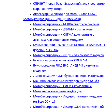
СПРИНТ (новая база, 2х местный, электростартер,
фара, аккумулятор)
Аксессуары и опции для мотоциклов СКАУТ
Мотобуксировщики ЛИДЕР(Ижтехмаш)
Мотобуксировщики БЕЛКА сверхкомпактные
Мотобуксировщики ДЕЛЬТА компактные
Мотобуксировщики СИГМА компактные с
лыжным или седельным модулем
Буксировщики компактные БЕЛКА на ВАРИАТОРЕ
(гусеница 380 мм)
Мотобуксировщики ЛИДЕР без лыжного модуля
Буксировщики компактные СИГМА-4
Буксировщики ЛИДЕР-2, ЛИДЕР-3 c лыжным
модулем
Лыжные модули для буксировщиков Ижтехмаш
Машинокомплекты снегоходов Лидер Альфа
Мотобуксировщики СИГМА компактные
Мотоснегокаты и мотосноуборды
Мотобуксировщики Лидер с лыжным модулем
(от 9 до 20 л.с.)
Мотобуксировщики Лидер LONG на удлинённой