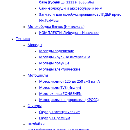
базе (гусеницы 3333 и 3636 мм)
Сани-волокуши и акссессуары к ним
Запчасти для мотобуксировщиков ЛИДЕР пр-во
ИжТехМаш
Мотолебедка Бычок (Ижтехмаш)
КОМПЛЕКТЫ Лебедка + Навесное
Техника
Мопеды
Мопеды подешевле
Мопеды крупные интересные
Мопеды получше
Мопеды электрические
Мотоциклы
Мотоциклы от 125 до 250 см3 кат А
Мотоциклы TVS (Индия)
Мототехника ZONGSHEN
Мотоциклы внедорожные (КРОСС)
Скутеры
Скутеры электрические
Скутеры Премиум
Питбайки