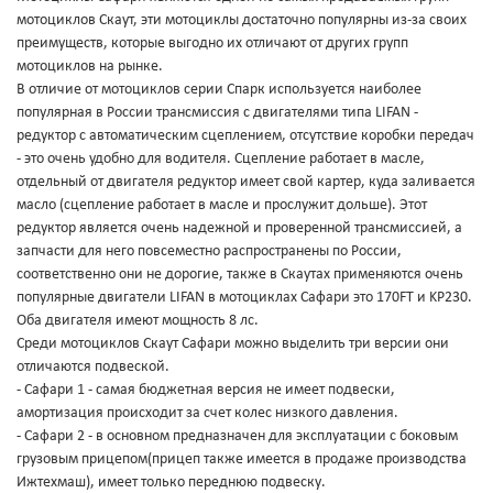
мотоциклов Скаут, эти мотоциклы достаточно популярны из-за своих
преимуществ, которые выгодно их отличают от других групп
мотоциклов на рынке.
В отличие от мотоциклов серии Спарк используется наиболее
популярная в России трансмиссия с двигателями типа LIFAN -
редуктор с автоматическим сцеплением, отсутствие коробки передач
- это очень удобно для водителя. Сцепление работает в масле,
отдельный от двигателя редуктор имеет свой картер, куда заливается
масло (сцепление работает в масле и прослужит дольше). Этот
редуктор является очень надежной и проверенной трансмиссией, а
запчасти для него повсеместно распространены по России,
соответственно они не дорогие, также в Скаутах применяются очень
популярные двигатели LIFAN в мотоциклах Сафари это 170FT и KP230.
Оба двигателя имеют мощность 8 лс.
Среди мотоциклов Cкаут Cафари можно выделить три версии они
отличаются подвеской.
- Сафари 1 - самая бюджетная версия не имеет подвески,
амортизация происходит за счет колес низкого давления.
- Сафари 2 - в основном предназначен для эксплуатации с боковым
грузовым прицепом(прицеп также имеется в продаже производства
Ижтехмаш), имеет только переднюю подвеску.