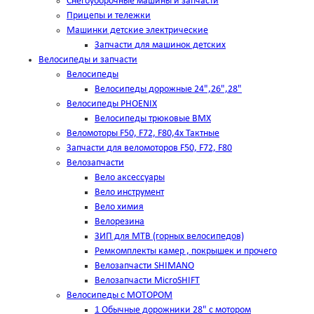
Снегоуборочные машины и запчасти
Прицепы и тележки
Машинки детские электрические
Запчасти для машинок детских
Велосипеды и запчасти
Велосипеды
Велосипеды дорожные 24",26",28"
Велосипеды PHOENIX
Велосипеды трюковые BMX
Веломоторы F50, F72, F80,4х Тактные
Запчасти для веломоторов F50, F72, F80
Велозапчасти
Вело аксессуары
Вело инструмент
Вело химия
Велорезина
ЗИП для MTB (горных велосипедов)
Ремкомплекты камер , покрышек и прочего
Велозапчасти SHIMANO
Велозапчасти MicroSHIFT
Велосипеды с МОТОРОМ
1 Обычные дорожники 28" с мотором