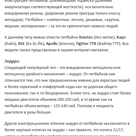
Конструкция питбайков: длинноходная подвеска (длинные
амортизаторы соответствующей жесткости), исключительно
внедорожная резина, (дорожная резина присуща только классу
мотардов). Питбайки – компактные, легкие, дешевые, «крутые,
модные, молодежные» – за это их препочитают немало людей.
К данному типу можно отнести питбайки
Xmotos
(Икс-мотос),
Kayo
(Кайо),
BSE
(Бэ-Эс-Йе),
Apollo
(Аполло),
Fighter TTR
(Файтер ТТР). Все
модели также представлены в нашем интернет-магазине.
Эндуро:
Следующий популярный тип – это внедорожные мотоциклы или
мотоциклы двойного назначения – эндуро. От питбайков они
отличаются тем, что они предназначены именно для взрослых людей
и более серьезной и комфортной езды как по дорогам общего
пользования, так и по бездорожью. Более того, на эндуро стоят более
мощные двигатели объемом 200-250 см3, в то время как на
питбайках объем мотора – 125-140 см3. Поэтому и мощность
двигателя в разы больше.
Другое конструкционное отличие эндуро от питбайков заключается в
более крупных колесах на эндуро – как правило, это колеса 21/17,