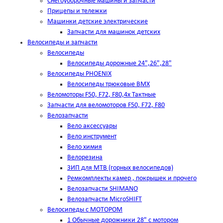
Снегоуборочные машины и запчасти
Прицепы и тележки
Машинки детские электрические
Запчасти для машинок детских
Велосипеды и запчасти
Велосипеды
Велосипеды дорожные 24",26",28"
Велосипеды PHOENIX
Велосипеды трюковые BMX
Веломоторы F50, F72, F80,4х Тактные
Запчасти для веломоторов F50, F72, F80
Велозапчасти
Вело аксессуары
Вело инструмент
Вело химия
Велорезина
ЗИП для MTB (горных велосипедов)
Ремкомплекты камер , покрышек и прочего
Велозапчасти SHIMANO
Велозапчасти MicroSHIFT
Велосипеды с МОТОРОМ
1 Обычные дорожники 28" с мотором