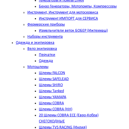
Генераторы и помпы LIFAN
Бензо Генераторы, Мотопомпы, Компрессоры
Инструмент, Инструмент для мотосервиса
Инструмент ИМПОРТ для СЕРВИСА
Фермерские приборы
Измельчители веток БОБЕР (Ижтехмаш)
Наборы инструмента
Одежда и экипировка
Вело экипировка
Перчатки
Одежда
Мотошлемы
Шлемы FALCON
Шлемы SAFELEAD
Шлемы SHIRO
Шлемы Tanked
Шлемы YAMAPA
Шлемы COBRA
Шлемы COBRA (HH)
20 Шлемы COBRA ECE (Евро-Кобра)
СНЕГОХОДНЫЕ
Шлемы TVS RACING (Индия)