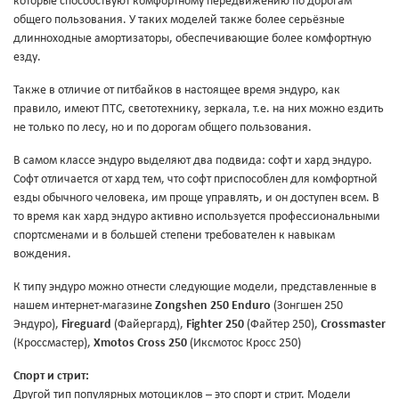
которые способствуют комфортному передвижению по дорогам
общего пользования. У таких моделей также более серьёзные
длинноходные амортизаторы, обеспечивающие более комфортную
езду.
Также в отличие от питбайков в настоящее время эндуро, как
правило, имеют ПТС, светотехнику, зеркала, т.е. на них можно ездить
не только по лесу, но и по дорогам общего пользования.
В самом классе эндуро выделяют два подвида: софт и хард эндуро.
Софт отличается от хард тем, что софт приспособлен для комфортной
езды обычного человека, им проще управлять, и он доступен всем. В
то время как хард эндуро активно используется профессиональными
спортсменами и в большей степени требователен к навыкам
вождения.
К типу эндуро можно отнести следующие модели, представленные в
нашем интернет-магазине
Zongshen 250 Enduro
(Зонгшен 250
Эндуро),
Fireguard
(Файергард),
Fighter 250
(Файтер 250),
Crossmaster
(Кроссмастер),
Xmotos Cross 250
(Иксмотос Кросс 250)
Спорт и стрит:
Другой тип популярных мотоциклов – это спорт и стрит. Модели