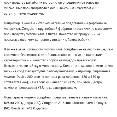
производства китайских мотоциклов определились топовые
фирменные производители с очень высоким качеством и
аутентичными моделями.
Например, в нашем интернет-магазине представлены фирменные
мотоциклы Zongshen, крупнейшей фабрики класса «А» по массовому
производству мотоциклов в Китае. Качество их продукции на
порядок выше, чем качество у иных китайских фабрик.
В то же время, стоимость мотоциклов Zongshen не намного выше, чем
стоимость безымянных китайских аналогов, но их технические
характеристики и качество сборки на порядок превосходят
безымянную китайскую мототехнику. Более того, можно отметить, что
техника Zongshen доступна любому человеку, например, фирменная
модель Destra 200 стоит в полтора раза дешевле (120 и 160 тр
соттветственно), чем японский аналог YBR125, при этом Дестра
намного превосходит YBR по характеристикам.
Популярные модели Zongshen, представленные в нашем магазине:
Destra 200
(Дестра 200),
Zongshen Z1 Scout
(Зонгшен Зед 1 Скаут),
RA1 Roadster
(РА1 Роудстер).