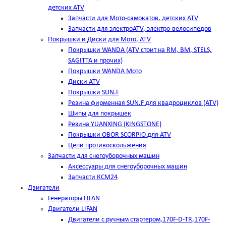
детских ATV
Запчасти для Мото-самокатов, детских ATV
Запчасти для электроATV, электро-велосипедов
Покрышки и Диски для Мото, ATV
Покрышки WANDA (АТV стоит на RM, BM, STELS,
SAGITTA и прочих)
Покрышки WANDA Мото
Диски ATV
Покрышки SUN.F
Резина фирменная SUN.F для квадроциклов (АТV)
Шипы для покрышек
Резина YUANXING (KINGSTONE)
Покрышки OBOR SCORPIO для ATV
Цепи противоскольжения
Запчасти для снегоуборочных машин
Аксессуары для снегоуборочных машин
Запчасти КСМ24
Двигатели
Генераторы LIFAN
Двигатели LIFAN
Двигатели с ручным стартером,170F-D-TR,170F-