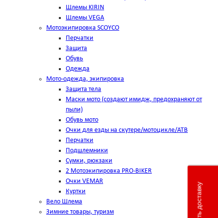
Шлемы KIRIN
Шлемы VEGA
Мотоэкипировка SCOYCO
Перчатки
Защита
Обувь
Одежда
Мото-одежда, экипировка
Защита тела
Маски мото (создают имидж, предохраняют от
пыли)
Обувь мото
Очки для езды на скутере/мотоцикле/АТВ
Перчатки
Подшлемники
Сумки, рюкзаки
2 Мотоэкипировка PRO-BIKER
Очки VEMAR
Рассчитать доставку
Куртки
Вело Шлема
Зимние товары, туризм