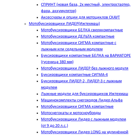
СПРИНТ (новая база, 2х местный, электростартер,
фара, аккумулятор)
Аксессуары и опции для мотоциклов СКАУТ
Мотобуксировщики ЛИДЕР(Ижтехмаш)
Мотобуксировщики БЕЛКА сверхкомпактные
Мотобуксировщики ДЕЛЬТА компактные
Мотобуксировщики СИГМА компактные с
лыжным или седельным модулем
Буксировщики компактные БЕЛКА на ВАРИАТОРЕ
(гусеница 380 мм)
Мотобуксировщики ЛИДЕР без лыжного модуля
Буксировщики компактные СИГМА-4
Буксировщики ЛИДЕР-2, ЛИДЕР-3 c лыжным
модулем
Лыжные модули для буксировщиков Ижтехмаш
Машинокомплекты снегоходов Лидер Альфа
Мотобуксировщики СИГМА компактные
Мотоснегокаты и мотосноуборды
Мотобуксировщики Лидер с лыжным модулем
(от 9 до 20 л.с.)
Мотобуксировщики Лидер LONG на удлинённой