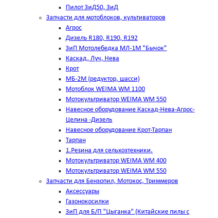
Пилот ЗиД50, ЗиД
Запчасти для мотоблоков, культиваторов
Агрос
Дизель R180, R190, R192
ЗиП Мотолебедка МЛ-1М "Бычок"
Каскад, Луч, Нева
Крот
МБ-2М (редуктор, шасси)
Мотоблок WEIMA WM 1100
Мотокультриватор WEIMA WM 550
Навесное оборудование Каскад-Нева-Агрос-
Целина -Дизель
Навесное оборудование Крот-Тарпан
Тарпан
1.Резина для сельхозтехники.
Мотокультриватор WEIMA WM 400
Мотокультриватор WEIMA WM 550
Запчасти для Бензопил, Мотокос, Триммеров
Аксессуары
Газонокосилки
ЗиП для Б/П "Цыганка" (Китайские пилы с