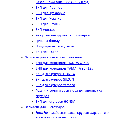
названиями типа -38/-45/-52 и т.д.)
ЗиП для Партнер
ЗиП для Хускварна
ЗиП для Чемпион
ЗиП для Штиль
ЗиП мотокос
Режущий инструмент к триммерам
Цепи на б/пилу
Популярные расходники
ЗиП для ЕСНО
Запчасти для японской мототехники
ЗИП для мотоцикла HONDA CB400
ЗИП для мотоцикла YAMAHA YBR125
Зип для скутеров HONDA
Зип для скутеров SUZUKI
Зип для скутеров Yamaha
Ремни и ролики вариатора для япоинских
скутеров
ЗиП для скутеров HONDA
Запчасти для Снегоходов
SnowFox (разборная рама, круглая фара, он же