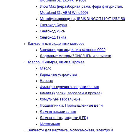
Motoland S2, Ekonik, T-200)
SnowMax (неразборная рама, фара фигуристая,
Motoland S1, ABM Wind200)
Мотобуксировщики, IRBIS DINGO Т110/Т125/150
Снегоход Буран
Снегоход Рысь
Снегоход Тайга
Запчасти для лодочных моторов
Запчасти для лодочных моторов СССР
Лодочные моторы ZONGSHEN и запчасти
Масло, Фильтры, Химия,Прочее
Масло
Зарядные устройства
Насосы
Фильтры нулевого сопротивления
Химия (краски, аэрозоли и прочее)
Хомуты универсальные
Подшипники, Промышленные цепи
Лампы накаливания
Лампы светодиодные (LED)
Мотохимия
Запчасти для картинга, мотосамоката, электро и