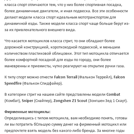
класса спорт отличаются тем, что у них более спортивная посадка,
более динамичные двигатели, и иная подвеска. Все эти особенности
делают модели класса спорт идеальным мототранспортом для
динамичной езды. Также модели класса спорт чаще больше берут из-
за их привлекательного внешнего вида.
Что касается мотоциклов класса стрит, то они обладают более
дорожной конструкцией, короткоходной подвеской, и меньшим
количеством пластиковой облицовки. Этот тип мотоцикла отличается
более комфортной посадкой для езды по городу, они более
маневренны и приемисты, чутко реагируют на открытие ручки газа.
К типу спорт можно отнести
Falcon Terrail
(Фалькон Террейл),
Falcon
Speedfire
(Фалькон Спидфайер).
В категории стрит на нашем сайте представлены модели
Combat
(Комбат),
Sniper
(Снайпер),
Zongshen Z1 Scout
(Зонгшен Зед 1 Скаут).
Фирменные мотоциклы:
Определившись с типом мотоцикла, вам необходимо понять, готовы
ли вы потратить бОльшую сумму денег на фирменный мотоцикл или
предпочтете взять модель без какого-либо бренда. За многие годы