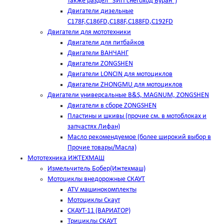
также раздел "ЗИП снегоход Буран")
Двигатели дизельные
C178F,С186FD,C188F,C188FD,C192FD
Двигатели для мототехники
Двигатели для питбайков
Двигатели ВАНЧАНГ
Двигатели ZONGSHEN
Двигатели LONCIN для мотоциклов
Двигатели ZHONGMU для мотоциклов
Двигатели универсальные B&S, MAGNUM, ZONGSHEN
Двигатели в сборе ZONGSHEN
Пластины и шкивы (прочие см. в мотоблоках и
запчастях Лифан)
Масло рекомендуемое (более широкий выбор в
Прочие товары/Масла)
Мототехника ИЖТЕХМАШ
Измельчитель Бобер(Ижтехмаш)
Мотоциклы внедорожные СКАУТ
ATV машинокомплекты
Мотоциклы Скаут
СКАУТ-11 (ВАРИАТОР)
Трициклы СКАУТ