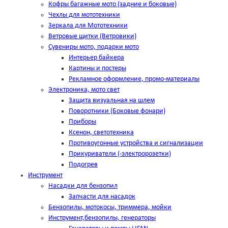
Кофры багажные мото (задние и боковые)
Чехлы для мототехники
Зеркала для Мототехники
Ветровые щитки (Ветровики)
Сувениры мото, подарки мото
Интерьер байкера
Картины и постеры
Рекламное оформление, промо-материалы
Электроника, мото свет
Защита визуальная на шлем
Поворотники (Боковые фонари)
Приборы
Ксенон, светотехника
Противоугонные устройства и сигнализации
Прикуриватели (-электророзетки)
Подогрев
Инструмент
Насадки для бензопил
Запчасти для насадок
Бензопилы, мотокосы, триммера, мойки
Инструмент,бензопилы, генераторы