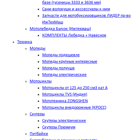
базе (гусеницы 3333 и 3636 мм)
Сани-волокуши и акссессуары к ним
Запчасти для мотобуксировщиков ЛИДЕР пр-во
ИжТехМаш
Мотолебедка Бычок (Ижтехмаш)
КОМПЛЕКТЫ Лебедка + Навесное
Техника
Мопеды
Мопеды подешевле
Мопеды крупные интересные
Мопеды получше
Мопеды электрические
Мотоциклы
Мотоциклы от 125 до 250 см3 кат А
Мотоциклы TVS (Индия)
Мототехника ZONGSHEN
Мотоциклы внедорожные (КРОСС)
Скутеры
Скутеры электрические
Скутеры Премиум
Питбайки