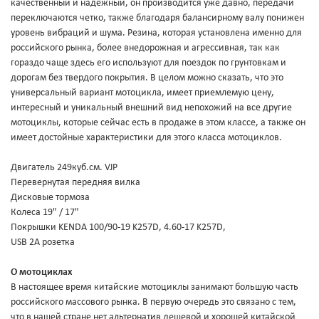
качественный и надежный, он производится уже давно, передачи
переключаются четко, также благодаря балансирному валу понижен
уровень вибраций и шума. Резина, которая установлена именно для
российского рынка, более внедорожная и агрессивная, так как
гораздо чаще здесь его используют для поездок по грунтовкам и
дорогам без твердого покрытия. В целом можно сказать, что это
универсальный вариант мотоцикла, имеет приемлемую цену,
интересный и уникальный внешний вид непохожий на все другие
мотоциклы, которые сейчас есть в продаже в этом классе, а также он
имеет достойные характеристики для этого класса мотоциклов.
Двигатель 249куб.см. VJP
Перевернутая передняя вилка
Дисковые тормоза
Колеса 19" / 17"
Покрышки KENDA 100/90-19 K257D, 4.60-17 K257D,
USB 2A розетка
О мотоциклах
В настоящее время китайские мотоциклы занимают большую часть
российского массового рынка. В первую очередь это связано с тем,
что в нашей стране нет альтернатив дешевой и хорошей китайской