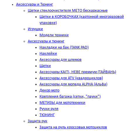
Аксессуары и Тюнинг
Щетки стеклоочистителя METO бескаркасные
Щетки в КОРОБОЧКАХ (картонной многоразовой
упаковке)
Игрушки
Модели техники
Аксессуары и тюнинг
Накладки на бак (TANK PAD)
Наклейки
Аксессуары для шлемов
Щетки
Аксессуары KAITI, HEBE премиум (ТАЙВАНЬ)
Аксессуары для ATV (квадроциклов)
Аксессуары для мопеда ALPHA (Альфа)
Декор мото
Крепления багажа (сетки, "пауки")
МЕТИЗЫ для мототехники
Ручки руля
ТЮНИНГ
Защита рук
Защита на руль кроссовых мотоциклов