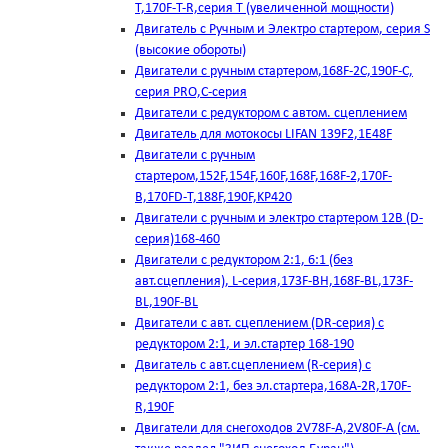
T,170F-T-R,серия Т (увеличенной мощности)
Двигатель с Ручным и Электро стартером, серия S
(высокие обороты)
Двигатели с ручным стартером,168F-2C,190F-C,
серия PRO,C-серия
Двигатели с редуктором с автом. сцеплением
Двигатель для мотокосы LIFAN 139F2,1E48F
Двигатели с ручным
стартером,152F,154F,160F,168F,168F-2,170F-
B,170FD-T,188F,190F,KP420
Двигатели с ручным и электро стартером 12В (D-
серия)168-460
Двигатели с редуктором 2:1, 6:1 (без
авт.сцепления), L-серия,173F-BH,168F-BL,173F-
BL,190F-BL
Двигатели с авт. сцеплением (DR-серия) с
редуктором 2:1, и эл.стартер 168-190
Двигатель с авт.сцеплением (R-серия) с
редуктором 2:1, без эл.стартера,168А-2R,170F-
R,190F
Двигатели для снегоходов 2V78F-A,2V80F-A (см.