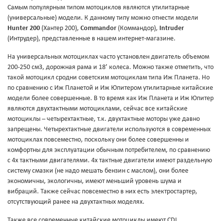
Самым популярным типом мотоциклов являются утилитарные
(универсальные) модели. К данному типу можно отнести модели
Hunter 200
(Хантер 200),
Commandor
(Коммандор),
Intruder
(Интрудер), представленные в нашем интернет-магазине.
На универсальных мотоциклах часто установлен двигатель объемом
200-250 см3, дорожная рама и 18’ колеса. Можно также отметить, что
такой мотоцикл сродни советским мотоциклам типа Иж Планета. Но
по сравнению с Иж Планетой и Иж Юпитером утилитарные китайские
модели более совершенные. В то время как Иж Планета и Иж Юпитер
являются двухтактными мотоциклами, сейчас все китайские
мотоциклы – четырехтактные, т.к. двухтактные моторы уже давно
запрещены. Четырехтактные двигатели используются в современных
мотоциклах повсеместно, поскольку они более совершенны и
комфортны для эксплуатации обычным потребителем, по сравнению
с 4х тактными двигателями. 4х тактные двигатели имеют раздельную
систему смазки (не надо мешать бензин с маслом), они более
экономичны, экологичны, имеют меньший уровень шума и
вибраций. Также сейчас повсеместно в них есть электростартер,
отсутствующий ранее на двухтактных моделях.
Также все современные китайские мотоциклы имеют CDI