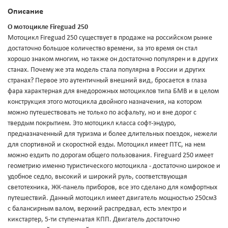
Описание
О мотоцикле Fireguad 250
Мотоцикл Fireguad 250 существует в продаже на российском рынке
достаточно большое количество времени, за это время он стал
хорошо знаком многим, но также он достаточно популярен и в других
станах. Почему же эта модель стала популярна в России и других
странах? Первое это аутентичный внешний вид, бросается в глаза
фара характерная для внедорожных мотоциклов типа БМВ и в целом
конструкция этого мотоцикла двойного назначения, на котором
можно путешествовать не только по асфальту, но и вне дорог с
твердым покрытием. Это мотоцикл класса софт-эндуро,
предназначенный для туризма и более длительных поездок, нежели
для спортивной и скоростной езды. Мотоцикл имеет ПТС, на нем
можно ездить по дорогам общего пользования. Fireguard 250 имеет
геометрию именно туристического мотоцикла - достаточно широкое и
удобное седло, высокий и широкий руль, соответствующая
светотехника, ЖК-панель приборов, все это сделано для комфортных
путешествий. Данный мотоцикл имеет двигатель мощностью 250см3
с балансирным валом, верхний распредвал, есть электро и
кикстартер, 5-ти ступенчатая КПП. Двигатель достаточно