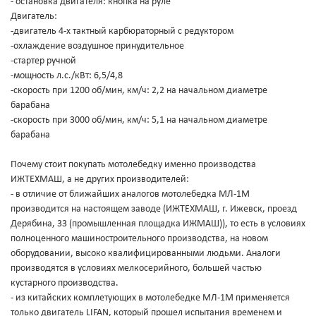
- остановка двигателя: кнопка на руле
Двигатель:
-двигатель 4-х тактный карбюраторный с редуктором
-охлаждение воздушное принудительное
-стартер ручной
-мощность л.с./кВт: 6,5/4,8
-скорость при 1200 об/мин, км/ч: 2,2 на начальном диаметре
барабана
-скорость при 3000 об/мин, км/ч: 5,1 на начальном диаметре
барабана
Почему стоит покупать мотолебедку именно производства
ИЖТЕХМАШ, а не других производителей:
- в отличие от ближайших аналогов мотолебедка МЛ-1М
производится на настоящем заводе (ИЖТЕХМАШ, г. Ижевск, проезд
Дерябина, 33 (промышленная площадка ИЖМАШ)), то есть в условиях
полноценного машиностроительного производства, на новом
оборудовании, высоко квалифицированными людьми. Аналоги
производятся в условиях мелкосерийного, большей частью
кустарного производства.
- из китайских комплетующих в мотолебедке МЛ-1М применяется
только двигатель LIFAN, который прошел испытания временем и