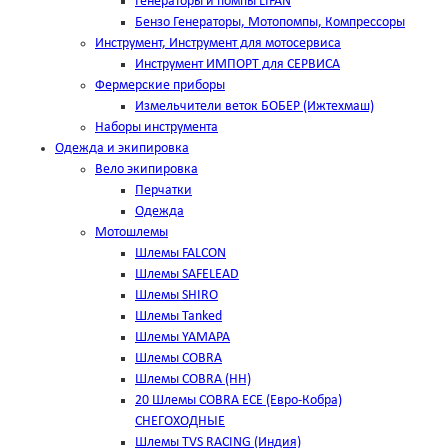
Генераторы и помпы LIFAN
Бензо Генераторы, Мотопомпы, Компрессоры
Инструмент, Инструмент для мотосервиса
Инструмент ИМПОРТ для СЕРВИСА
Фермерские приборы
Измельчители веток БОБЕР (Ижтехмаш)
Наборы инструмента
Одежда и экипировка
Вело экипировка
Перчатки
Одежда
Мотошлемы
Шлемы FALCON
Шлемы SAFELEAD
Шлемы SHIRO
Шлемы Tanked
Шлемы YAMAPA
Шлемы COBRA
Шлемы COBRA (HH)
20 Шлемы COBRA ECE (Евро-Кобра)
СНЕГОХОДНЫЕ
Шлемы TVS RACING (Индия)