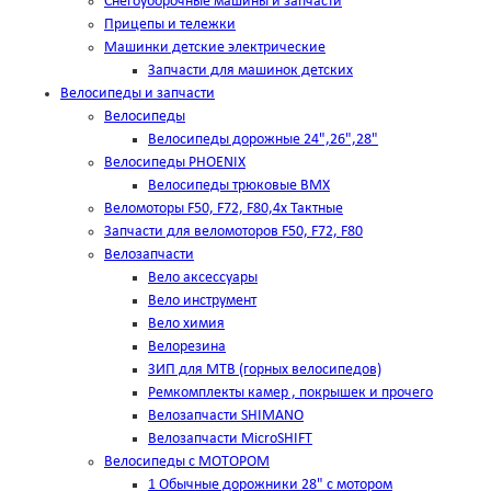
Снегоуборочные машины и запчасти
Прицепы и тележки
Машинки детские электрические
Запчасти для машинок детских
Велосипеды и запчасти
Велосипеды
Велосипеды дорожные 24",26",28"
Велосипеды PHOENIX
Велосипеды трюковые BMX
Веломоторы F50, F72, F80,4х Тактные
Запчасти для веломоторов F50, F72, F80
Велозапчасти
Вело аксессуары
Вело инструмент
Вело химия
Велорезина
ЗИП для MTB (горных велосипедов)
Ремкомплекты камер , покрышек и прочего
Велозапчасти SHIMANO
Велозапчасти MicroSHIFT
Велосипеды с МОТОРОМ
1 Обычные дорожники 28" с мотором