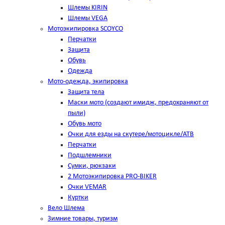
Шлемы KIRIN
Шлемы VEGA
Мотоэкипировка SCOYCO
Перчатки
Защита
Обувь
Одежда
Мото-одежда, экипировка
Защита тела
Маски мото (создают имидж, предохраняют от
пыли)
Обувь мото
Очки для езды на скутере/мотоцикле/АТВ
Перчатки
Подшлемники
Сумки, рюкзаки
2 Мотоэкипировка PRO-BIKER
Очки VEMAR
Куртки
Вело Шлема
Зимние товары, туризм