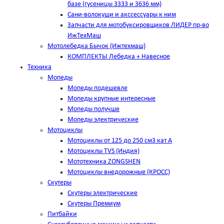
базе (гусеницы 3333 и 3636 мм)
Сани-волокуши и акссессуары к ним
Запчасти для мотобуксировщиков ЛИДЕР пр-во
ИжТехМаш
Мотолебедка Бычок (Ижтехмаш)
КОМПЛЕКТЫ Лебедка + Навесное
Техника
Мопеды
Мопеды подешевле
Мопеды крупные интересные
Мопеды получше
Мопеды электрические
Мотоциклы
Мотоциклы от 125 до 250 см3 кат А
Мотоциклы TVS (Индия)
Мототехника ZONGSHEN
Мотоциклы внедорожные (КРОСС)
Скутеры
Скутеры электрические
Скутеры Премиум
Питбайки