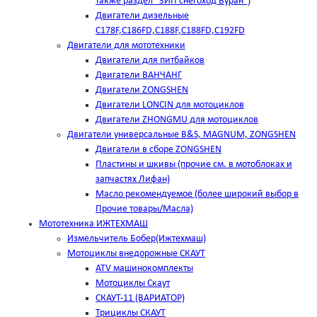
также раздел "ЗИП снегоход Буран")
Двигатели дизельные
C178F,С186FD,C188F,C188FD,C192FD
Двигатели для мототехники
Двигатели для питбайков
Двигатели ВАНЧАНГ
Двигатели ZONGSHEN
Двигатели LONCIN для мотоциклов
Двигатели ZHONGMU для мотоциклов
Двигатели универсальные B&S, MAGNUM, ZONGSHEN
Двигатели в сборе ZONGSHEN
Пластины и шкивы (прочие см. в мотоблоках и
запчастях Лифан)
Масло рекомендуемое (более широкий выбор в
Прочие товары/Масла)
Мототехника ИЖТЕХМАШ
Измельчитель Бобер(Ижтехмаш)
Мотоциклы внедорожные СКАУТ
ATV машинокомплекты
Мотоциклы Скаут
СКАУТ-11 (ВАРИАТОР)
Трициклы СКАУТ