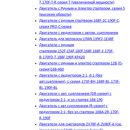
T,170F-T-R,серия Т (увеличенной мощности)
Двигатель с Ручным и Электро стартером, серия S
(высокие обороты)
Двигатели с ручным стартером,168F-2C,190F-C,
серия PRO,C-серия
Двигатели с редуктором с автом. сцеплением
Двигатель для мотокосы LIFAN 139F2,1E48F
Двигатели с ручным
стартером,152F,154F,160F,168F,168F-2,170F-
B,170FD-T,188F,190F,KP420
Двигатели с ручным и электро стартером 12В (D-
серия)168-460
Двигатели с редуктором 2:1, 6:1 (без
авт.сцепления), L-серия,173F-BH,168F-BL,173F-
BL,190F-BL
Двигатели с авт. сцеплением (DR-серия) с
редуктором 2:1, и эл.стартер 168-190
Двигатель с авт.сцеплением (R-серия) с
редуктором 2:1, без эл.стартера,168А-2R,170F-
R,190F
Двигатели для снегоходов 2V78F-A,2V80F-A (см.