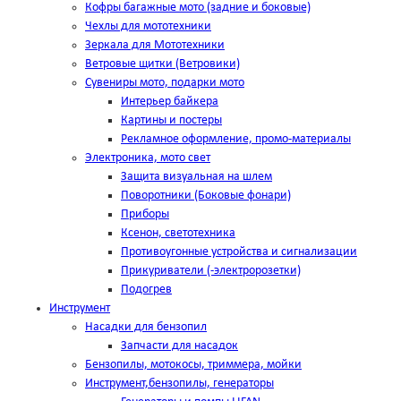
Кофры багажные мото (задние и боковые)
Чехлы для мототехники
Зеркала для Мототехники
Ветровые щитки (Ветровики)
Сувениры мото, подарки мото
Интерьер байкера
Картины и постеры
Рекламное оформление, промо-материалы
Электроника, мото свет
Защита визуальная на шлем
Поворотники (Боковые фонари)
Приборы
Ксенон, светотехника
Противоугонные устройства и сигнализации
Прикуриватели (-электророзетки)
Подогрев
Инструмент
Насадки для бензопил
Запчасти для насадок
Бензопилы, мотокосы, триммера, мойки
Инструмент,бензопилы, генераторы