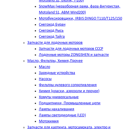
Motoland S2, Ekonik, T-200)
SnowMax (неразборная рама, фара фигуристая,
Motoland S1, ABM Wind200)
Мотобуксировщики, IRBIS DINGO Т110/Т125/150
Снегоход Буран
Снегоход Рысь
Снегоход Тайга
Запчасти для лодочных моторов
Запчасти для лодочных моторов СССР
Лодочные моторы ZONGSHEN и запчасти
Масло, Фильтры, Химия,Прочее
Масло
Зарядные устройства
Насосы
Фильтры нулевого сопротивления
Химия (краски, аэрозоли и прочее)
Хомуты универсальные
Подшипники, Промышленные цепи
Лампы накаливания
Лампы светодиодные (LED)
Мотохимия
Запчасти для картинга, мотосамоката, электро и