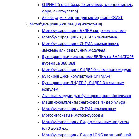
СПРИНТ (новая база, 2х местный, электростартер,
фара, аккумулятор)
Аксессуары и опции для мотоциклов СКАУТ
Мотобуксировщики ЛИДЕР(Ижтехмаш)
Мотобуксировщики БЕЛКА сверхкомпактные
Мотобуксировщики ДЕЛЬТА компактные
Мотобуксировщики СИГМА компактные с
лыжным или седельным модулем
Буксировщики компактные БЕЛКА на ВАРИАТОРЕ
(гусеница 380 мм)
Мотобуксировщики ЛИДЕР без лыжного модуля
Буксировщики компактные СИГМА-4
Буксировщики ЛИДЕР-2, ЛИДЕР-3 c лыжным
модулем
Лыжные модули для буксировщиков Ижтехмаш
Машинокомплекты снегоходов Лидер Альфа
Мотобуксировщики СИГМА компактные
Мотоснегокаты и мотосноуборды
Мотобуксировщики Лидер с лыжным модулем
(от 9 до 20 л.с.)
Мотобуксировщики Лидер LONG на удлинённой