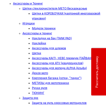
Аксессуары и Тюнинг
Щетки стеклоочистителя METO бескаркасные
Щетки в КОРОБОЧКАХ (картонной многоразовой
упаковке)
Игрушки
Модели техники
Аксессуары и тюнинг
Накладки на бак (TANK PAD)
Наклейки
Аксессуары для шлемов
Щетки
Рассчитать доставку
Аксессуары KAITI, HEBE премиум (ТАЙВАНЬ)
Аксессуары для ATV (квадроциклов)
Аксессуары для мопеда ALPHA (Альфа)
Декор мото
Крепления багажа (сетки, "пауки")
МЕТИЗЫ для мототехники
Ручки руля
ТЮНИНГ
Защита рук
Защита на руль кроссовых мотоциклов