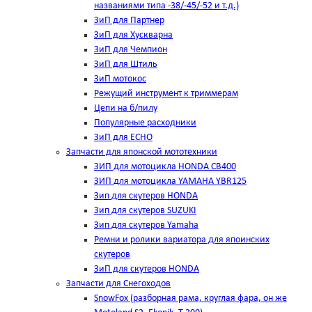
названиями типа -38/-45/-52 и т.д.)
ЗиП для Партнер
ЗиП для Хускварна
ЗиП для Чемпион
ЗиП для Штиль
ЗиП мотокос
Режущий инструмент к триммерам
Цепи на б/пилу
Популярные расходники
ЗиП для ЕСНО
Запчасти для японской мототехники
ЗИП для мотоцикла HONDA CB400
ЗИП для мотоцикла YAMAHA YBR125
Зип для скутеров HONDA
Зип для скутеров SUZUKI
Зип для скутеров Yamaha
Ремни и ролики вариатора для япоинских
скутеров
ЗиП для скутеров HONDA
Запчасти для Снегоходов
SnowFox (разборная рама, круглая фара, он же