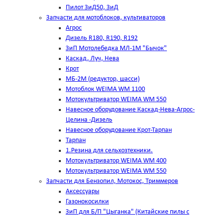
Пилот ЗиД50, ЗиД
Запчасти для мотоблоков, культиваторов
Агрос
Дизель R180, R190, R192
ЗиП Мотолебедка МЛ-1М "Бычок"
Каскад, Луч, Нева
Крот
МБ-2М (редуктор, шасси)
Мотоблок WEIMA WM 1100
Мотокультриватор WEIMA WM 550
Навесное оборудование Каскад-Нева-Агрос-
Целина -Дизель
Навесное оборудование Крот-Тарпан
Тарпан
1.Резина для сельхозтехники.
Мотокультриватор WEIMA WM 400
Мотокультриватор WEIMA WM 550
Запчасти для Бензопил, Мотокос, Триммеров
Аксессуары
Газонокосилки
ЗиП для Б/П "Цыганка" (Китайские пилы с