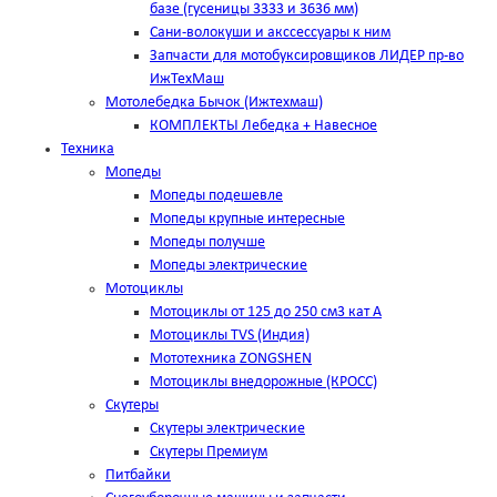
базе (гусеницы 3333 и 3636 мм)
Сани-волокуши и акссессуары к ним
Запчасти для мотобуксировщиков ЛИДЕР пр-во
ИжТехМаш
Мотолебедка Бычок (Ижтехмаш)
КОМПЛЕКТЫ Лебедка + Навесное
Техника
Мопеды
Мопеды подешевле
Мопеды крупные интересные
Мопеды получше
Мопеды электрические
Мотоциклы
Мотоциклы от 125 до 250 см3 кат А
Мотоциклы TVS (Индия)
Мототехника ZONGSHEN
Мотоциклы внедорожные (КРОСС)
Скутеры
Скутеры электрические
Скутеры Премиум
Питбайки