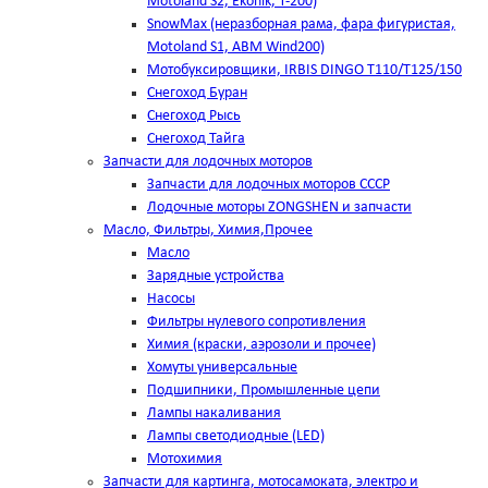
Motoland S2, Ekonik, T-200)
SnowMax (неразборная рама, фара фигуристая,
Motoland S1, ABM Wind200)
Мотобуксировщики, IRBIS DINGO Т110/Т125/150
Снегоход Буран
Снегоход Рысь
Снегоход Тайга
Запчасти для лодочных моторов
Запчасти для лодочных моторов СССР
Лодочные моторы ZONGSHEN и запчасти
Масло, Фильтры, Химия,Прочее
Масло
Зарядные устройства
Насосы
Фильтры нулевого сопротивления
Химия (краски, аэрозоли и прочее)
Хомуты универсальные
Подшипники, Промышленные цепи
Лампы накаливания
Лампы светодиодные (LED)
Мотохимия
Запчасти для картинга, мотосамоката, электро и