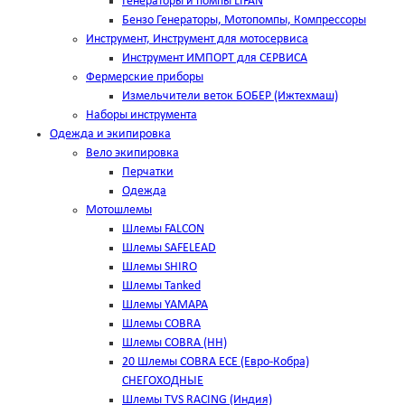
Генераторы и помпы LIFAN
Бензо Генераторы, Мотопомпы, Компрессоры
Инструмент, Инструмент для мотосервиса
Инструмент ИМПОРТ для СЕРВИСА
Фермерские приборы
Измельчители веток БОБЕР (Ижтехмаш)
Наборы инструмента
Одежда и экипировка
Вело экипировка
Перчатки
Одежда
Мотошлемы
Шлемы FALCON
Шлемы SAFELEAD
Шлемы SHIRO
Шлемы Tanked
Шлемы YAMAPA
Шлемы COBRA
Шлемы COBRA (HH)
20 Шлемы COBRA ECE (Евро-Кобра)
СНЕГОХОДНЫЕ
Шлемы TVS RACING (Индия)