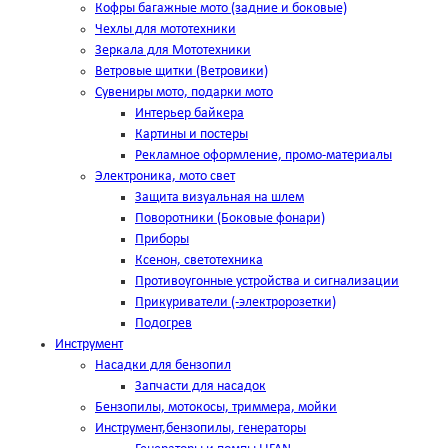
Кофры багажные мото (задние и боковые)
Чехлы для мототехники
Зеркала для Мототехники
Ветровые щитки (Ветровики)
Сувениры мото, подарки мото
Интерьер байкера
Картины и постеры
Рекламное оформление, промо-материалы
Электроника, мото свет
Защита визуальная на шлем
Поворотники (Боковые фонари)
Приборы
Ксенон, светотехника
Противоугонные устройства и сигнализации
Прикуриватели (-электророзетки)
Подогрев
Инструмент
Насадки для бензопил
Запчасти для насадок
Бензопилы, мотокосы, триммера, мойки
Инструмент,бензопилы, генераторы