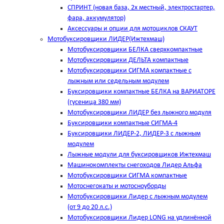
СПРИНТ (новая база, 2х местный, электростартер,
фара, аккумулятор)
Аксессуары и опции для мотоциклов СКАУТ
Мотобуксировщики ЛИДЕР(Ижтехмаш)
Мотобуксировщики БЕЛКА сверхкомпактные
Мотобуксировщики ДЕЛЬТА компактные
Мотобуксировщики СИГМА компактные с
лыжным или седельным модулем
Буксировщики компактные БЕЛКА на ВАРИАТОРЕ
(гусеница 380 мм)
Мотобуксировщики ЛИДЕР без лыжного модуля
Буксировщики компактные СИГМА-4
Буксировщики ЛИДЕР-2, ЛИДЕР-3 c лыжным
модулем
Лыжные модули для буксировщиков Ижтехмаш
Машинокомплекты снегоходов Лидер Альфа
Мотобуксировщики СИГМА компактные
Мотоснегокаты и мотосноуборды
Мотобуксировщики Лидер с лыжным модулем
(от 9 до 20 л.с.)
Мотобуксировщики Лидер LONG на удлинённой