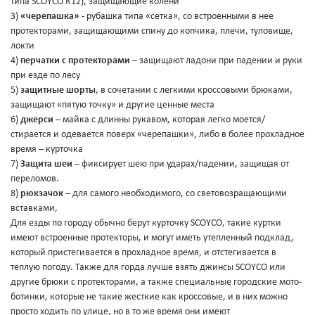
типа SCOYCO К12), защищающие колени
3)
«черепашка»
- рубашка типа «сетка», со встроенными в нее
протекторами, защищающими спину до копчика, плечи, туловище,
локти
4)
перчатки с протекторами
– защищают ладони при падении и руки
при езде по лесу
5)
защитные шорты
, в сочетании с легкими кроссовыми брюками,
защищают «пятую точку» и другие ценные места
6)
джерси
– майка с длинны рукавом, которая легко моется/
стирается и одевается поверх «черепашки», либо в более прохладное
время – курточка
7)
Защита шеи
– фиксирует шею при ударах/падении, защищая от
переломов.
8)
рюкзачок
– для самого необходимого, со световозращающими
вставками,
Для езды по городу обычно берут курточку SCOYCO, такие куртки
имеют встроенные протекторы, и могут иметь утепленный подклад,
который пристегивается в прохладное время, и отстегивается в
теплую погоду. Также для горда лучше взять джинсы SCOYCO или
другие брюки с протекторами, а также специальные городские мото-
ботинки, которые не такие жесткие как кроссовые, и в них можно
просто ходить по улице, но в то же время они имеют