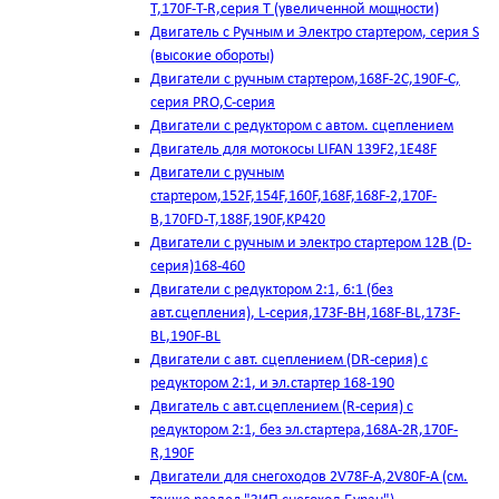
T,170F-T-R,серия Т (увеличенной мощности)
Двигатель с Ручным и Электро стартером, серия S
(высокие обороты)
Двигатели с ручным стартером,168F-2C,190F-C,
серия PRO,C-серия
Двигатели с редуктором с автом. сцеплением
Двигатель для мотокосы LIFAN 139F2,1E48F
Двигатели с ручным
стартером,152F,154F,160F,168F,168F-2,170F-
B,170FD-T,188F,190F,KP420
Двигатели с ручным и электро стартером 12В (D-
серия)168-460
Двигатели с редуктором 2:1, 6:1 (без
авт.сцепления), L-серия,173F-BH,168F-BL,173F-
BL,190F-BL
Двигатели с авт. сцеплением (DR-серия) с
редуктором 2:1, и эл.стартер 168-190
Двигатель с авт.сцеплением (R-серия) с
редуктором 2:1, без эл.стартера,168А-2R,170F-
R,190F
Двигатели для снегоходов 2V78F-A,2V80F-A (см.