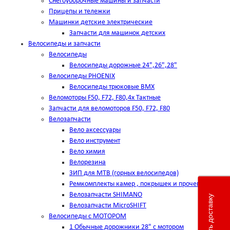
Снегоуборочные машины и запчасти
Прицепы и тележки
Машинки детские электрические
Запчасти для машинок детских
Велосипеды и запчасти
Велосипеды
Велосипеды дорожные 24",26",28"
Велосипеды PHOENIX
Велосипеды трюковые BMX
Веломоторы F50, F72, F80,4х Тактные
Запчасти для веломоторов F50, F72, F80
Велозапчасти
Вело аксессуары
Вело инструмент
Вело химия
Велорезина
ЗИП для MTB (горных велосипедов)
Ремкомплекты камер , покрышек и прочего
Велозапчасти SHIMANO
Рассчитать доставку
Велозапчасти MicroSHIFT
Велосипеды с МОТОРОМ
1 Обычные дорожники 28" с мотором