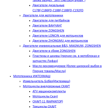
также раздел "ЗИП снегоход Буран")
Двигатели дизельные
C178F,С186FD,C188F,C188FD,C192FD
Двигатели для мототехники
Двигатели для питбайков
Двигатели ВАНЧАНГ
Двигатели ZONGSHEN
Двигатели LONCIN для мотоциклов
Двигатели ZHONGMU для мотоциклов
Двигатели универсальные B&S, MAGNUM, ZONGSHEN
Двигатели в сборе ZONGSHEN
Пластины и шкивы (прочие см. в мотоблоках и
запчастях Лифан)
Масло рекомендуемое (более широкий выбор в
Прочие товары/Масла)
Мототехника ИЖТЕХМАШ
Измельчитель Бобер(Ижтехмаш)
Мотоциклы внедорожные СКАУТ
ATV машинокомплекты
Мотоциклы Скаут
СКАУТ-11 (ВАРИАТОР)
Трициклы СКАУТ