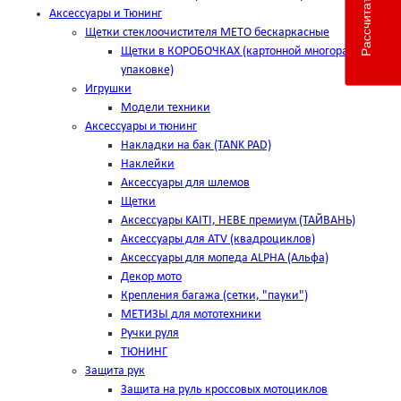
Аксессуары и Тюнинг
Щетки стеклоочистителя METO бескаркасные
Щетки в КОРОБОЧКАХ (картонной многоразовой
упаковке)
Игрушки
Модели техники
Аксессуары и тюнинг
Накладки на бак (TANK PAD)
Наклейки
Аксессуары для шлемов
Щетки
Аксессуары KAITI, HEBE премиум (ТАЙВАНЬ)
Аксессуары для ATV (квадроциклов)
Аксессуары для мопеда ALPHA (Альфа)
Декор мото
Крепления багажа (сетки, "пауки")
МЕТИЗЫ для мототехники
Ручки руля
ТЮНИНГ
Защита рук
Защита на руль кроссовых мотоциклов