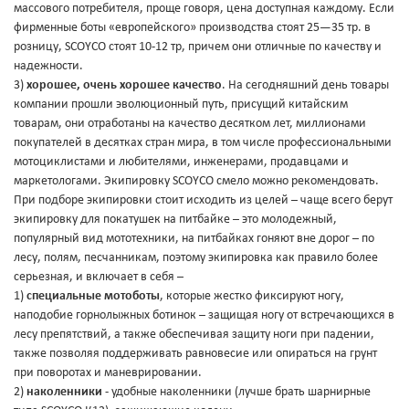
массового потребителя, проще говоря, цена доступная каждому. Если
фирменные боты «европейского» производства стоят 25—35 тр. в
розницу, SCOYCO стоят 10-12 тр, причем они отличные по качеству и
надежности.
3)
хорошее, очень хорошее качество
. На сегодняшний день товары
компании прошли эволюционный путь, присущий китайским
товарам, они отработаны на качество десятком лет, миллионами
покупателей в десятках стран мира, в том числе профессиональными
мотоциклистами и любителями, инженерами, продавцами и
маркетологами. Экипировку SCOYCO смело можно рекомендовать.
При подборе экипировки стоит исходить из целей – чаще всего берут
экипировку для покатушек на питбайке – это молодежный,
популярный вид мототехники, на питбайках гоняют вне дорог – по
лесу, полям, песчанникам, поэтому экипировка как правило более
серьезная, и включает в себя –
1)
специальные мотоботы
, которые жестко фиксируют ногу,
наподобие горнолыжных ботинок – защищая ногу от встречающихся в
лесу препятствий, а также обеспечивая защиту ноги при падении,
также позволяя поддерживать равновесие или опираться на грунт
при поворотах и маневрировании.
2)
наколенники
- удобные наколенники (лучше брать шарнирные