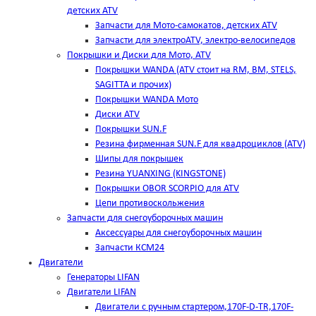
детских ATV
Запчасти для Мото-самокатов, детских ATV
Запчасти для электроATV, электро-велосипедов
Покрышки и Диски для Мото, ATV
Покрышки WANDA (АТV стоит на RM, BM, STELS,
SAGITTA и прочих)
Покрышки WANDA Мото
Диски ATV
Покрышки SUN.F
Резина фирменная SUN.F для квадроциклов (АТV)
Шипы для покрышек
Резина YUANXING (KINGSTONE)
Покрышки OBOR SCORPIO для ATV
Цепи противоскольжения
Запчасти для снегоуборочных машин
Аксессуары для снегоуборочных машин
Запчасти КСМ24
Двигатели
Генераторы LIFAN
Двигатели LIFAN
Двигатели с ручным стартером,170F-D-TR,170F-