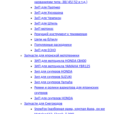
названиями типа -38/-45/-52 и т.д.)
ЗиП для Партнер
ЗиП для Хускварна
ЗиП для Чемпион
ЗиП для Штиль
ЗиП мотокос
Режущий инструмент к триммерам
Цепи на б/пилу
Популярные расходники
ЗиП для ЕСНО
Запчасти для японской мототехники
ЗИП для мотоцикла HONDA CB400
ЗИП для мотоцикла YAMAHA YBR125
Зип для скутеров HONDA
Зип для скутеров SUZUKI
Зип для скутеров Yamaha
Ремни и ролики вариатора для япоинских
скутеров
ЗиП для скутеров HONDA
Запчасти для Снегоходов
SnowFox (разборная рама, круглая фара, он же