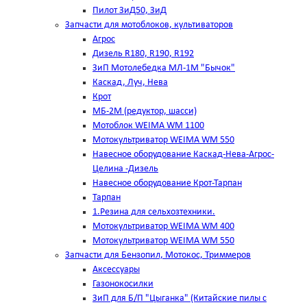
Пилот ЗиД50, ЗиД
Запчасти для мотоблоков, культиваторов
Агрос
Дизель R180, R190, R192
ЗиП Мотолебедка МЛ-1М "Бычок"
Каскад, Луч, Нева
Крот
МБ-2М (редуктор, шасси)
Мотоблок WEIMA WM 1100
Мотокультриватор WEIMA WM 550
Навесное оборудование Каскад-Нева-Агрос-
Целина -Дизель
Навесное оборудование Крот-Тарпан
Тарпан
1.Резина для сельхозтехники.
Мотокультриватор WEIMA WM 400
Мотокультриватор WEIMA WM 550
Запчасти для Бензопил, Мотокос, Триммеров
Аксессуары
Газонокосилки
ЗиП для Б/П "Цыганка" (Китайские пилы с