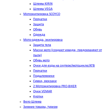
Шлемы KIRIN
Шлемы VEGA
Мотоэкипировка SCOYCO
Перчатки
Защита
Обувь
Одежда
Мото-одежда, экипировка
Защита тела
Маски мото (создают имидж, предохраняют от
пыли)
Обувь мото
Очки для езды на скутере/мотоцикле/АТВ
Перчатки
Подшлемники
Сумки, рюкзаки
2 Мотоэкипировка PRO-BIKER
Очки VEMAR
Куртки
Вело Шлема
Зимние товары, туризм