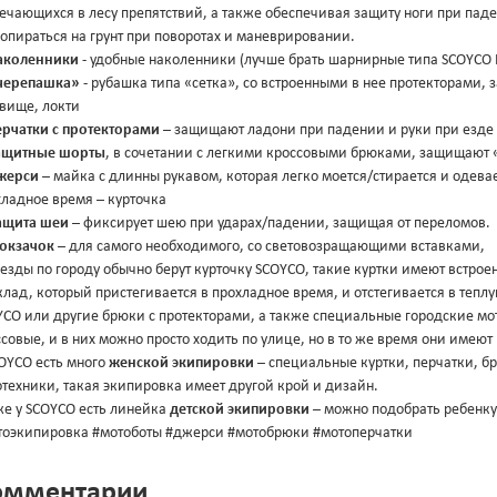
речающихся в лесу препятствий, а также обеспечивая защиту ноги при па
опираться на грунт при поворотах и маневрировании.
аколенники
- удобные наколенники (лучше брать шарнирные типа SCOYCO
черепашка»
- рубашка типа «сетка», со встроенными в нее протекторами
овище, локти
ерчатки с протекторами
– защищают ладони при падении и руки при езде 
ащитные шорты
, в сочетании с легкими кроссовыми брюками, защищают «
жерси
– майка с длинны рукавом, которая легко моется/стирается и одева
хладное время – курточка
ащита шеи
– фиксирует шею при ударах/падении, защищая от переломов.
юкзачок
– для самого необходимого, со световозращающими вставками,
езды по городу обычно берут курточку SCOYCO, такие куртки имеют встрое
лад, который пристегивается в прохладное время, и отстегивается в тепл
CO или другие брюки с протекторами, а также специальные городские мот
совые, и в них можно просто ходить по улице, но в то же время они имею
COYCO есть много
женской экипировки
– специальные куртки, перчатки, б
техники, такая экипировка имеет другой крой и дизайн.
же у SCOYCO есть линейка
детской экипировки
– можно подобрать ребенку
тоэкипировка #мотоботы #джерси #мотобрюки #мотоперчатки
омментарии