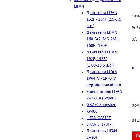
LIFAN
Двигатели LIFAN
Отзы
152F - 154F (2,5-3,5
л.с.)
Рей
Двигатели LIFAN
168-FA2 (МБ-2М),
0
/
5
160F - 190F
Двигатели LIFAN
192F, 192F2
(17.0/18.5 л.с.)
Х
Двигатели LIFAN
1Р64FV - 1Р70FV
вертикальный вал
Запчасти для LIFAN
2V77F-A (Буран)
GB270 Zongshen
Ком
KP460
LIFAN GS212E
Ваш
LIFAN LF170F-T
Двигатель LIFAN
2V80F