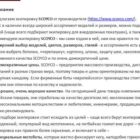
исание
длагаем экипировку
SCOYCO
от производителя (
https://www.scoyco.com/
).
ас в наличии всегда широкий ассортимент моделей и размеров, можно под
й (чаще всего подбирают экипировку для внедорожных покатушек), а также
омендуем экипировку
SCOYCO
– мы сами ездим в ней, нам она нравится п
ирокий выбор моделей, цветов, размеров, стилей
- в ассортименте есть
о выбрать ботинки, «черепашку», курточку, штаны, защиту шеи, наколенн
менного качества SCOYCO и по очень демократичной цене.
емократичные цены.
SCOYCO – предприятие массового производства, дис
аний в разных странах мира, поэтому товары и цены ориентированы на ма
упная каждому. Если фирменные боты «европейского» производства стоят 2
ем они отличные по качеству и надежности.
орошее, очень хорошее качество
. На сегодняшний день товары компани
йским товарам, они отработаны на качество десятком лет, миллионами пок
фессиональными мотоциклистами и любителями, инженерами, продавцам
но рекомендовать.
подборе экипировки стоит исходить из целей – чаще всего берут экипиров
дежный, популярный вид мототехники, на питбайках гоняют вне дорог – п
ировка как правило более серьезная, и включает в себя –
пециальные мотоботы
, которые жестко фиксируют ногу, наподобие горно