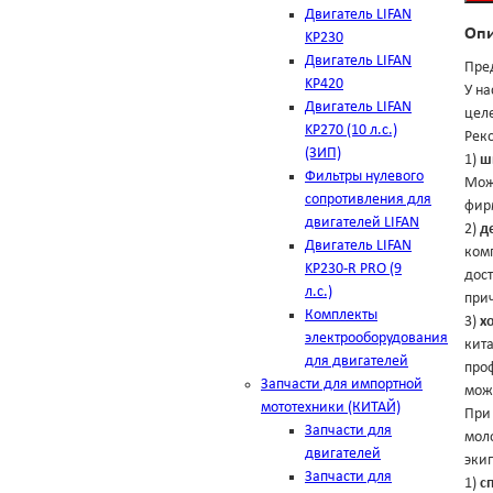
Двигатель LIFAN
Оп
KP230
Двигатель LIFAN
Пре
KP420
У н
Двигатель LIFAN
целе
KP270 (10 л.с.)
Рек
(ЗИП)
1)
ш
Фильтры нулевого
Можн
сопротивления для
фир
двигателей LIFAN
2)
д
Двигатель LIFAN
комп
KP230-R PRO (9
дост
л.с.)
прич
Комплекты
3)
х
электрооборудования
кита
для двигателей
про
Запчасти для импортной
мож
мототехники (КИТАЙ)
При 
Запчасти для
моло
двигателей
экип
Запчасти для
1)
с