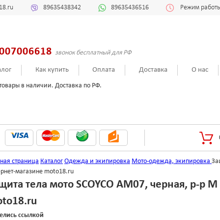
18.ru
89635438342
89635436516
Режим работы:
007006618
звонок бесплатный для РФ
алог
Как купить
Оплата
Доставка
О нас
товары в наличии. Доставка по РФ.
вная страница
Каталог
Одежда и экипировка
Мото-одежда, экипировка
За
ернет-магазине moto18.ru
щита тела мото SCOYCO AM07, черная, р-р M
to18.ru
елись ссылкой