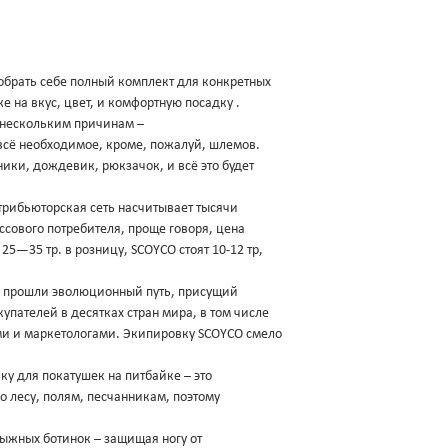
обрать себе полный комплект для конкретных
 на вкус, цвет, и комфортную посадку .
о нескольким причинам –
 всё необходимое, кроме, пожалуй, шлемов.
ики, дождевик, рюкзачок, и всё это будет
трибьюторская сеть насчитывает тысячи
ссового потребителя, проще говоря, цена
5—35 тр. в розницу, SCOYCO стоят 10-12 тр,
и прошли эволюционный путь, присущий
упателей в десятках стран мира, в том числе
и и маркетологами. Экипировку SCOYCO смело
ку для покатушек на питбайке – это
о лесу, полям, песчанникам, поэтому
лыжных ботинок – защищая ногу от