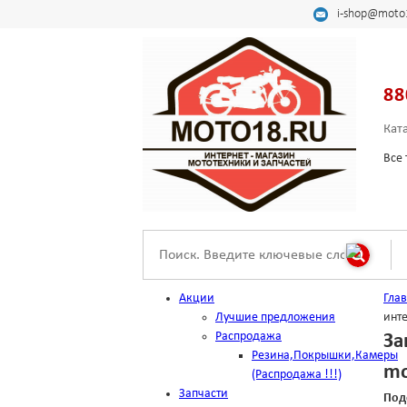
i-shop@moto
88
Кат
Все 
Акции
Гла
Лучшие предложения
инт
Распродажа
За
Резина,Покрышки,Камеры
mo
(Распродажа !!!)
Запчасти
Под