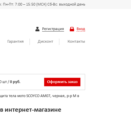
 Пн-Пт: 7:00 – 15:50 (МСК) Сб-Вс: выходной день
Регистрация
Вход
Гарантия
Дисконт
Контакты
0
шт
/
0 руб.
Оформить заказ
щита тела мото SCOYCO AM07, черная, р-р M в
 в интернет-магазине