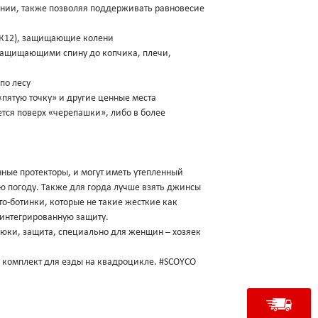
дении, также позволяя поддерживать равновесие
 К12), защищающие колени
, защищающими спину до копчика, плечи,
по лесу
пятую точку» и другие ценные места
ется поверх «черепашки», либо в более
нные протекторы, и могут иметь утепленный
ую погоду. Также для горда лучше взять джинсы
о-ботинки, которые не такие жесткие как
т интегрированную защиту.
рюки, защита, специально для женщин – хозяек
 комплект для езды на квадроцикле. #SCOYCO