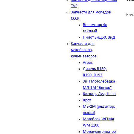
TVS
Запчасти для мопедов
Ком
СССР
Веломотор 4х
тактный
Пилот ЗиД50, ЗиД
Запчасти для
мотоблоков,
культиваторов
Агрос
Дизель R180,
R190, R192
ЗиП Мотолебедка
МЛ-1М "Бычок"
Каскад, Луч, Нева
Крот
МБ-2М (редуктор,
шасси)
Мотоблок WEIMA
WM 1100
Мотокультриватор