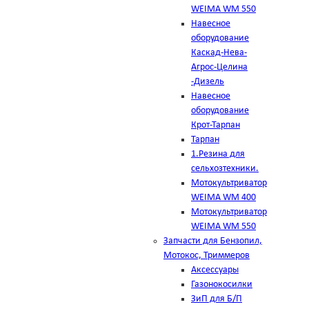
WEIMA WM 550
Навесное
оборудование
Каскад-Нева-
Агрос-Целина
-Дизель
Навесное
оборудование
Крот-Тарпан
Тарпан
1.Резина для
сельхозтехники.
Мотокультриватор
WEIMA WM 400
Мотокультриватор
WEIMA WM 550
Запчасти для Бензопил,
Мотокос, Триммеров
Аксессуары
Газонокосилки
ЗиП для Б/П