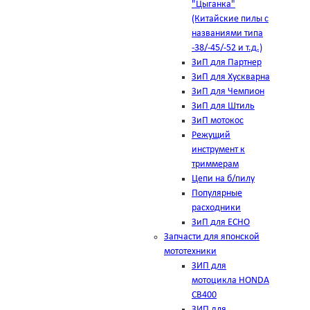
"Цыганка"
(Китайские пилы с
названиями типа
-38/-45/-52 и т.д.)
ЗиП для Партнер
ЗиП для Хускварна
ЗиП для Чемпион
ЗиП для Штиль
ЗиП мотокос
Режущий
инструмент к
триммерам
Цепи на б/пилу
Популярные
расходники
ЗиП для ЕСНО
Запчасти для японской
мототехники
ЗИП для
мотоцикла HONDA
CB400
ЗИП для