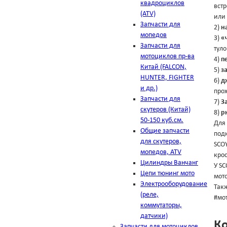
квадроциклов
вст
(ATV)
или 
Запчасти для
2)
н
мопедов
3)
«
Запчасти для
тул
мотоциклов пр-ва
4)
п
Китай (FALCON,
5)
з
HUNTER, FIGHTER
6)
д
и др.)
про
Запчасти для
7)
З
скутеров (Китай)
8)
р
50-150 куб.см.
Для 
Общие запчасти
подк
для скутеров,
SCOY
мопедов, ATV
крос
Цилиндры Ванчанг
У S
Цепи тюнинг мото
мото
Электрооборудование
Так
(реле,
#мо
коммутаторы,
датчики)
К
Запчасти для мотоциклов