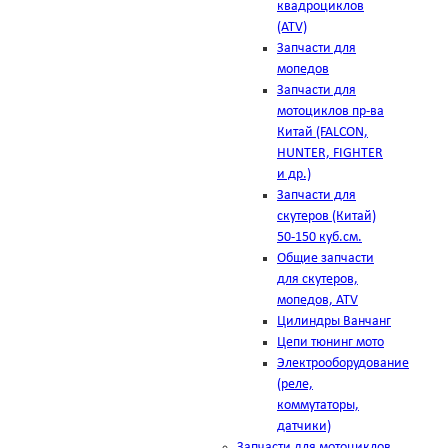
квадроциклов
(ATV)
Запчасти для
мопедов
Запчасти для
мотоциклов пр-ва
Китай (FALCON,
HUNTER, FIGHTER
и др.)
Запчасти для
скутеров (Китай)
50-150 куб.см.
Общие запчасти
для скутеров,
мопедов, ATV
Цилиндры Ванчанг
Цепи тюнинг мото
Электрооборудование
(реле,
коммутаторы,
датчики)
Запчасти для мотоциклов