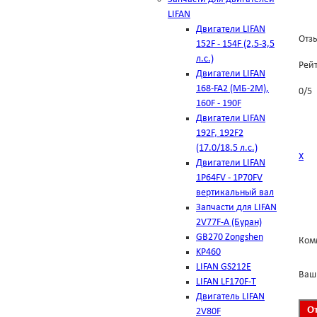
LIFAN
Двигатели LIFAN
Отзы
152F - 154F (2,5-3,5
л.с.)
Рей
Двигатели LIFAN
168-FA2 (МБ-2М),
0
/
5
160F - 190F
Двигатели LIFAN
192F, 192F2
(17.0/18.5 л.с.)
Х
Двигатели LIFAN
1Р64FV - 1Р70FV
вертикальный вал
Запчасти для LIFAN
2V77F-A (Буран)
GB270 Zongshen
Ком
KP460
LIFAN GS212E
Ваш
LIFAN LF170F-T
Двигатель LIFAN
2V80F