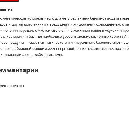
исание
усинтетическое моторное масло для четырехтактных бензиновых двигателе
едов и другой мототехники с воздушным и жидкостным охлаждением, с и
еключения передач, с муфтой сцепления в масляной ванне и «сухой» и пр
трализаторами и без, где необходим уровень эксплуатационных свойств A
нове продукта — смесь синтетического и минерального базового сырья с 
годаря стабильной основе имеет непревзойденные смазывающие, противо
личивающие срок службы двигателя.
омментарии
ментариев нет