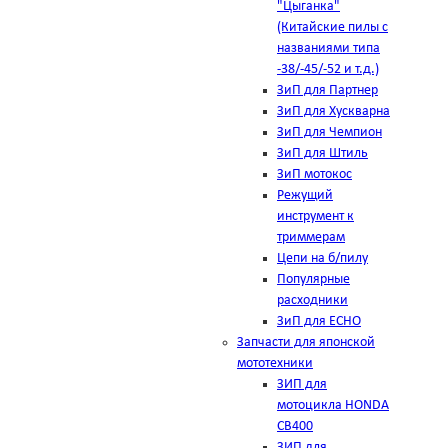
"Цыганка"
(Китайские пилы с
названиями типа
-38/-45/-52 и т.д.)
ЗиП для Партнер
ЗиП для Хускварна
ЗиП для Чемпион
ЗиП для Штиль
ЗиП мотокос
Режущий
инструмент к
триммерам
Цепи на б/пилу
Популярные
расходники
ЗиП для ЕСНО
Запчасти для японской
мототехники
ЗИП для
мотоцикла HONDA
CB400
ЗИП для