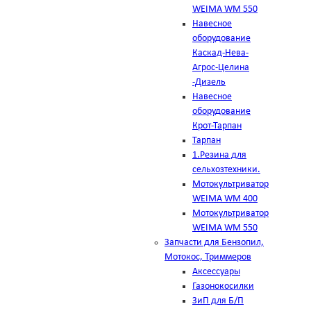
WEIMA WM 550
Навесное
оборудование
Каскад-Нева-
Агрос-Целина
-Дизель
Навесное
оборудование
Крот-Тарпан
Тарпан
1.Резина для
сельхозтехники.
Мотокультриватор
WEIMA WM 400
Мотокультриватор
WEIMA WM 550
Запчасти для Бензопил,
Мотокос, Триммеров
Аксессуары
Газонокосилки
ЗиП для Б/П