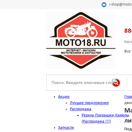
i-shop@moto
88
Кат
Все 
Акции
Гла
Лучшие предложения
двиг
Распродажа
Ма
Резина,Покрышки,Камеры
ли
(Распродажа !!!)
Запчасти
Под