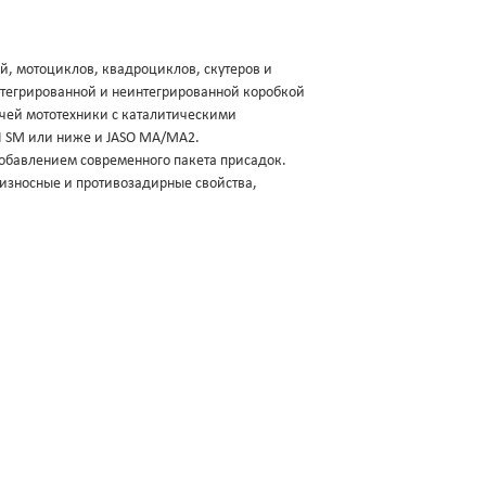
й, мотоциклов, квадроциклов, скутеров и
нтегрированной и неинтегрированной коробкой
очей мототехники с каталитическими
PI SM или ниже и JASO MA/MA2.
добавлением современного пакета присадок.
износные и противозадирные свойства,