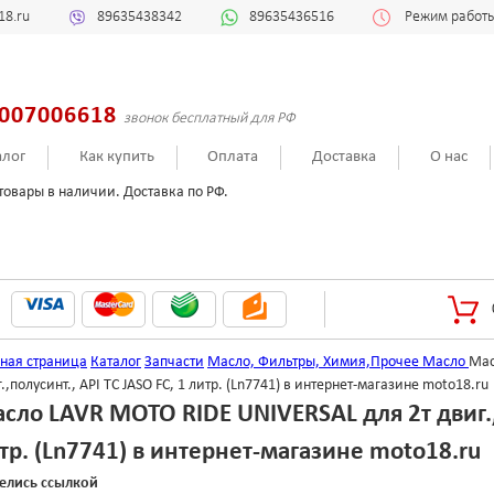
18.ru
89635438342
89635436516
Режим работы:
007006618
звонок бесплатный для РФ
алог
Как купить
Оплата
Доставка
О нас
товары в наличии. Доставка по РФ.
вная страница
Каталог
Запчасти
Масло, Фильтры, Химия,Прочее
Масло
Мас
.,полусинт., API ТС JASO FC, 1 литр. (Ln7741) в интернет-магазине moto18.ru
сло LAVR MOTO RIDE UNIVERSAL для 2т двиг.,п
тр. (Ln7741) в интернет-магазине moto18.ru
елись ссылкой