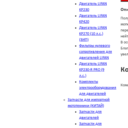
Двигатель LIFAN
Оп
KP230
Двигатель LIFAN
Пол
KP420
моп
Двигатель LIFAN
пер
KP270 (10 л.с.)
ней
(ЗИП)
В ос
Фильтры нулевого
Бла
сопротивления для
уве
двигателей LIFAN
Двигатель LIFAN
К
KP230-R PRO (9
л.с.)
Комплекты
Ком
электрооборудования
для двигателей
Запчасти для импортной
мототехники (КИТАЙ)
Запчасти для
двигателей
Запчасти для