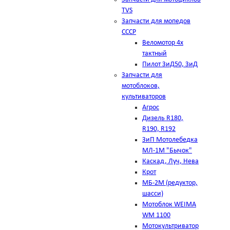
TVS
Запчасти для мопедов
СССР
Веломотор 4х
тактный
Пилот ЗиД50, ЗиД
Запчасти для
мотоблоков,
культиваторов
Агрос
Дизель R180,
R190, R192
ЗиП Мотолебедка
МЛ-1М "Бычок"
Каскад, Луч, Нева
Крот
МБ-2М (редуктор,
шасси)
Мотоблок WEIMA
WM 1100
Мотокультриватор