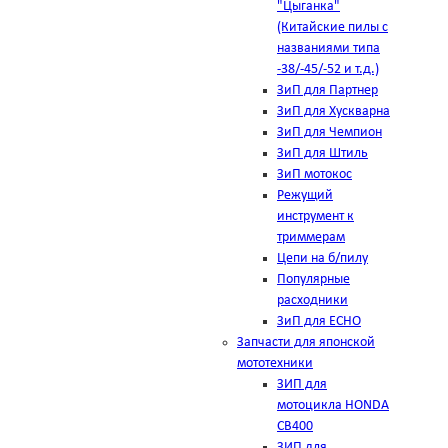
"Цыганка"
(Китайские пилы с
названиями типа
-38/-45/-52 и т.д.)
ЗиП для Партнер
ЗиП для Хускварна
ЗиП для Чемпион
ЗиП для Штиль
ЗиП мотокос
Режущий
инструмент к
триммерам
Цепи на б/пилу
Популярные
расходники
ЗиП для ЕСНО
Запчасти для японской
мототехники
ЗИП для
мотоцикла HONDA
CB400
ЗИП для