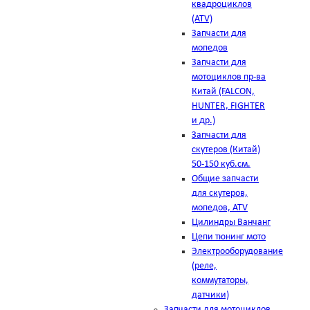
квадроциклов
(ATV)
Запчасти для
мопедов
Запчасти для
мотоциклов пр-ва
Китай (FALCON,
HUNTER, FIGHTER
и др.)
Запчасти для
скутеров (Китай)
50-150 куб.см.
Общие запчасти
для скутеров,
мопедов, ATV
Цилиндры Ванчанг
Цепи тюнинг мото
Электрооборудование
(реле,
коммутаторы,
датчики)
Запчасти для мотоциклов