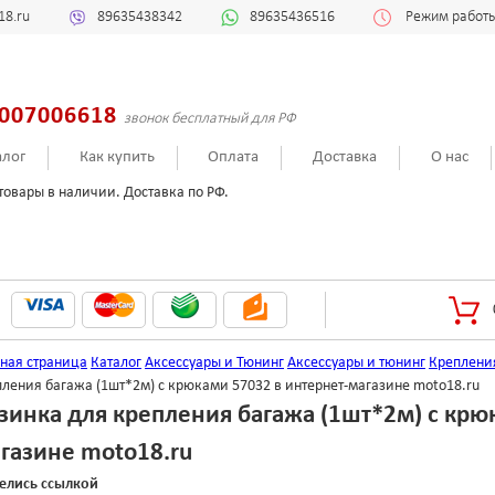
18.ru
89635438342
89635436516
Режим работы:
007006618
звонок бесплатный для РФ
алог
Как купить
Оплата
Доставка
О нас
товары в наличии. Доставка по РФ.
вная страница
Каталог
Аксессуары и Тюнинг
Аксессуары и тюнинг
Крепления
ления багажа (1шт*2м) с крюками 57032 в интернет-магазине moto18.ru
зинка для крепления багажа (1шт*2м) с крю
газине moto18.ru
елись ссылкой