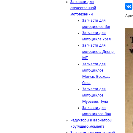
Запчасти для
отечественной
мототехники
Арти
Запчасти для
мотоциклов Иж
Запчасти для
мотоцикла Урал
Запчасти для
мотоцикла Днепр,
МТ
Запчасти для
мотоциклов
Минск, Восход,
Сова
Запчасти для
мотоциклов
Муравей, Тула
Запчасти для
мотоциклов Ява
Редукторы и вариаторы
крутящего момента
Запчасти для двигателей