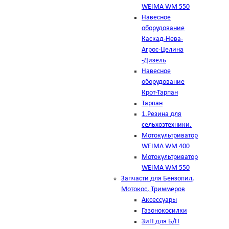
WEIMA WM 550
Навесное
оборудование
Каскад-Нева-
Агрос-Целина
-Дизель
Навесное
оборудование
Крот-Тарпан
Тарпан
1.Резина для
сельхозтехники.
Мотокультриватор
WEIMA WM 400
Мотокультриватор
WEIMA WM 550
Запчасти для Бензопил,
Мотокос, Триммеров
Аксессуары
Газонокосилки
ЗиП для Б/П