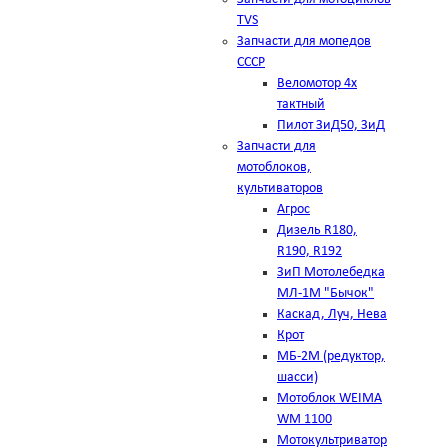
TVS
Запчасти для мопедов
СССР
Веломотор 4х
тактный
Пилот ЗиД50, ЗиД
Запчасти для
мотоблоков,
культиваторов
Агрос
Дизель R180,
R190, R192
ЗиП Мотолебедка
МЛ-1М "Бычок"
Каскад, Луч, Нева
Крот
МБ-2М (редуктор,
шасси)
Мотоблок WEIMA
WM 1100
Мотокультриватор