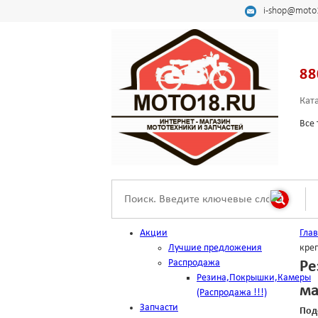
i-shop@moto
88
Кат
Все 
Акции
Гла
Лучшие предложения
креп
Распродажа
Ре
Резина,Покрышки,Камеры
ма
(Распродажа !!!)
Запчасти
Под