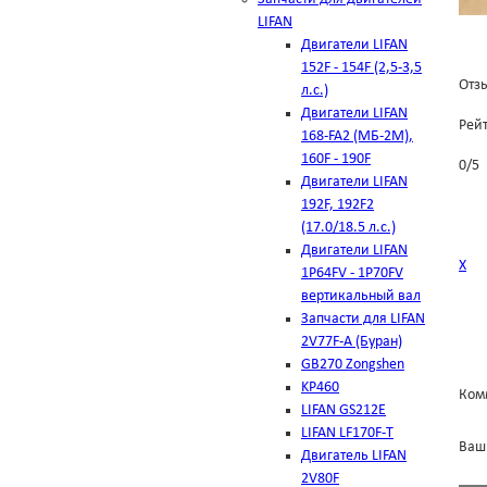
LIFAN
Двигатели LIFAN
152F - 154F (2,5-3,5
Отзы
л.с.)
Двигатели LIFAN
Рей
168-FA2 (МБ-2М),
160F - 190F
0
/
5
Двигатели LIFAN
192F, 192F2
(17.0/18.5 л.с.)
Двигатели LIFAN
Х
1Р64FV - 1Р70FV
вертикальный вал
Запчасти для LIFAN
2V77F-A (Буран)
GB270 Zongshen
KP460
Ком
LIFAN GS212E
LIFAN LF170F-T
Ваш
Двигатель LIFAN
2V80F