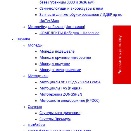
базе (гусеницы 3333 и 3636 мм)
Сани-волокуши и акссессуары к ним
Запчасти для мотобуксировщиков ЛИДЕР пр-во
ИжТехМаш
Мотолебедка Бычок (Ижтехмаш)
КОМПЛЕКТЫ Лебедка + Навесное
Рассчитать доставку
Техника
Мопеды
Мопеды подешевле
Мопеды крупные интересные
Мопеды получше
Мопеды электрические
Мотоциклы
Мотоциклы от 125 до 250 см3 кат А
Мотоциклы TVS (Индия)
Мототехника ZONGSHEN
Мотоциклы внедорожные (КРОСС)
Скутеры
Скутеры электрические
Скутеры Премиум
Питбайки