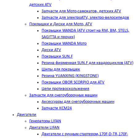
детских ATV
Запчасти для Мото-самокатов, детских ATV
Запчасти для электроATV, электро-велосипедов
Покрышки и Диски для Мото, ATV
Покрышки WANDA (АТV стоит на RM, BM, STELS,
SAGITTA и прочих)
Покрышки WANDA Мото
Диски ATV
Покрышки SUN.F
Резина фирменная SUN.F для квадроциклов (АТV)
Шипы для покрышек
Резина YUANXING (KINGSTONE)
Покрышки OBOR SCORPIO для ATV
Цепи противоскольжения
Запчасти для снегоуборочных машин
Аксессуары для снегоуборочных машин
Запчасти КСМ24
Двигатели
Генераторы LIFAN
Двигатели LIFAN
Двигатели с ручным стартером,170F-D-TR,170F-