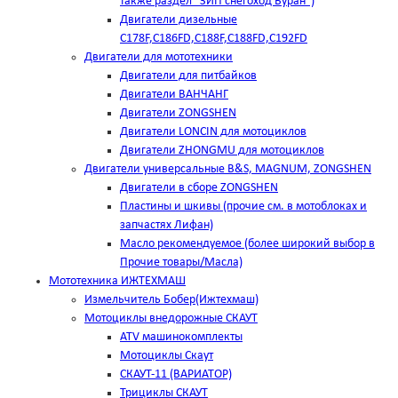
также раздел "ЗИП снегоход Буран")
Двигатели дизельные
C178F,С186FD,C188F,C188FD,C192FD
Двигатели для мототехники
Двигатели для питбайков
Двигатели ВАНЧАНГ
Двигатели ZONGSHEN
Двигатели LONCIN для мотоциклов
Двигатели ZHONGMU для мотоциклов
Двигатели универсальные B&S, MAGNUM, ZONGSHEN
Двигатели в сборе ZONGSHEN
Пластины и шкивы (прочие см. в мотоблоках и
запчастях Лифан)
Масло рекомендуемое (более широкий выбор в
Прочие товары/Масла)
Мототехника ИЖТЕХМАШ
Измельчитель Бобер(Ижтехмаш)
Мотоциклы внедорожные СКАУТ
ATV машинокомплекты
Мотоциклы Скаут
СКАУТ-11 (ВАРИАТОР)
Трициклы СКАУТ