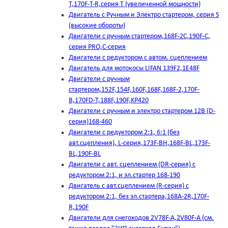
T,170F-T-R,серия Т (увеличенной мощности)
Двигатель с Ручным и Электро стартером, серия S
(высокие обороты)
Двигатели с ручным стартером,168F-2C,190F-C,
серия PRO,C-серия
Двигатели с редуктором с автом. сцеплением
Двигатель для мотокосы LIFAN 139F2,1E48F
Двигатели с ручным
стартером,152F,154F,160F,168F,168F-2,170F-
B,170FD-T,188F,190F,KP420
Двигатели с ручным и электро стартером 12В (D-
серия)168-460
Двигатели с редуктором 2:1, 6:1 (без
авт.сцепления), L-серия,173F-BH,168F-BL,173F-
BL,190F-BL
Двигатели с авт. сцеплением (DR-серия) с
редуктором 2:1, и эл.стартер 168-190
Двигатель с авт.сцеплением (R-серия) с
редуктором 2:1, без эл.стартера,168А-2R,170F-
R,190F
Двигатели для снегоходов 2V78F-A,2V80F-A (см.