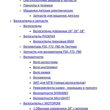
Снегоуборочные машины и запчасти
Прицепы и тележки
Машинки детские электрические
Запчасти для машинок детских
Велосипеды и запчасти
Велосипеды
Велосипеды дорожные 24",26",28"
Велосипеды PHOENIX
Велосипеды трюковые BMX
Веломоторы F50, F72, F80,4х Тактные
Запчасти для веломоторов F50, F72, F80
Велозапчасти
Вело аксессуары
Вело инструмент
Вело химия
Велорезина
ЗИП для MTB (горных велосипедов)
Ремкомплекты камер , покрышек и прочего
Велозапчасти SHIMANO
Велозапчасти MicroSHIFT
Велосипеды с МОТОРОМ
1 Обычные дорожники 28" с мотором