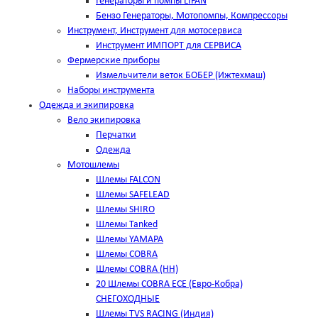
Генераторы и помпы LIFAN
Бензо Генераторы, Мотопомпы, Компрессоры
Инструмент, Инструмент для мотосервиса
Инструмент ИМПОРТ для СЕРВИСА
Фермерские приборы
Измельчители веток БОБЕР (Ижтехмаш)
Наборы инструмента
Одежда и экипировка
Вело экипировка
Перчатки
Одежда
Мотошлемы
Шлемы FALCON
Шлемы SAFELEAD
Шлемы SHIRO
Шлемы Tanked
Шлемы YAMAPA
Шлемы COBRA
Шлемы COBRA (HH)
20 Шлемы COBRA ECE (Евро-Кобра)
СНЕГОХОДНЫЕ
Шлемы TVS RACING (Индия)