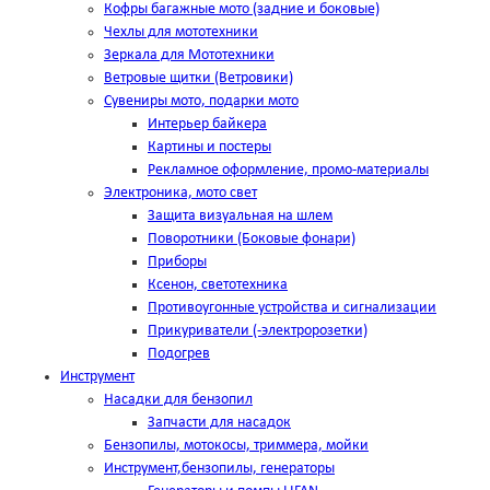
Кофры багажные мото (задние и боковые)
Чехлы для мототехники
Зеркала для Мототехники
Ветровые щитки (Ветровики)
Сувениры мото, подарки мото
Интерьер байкера
Картины и постеры
Рекламное оформление, промо-материалы
Электроника, мото свет
Защита визуальная на шлем
Поворотники (Боковые фонари)
Приборы
Ксенон, светотехника
Противоугонные устройства и сигнализации
Прикуриватели (-электророзетки)
Подогрев
Инструмент
Насадки для бензопил
Запчасти для насадок
Бензопилы, мотокосы, триммера, мойки
Инструмент,бензопилы, генераторы