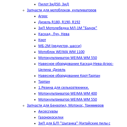
Пилот ЗиД50, ЗиД
Запчасти для мотоблоков, культиваторов
Агрос
Дизель R180, R190, R192
ЗиП Мотолебедка МЛ-1М "Бычок"
Каскад, Луч, Нева
Крот
МБ-2М (редуктор, шасси)
Мотоблок WEIMA WM 1100
Мотокультриватор WEIMA WM 550
Навесное оборудование Каскад-Нева-Агрос-
Целина -Дизель
Навесное оборудование Крот-Тарпан
Тарпан
1.Резина для сельхозтехники.
Мотокультриватор WEIMA WM 400
Мотокультриватор WEIMA WM 550
Запчасти для Бензопил, Мотокос, Триммеров
Аксессуары
Газонокосилки
ЗиП для Б/П "Цыганка" (Китайские пилы с