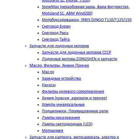
Motoland S2, Ekonik, T-200)
SnowMax (неразборная рама, фара фигуристая,
Motoland S1, ABM Wind200)
Мотобуксировщики, IRBIS DINGO Т110/Т125/150
Снегоход Буран
Снегоход Рысь
Снегоход Тайга
Запчасти для лодочных моторов
Запчасти для лодочных моторов СССР
Лодочные моторы ZONGSHEN и запчасти
Масло, Фильтры, Химия,Прочее
Масло
Зарядные устройства
Насосы
Фильтры нулевого сопротивления
Химия (краски, аэрозоли и прочее)
Хомуты универсальные
Подшипники, Промышленные цепи
Лампы накаливания
Лампы светодиодные (LED)
Мотохимия
Запчасти для картинга, мотосамоката, электро и