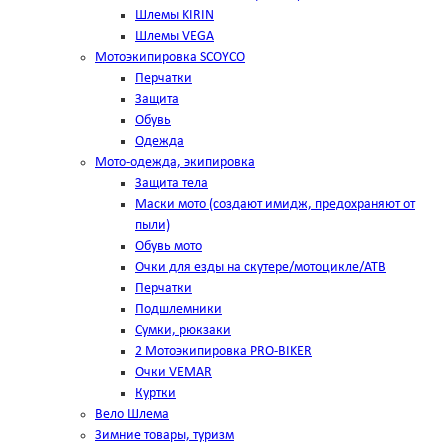
Шлемы KIRIN
Шлемы VEGA
Мотоэкипировка SCOYCO
Перчатки
Защита
Обувь
Одежда
Мото-одежда, экипировка
Защита тела
Маски мото (создают имидж, предохраняют от
пыли)
Обувь мото
Очки для езды на скутере/мотоцикле/АТВ
Перчатки
Подшлемники
Сумки, рюкзаки
2 Мотоэкипировка PRO-BIKER
Очки VEMAR
Куртки
Вело Шлема
Зимние товары, туризм