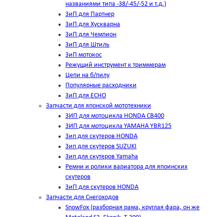
названиями типа -38/-45/-52 и т.д.)
ЗиП для Партнер
ЗиП для Хускварна
ЗиП для Чемпион
ЗиП для Штиль
ЗиП мотокос
Режущий инструмент к триммерам
Цепи на б/пилу
Популярные расходники
ЗиП для ЕСНО
Запчасти для японской мототехники
ЗИП для мотоцикла HONDA CB400
ЗИП для мотоцикла YAMAHA YBR125
Зип для скутеров HONDA
Зип для скутеров SUZUKI
Зип для скутеров Yamaha
Ремни и ролики вариатора для япоинских
скутеров
ЗиП для скутеров HONDA
Запчасти для Снегоходов
SnowFox (разборная рама, круглая фара, он же