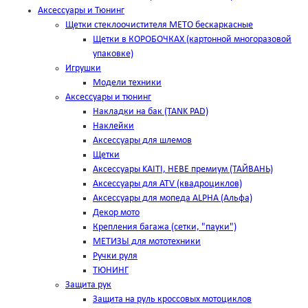
Аксессуары и Тюнинг
Щетки стеклоочистителя METO бескаркасные
Щетки в КОРОБОЧКАХ (картонной многоразовой
упаковке)
Игрушки
Модели техники
Аксессуары и тюнинг
Накладки на бак (TANK PAD)
Наклейки
Аксессуары для шлемов
Щетки
Аксессуары KAITI, HEBE премиум (ТАЙВАНЬ)
Аксессуары для ATV (квадроциклов)
Аксессуары для мопеда ALPHA (Альфа)
Декор мото
Крепления багажа (сетки, "пауки")
МЕТИЗЫ для мототехники
Ручки руля
ТЮНИНГ
Защита рук
Защита на руль кроссовых мотоциклов