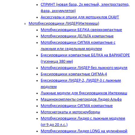
СПРИНТ (новая база, 2х местный, электростартер,
фара, аккумулятор)
Аксессуары и опции для мотоциклов СКАУТ
Мотобуксировщики ЛИДЕР(Ижтехмаш)
Мотобуксировщики БЕЛКА сверхкомпактные
Мотобуксировщики ДЕЛЬТА компактные
Мотобуксировщики СИГМА компактные с
лыжным или седельным модулем
Буксировщики компактные БЕЛКА на ВАРИАТОРЕ
(гусеница 380 мм)
Мотобуксировщики ЛИДЕР без лыжного модуля
Буксировщики компактные СИГМА-4
Буксировщики ЛИДЕР-2, ЛИДЕР-3 c лыжным
модулем
Лыжные модули для буксировщиков Ижтехмаш
Машинокомплекты снегоходов Лидер Альфа
Мотобуксировщики СИГМА компактные
Мотоснегокаты и мотосноуборды
Мотобуксировщики Лидер с лыжным модулем
(от 9 до 20 л.с.)
Мотобуксировщики Лидер LONG на удлинённой