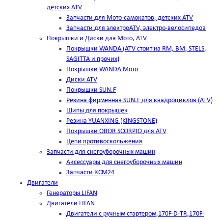
детских ATV
Запчасти для Мото-самокатов, детских ATV
Запчасти для электроATV, электро-велосипедов
Покрышки и Диски для Мото, ATV
Покрышки WANDA (АТV стоит на RM, BM, STELS,
SAGITTA и прочих)
Покрышки WANDA Мото
Диски ATV
Покрышки SUN.F
Резина фирменная SUN.F для квадроциклов (АТV)
Шипы для покрышек
Резина YUANXING (KINGSTONE)
Покрышки OBOR SCORPIO для ATV
Цепи противоскольжения
Запчасти для снегоуборочных машин
Аксессуары для снегоуборочных машин
Запчасти КСМ24
Двигатели
Генераторы LIFAN
Двигатели LIFAN
Двигатели с ручным стартером,170F-D-TR,170F-