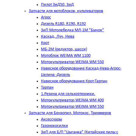
Пилот ЗиД50, ЗиД
Запчасти для мотоблоков, культиваторов
Агрос
Дизель R180, R190, R192
ЗиП Мотолебедка МЛ-1М "Бычок"
Каскад, Луч, Нева
Крот
МБ-2М (редуктор, шасси)
Мотоблок WEIMA WM 1100
Мотокультриватор WEIMA WM 550
Навесное оборудование Каскад-Нева-Агрос-
Целина -Дизель
Навесное оборудование Крот-Тарпан
Тарпан
1.Резина для сельхозтехники.
Мотокультриватор WEIMA WM 400
Мотокультриватор WEIMA WM 550
Запчасти для Бензопил, Мотокос, Триммеров
Аксессуары
Газонокосилки
ЗиП для Б/П "Цыганка" (Китайские пилы с