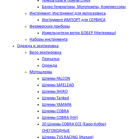
Генераторы и помпы LIFAN
Бензо Генераторы, Мотопомпы, Компрессоры
Инструмент, Инструмент для мотосервиса
Инструмент ИМПОРТ для СЕРВИСА
Фермерские приборы
Измельчители веток БОБЕР (Ижтехмаш)
Наборы инструмента
Одежда и экипировка
Вело экипировка
Перчатки
Одежда
Мотошлемы
Шлемы FALCON
Шлемы SAFELEAD
Шлемы SHIRO
Шлемы Tanked
Шлемы YAMAPA
Шлемы COBRA
Шлемы COBRA (HH)
20 Шлемы COBRA ECE (Евро-Кобра)
СНЕГОХОДНЫЕ
Шлемы TVS RACING (Индия)