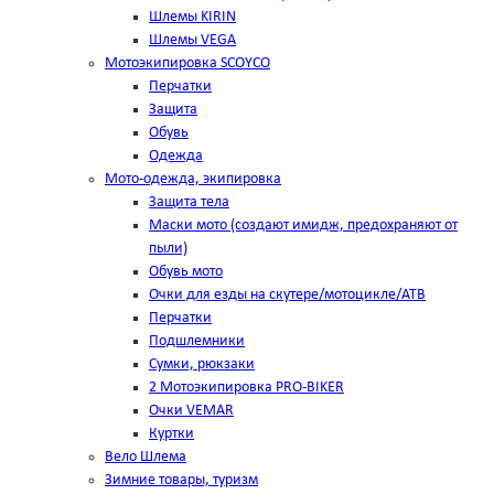
Шлемы KIRIN
Шлемы VEGA
Мотоэкипировка SCOYCO
Перчатки
Защита
Обувь
Одежда
Мото-одежда, экипировка
Защита тела
Маски мото (создают имидж, предохраняют от
пыли)
Обувь мото
Очки для езды на скутере/мотоцикле/АТВ
Перчатки
Подшлемники
Сумки, рюкзаки
2 Мотоэкипировка PRO-BIKER
Очки VEMAR
Куртки
Вело Шлема
Зимние товары, туризм