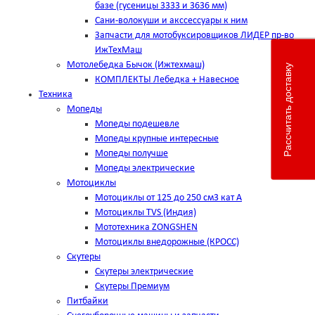
базе (гусеницы 3333 и 3636 мм)
Сани-волокуши и акссессуары к ним
Запчасти для мотобуксировщиков ЛИДЕР пр-во
ИжТехМаш
Мотолебедка Бычок (Ижтехмаш)
Рассчитать доставку
КОМПЛЕКТЫ Лебедка + Навесное
Техника
Мопеды
Мопеды подешевле
Мопеды крупные интересные
Мопеды получше
Мопеды электрические
Мотоциклы
Мотоциклы от 125 до 250 см3 кат А
Мотоциклы TVS (Индия)
Мототехника ZONGSHEN
Мотоциклы внедорожные (КРОСС)
Скутеры
Скутеры электрические
Скутеры Премиум
Питбайки