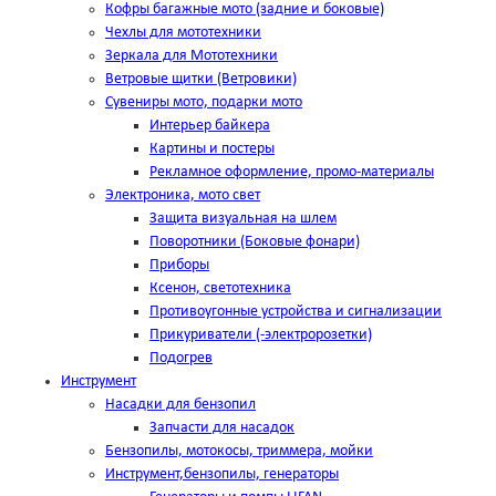
Кофры багажные мото (задние и боковые)
Чехлы для мототехники
Зеркала для Мототехники
Ветровые щитки (Ветровики)
Сувениры мото, подарки мото
Интерьер байкера
Картины и постеры
Рекламное оформление, промо-материалы
Электроника, мото свет
Защита визуальная на шлем
Поворотники (Боковые фонари)
Приборы
Ксенон, светотехника
Противоугонные устройства и сигнализации
Прикуриватели (-электророзетки)
Подогрев
Инструмент
Насадки для бензопил
Запчасти для насадок
Бензопилы, мотокосы, триммера, мойки
Инструмент,бензопилы, генераторы