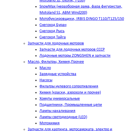
Motoland S2, Ekonik, T-200)
SnowMax (неразборная рама, фара фигуристая,
Motoland S1, ABM Wind200)
Мотобуксировщики, IRBIS DINGO Т110/Т125/150
Снегоход Буран
Снегоход Рысь
Снегоход Тайга
Запчасти для лодочных моторов
Запчасти для лодочных моторов СССР
Лодочные моторы ZONGSHEN и запчасти
Масло, Фильтры, Химия,Прочее
Масло
Зарядные устройства
Насосы
Фильтры нулевого сопротивления
Химия (краски, аэрозоли и прочее)
Хомуты универсальные
Подшипники, Промышленные цепи
Лампы накаливания
Лампы светодиодные (LED)
Мотохимия
Запчасти для картинга, мотосамоката, электро и