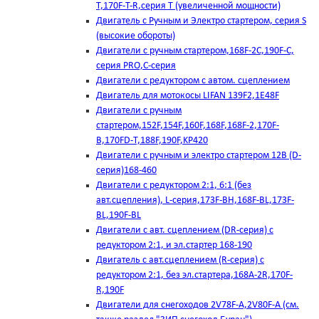
T,170F-T-R,серия Т (увеличенной мощности)
Двигатель с Ручным и Электро стартером, серия S
(высокие обороты)
Двигатели с ручным стартером,168F-2C,190F-C,
серия PRO,C-серия
Двигатели с редуктором с автом. сцеплением
Двигатель для мотокосы LIFAN 139F2,1E48F
Двигатели с ручным
стартером,152F,154F,160F,168F,168F-2,170F-
B,170FD-T,188F,190F,KP420
Двигатели с ручным и электро стартером 12В (D-
серия)168-460
Двигатели с редуктором 2:1, 6:1 (без
авт.сцепления), L-серия,173F-BH,168F-BL,173F-
BL,190F-BL
Двигатели с авт. сцеплением (DR-серия) с
редуктором 2:1, и эл.стартер 168-190
Двигатель с авт.сцеплением (R-серия) с
редуктором 2:1, без эл.стартера,168А-2R,170F-
R,190F
Двигатели для снегоходов 2V78F-A,2V80F-A (см.