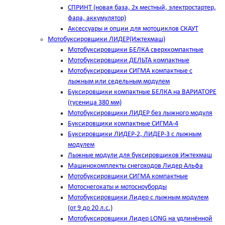
СПРИНТ (новая база, 2х местный, электростартер,
фара, аккумулятор)
Аксессуары и опции для мотоциклов СКАУТ
Мотобуксировщики ЛИДЕР(Ижтехмаш)
Мотобуксировщики БЕЛКА сверхкомпактные
Мотобуксировщики ДЕЛЬТА компактные
Мотобуксировщики СИГМА компактные с
лыжным или седельным модулем
Буксировщики компактные БЕЛКА на ВАРИАТОРЕ
(гусеница 380 мм)
Мотобуксировщики ЛИДЕР без лыжного модуля
Буксировщики компактные СИГМА-4
Буксировщики ЛИДЕР-2, ЛИДЕР-3 c лыжным
модулем
Лыжные модули для буксировщиков Ижтехмаш
Машинокомплекты снегоходов Лидер Альфа
Мотобуксировщики СИГМА компактные
Мотоснегокаты и мотосноуборды
Мотобуксировщики Лидер с лыжным модулем
(от 9 до 20 л.с.)
Мотобуксировщики Лидер LONG на удлинённой