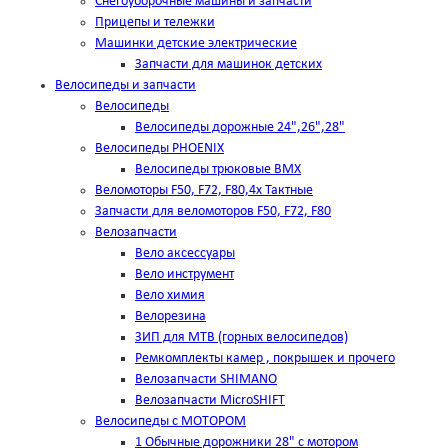
Снегоуборочные машины и запчасти
Прицепы и тележки
Машинки детские электрические
Запчасти для машинок детских
Велосипеды и запчасти
Велосипеды
Велосипеды дорожные 24",26",28"
Велосипеды PHOENIX
Велосипеды трюковые BMX
Веломоторы F50, F72, F80,4х Тактные
Запчасти для веломоторов F50, F72, F80
Велозапчасти
Вело аксессуары
Вело инструмент
Вело химия
Велорезина
ЗИП для MTB (горных велосипедов)
Ремкомплекты камер , покрышек и прочего
Велозапчасти SHIMANO
Велозапчасти MicroSHIFT
Велосипеды с МОТОРОМ
1 Обычные дорожники 28" с мотором