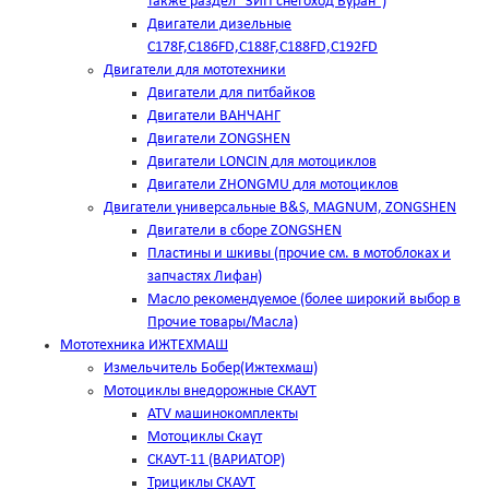
также раздел "ЗИП снегоход Буран")
Двигатели дизельные
C178F,С186FD,C188F,C188FD,C192FD
Двигатели для мототехники
Двигатели для питбайков
Двигатели ВАНЧАНГ
Двигатели ZONGSHEN
Двигатели LONCIN для мотоциклов
Двигатели ZHONGMU для мотоциклов
Двигатели универсальные B&S, MAGNUM, ZONGSHEN
Двигатели в сборе ZONGSHEN
Пластины и шкивы (прочие см. в мотоблоках и
запчастях Лифан)
Масло рекомендуемое (более широкий выбор в
Прочие товары/Масла)
Мототехника ИЖТЕХМАШ
Измельчитель Бобер(Ижтехмаш)
Мотоциклы внедорожные СКАУТ
ATV машинокомплекты
Мотоциклы Скаут
СКАУТ-11 (ВАРИАТОР)
Трициклы СКАУТ