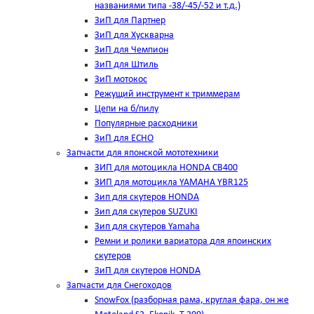
названиями типа -38/-45/-52 и т.д.)
ЗиП для Партнер
ЗиП для Хускварна
ЗиП для Чемпион
ЗиП для Штиль
ЗиП мотокос
Режущий инструмент к триммерам
Цепи на б/пилу
Популярные расходники
ЗиП для ЕСНО
Запчасти для японской мототехники
ЗИП для мотоцикла HONDA CB400
ЗИП для мотоцикла YAMAHA YBR125
Зип для скутеров HONDA
Зип для скутеров SUZUKI
Зип для скутеров Yamaha
Ремни и ролики вариатора для япоинских
скутеров
ЗиП для скутеров HONDA
Запчасти для Снегоходов
SnowFox (разборная рама, круглая фара, он же