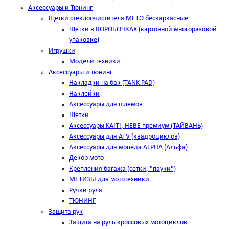
Аксессуары и Тюнинг
Щетки стеклоочистителя METO бескаркасные
Щетки в КОРОБОЧКАХ (картонной многоразовой
упаковке)
Игрушки
Модели техники
Аксессуары и тюнинг
Накладки на бак (TANK PAD)
Наклейки
Аксессуары для шлемов
Щетки
Аксессуары KAITI, HEBE премиум (ТАЙВАНЬ)
Аксессуары для ATV (квадроциклов)
Аксессуары для мопеда ALPHA (Альфа)
Декор мото
Крепления багажа (сетки, "пауки")
МЕТИЗЫ для мототехники
Ручки руля
ТЮНИНГ
Защита рук
Защита на руль кроссовых мотоциклов