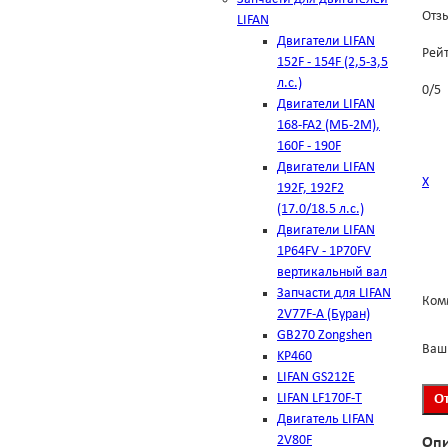
Отзы
LIFAN
Двигатели LIFAN
Рей
152F - 154F (2,5-3,5
л.с.)
0
/
5
Двигатели LIFAN
168-FA2 (МБ-2М),
160F - 190F
Двигатели LIFAN
Х
192F, 192F2
(17.0/18.5 л.с.)
Двигатели LIFAN
1Р64FV - 1Р70FV
вертикальный вал
Запчасти для LIFAN
Ком
2V77F-A (Буран)
GB270 Zongshen
Ваш
KP460
LIFAN GS212E
LIFAN LF170F-T
Двигатель LIFAN
2V80F
Оп