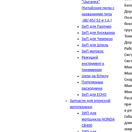
"Цыганка"
Баз
(Китайские пилы с
Дор
названиями типа
Пол
-38/-45/-52 и т.д.)
бок
ЗиП для Партнер
гру
ЗиП для Хускварна
Тех
ЗиП для Чемпион
Дор
ЗиП для Штиль
Раб
ЗиП мотокос
Сис
Режущий
Сис
инструмент к
Мак
триммерам
Мак
Цепи на б/пилу
Сна
Популярные
Мак
расходники
Мак
ЗиП для ЕСНО
Расх
Запчасти для японской
при
мототехники
в р
ЗИП для
Габ
мотоцикла HONDA
дли
CB400
шир
ЗИП для