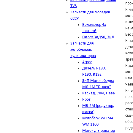
про
TVS
К ни
Запчасти для мопедов
мото
СССР
выпу
Веломотор 4х
на 
тактный
Вто
Пилот ЗиД50, ЗиД
К ни
Запчасти для
дета
мотоблоков,
кот
культиваторов
Тре
Агрос
К да
Дизель R180,
мот
R190, R192
или
ЗиП Мотолебедка
Чет
МЛ-1М "Бычок"
К че
Каскад, Луч, Нева
прос
Крот
расс
МБ-2М (редуктор,
отно
шасси)
смыс
Мотоблок WEIMA
обр
WM 1100
ред
Мотокультриватор