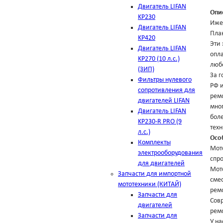
Двигатель LIFAN
Опи
KP230
Иже
Двигатель LIFAN
План
KP420
Эти
Двигатель LIFAN
опла
KP270 (10 л.с.)
люб
(ЗИП)
За г
Фильтры нулевого
РФ 
сопротивления для
ремо
двигателей LIFAN
мно
Двигатель LIFAN
боле
KP230-R PRO (9
тех
л.с.)
Осо
Комплекты
Мото
электрооборудования
спро
для двигателей
Мот
Запчасти для импортной
смес
мототехники (КИТАЙ)
ремо
Запчасти для
Сов
двигателей
ремо
Запчасти для
У на