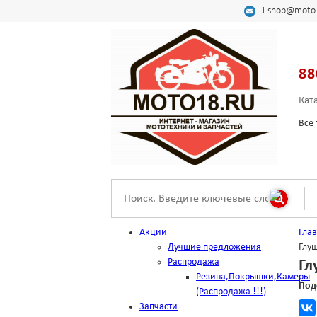
i-shop@moto
88
Кат
Все 
Акции
Гла
Лучшие предложения
Глуш
Распродажа
Гл
Резина,Покрышки,Камеры
Под
(Распродажа !!!)
Запчасти