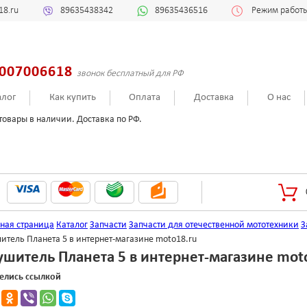
18.ru
89635438342
89635436516
Режим работы:
007006618
звонок бесплатный для РФ
алог
Как купить
Оплата
Доставка
О нас
товары в наличии. Доставка по РФ.
вная страница
Каталог
Запчасти
Запчасти для отечественной мототехники
З
итель Планета 5 в интернет-магазине moto18.ru
ушитель Планета 5 в интернет-магазине mot
елись ссылкой