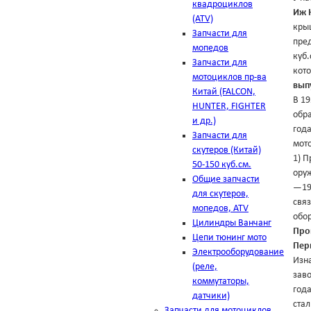
квадроциклов
Иж 
(ATV)
крыш
Запчасти для
пре
мопедов
куб
Запчасти для
кот
мотоциклов пр-ва
вып
Китай (FALCON,
В 19
HUNTER, FIGHTER
обр
и др.)
год
Запчасти для
мот
скутеров (Китай)
1) П
50-150 куб.см.
оруж
Общие запчасти
—194
для скутеров,
связ
мопедов, ATV
обо
Цилиндры Ванчанг
Про
Цепи тюнинг мото
Пер
Электрооборудование
Изн
(реле,
зав
коммутаторы,
года
датчики)
стал
Запчасти для мотоциклов