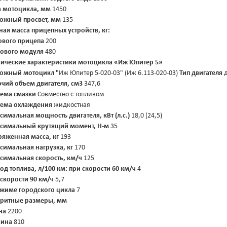
а мотоцикла, мм
1450
ожный просвет, мм
135
ная масса прицепных устройств, кг:
ового прицепа
200
зового модуля
480
нические характеристики мотоцикла «Иж Юпитер 5»
ожный мотоцикл
"Иж Юпитер 5-020-03" (Иж 6.113-020-03)
Тип двигателя
д
очий объем двигателя, см3
347,6
тема смазки
Совместно с топливом
тема охлаждения
жидкостная
симальная мощность двигателя, кВт (л.с.)
18,0 (24,5)
симальный крутящий момент, Н-м
35
ряженная масса, кг
193
симальная нагрузка, кг
170
симальная скорость, км/ч
125
од топлива, л/100 км:
при скорости 60 км/ч
4
 скорости 90 км/ч
5,7
ежиме городского цикла
7
аритные размеры, мм
на
2200
ина
810