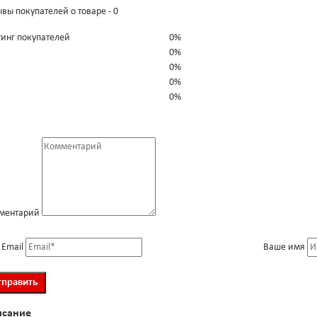
вы покупателей о товаре - 0
тинг покупателей
0%
0%
0%
0%
0%
ментарий
 Email
Ваше имя
исание