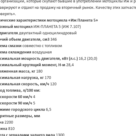
 организации, которые скупают бывшие в употреблении мотоциклы Иж и ра
аврируют и отдают на продажу на вторичный рынок. Качеству этих запчаст
оверять».
нические характеристики мотоцикла «Иж Планета 5»
ожный мотоцикл
ИЖ-ПЛАНЕТА 5 (ИЖ 7.107)
 двигателя
двухтактный одноцилиндровый
очий объем двигателя, см3
346
тема смазки
совместно с топливом
тема охлаждения
воздушная
симальная мощность двигателя, кВт (л.с.)
16,2 (20,0)
симальный крутящий момент, Н-м
28,4
ряженная масса, кг
180
симальная нагрузка, кг
170
симальная скорость, км/ч
120
од топлива, л/100 км:
 скорости 60 км/ч
4
 скорости 90 км/ч
5
ежиме городского цикла
6,5
аритные размеры, мм
на
2200
ина
810
ота с зеркалами заднего вида
1300