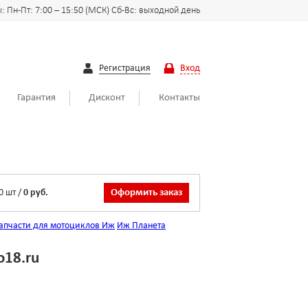
 Пн-Пт: 7:00 – 15:50 (МСК) Сб-Вс: выходной день
Регистрация
Вход
Гарантия
Дисконт
Контакты
0
шт
/
0 руб.
Оформить заказ
апчасти для мотоциклов Иж
Иж Планета
o18.ru