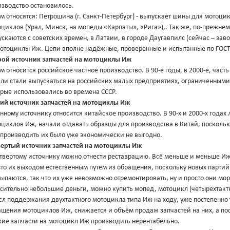
изводство остановилось.
м относятся: Петрошина (г. Санкт-Петербург) - выпускает шины для мотоци
циклов (Урал, Минск, на мопеды «Карпаты», «Рига»),. Так же, по-прежнем
скаются с советских времен, в Латвии, в городе Даугавпилс (сейчас – за
мотоциклы Иж. Цепи вполне надёжные, проверенные и испытанные по ГОСТ
рой источник запчастей на мотоциклы Иж
м относится российское частное производство. В 90-е годы, в 2000-е, часть
ли стали выпускаться на российских малых предприятиях, ограниченными 
орые использовались во времена СССР.
тий источник запчастей на мотоциклы Иж
нному источнику относится китайское производство. В 90-х и 2000-х год
оциклов Иж, начали отдавать образцы для производства в Китай, посколь
 производить их было уже экономически не выгодно.
вертый источник запчастей на мотоциклы Иж
твертому источнику можно отнести реставрацию. Всё меньше и меньше Иже
то их выходом естественным путём из обращения, поскольку новых партий
ыпаются, так что их уже невозможно отремонтировать, ну и просто они мор
сительно небольшие деньги, можно купить мопед, мотоцикл (четырехтактн
л поддержания двухтактного мотоцикла типа Иж на ходу, уже постепенно т
ащения мотоциклов Иж, снижается и объём продаж запчастей на них, а по
кие запчасти на мотоцикл Иж производить нерентабельно.