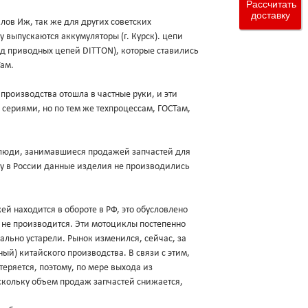
Рассчитать
доставку
клов Иж, так же для других советских
у выпускаются аккумуляторы (г. Курск). цепи
вод приводных цепей DITTON), которые ставились
ам.
 производства отошла в частные руки, и эти
сериями, но по тем же техпроцессам, ГОСТам,
ах люди, занимавшиеся продажей запчастей для
ку в России данные изделия не производились
й находится в обороте в РФ, это обусловлено
 не производится. Эти мотоциклы постепенно
ально устарели. Рынок изменился, сейчас, за
ый) китайского производства. В связи с этим,
еряется, поэтому, по мере выхода из
скольку объем продаж запчастей снижается,