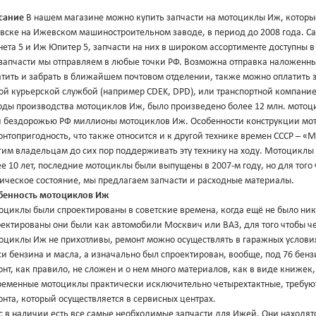
сание
В нашем магазине можно купить запчасти на мотоциклы Иж, которые
вске на Ижевском машиностроительном заводе, в период до 2008 года.
ета 5 и Иж Юпитер 5, запчасти на них в широком ассортименте доступны 
 запчасти мы отправляем в любые точки РФ. Возможна отправка наложенны
тить и забрать в ближайшем почтовом отделении, также можно оплатить з
ой курьерской службой (например CDEK, DPD), или транспортной компание
оды производства мотоциклов Иж, было произведено более 12 млн. мотоци
и бездорожью РФ миллионы мотоциклов Иж. Особенности конструкции мот
нтопригодность, что также относится и к другой технике времен СССР – 
гим владельцам до сих пор поддерживать эту технику на ходу. Мотоциклы
е 10 лет, последние мотоциклы были выпущены в 2007-м году, но для тог
ническое состояние, мы предлагаем запчасти и расходные материалы.
бенность мотоциклов Иж
циклы были спроектированы в советские времена, когда ещё не было ника
ектированы они были как автомобили Москвич или ВАЗ, для того чтобы че
оциклы Иж не прихотливы, ремонт можно осуществлять в гаражных условия
и бензина и масла, а изначально был спроектирован, вообще, под 76 бенз
нт, как правило, не сложен и о нем много материалов, как в виде книжек, 
ременные мотоциклы практически исключительно четырехтактные, требую
нта, который осуществляется в сервисных центрах.
с в наличии есть все самые необходимые запчасти для Ижей. Они находятся