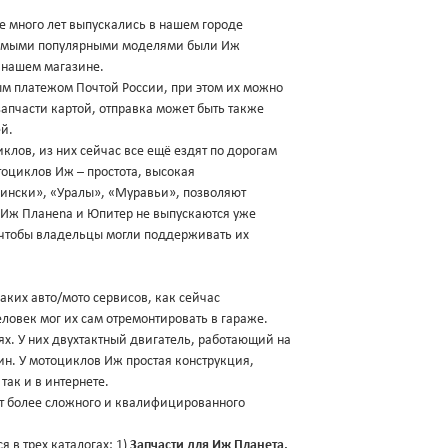
 много лет выпускались в нашем городе
 Самыми популярными моделями были Иж
в нашем магазине.
м платежом Почтой России, при этом их можно
апчасти картой, отправка может быть также
й.
клов, из них сейчас все ещё ездят по дорогам
оциклов Иж – простота, высокая
«Мински», «Уралы», «Муравьи», позволяют
 Иж Планеnа и Юпитер не выпускаются уже
о чтобы владельцы могли поддерживать их
ких авто/мото сервисов, как сейчас
ловек мог их сам отремонтировать в гараже.
х. У них двухтактный двигатель, работающий на
ин. У мотоциклов Иж простая конструкция,
так и в интернете.
т более сложного и квалифицированного
 в трех каталогах: 1)
Запчасти для Иж Планета,