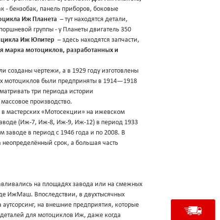
к - бензобак, панель приборов, боковые
тоцикла Иж Планета
– тут находятся детали,
оршневой группы - у Планеты двигатель 350
тоцикла Иж Юпитер
– здесь находятся запчасти,
ая марка мотоциклов, разработанных и
и созданы чертежи, а в 1929 году изготовлены
их мотоциклов были предприняты в 1914—1918
сматривать три периода истории
 массовое производство.
5) в мастерских «Мотосекции» на ижевском
воде (Иж-7, Иж-8, Иж-9, Иж-12) в период 1933
заводе в период с 1946 года и по 2008. В
а неопределённый срок, а большая часть
тавливались на площадях завода или на смежных
оде ИжМаш. Впоследствии, в двухтысячных
а аутсорсинг, на внешние предприятия, которые
 деталей для мотоциклов Иж, даже когда