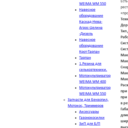
Есть
WEIMA WM 550
рест
Навесное
«пр
оборудование
Тех
Каскад-Нева-
Дор
Агрос-Целина
Тип
-Дизель
Раб
Навесное
Сис
оборудование
Сис
Крот-Тарпан
Мак
Тарпан
Мак
1.Резина для
Сна
сельхозтехники.
Мак
Мотокультриватор
Мак
WEIMA WM 400
Расх
Мотокультриватор
при
WEIMA WM 550
при
Запчасти для Бензопил,
в р
Мотокос, Триммеров
Габ
Аксессуары
дли
Газонокосилки
шир
ЗиП для Б/П
выс