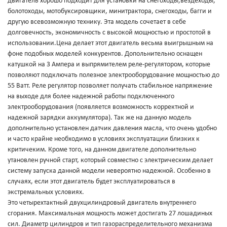
двигатель хорошо подходит для установки на снегоходы,вездеходы,
болотоходы, мотобуксировщики, минитрактора, снегоходы, багги и
другую всевозможную технику. Эта модель сочетает в себе
долговечность, экономичность с высокой мощностью и простотой в
использовании.Цена делает этот двигатель весьма выигрышным на
фоне подобных моделей конкурентов. Допольнительно оснащен
катушкой на 3 Ампера и выпрямителем реле-регулятором, которые
позволяют подключать полезное электрооборудование мощностью до
55 Ватт. Реле регулятор позволяет получать стабильное напряжение
на выходе для более надежной работы подключенного
электрооборудования (появляется возможность корректной и
надежной зарядки аккумулятора). Так же на данную модель
дополнительно установлен датчик давления масла, что очень удобно
и часто крайне необходимо в условиях эксплуатации близких к
критичеким. Кроме того, на данном двигателе дополнительно
утановлен ручной старт, который совместно с электрическим делает
систему запуска данной модели невероятно надежной. Особенно в
случаях, если этот двигатель будет эксплуатироваться в
экстремальных условиях.
Это четырехтактный двухцилиндровый двигатель внутреннего
сгорания. Максимальная мощность может достигать 27 лошадиных
сил. Диаметр цилиндров и тип газораспределительного механизма