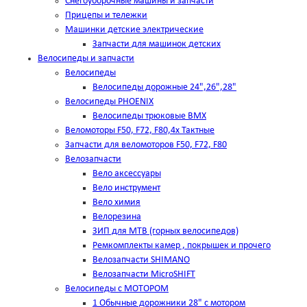
Снегоуборочные машины и запчасти
Прицепы и тележки
Машинки детские электрические
Запчасти для машинок детских
Велосипеды и запчасти
Велосипеды
Велосипеды дорожные 24",26",28"
Велосипеды PHOENIX
Велосипеды трюковые BMX
Веломоторы F50, F72, F80,4х Тактные
Запчасти для веломоторов F50, F72, F80
Велозапчасти
Вело аксессуары
Вело инструмент
Вело химия
Велорезина
ЗИП для MTB (горных велосипедов)
Ремкомплекты камер , покрышек и прочего
Велозапчасти SHIMANO
Велозапчасти MicroSHIFT
Велосипеды с МОТОРОМ
1 Обычные дорожники 28" с мотором