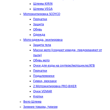
Шлемы KIRIN
Шлемы VEGA
Мотоэкипировка SCOYCO
Перчатки
Защита
Обувь
Одежда
Мото-одежда, экипировка
Защита тела
Маски мото (создают имидж, предохраняют от
пыли)
Обувь мото
Очки для езды на скутере/мотоцикле/АТВ
Перчатки
Подшлемники
Сумки, рюкзаки
2 Мотоэкипировка PRO-BIKER
Очки VEMAR
Куртки
Вело Шлема
Зимние товары, туризм