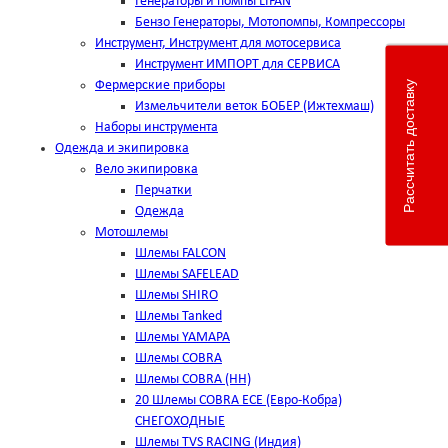
Генераторы и помпы LIFAN
Бензо Генераторы, Мотопомпы, Компрессоры
Инструмент, Инструмент для мотосервиса
Инструмент ИМПОРТ для СЕРВИСА
Фермерские приборы
Рассчитать доставку
Измельчители веток БОБЕР (Ижтехмаш)
Наборы инструмента
Одежда и экипировка
Вело экипировка
Перчатки
Одежда
Мотошлемы
Шлемы FALCON
Шлемы SAFELEAD
Шлемы SHIRO
Шлемы Tanked
Шлемы YAMAPA
Шлемы COBRA
Шлемы COBRA (HH)
20 Шлемы COBRA ECE (Евро-Кобра)
СНЕГОХОДНЫЕ
Шлемы TVS RACING (Индия)