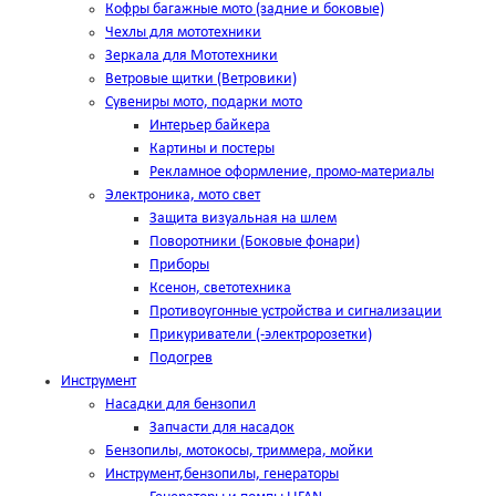
Кофры багажные мото (задние и боковые)
Чехлы для мототехники
Зеркала для Мототехники
Ветровые щитки (Ветровики)
Сувениры мото, подарки мото
Интерьер байкера
Картины и постеры
Рекламное оформление, промо-материалы
Электроника, мото свет
Защита визуальная на шлем
Поворотники (Боковые фонари)
Приборы
Ксенон, светотехника
Противоугонные устройства и сигнализации
Прикуриватели (-электророзетки)
Подогрев
Инструмент
Насадки для бензопил
Запчасти для насадок
Бензопилы, мотокосы, триммера, мойки
Инструмент,бензопилы, генераторы