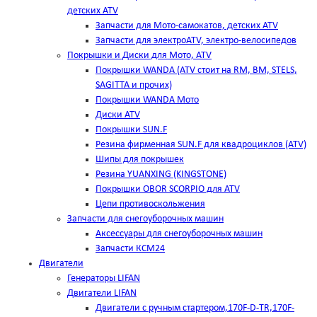
детских ATV
Запчасти для Мото-самокатов, детских ATV
Запчасти для электроATV, электро-велосипедов
Покрышки и Диски для Мото, ATV
Покрышки WANDA (АТV стоит на RM, BM, STELS,
SAGITTA и прочих)
Покрышки WANDA Мото
Диски ATV
Покрышки SUN.F
Резина фирменная SUN.F для квадроциклов (АТV)
Шипы для покрышек
Резина YUANXING (KINGSTONE)
Покрышки OBOR SCORPIO для ATV
Цепи противоскольжения
Запчасти для снегоуборочных машин
Аксессуары для снегоуборочных машин
Запчасти КСМ24
Двигатели
Генераторы LIFAN
Двигатели LIFAN
Двигатели с ручным стартером,170F-D-TR,170F-