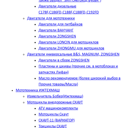
также раздел "ЗИП снегоход Буран")
Двигатели дизельные
C178F,С186FD,C188F,C188FD,C192FD
Двигатели для мототехники
Двигатели для питбайков
Двигатели ВАНЧАНГ
Двигатели ZONGSHEN
Двигатели LONCIN для мотоциклов
Двигатели ZHONGMU для мотоциклов
Двигатели универсальные B&S, MAGNUM, ZONGSHEN
Двигатели в сборе ZONGSHEN
Пластины и шкивы (прочие см. в мотоблоках и
запчастях Лифан)
Масло рекомендуемое (более широкий выбор в
Прочие товары/Масла)
Мототехника ИЖТЕХМАШ
Измельчитель Бобер(Ижтехмаш)
Мотоциклы внедорожные СКАУТ
ATV машинокомплекты
Мотоциклы Скаут
СКАУТ-11 (ВАРИАТОР)
Трициклы СКАУТ