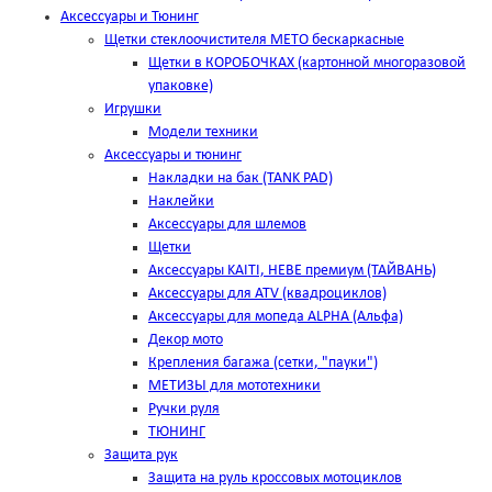
Аксессуары и Тюнинг
Щетки стеклоочистителя METO бескаркасные
Щетки в КОРОБОЧКАХ (картонной многоразовой
упаковке)
Игрушки
Модели техники
Аксессуары и тюнинг
Накладки на бак (TANK PAD)
Наклейки
Аксессуары для шлемов
Щетки
Аксессуары KAITI, HEBE премиум (ТАЙВАНЬ)
Аксессуары для ATV (квадроциклов)
Аксессуары для мопеда ALPHA (Альфа)
Декор мото
Крепления багажа (сетки, "пауки")
МЕТИЗЫ для мототехники
Ручки руля
ТЮНИНГ
Защита рук
Защита на руль кроссовых мотоциклов