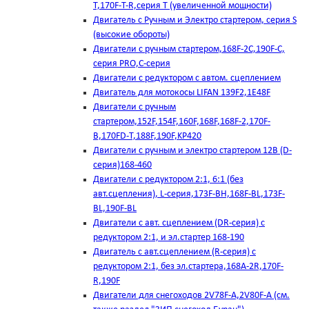
T,170F-T-R,серия Т (увеличенной мощности)
Двигатель с Ручным и Электро стартером, серия S
(высокие обороты)
Двигатели с ручным стартером,168F-2C,190F-C,
серия PRO,C-серия
Двигатели с редуктором с автом. сцеплением
Двигатель для мотокосы LIFAN 139F2,1E48F
Двигатели с ручным
стартером,152F,154F,160F,168F,168F-2,170F-
B,170FD-T,188F,190F,KP420
Двигатели с ручным и электро стартером 12В (D-
серия)168-460
Двигатели с редуктором 2:1, 6:1 (без
авт.сцепления), L-серия,173F-BH,168F-BL,173F-
BL,190F-BL
Двигатели с авт. сцеплением (DR-серия) с
редуктором 2:1, и эл.стартер 168-190
Двигатель с авт.сцеплением (R-серия) с
редуктором 2:1, без эл.стартера,168А-2R,170F-
R,190F
Двигатели для снегоходов 2V78F-A,2V80F-A (см.