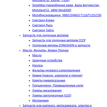
Motoland S2, Ekonik, T-200)
SnowMax (неразборная рама, фара фигуристая,
Motoland S1, ABM Wind200)
Мотобуксировщики, IRBIS DINGO Т110/Т125/150
Снегоход Буран
Снегоход Рысь
Снегоход Тайга
Запчасти для лодочных моторов
Запчасти для лодочных моторов СССР
Лодочные моторы ZONGSHEN и запчасти
Масло, Фильтры, Химия,Прочее
Масло
Зарядные устройства
Насосы
Фильтры нулевого сопротивления
Химия (краски, аэрозоли и прочее)
Хомуты универсальные
Подшипники, Промышленные цепи
Лампы накаливания
Лампы светодиодные (LED)
Мотохимия
Запчасти для картинга, мотосамоката, электро и