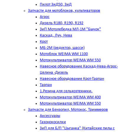
Пилот ЗиД50, ЗиД
Запчасти для мотоблоков, культиваторов
Агрос
Дизель R180, R190, R192
ЗиП Мотолебедка МЛ-1М "Бычок"
Каскад, Луч, Нева
Крот
МБ-2М (редуктор, шасси)
Мотоблок WEIMA WM 1100
Мотокультриватор WEIMA WM 550
Навесное оборудование Каскад-Нева-Агрос-
Целина -Дизель
Навесное оборудование Крот-Тарпан
Тарпан
1.Резина для сельхозтехники.
Мотокультриватор WEIMA WM 400
Мотокультриватор WEIMA WM 550
Запчасти для Бензопил, Мотокос, Триммеров
Аксессуары
Газонокосилки
ЗиП для Б/П "Цыганка" (Китайские пилы с