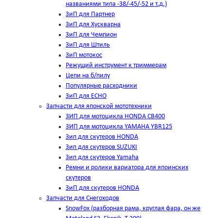
названиями типа -38/-45/-52 и т.д.)
ЗиП для Партнер
ЗиП для Хускварна
ЗиП для Чемпион
ЗиП для Штиль
ЗиП мотокос
Режущий инструмент к триммерам
Цепи на б/пилу
Популярные расходники
ЗиП для ЕСНО
Запчасти для японской мототехники
ЗИП для мотоцикла HONDA CB400
ЗИП для мотоцикла YAMAHA YBR125
Зип для скутеров HONDA
Зип для скутеров SUZUKI
Зип для скутеров Yamaha
Ремни и ролики вариатора для япоинских
скутеров
ЗиП для скутеров HONDA
Запчасти для Снегоходов
SnowFox (разборная рама, круглая фара, он же