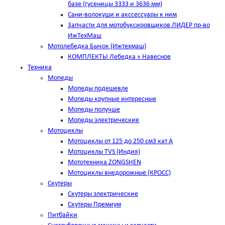
базе (гусеницы 3333 и 3636 мм)
Сани-волокуши и акссессуары к ним
Запчасти для мотобуксировщиков ЛИДЕР пр-во
ИжТехМаш
Мотолебедка Бычок (Ижтехмаш)
КОМПЛЕКТЫ Лебедка + Навесное
Техника
Мопеды
Мопеды подешевле
Мопеды крупные интересные
Мопеды получше
Мопеды электрические
Мотоциклы
Мотоциклы от 125 до 250 см3 кат А
Мотоциклы TVS (Индия)
Мототехника ZONGSHEN
Мотоциклы внедорожные (КРОСС)
Скутеры
Скутеры электрические
Скутеры Премиум
Питбайки