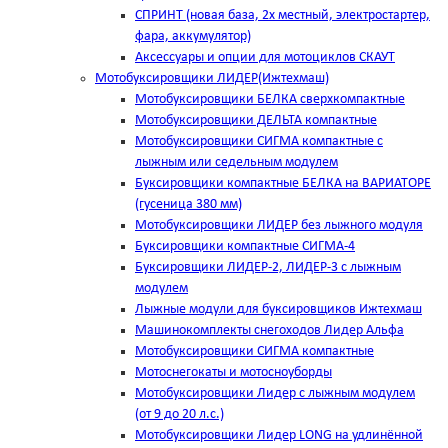
СПРИНТ (новая база, 2х местный, электростартер,
фара, аккумулятор)
Аксессуары и опции для мотоциклов СКАУТ
Мотобуксировщики ЛИДЕР(Ижтехмаш)
Мотобуксировщики БЕЛКА сверхкомпактные
Мотобуксировщики ДЕЛЬТА компактные
Мотобуксировщики СИГМА компактные с
лыжным или седельным модулем
Буксировщики компактные БЕЛКА на ВАРИАТОРЕ
(гусеница 380 мм)
Мотобуксировщики ЛИДЕР без лыжного модуля
Буксировщики компактные СИГМА-4
Буксировщики ЛИДЕР-2, ЛИДЕР-3 c лыжным
модулем
Лыжные модули для буксировщиков Ижтехмаш
Машинокомплекты снегоходов Лидер Альфа
Мотобуксировщики СИГМА компактные
Мотоснегокаты и мотосноуборды
Мотобуксировщики Лидер с лыжным модулем
(от 9 до 20 л.с.)
Мотобуксировщики Лидер LONG на удлинённой