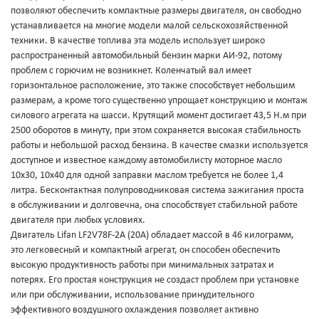
позволяют обеспечить компактные размеры двигателя, он свободно
устанавливается на многие модели малой сельскохозяйственной
техники. В качестве топлива эта модель использует широко
распространенный автомобильный бензин марки АИ-92, потому
проблем с горючим не возникнет. Коленчатый вал имеет
горизонтальное расположение, это также способствует небольшим
размерам, а кроме того существенно упрощает конструкцию и монтаж
силового агрегата на шасси. Крутящий момент достигает 43,5 Н.м при
2500 оборотов в минуту, при этом сохраняется высокая стабильность
работы и небольшой расход бензина. В качестве смазки используется
доступное и известное каждому автомобилисту моторное масло
10х30, 10х40 для одной заправки маслом требуется не более 1,4
литра. Бесконтактная полупроводниковая система зажигания проста
в обслуживании и долговечна, она способствует стабильной работе
двигателя при любых условиях.
Двигатель Lifan LF2V78F-2А (20А) обладает массой в 46 килограмм,
это легковесный и компактный агрегат, он способен обеспечить
высокую продуктивность работы при минимальных затратах и
потерях. Его простая конструкция не создаст проблем при установке
или при обслуживании, использование принудительного
эффективного воздушного охлаждения позволяет активно