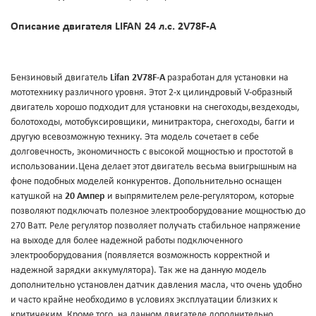
Описание двигателя LIFAN 24 л.с. 2V78F-А
Бензиновый двигатель
Lifan 2V78F-А
разработан для установки на
мототехнику различного уровня. Этот 2-х цилиндровый V-образный
двигатель хорошо подходит для установки на снегоходы,вездеходы,
болотоходы, мотобуксировщики, минитрактора, снегоходы, багги и
другую всевозможную технику. Эта модель сочетает в себе
долговечность, экономичность с высокой мощностью и простотой в
использовании.Цена делает этот двигатель весьма выигрышным на
фоне подобных моделей конкурентов. Допольнительно оснащен
катушкой на
20 Ампер
и выпрямителем реле-регулятором, которые
позволяют подключать полезное электрооборудование мощностью до
270 Ватт. Реле регулятор позволяет получать стабильное напряжение
на выходе для более надежной работы подключенного
электрооборудования (появляется возможность корректной и
надежной зарядки аккумулятора). Так же на данную модель
дополнительно установлен датчик давления масла, что очень удобно
и часто крайне необходимо в условиях эксплуатации близких к
критичеким. Кроме того, на данном двигателе дополнительно