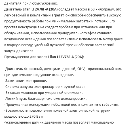
двигателя при любых условиях.
Двигатель
Lifan LF2V78F-А (20А)
обладает массой в 53 килограмм, это
легковесный и компактный агрегат, он способен обеспечить высокую
продуктивность работы при минимальных затратах и потерях. Его
простая конструкция не создаст проблем при установке или при
обслуживании, использование принудительного эффективного
воздушного охлаждения позволяет активно использовать мотор даже
в жаркую погоду, удобный пусковой тросик обеспечивает легкий
запуск двигателя.
Преимущества двигателя
Lifan LF2V78F-А
(20А):
-Двигатель 4х тактный, двухцилиндровый, OHV, горизонтальный вал,
принудительное воздушное охлаждение.
-Зажигание электронное.
-Система запуска электростартер и ручной старт.
-Высокая мощность при умеренной стоимости.
-Легкий пуск, благодаря системе декомпрессии.
-Продуманная конструкция небольшой вес и компактные габариты.
-Возможность подключения полезной электрической нагрузки
мощностью до 270 Ватт
-Установленный датчик давления масла позволяет максимально