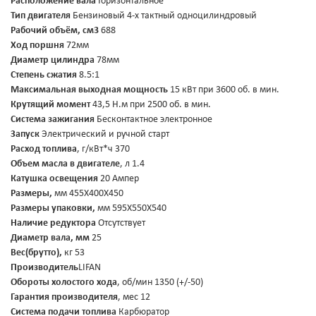
Расположение вала
Горизонтальное
Тип двигателя
Бензиновый 4-х тактный одноцилиндровый
Рабочий объём, см3
688
Ход поршня
72мм
Диаметр цилиндра
78мм
Степень сжатия
8.5:1
Максимальная выходная мощность
15 кВт при 3600 об. в мин.
Крутящий момент
43,5 Н.м при 2500 об. в мин.
Система зажигания
Бесконтактное электронное
Запуск
Электрический и ручной старт
Расход топлива
, г/кВт*ч 370
Объем масла в двигателе
, л 1.4
Катушка освещения
20 Ампер
Размеры,
мм 455Х400Х450
Размеры упаковки,
мм 595Х550Х540
Наличие редуктора
Отсутствует
Диаметр вала, мм
25
Вес(брутто),
кг 53
Производитель
LIFAN
Обороты холостого хода
, об/мин 1350 (+/-50)
Гарантия производителя
, мес 12
Система подачи топлива
Карбюратор