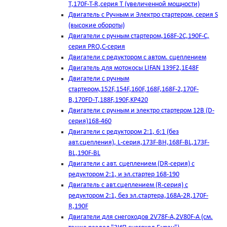
T,170F-T-R,серия Т (увеличенной мощности)
Двигатель с Ручным и Электро стартером, серия S
(высокие обороты)
Двигатели с ручным стартером,168F-2C,190F-C,
серия PRO,C-серия
Двигатели с редуктором с автом. сцеплением
Двигатель для мотокосы LIFAN 139F2,1E48F
Двигатели с ручным
стартером,152F,154F,160F,168F,168F-2,170F-
B,170FD-T,188F,190F,KP420
Двигатели с ручным и электро стартером 12В (D-
серия)168-460
Двигатели с редуктором 2:1, 6:1 (без
авт.сцепления), L-серия,173F-BH,168F-BL,173F-
BL,190F-BL
Двигатели с авт. сцеплением (DR-серия) с
редуктором 2:1, и эл.стартер 168-190
Двигатель с авт.сцеплением (R-серия) с
редуктором 2:1, без эл.стартера,168А-2R,170F-
R,190F
Двигатели для снегоходов 2V78F-A,2V80F-A (см.