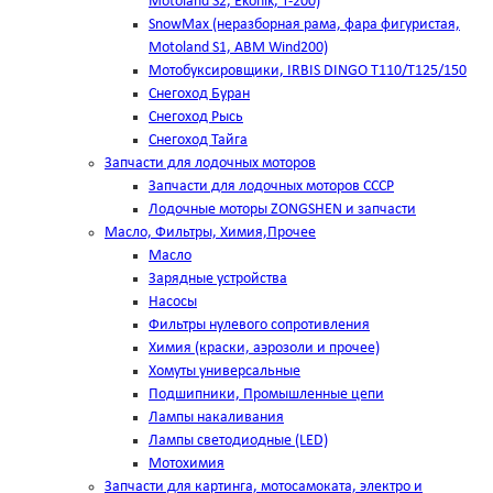
Motoland S2, Ekonik, T-200)
SnowMax (неразборная рама, фара фигуристая,
Motoland S1, ABM Wind200)
Мотобуксировщики, IRBIS DINGO Т110/Т125/150
Снегоход Буран
Снегоход Рысь
Снегоход Тайга
Запчасти для лодочных моторов
Запчасти для лодочных моторов СССР
Лодочные моторы ZONGSHEN и запчасти
Масло, Фильтры, Химия,Прочее
Масло
Зарядные устройства
Насосы
Фильтры нулевого сопротивления
Химия (краски, аэрозоли и прочее)
Хомуты универсальные
Подшипники, Промышленные цепи
Лампы накаливания
Лампы светодиодные (LED)
Мотохимия
Запчасти для картинга, мотосамоката, электро и