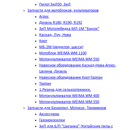
Пилот ЗиД50, ЗиД
Запчасти для мотоблоков, культиваторов
Агрос
Дизель R180, R190, R192
ЗиП Мотолебедка МЛ-1М "Бычок"
Каскад, Луч, Нева
Крот
МБ-2М (редуктор, шасси)
Мотоблок WEIMA WM 1100
Мотокультриватор WEIMA WM 550
Навесное оборудование Каскад-Нева-Агрос-
Целина -Дизель
Навесное оборудование Крот-Тарпан
Тарпан
1.Резина для сельхозтехники.
Мотокультриватор WEIMA WM 400
Мотокультриватор WEIMA WM 550
Запчасти для Бензопил, Мотокос, Триммеров
Аксессуары
Газонокосилки
ЗиП для Б/П "Цыганка" (Китайские пилы с