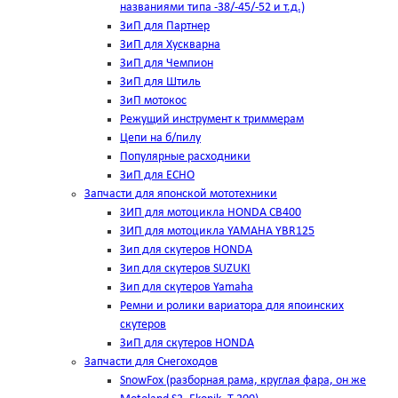
названиями типа -38/-45/-52 и т.д.)
ЗиП для Партнер
ЗиП для Хускварна
ЗиП для Чемпион
ЗиП для Штиль
ЗиП мотокос
Режущий инструмент к триммерам
Цепи на б/пилу
Популярные расходники
ЗиП для ЕСНО
Запчасти для японской мототехники
ЗИП для мотоцикла HONDA CB400
ЗИП для мотоцикла YAMAHA YBR125
Зип для скутеров HONDA
Зип для скутеров SUZUKI
Зип для скутеров Yamaha
Ремни и ролики вариатора для япоинских
скутеров
ЗиП для скутеров HONDA
Запчасти для Снегоходов
SnowFox (разборная рама, круглая фара, он же