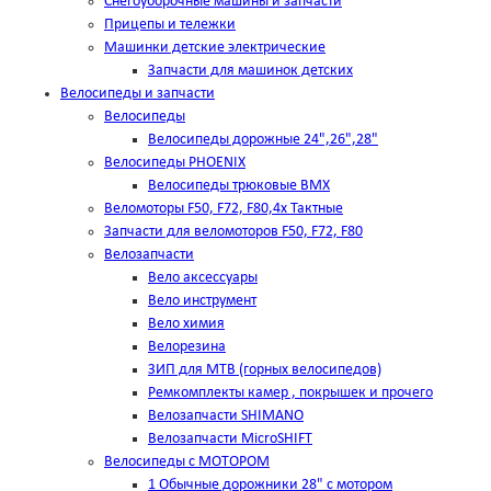
Снегоуборочные машины и запчасти
Прицепы и тележки
Машинки детские электрические
Запчасти для машинок детских
Велосипеды и запчасти
Велосипеды
Велосипеды дорожные 24",26",28"
Велосипеды PHOENIX
Велосипеды трюковые BMX
Веломоторы F50, F72, F80,4х Тактные
Запчасти для веломоторов F50, F72, F80
Велозапчасти
Вело аксессуары
Вело инструмент
Вело химия
Велорезина
ЗИП для MTB (горных велосипедов)
Ремкомплекты камер , покрышек и прочего
Велозапчасти SHIMANO
Велозапчасти MicroSHIFT
Велосипеды с МОТОРОМ
1 Обычные дорожники 28" с мотором