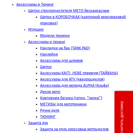
Аксессуары и Тюнинг
Щетки стеклоочистителя METO бескаркасные
Щетки в КОРОБОЧКАХ (картонной многоразовой
упаковке)
Игрушки
Модели техники
Аксессуары и тюнинг
Накладки на бак (TANK PAD)
Наклейки
Аксессуары для шлемов
Щетки
Аксессуары KAITI, HEBE премиум (ТАЙВАНЬ)
Аксессуары для ATV (квадроциклов)
Аксессуары для мопеда ALPHA (Альфа)
Декор мото
Крепления багажа (сетки, "пауки")
Рассчитать доставку
МЕТИЗЫ для мототехники
Ручки руля
ТЮНИНГ
Защита рук
Защита на руль кроссовых мотоциклов