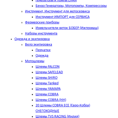
Генераторы и помпы LIFAN
Бензо Генераторы, Мотопомпы, Компрессоры
Инструмент, Инструмент для мотосервиса
Инструмент ИМПОРТ для СЕРВИСА
Фермерские приборы
Измельчители веток БОБЕР (Ижтехмаш)
Наборы инструмента
Одежда и экипировка
Вело экипировка
Перчатки
Одежда
Мотошлемы
Шлемы FALCON
Шлемы SAFELEAD
Шлемы SHIRO
Шлемы Tanked
Шлемы YAMAPA
Шлемы COBRA
Шлемы COBRA (HH)
20 Шлемы COBRA ECE (Евро-Кобра)
СНЕГОХОДНЫЕ
Шлемы TVS RACING (Индия)