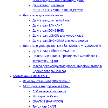
также раздел "ЗИП снегоход Буран")
Двигатели дизельные
C178F,С186FD,C188F,C188FD,C192FD
Двигатели для мототехники
Двигатели для питбайков
Двигатели ВАНЧАНГ
Двигатели ZONGSHEN
Двигатели LONCIN для мотоциклов
Двигатели ZHONGMU для мотоциклов
Двигатели универсальные B&S, MAGNUM, ZONGSHEN
Двигатели в сборе ZONGSHEN
Пластины и шкивы (прочие см. в мотоблоках и
запчастях Лифан)
Масло рекомендуемое (более широкий выбор в
Прочие товары/Масла)
Мототехника ИЖТЕХМАШ
Измельчитель Бобер(Ижтехмаш)
Мотоциклы внедорожные СКАУТ
ATV машинокомплекты
Мотоциклы Скаут
СКАУТ-11 (ВАРИАТОР)
Трициклы СКАУТ