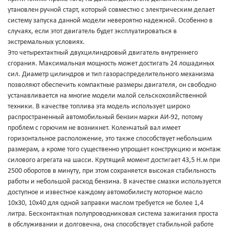
утановлен ручной старт, который совместно с электрическим делает
систему запуска данной модели невероятно надежной. Особенно в
случаях, если этот двигатель будет эксплуатироваться в
экстремальных условиях.
Это четырехтактный двухцилиндровый двигатель внутреннего
сгорания. Максимальная мощность может достигать 24 лошадиных
сил. Диаметр цилиндров и тип газораспределительного механизма
позволяют обеспечить компактные размеры двигателя, он свободно
устанавливается на многие модели малой сельскохозяйственной
техники. В качестве топлива эта модель использует широко
распространенный автомобильный бензин марки АИ-92, потому
проблем с горючим не возникнет. Коленчатый вал имеет
горизонтальное расположение, это также способствует небольшим
размерам, а кроме того существенно упрощает конструкцию и монтаж
силового агрегата на шасси. Крутящий момент достигает 43,5 Н.м при
2500 оборотов в минуту, при этом сохраняется высокая стабильность
работы и небольшой расход бензина. В качестве смазки используется
доступное и известное каждому автомобилисту моторное масло
10х30, 10х40 для одной заправки маслом требуется не более 1,4
литра. Бесконтактная полупроводниковая система зажигания проста
в обслуживании и долговечна, она способствует стабильной работе