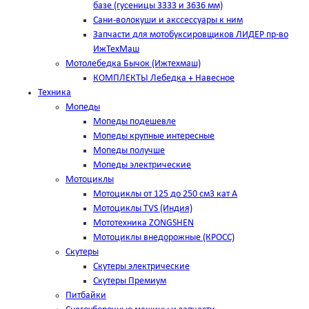
базе (гусеницы 3333 и 3636 мм)
Сани-волокуши и акссессуары к ним
Запчасти для мотобуксировщиков ЛИДЕР пр-во
ИжТехМаш
Мотолебедка Бычок (Ижтехмаш)
КОМПЛЕКТЫ Лебедка + Навесное
Техника
Мопеды
Мопеды подешевле
Мопеды крупные интересные
Мопеды получше
Мопеды электрические
Мотоциклы
Мотоциклы от 125 до 250 см3 кат А
Мотоциклы TVS (Индия)
Мототехника ZONGSHEN
Мотоциклы внедорожные (КРОСС)
Скутеры
Скутеры электрические
Скутеры Премиум
Питбайки