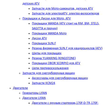
детских ATV
Запчасти для Мото-самокатов, детских ATV
Запчасти для электроATV, электро-велосипедов
Покрышки и Диски для Мото, ATV
Покрышки WANDA (АТV стоит на RM, BM, STELS,
SAGITTA и прочих)
Покрышки WANDA Мото
Диски ATV
Покрышки SUN.F
Резина фирменная SUN.F для квадроциклов (АТV)
Шипы для покрышек
Резина YUANXING (KINGSTONE)
Покрышки OBOR SCORPIO для ATV
Цепи противоскольжения
Запчасти для снегоуборочных машин
Аксессуары для снегоуборочных машин
Запчасти КСМ24
Двигатели
Генераторы LIFAN
Двигатели LIFAN
Двигатели с ручным стартером,170F-D-TR,170F-