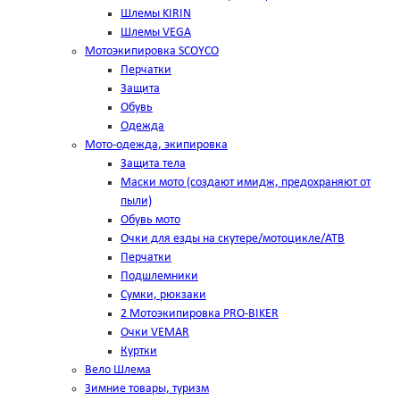
Шлемы KIRIN
Шлемы VEGA
Мотоэкипировка SCOYCO
Перчатки
Защита
Обувь
Одежда
Мото-одежда, экипировка
Защита тела
Маски мото (создают имидж, предохраняют от
пыли)
Обувь мото
Очки для езды на скутере/мотоцикле/АТВ
Перчатки
Подшлемники
Сумки, рюкзаки
2 Мотоэкипировка PRO-BIKER
Очки VEMAR
Куртки
Вело Шлема
Зимние товары, туризм