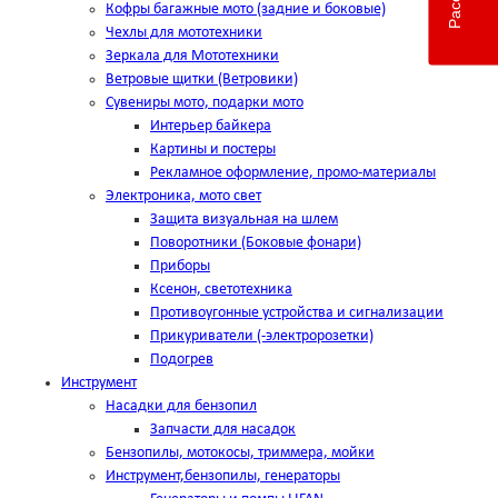
Кофры багажные мото (задние и боковые)
Чехлы для мототехники
Зеркала для Мототехники
Ветровые щитки (Ветровики)
Сувениры мото, подарки мото
Интерьер байкера
Картины и постеры
Рекламное оформление, промо-материалы
Электроника, мото свет
Защита визуальная на шлем
Поворотники (Боковые фонари)
Приборы
Ксенон, светотехника
Противоугонные устройства и сигнализации
Прикуриватели (-электророзетки)
Подогрев
Инструмент
Насадки для бензопил
Запчасти для насадок
Бензопилы, мотокосы, триммера, мойки
Инструмент,бензопилы, генераторы