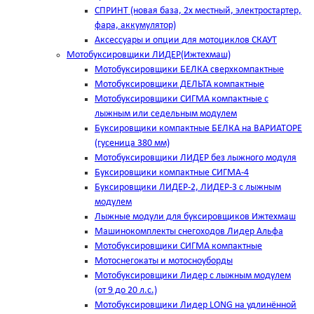
СПРИНТ (новая база, 2х местный, электростартер,
фара, аккумулятор)
Аксессуары и опции для мотоциклов СКАУТ
Мотобуксировщики ЛИДЕР(Ижтехмаш)
Мотобуксировщики БЕЛКА сверхкомпактные
Мотобуксировщики ДЕЛЬТА компактные
Мотобуксировщики СИГМА компактные с
лыжным или седельным модулем
Буксировщики компактные БЕЛКА на ВАРИАТОРЕ
(гусеница 380 мм)
Мотобуксировщики ЛИДЕР без лыжного модуля
Буксировщики компактные СИГМА-4
Буксировщики ЛИДЕР-2, ЛИДЕР-3 c лыжным
модулем
Лыжные модули для буксировщиков Ижтехмаш
Машинокомплекты снегоходов Лидер Альфа
Мотобуксировщики СИГМА компактные
Мотоснегокаты и мотосноуборды
Мотобуксировщики Лидер с лыжным модулем
(от 9 до 20 л.с.)
Мотобуксировщики Лидер LONG на удлинённой