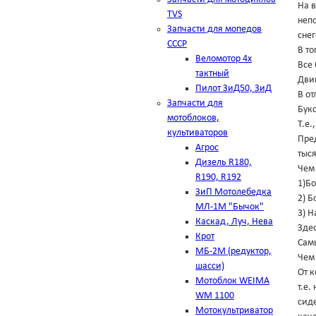
На 
TVS
неп
Запчасти для мопедов
снег
СССР
В то
Веломотор 4х
Все 
тактный
Дви
Пилот ЗиД50, ЗиД
В от
Запчасти для
Бук
мотоблоков,
Т.е.
культиваторов
Пред
Агрос
тыс
Дизель R180,
Чем 
R190, R192
1)Б
ЗиП Мотолебедка
2) Б
МЛ-1М "Бычок"
3) 
Каскад, Луч, Нева
Здес
Крот
Самы
МБ-2М (редуктор,
Чем
шасси)
От к
Мотоблок WEIMA
т.е.
WM 1100
сид
Мотокультриватор