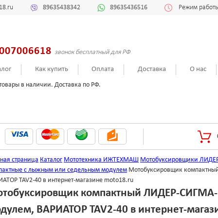
18.ru
89635438342
89635436516
Режим работы:
007006618
звонок бесплатный для РФ
алог
Как купить
Оплата
Доставка
О нас
товары в наличии. Доставка по РФ.
вная страница
Каталог
Мототехника ИЖТЕХМАШ
Мотобуксировщики ЛИДЕ
пактные с лыжным или седельным модулем
Мотобуксировщик компактный 
ИАТОР TAV2-40 в интернет-магазине moto18.ru
тобуксировщик компактный ЛИДЕР-СИГМА-2,
дулем, ВАРИАТОР TAV2-40 в интернет-магаз