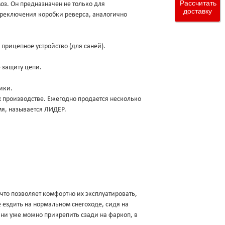
Рассчитать
з. Он предназначен не только для
доставку
ереключения коробки реверса, аналогично
прицепное устройство (для саней).
 защиту цепи.
ники.
х производстве. Ежегодно продается несколько
мя, называется ЛИДЕР.
что позволяет комфортно их эксплуатировать,
уже ездить на нормальном снегоходе, сидя на
ани уже можно прикрепить сзади на фаркоп, в