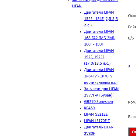
LIFAN
Двигатели LIFAN
Отзы
152F - 154F (2,5-3,5
л.с.)
Рей
Двигатели LIFAN
168-FA2 (МБ-2М),
0
/
5
160F - 190F
Двигатели LIFAN
192F, 192F2
(17.0/18.5 л.с.)
Х
Двигатели LIFAN
1Р64FV - 1Р70FV
вертикальный вал
Запчасти для LIFAN
2V77F-A (Буран)
GB270 Zongshen
Ком
KP460
LIFAN GS212E
Ваш
LIFAN LF170F-T
Двигатель LIFAN
2V80F