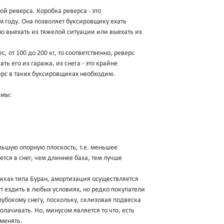
й реверса. Коробка реверса - это
м году. Она позволяет буксировщику ехать
но выехать из тяжелой ситуации или выехать из
от 100 до 200 кг, то соответственно, реверс
ь его из гаража, из снега - это крайне
ерс в таких буксировщиках необходим.
амы:
ольшую опорную плоскость, т.е. меньшее
тся в снег, чем длиннее база, тем лучше
жках типа Буран, амортизация осуществляется
т ездить в любых условиях, но редко покупатели
лубокому снегу, поскольку, склизовая подвеска
олачивать. Но, минусом является то что, есть
 менять.