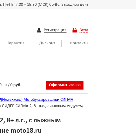
 Пн-Пт: 7:00 – 15:50 (МСК) Сб-Вс: выходной день
Регистрация
Вход
Гарантия
Дисконт
Контакты
0
шт
/
0 руб.
Оформить заказ
Р(Ижтехмаш)
Мотобуксировщики СИГМА
ЛИДЕР-СИГМА-2, 8+ л.с., с лыжным модулем,
 8+ л.с., с лыжным
ине moto18.ru