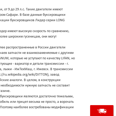
от 9 до 29 л.с. Такие двигатели имеют
ором Сафари. В базе данные буксировщики
фикации буксировщиков Лидер серии LONG
идер имеют высокую скорость по сравнению,
 более широким гусеницам, они могут
лее распространенные в России двигатели
лучаев запчасти не взаимозаменяемые с другими
M, которые не уступают по качеству LIFAN, но
ующие - вариатор и детали трансмиссии - г.
са, лыжи - ИжТехМаш, г. Ижевск. В трансмиссии
/ru.wikipedia.org/wiki/DITTON), завод
ийские аналоги. В целом, в конструкции
необходимости нужную запчасть не составит
газине.
 буксировщики являются достаточно тяжелыми,
мобиль или прицеп весьма не просто, а ворочать
а. Поэтому наиболее востребованы модификации