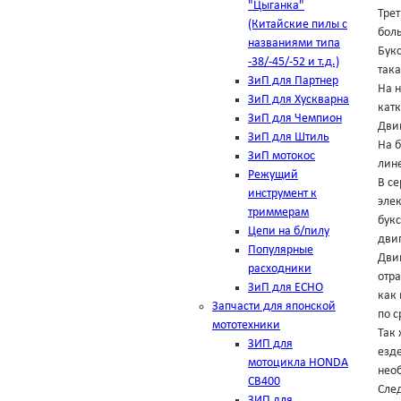
"Цыганка"
Трет
(Китайские пилы с
боль
названиями типа
Букс
-38/-45/-52 и т.д.)
так
ЗиП для Партнер
На 
ЗиП для Хускварна
катк
ЗиП для Чемпион
Дви
ЗиП для Штиль
На б
ЗиП мотокос
лин
Режущий
В се
инструмент к
элек
триммерам
букс
Цепи на б/пилу
двиг
Популярные
Двиг
расходники
отра
ЗиП для ЕСНО
как 
Запчасти для японской
по 
мототехники
Так
ЗИП для
езде
мотоцикла HONDA
нео
CB400
Сле
ЗИП для