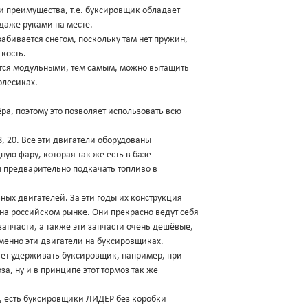
ои преимущества, т.е. буксировщик обладает
даже руками на месте.
абивается снегом, поскольку там нет пружин,
кость.
ются модульными, тем самым, можно вытащить
олесиках.
а, поэтому это позволяет использовать всю
8, 20. Все эти двигатели оборудованы
ую фару, которая так же есть в базе
бы предварительно подкачать топливо в
ных двигателей. За эти годы их конструкция
 на российском рынке. Они прекрасно ведут себя
 запчасти, а также эти запчасти очень дешёвые,
менно эти двигатели на буксировщиках.
яет удерживать буксировщик, например, при
за, ну и в принципе этот тормоз так же
, есть буксировщики ЛИДЕР без коробки