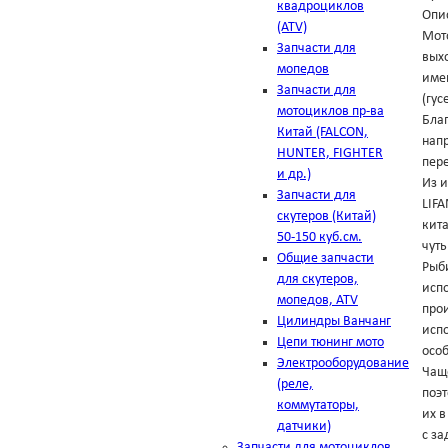
квадроциклов
Опи
(ATV)
Мот
Запчасти для
выхо
мопедов
име
Запчасти для
(гус
мотоциклов пр-ва
Бла
Китай (FALCON,
напр
HUNTER, FIGHTER
пере
и др.)
Из 
Запчасти для
LIFA
скутеров (Китай)
кит
50-150 куб.см.
чуть
Общие запчасти
Рыби
для скутеров,
испо
мопедов, ATV
прои
Цилиндры Ванчанг
исп
Цепи тюнинг мото
особ
Электрооборудование
Чащ
(реле,
поэт
коммутаторы,
их в
датчики)
с за
Запчасти для мотоциклов