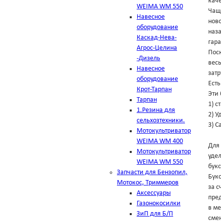
каче
WEIMA WM 550
Чаще
Навесное
ново
оборудование
наза
Каскад-Нева-
гара
Агрос-Целина
Поск
-Дизель
весь
Навесное
зат
оборудование
Есть
Крот-Тарпан
Эти
Тарпан
1) с
1.Резина для
2) 
сельхозтехники.
3) 
Мотокультриватор
WEIMA WM 400
Для 
Мотокультриватор
удел
WEIMA WM 550
букс
Запчасти для Бензопил,
Букс
Мотокос, Триммеров
за с
Аксессуары
пред
Газонокосилки
в ме
ЗиП для Б/П
смен