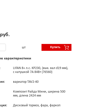
 руб.
Купить
шт
ие характеристики
:
LIFAN 8+ л.с. KP230, (вых. вал d19 мм),
с катушкой 7А 84Вт (76560)
ия:
вариатор TAV2-40
Композит Райда Мини, ширина 500
мм, длина 2424 мм
ция:
Дисковый тормоз, фара, фаркоп