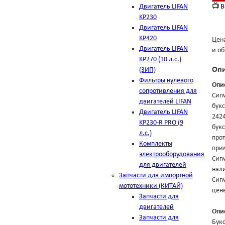
Двигатель LIFAN
📺 
KP230
Двигатель LIFAN
KP420
Цена
Двигатель LIFAN
и об
KP270 (10 л.с.)
Оп
(ЗИП)
Фильтры нулевого
Опи
сопротивления для
Сиг
двигателей LIFAN
бук
Двигатель LIFAN
2424
KP230-R PRO (9
букс
л.с.)
прот
Комплекты
при
электрооборудования
Сигм
для двигателей
нали
Запчасти для импортной
Сигм
мототехники (КИТАЙ)
цене
Запчасти для
двигателей
Опи
Запчасти для
Бук