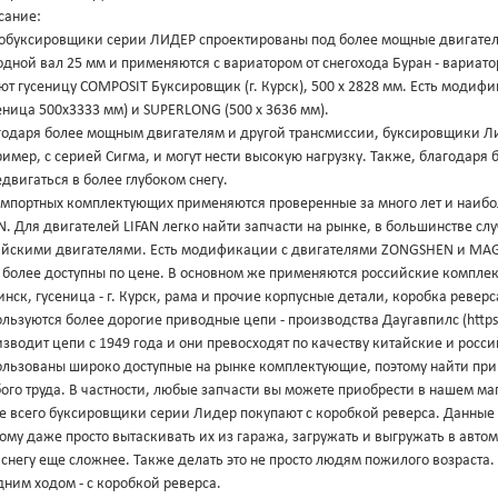
сание:
обуксировщики серии ЛИДЕР спроектированы под более мощные двигатели, 
дной вал 25 мм и применяются с вариатором от снегохода Буран - вариат
ют гусеницу COMPOSIT Буксировщик (г. Курск), 500 х 2828 мм. Есть моди
еница 500х3333 мм) и SUPERLONG (500 х 3636 мм).
годаря более мощным двигателям и другой трансмиссии, буксировщики Л
имер, с серией Сигма, и могут нести высокую нагрузку. Также, благодаря
двигаться в более глубоком снегу.
импортных комплектующих применяются проверенные за много лет и наибо
N. Для двигателей LIFAN легко найти запчасти на рынке, в большинстве с
айскими двигателями. Есть модификации с двигателями ZONGSHEN и MAGNU
 более доступны по цене. В основном же применяются российские комплект
нск, гусеница - г. Курск, рама и прочие корпусные детали, коробка ревер
льзуются более дорогие приводные цепи - производства Даугавпилс (https:/
зводит цепи с 1949 года и они превосходят по качеству китайские и росс
ользованы широко доступные на рынке комплектующие, поэтому найти при 
ого труда. В частности, любые запчасти вы можете приобрести в нашем ма
е всего буксировщики серии Лидер покупают с коробкой реверса. Данные
ому даже просто вытаскивать их из гаража, загружать и выгружать в авто
 снегу еще сложнее. Также делать это не просто людям пожилого возраст
дним ходом - с коробкой реверса.