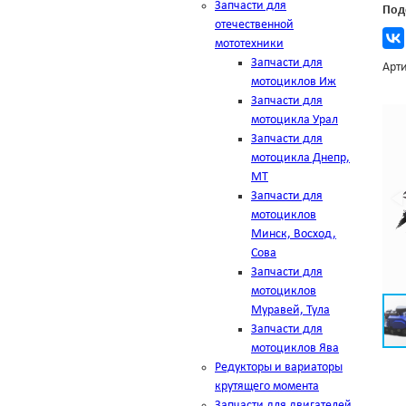
Запчасти для
Под
отечественной
мототехники
Запчасти для
Арти
мотоциклов Иж
Запчасти для
мотоцикла Урал
Запчасти для
мотоцикла Днепр,
МТ
Запчасти для
мотоциклов
Минск, Восход,
Сова
Запчасти для
мотоциклов
Муравей, Тула
Запчасти для
мотоциклов Ява
Редукторы и вариаторы
крутящего момента
Запчасти для двигателей