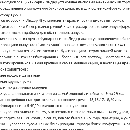
всех буксировщиках серии Лидер установлен дисковый механический тормо
осредственного торможения буксировщика, но и для более комфортного п
оходу Буран.
повых версиях (Лидер-4) установлен гидравлический дисковый тормоз.
буксировщики Лидер имеют ручной и электростартер, светодиодную фару, 
гатели имеют праймер для облегчённого запуска.
личие от многих других буксировщиков Лидер имеют установленную в базе
сировщики выпускает "ИжТехМаш" , оно же выпускает мотоциклы СКАУТ
, Скаут - серия летней мототехники, буксировщики - серия зимней мототех
приятие выпускает буксировщики более 5-ти лет, поэтому, имеет опыт в и
яч буксировщиков. Самая крупная и самая мощная серия, в настоящее вре
она характерна:
олее мощный двигатель
олее крупная рама
Наличие различных модулей
ь устанавливаются двигатели из самой мощной линейки, от 9 до 29 л.с.
е востребованные двигатели, в настоящее время - 15,16,17,18,20 л.с.
 буксировщики ЛИДЕР отличаются от конкурентов:
онкурентов отличаются тем, что поставляются с готовым лыжным модулем, 
 не ездить за ними сзади, в санях, как это было в 15-м году, примерно, а 
ении, управляя рулем. Такие буксировщики гораздо более комфортны. А с