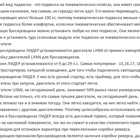
ий вид подвески - это подвеска на пневматических колёсах, она имеет св
шим качением, тем самым, он гораздо легче едет. Его можно перемещать 
ировщик весит больше 100 кг, поэтому пневматическая подвеска меньше з
ая подвеска более комфортна, колесики пневматические обеспечивают мяг
наши буксировщики можно установить любую из этих подвесок, Они явля
и и установить туда склизовые модули или подвески на пневматических к
гатели
уксировщики ЛИДЕР устанавливаются двигатели LIFAN от прямого импортёр
ейку двигателей LIFAN для буксировщиков.
рии ЛИДЕР устанавливаются от 9 до 29 л.с. Самые популярные - 15,16,17, 1
тростартером, катушкой освещения, для того чтобы подключить светодиодн
ировщиков ЛИДЕР. У них есть ручной стартер, есть праймер, для того что
атель при запуске, двигатель от этого стартует легче.
атели LIFAN, на сегодняшний день, занимают 50% рынка таких универсаль
ботана настолько, что это самые лучшие двигатели, на сегодняшний день,
в летнюю так и в зимнюю погоду. Они легко заводятся, на них легко найти
сравнению с другими двигателями. Поэтому целесообразно использовать и
 же в буксировщиках ЛИДЕР всегда есть дисковый тормоз, который позвол
 на наклонной поверхности, так же он служит в качестве стояночного тормо
бходим для остановки вариатора при переключении коробки реверса.
дующим признаком буксировщиков является наличие коробки реверса, да