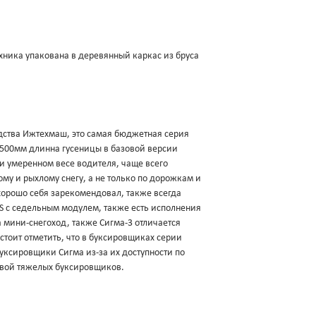
хника упакована в деревянный каркас из бруса
дства Ижтехмаш, это самая бюджетная серия
 500мм длинна гусеницы в базовой версии
и умеренном весе водителя, чаще всего
му и рыхлому снегу, а не только по дорожкам и
хорошо себя зарекомендовал, также всегда
S с седельным модулем, также есть исполнения
 мини-снегоход, также Сигма-3 отличается
 стоит отметить, что в буксировщиках серии
уксировщики Сигма из-за их доступности по
тивой тяжелых буксировщиков.