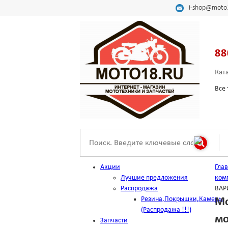
i-shop@moto
88
Кат
Все 
Акции
Гла
Лучшие предложения
ком
Распродажа
ВАР
Резина,Покрышки,Камеры
Мо
(Распродажа !!!)
мо
Запчасти