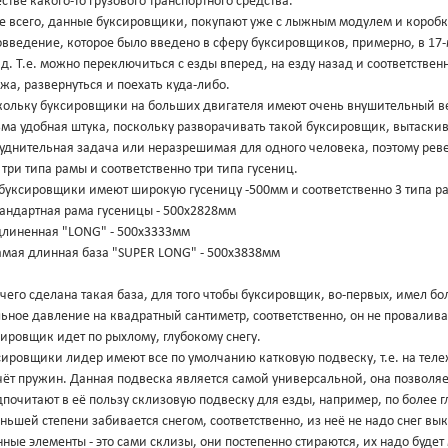
стве какого-то грузового транспортного средства.
 всего, данные буксировщики, покупают уже с лыжным модулем и коробко
введение, которое было введено в сферу буксировщиков, примерно, в 17-
д. Т.е. можно переключиться с езды вперед, на езду назад и соответствен
жа, развернуться и поехать куда-либо.
ольку буксировщики на больших двигателя имеют очень внушительный вес, 
ма удобная штука, поскольку разворачивать такой буксировщик, вытаскиват
руднительная задача или неразрешимая для одного человека, поэтому рев
 три типа рамы и соответственно три типа гусениц.
 буксировщики имеют широкую гусеницу -500мм и соответственно 3 типа р
тандартная рама гусеницы - 500х2828мм
Удлиненная "LONG" - 500х3333мм
Самая длинная база "SUPER LONG" - 500х3838мм
чего сделана такая база, для того чтобы буксировщик, во-первых, имел б
ьное давление на квадратный сантиметр, соответственно, он не проваливае
ировщик идет по рыхлому, глубокому снегу.
ировщики лидер имеют все по умолчанию катковую подвеску, т.е. на теле
чёт пружин. Данная подвеска является самой универсальной, она позволяе
почитают в её пользу склизовую подвеску для езды, например, по более г
ньшей степени забивается снегом, соответственно, из неё не надо снег вык
ные элементы - это сами склизы, они постепенно стираются, их надо будет