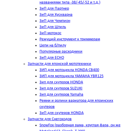
названиями типа -38/-45/-52 и т.д.)
ЗиП для Партнер
ЗиП для Хускварна
ЗиП для Чемпион
ЗиП для Штиль
ЗиП мотокос
Режущий инструмент к триммерам
Цепи на б/пилу
Популярные расходники
ЗиП для ЕСНО
Запчасти для японской мототехники
ЗИП для мотоцикла HONDA CB400
ЗИП для мотоцикла YAMAHA YBR125
Зип для скутеров HONDA
Зип для скутеров SUZUKI
Зип для скутеров Yamaha
Ремни и ролики вариатора для япоинских
скутеров
ЗиП для скутеров HONDA
Запчасти для Снегоходов
SnowFox (разборная рама, круглая фара, он же