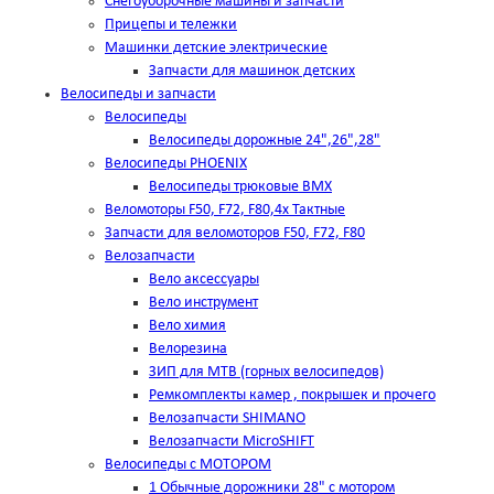
Снегоуборочные машины и запчасти
Прицепы и тележки
Машинки детские электрические
Запчасти для машинок детских
Велосипеды и запчасти
Велосипеды
Велосипеды дорожные 24",26",28"
Велосипеды PHOENIX
Велосипеды трюковые BMX
Веломоторы F50, F72, F80,4х Тактные
Запчасти для веломоторов F50, F72, F80
Велозапчасти
Вело аксессуары
Вело инструмент
Вело химия
Велорезина
ЗИП для MTB (горных велосипедов)
Ремкомплекты камер , покрышек и прочего
Велозапчасти SHIMANO
Велозапчасти MicroSHIFT
Велосипеды с МОТОРОМ
1 Обычные дорожники 28" с мотором