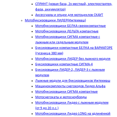
СПРИНТ (новая база, 2х местный, электростартер,
фара, аккумулятор)
Аксессуары и опции для мотоциклов СКАУТ
Мотобуксировщики ЛИДЕР(Ижтехмаш)
Мотобуксировщики БЕЛКА сверхкомпактные
Мотобуксировщики ДЕЛЬТА компактные
Мотобуксировщики СИГМА компактные с
лыжным или седельным модулем
Буксировщики компактные БЕЛКА на ВАРИАТОРЕ
(гусеница 380 мм)
Мотобуксировщики ЛИДЕР без лыжного модуля
Буксировщики компактные СИГМА-4
Буксировщики ЛИДЕР-2, ЛИДЕР-3 c лыжным
модулем
Лыжные модули для буксировщиков Ижтехмаш
Машинокомплекты снегоходов Лидер Альфа
Мотобуксировщики СИГМА компактные
Мотоснегокаты и мотосноуборды
Мотобуксировщики Лидер с лыжным модулем
(от 9 до 20 л.с.)
Мотобуксировщики Лидер LONG на удлинённой