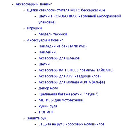
Аксессуары и Тюнинг
Щетки стеклоочистителя METO бескаркасные
Щетки в КОРОБОЧКАХ (картонной многоразовой
упаковке)
Игрушки
Модели техники
Аксессуары и тюнинг
Накладки на бак (TANK PAD)
Наклейки
Аксессуары для шлемов
Щетки
Аксессуары KAITI, HEBE премиум (ТАЙВАНЬ)
Аксессуары для ATV (квадроциклов)
Аксессуары для мопеда ALPHA (Альфа)
Декор мото
Крепления багажа (сетки, "пауки")
МЕТИЗЫ для мототехники
Ручки руля
ТЮНИНГ
Защита рук
Защита на руль кроссовых мотоциклов