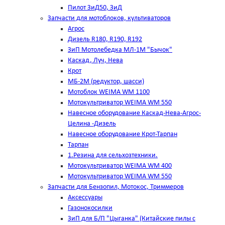
Пилот ЗиД50, ЗиД
Запчасти для мотоблоков, культиваторов
Агрос
Дизель R180, R190, R192
ЗиП Мотолебедка МЛ-1М "Бычок"
Каскад, Луч, Нева
Крот
МБ-2М (редуктор, шасси)
Мотоблок WEIMA WM 1100
Мотокультриватор WEIMA WM 550
Навесное оборудование Каскад-Нева-Агрос-
Целина -Дизель
Навесное оборудование Крот-Тарпан
Тарпан
1.Резина для сельхозтехники.
Мотокультриватор WEIMA WM 400
Мотокультриватор WEIMA WM 550
Запчасти для Бензопил, Мотокос, Триммеров
Аксессуары
Газонокосилки
ЗиП для Б/П "Цыганка" (Китайские пилы с