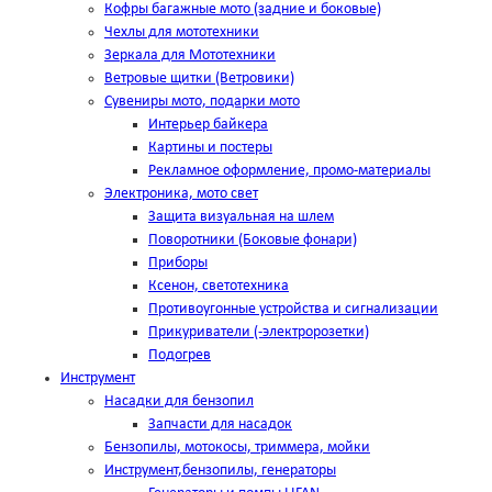
Кофры багажные мото (задние и боковые)
Чехлы для мототехники
Зеркала для Мототехники
Ветровые щитки (Ветровики)
Сувениры мото, подарки мото
Интерьер байкера
Картины и постеры
Рекламное оформление, промо-материалы
Электроника, мото свет
Защита визуальная на шлем
Поворотники (Боковые фонари)
Приборы
Ксенон, светотехника
Противоугонные устройства и сигнализации
Прикуриватели (-электророзетки)
Подогрев
Инструмент
Насадки для бензопил
Запчасти для насадок
Бензопилы, мотокосы, триммера, мойки
Инструмент,бензопилы, генераторы