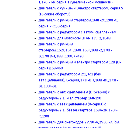
T,170F-T-R,серия Т (увеличенной мощности)
Двигатель с Ручным и Электро стартером, серия S
(высокие обороты)
Двигатели с ручным стартером,168F-2C,190F-C,
серия PRO,C-серия
Двигатели с редуктором с автом. сцеплением
Двигатель для мотокосы LIFAN 139F2,1E48F
Двигатели с ручным
стартером,152F,154F,160F,168F,168F-2,170F-
B,170FD-T,188F,190F,KP420
Двигатели с ручным и электро стартером 12В (D-
серия)168-460
Двигатели с редуктором 2:1, 6:1 (без
авт.сцепления), L-серия,173F-BH,168F-BL,173F-
BL,190F-BL
Двигатели с авт. сцеплением (DR-серия) с
редуктором 2:1, и эл.стартер 168-190
Двигатель с авт.сцеплением (R-серия) с
редуктором 2:1, без эл.стартера,168А-2R,170F-
R,190F
Двигатели для снегоходов 2V78F-A,2V80F-A (см.