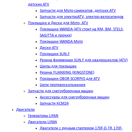
детских ATV
Запчасти для Мото-самокатов, детских ATV
Запчасти для электроATV, электро-велосипедов
Покрышки и Диски для Мото, ATV
Покрышки WANDA (АТV стоит на RM, BM, STELS,
SAGITTA и прочих)
Покрышки WANDA Мото
Диски ATV
Покрышки SUN.F
Резина фирменная SUN.F для квадроциклов (АТV)
Шипы для покрышек
Резина YUANXING (KINGSTONE)
Покрышки OBOR SCORPIO для ATV
Цепи противоскольжения
Запчасти для снегоуборочных машин
Аксессуары для снегоуборочных машин
Запчасти КСМ24
Двигатели
Генераторы LIFAN
Двигатели LIFAN
Двигатели с ручным стартером,170F-D-TR,170F-