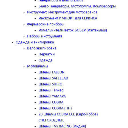
Генераторы и помпы LIFAN
Бензо Генераторы, Мотопомпы, Компрессоры
Инструмент, Инструмент для мотосервиса
Инструмент ИМПОРТ для СЕРВИСА
Фермерские приборы
Измельчители веток БОБЕР (Ижтехмаш)
Наборы инструмента
Одежда и экипировка
Вело экипировка
Перчатки
Одежда
Мотошлемы
Шлемы FALCON
Шлемы SAFELEAD
Шлемы SHIRO
Шлемы Tanked
Шлемы YAMAPA
Шлемы COBRA
Шлемы COBRA (HH)
20 Шлемы COBRA ECE (Евро-Кобра)
СНЕГОХОДНЫЕ
Шлемы TVS RACING (Индия)