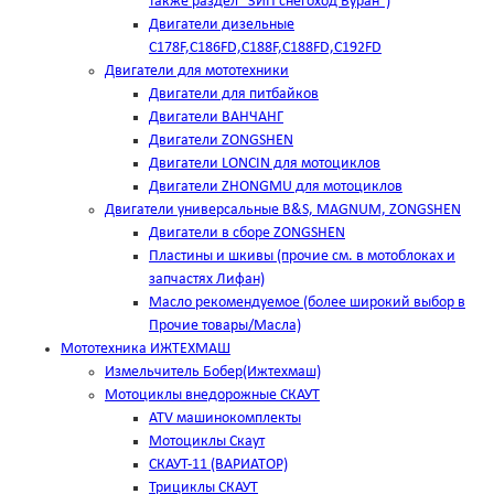
также раздел "ЗИП снегоход Буран")
Двигатели дизельные
C178F,С186FD,C188F,C188FD,C192FD
Двигатели для мототехники
Двигатели для питбайков
Двигатели ВАНЧАНГ
Двигатели ZONGSHEN
Двигатели LONCIN для мотоциклов
Двигатели ZHONGMU для мотоциклов
Двигатели универсальные B&S, MAGNUM, ZONGSHEN
Двигатели в сборе ZONGSHEN
Пластины и шкивы (прочие см. в мотоблоках и
запчастях Лифан)
Масло рекомендуемое (более широкий выбор в
Прочие товары/Масла)
Мототехника ИЖТЕХМАШ
Измельчитель Бобер(Ижтехмаш)
Мотоциклы внедорожные СКАУТ
ATV машинокомплекты
Мотоциклы Скаут
СКАУТ-11 (ВАРИАТОР)
Трициклы СКАУТ