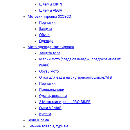
Шлемы KIRIN
Шлемы VEGA
Мотоэкипировка SCOYCO
Перчатки
Защита
Обувь
Одежда
Мото-одежда, экипировка
Защита тела
Маски мото (создают имидж, предохраняют от
пыли)
Обувь мото
Очки для езды на скутере/мотоцикле/АТВ
Перчатки
Подшлемники
Сумки, рюкзаки
2 Мотоэкипировка PRO-BIKER
Очки VEMAR
Куртки
Вело Шлема
Зимние товары, туризм