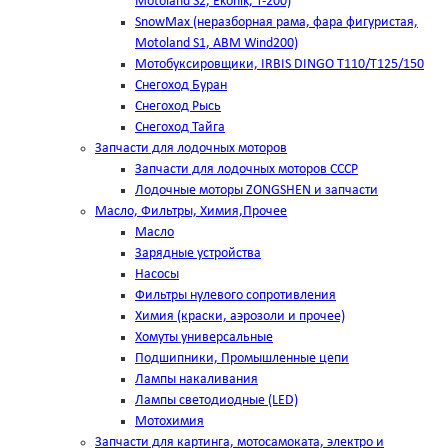
Motoland S2, Ekonik, T-200)
SnowMax (неразборная рама, фара фигуристая,
Motoland S1, ABM Wind200)
Мотобуксировщики, IRBIS DINGO Т110/Т125/150
Снегоход Буран
Снегоход Рысь
Снегоход Тайга
Запчасти для лодочных моторов
Запчасти для лодочных моторов СССР
Лодочные моторы ZONGSHEN и запчасти
Масло, Фильтры, Химия,Прочее
Масло
Зарядные устройства
Насосы
Фильтры нулевого сопротивления
Химия (краски, аэрозоли и прочее)
Хомуты универсальные
Подшипники, Промышленные цепи
Лампы накаливания
Лампы светодиодные (LED)
Мотохимия
Запчасти для картинга, мотосамоката, электро и