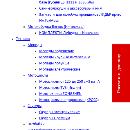
базе (гусеницы 3333 и 3636 мм)
Сани-волокуши и акссессуары к ним
Запчасти для мотобуксировщиков ЛИДЕР пр-во
ИжТехМаш
Мотолебедка Бычок (Ижтехмаш)
КОМПЛЕКТЫ Лебедка + Навесное
Техника
Мопеды
Мопеды подешевле
Рассчитать доставку
Мопеды крупные интересные
Мопеды получше
Мопеды электрические
Мотоциклы
Мотоциклы от 125 до 250 см3 кат А
Мотоциклы TVS (Индия)
Мототехника ZONGSHEN
Мотоциклы внедорожные (КРОСС)
Скутеры
Скутеры электрические
Скутеры Премиум
Питбайки