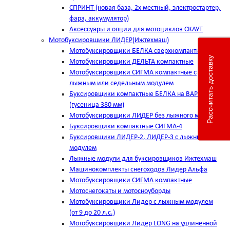
СПРИНТ (новая база, 2х местный, электростартер,
фара, аккумулятор)
Аксессуары и опции для мотоциклов СКАУТ
Мотобуксировщики ЛИДЕР(Ижтехмаш)
Мотобуксировщики БЕЛКА сверхкомпактные
Рассчитать доставку
Мотобуксировщики ДЕЛЬТА компактные
Мотобуксировщики СИГМА компактные с
лыжным или седельным модулем
Буксировщики компактные БЕЛКА на ВАРИАТОРЕ
(гусеница 380 мм)
Мотобуксировщики ЛИДЕР без лыжного модуля
Буксировщики компактные СИГМА-4
Буксировщики ЛИДЕР-2, ЛИДЕР-3 c лыжным
модулем
Лыжные модули для буксировщиков Ижтехмаш
Машинокомплекты снегоходов Лидер Альфа
Мотобуксировщики СИГМА компактные
Мотоснегокаты и мотосноуборды
Мотобуксировщики Лидер с лыжным модулем
(от 9 до 20 л.с.)
Мотобуксировщики Лидер LONG на удлинённой