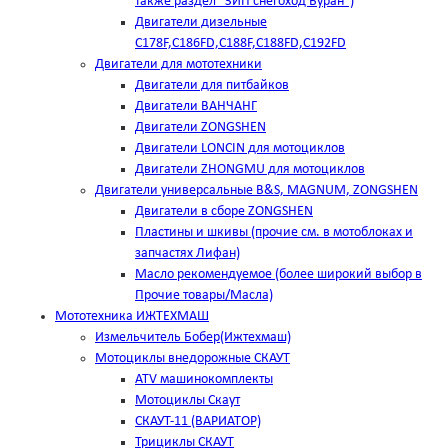
также раздел "ЗИП снегоход Буран")
Двигатели дизельные
C178F,С186FD,C188F,C188FD,C192FD
Двигатели для мототехники
Двигатели для питбайков
Двигатели ВАНЧАНГ
Двигатели ZONGSHEN
Двигатели LONCIN для мотоциклов
Двигатели ZHONGMU для мотоциклов
Двигатели универсальные B&S, MAGNUM, ZONGSHEN
Двигатели в сборе ZONGSHEN
Пластины и шкивы (прочие см. в мотоблоках и
запчастях Лифан)
Масло рекомендуемое (более широкий выбор в
Прочие товары/Масла)
Мототехника ИЖТЕХМАШ
Измельчитель Бобер(Ижтехмаш)
Мотоциклы внедорожные СКАУТ
ATV машинокомплекты
Мотоциклы Скаут
СКАУТ-11 (ВАРИАТОР)
Трициклы СКАУТ