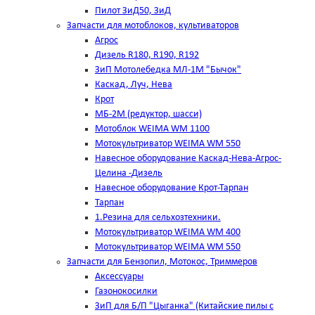
Пилот ЗиД50, ЗиД
Запчасти для мотоблоков, культиваторов
Агрос
Дизель R180, R190, R192
ЗиП Мотолебедка МЛ-1М "Бычок"
Каскад, Луч, Нева
Крот
МБ-2М (редуктор, шасси)
Мотоблок WEIMA WM 1100
Мотокультриватор WEIMA WM 550
Навесное оборудование Каскад-Нева-Агрос-
Целина -Дизель
Навесное оборудование Крот-Тарпан
Тарпан
1.Резина для сельхозтехники.
Мотокультриватор WEIMA WM 400
Мотокультриватор WEIMA WM 550
Запчасти для Бензопил, Мотокос, Триммеров
Аксессуары
Газонокосилки
ЗиП для Б/П "Цыганка" (Китайские пилы с