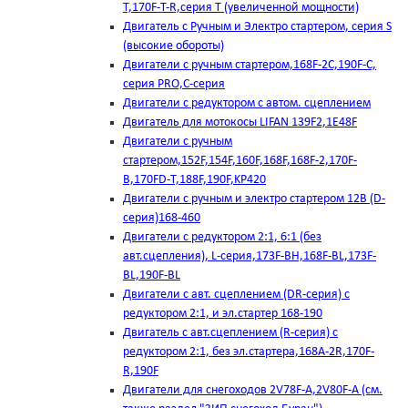
T,170F-T-R,серия Т (увеличенной мощности)
Двигатель с Ручным и Электро стартером, серия S
(высокие обороты)
Двигатели с ручным стартером,168F-2C,190F-C,
серия PRO,C-серия
Двигатели с редуктором с автом. сцеплением
Двигатель для мотокосы LIFAN 139F2,1E48F
Двигатели с ручным
стартером,152F,154F,160F,168F,168F-2,170F-
B,170FD-T,188F,190F,KP420
Двигатели с ручным и электро стартером 12В (D-
серия)168-460
Двигатели с редуктором 2:1, 6:1 (без
авт.сцепления), L-серия,173F-BH,168F-BL,173F-
BL,190F-BL
Двигатели с авт. сцеплением (DR-серия) с
редуктором 2:1, и эл.стартер 168-190
Двигатель с авт.сцеплением (R-серия) с
редуктором 2:1, без эл.стартера,168А-2R,170F-
R,190F
Двигатели для снегоходов 2V78F-A,2V80F-A (см.