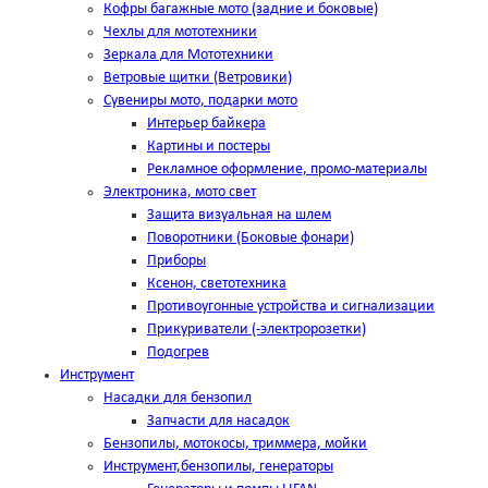
Кофры багажные мото (задние и боковые)
Чехлы для мототехники
Зеркала для Мототехники
Ветровые щитки (Ветровики)
Сувениры мото, подарки мото
Интерьер байкера
Картины и постеры
Рекламное оформление, промо-материалы
Электроника, мото свет
Защита визуальная на шлем
Поворотники (Боковые фонари)
Приборы
Ксенон, светотехника
Противоугонные устройства и сигнализации
Прикуриватели (-электророзетки)
Подогрев
Инструмент
Насадки для бензопил
Запчасти для насадок
Бензопилы, мотокосы, триммера, мойки
Инструмент,бензопилы, генераторы