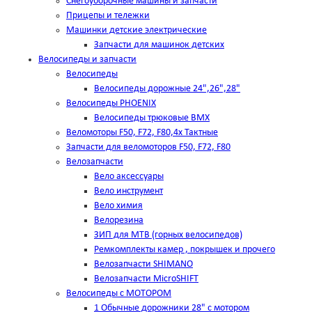
Снегоуборочные машины и запчасти
Прицепы и тележки
Машинки детские электрические
Запчасти для машинок детских
Велосипеды и запчасти
Велосипеды
Велосипеды дорожные 24",26",28"
Велосипеды PHOENIX
Велосипеды трюковые BMX
Веломоторы F50, F72, F80,4х Тактные
Запчасти для веломоторов F50, F72, F80
Велозапчасти
Вело аксессуары
Вело инструмент
Вело химия
Велорезина
ЗИП для MTB (горных велосипедов)
Ремкомплекты камер , покрышек и прочего
Велозапчасти SHIMANO
Велозапчасти MicroSHIFT
Велосипеды с МОТОРОМ
1 Обычные дорожники 28" с мотором