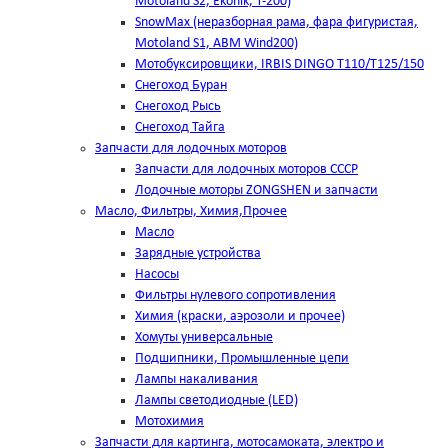
Motoland S2, Ekonik, T-200)
SnowMax (неразборная рама, фара фигуристая,
Motoland S1, ABM Wind200)
Мотобуксировщики, IRBIS DINGO Т110/Т125/150
Снегоход Буран
Снегоход Рысь
Снегоход Тайга
Запчасти для лодочных моторов
Запчасти для лодочных моторов СССР
Лодочные моторы ZONGSHEN и запчасти
Масло, Фильтры, Химия,Прочее
Масло
Зарядные устройства
Насосы
Фильтры нулевого сопротивления
Химия (краски, аэрозоли и прочее)
Хомуты универсальные
Подшипники, Промышленные цепи
Лампы накаливания
Лампы светодиодные (LED)
Мотохимия
Запчасти для картинга, мотосамоката, электро и