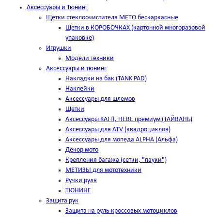
Аксессуары и Тюнинг
Щетки стеклоочистителя METO бескаркасные
Щетки в КОРОБОЧКАХ (картонной многоразовой
упаковке)
Игрушки
Модели техники
Аксессуары и тюнинг
Накладки на бак (TANK PAD)
Наклейки
Аксессуары для шлемов
Щетки
Аксессуары KAITI, HEBE премиум (ТАЙВАНЬ)
Аксессуары для ATV (квадроциклов)
Аксессуары для мопеда ALPHA (Альфа)
Декор мото
Крепления багажа (сетки, "пауки")
МЕТИЗЫ для мототехники
Ручки руля
ТЮНИНГ
Защита рук
Защита на руль кроссовых мотоциклов