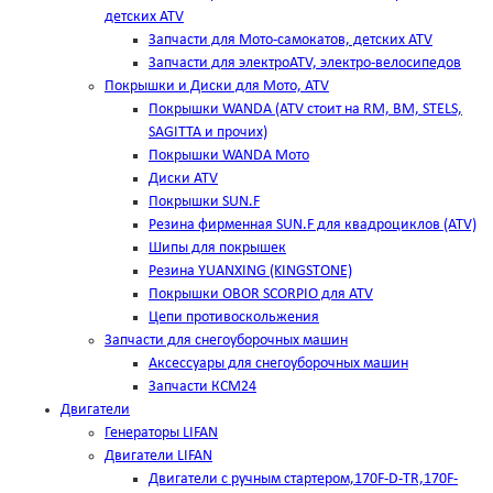
детских ATV
Запчасти для Мото-самокатов, детских ATV
Запчасти для электроATV, электро-велосипедов
Покрышки и Диски для Мото, ATV
Покрышки WANDA (АТV стоит на RM, BM, STELS,
SAGITTA и прочих)
Покрышки WANDA Мото
Диски ATV
Покрышки SUN.F
Резина фирменная SUN.F для квадроциклов (АТV)
Шипы для покрышек
Резина YUANXING (KINGSTONE)
Покрышки OBOR SCORPIO для ATV
Цепи противоскольжения
Запчасти для снегоуборочных машин
Аксессуары для снегоуборочных машин
Запчасти КСМ24
Двигатели
Генераторы LIFAN
Двигатели LIFAN
Двигатели с ручным стартером,170F-D-TR,170F-