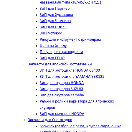
названиями типа -38/-45/-52 и т.д.)
ЗиП для Партнер
ЗиП для Хускварна
ЗиП для Чемпион
ЗиП для Штиль
ЗиП мотокос
Режущий инструмент к триммерам
Цепи на б/пилу
Популярные расходники
ЗиП для ЕСНО
Запчасти для японской мототехники
ЗИП для мотоцикла HONDA CB400
ЗИП для мотоцикла YAMAHA YBR125
Зип для скутеров HONDA
Зип для скутеров SUZUKI
Зип для скутеров Yamaha
Ремни и ролики вариатора для япоинских
скутеров
ЗиП для скутеров HONDA
Запчасти для Снегоходов
SnowFox (разборная рама, круглая фара, он же