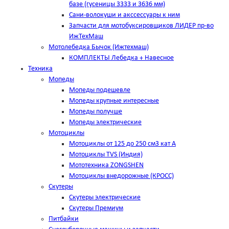
базе (гусеницы 3333 и 3636 мм)
Сани-волокуши и акссессуары к ним
Запчасти для мотобуксировщиков ЛИДЕР пр-во
ИжТехМаш
Мотолебедка Бычок (Ижтехмаш)
КОМПЛЕКТЫ Лебедка + Навесное
Техника
Мопеды
Мопеды подешевле
Мопеды крупные интересные
Мопеды получше
Мопеды электрические
Мотоциклы
Мотоциклы от 125 до 250 см3 кат А
Мотоциклы TVS (Индия)
Мототехника ZONGSHEN
Мотоциклы внедорожные (КРОСС)
Скутеры
Скутеры электрические
Скутеры Премиум
Питбайки