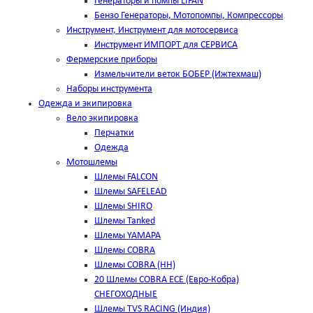
Генераторы и помпы LIFAN
Бензо Генераторы, Мотопомпы, Компрессоры
Инструмент, Инструмент для мотосервиса
Инструмент ИМПОРТ для СЕРВИСА
Фермерские приборы
Измельчители веток БОБЕР (Ижтехмаш)
Наборы инструмента
Одежда и экипировка
Вело экипировка
Перчатки
Одежда
Мотошлемы
Шлемы FALCON
Шлемы SAFELEAD
Шлемы SHIRO
Шлемы Tanked
Шлемы YAMAPA
Шлемы COBRA
Шлемы COBRA (HH)
20 Шлемы COBRA ECE (Евро-Кобра)
СНЕГОХОДНЫЕ
Шлемы TVS RACING (Индия)