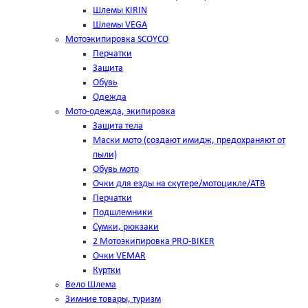
Шлемы KIRIN
Шлемы VEGA
Мотоэкипировка SCOYCO
Перчатки
Защита
Обувь
Одежда
Мото-одежда, экипировка
Защита тела
Маски мото (создают имидж, предохраняют от
пыли)
Обувь мото
Очки для езды на скутере/мотоцикле/АТВ
Перчатки
Подшлемники
Сумки, рюкзаки
2 Мотоэкипировка PRO-BIKER
Очки VEMAR
Куртки
Вело Шлема
Зимние товары, туризм