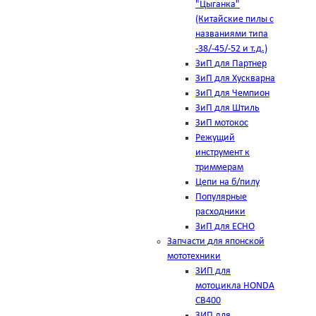
"Цыганка"
(Китайские пилы с
названиями типа
-38/-45/-52 и т.д.)
ЗиП для Партнер
ЗиП для Хускварна
ЗиП для Чемпион
ЗиП для Штиль
ЗиП мотокос
Режущий
инструмент к
триммерам
Цепи на б/пилу
Популярные
расходники
ЗиП для ЕСНО
Запчасти для японской
мототехники
ЗИП для
мотоцикла HONDA
CB400
ЗИП для