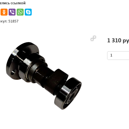
елись ссылкой
кул: 51857
1 310 ру