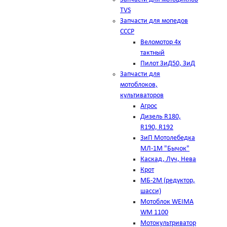
TVS
Запчасти для мопедов
СССР
Веломотор 4х
тактный
Пилот ЗиД50, ЗиД
Запчасти для
мотоблоков,
культиваторов
Агрос
Дизель R180,
R190, R192
ЗиП Мотолебедка
МЛ-1М "Бычок"
Каскад, Луч, Нева
Крот
МБ-2М (редуктор,
шасси)
Мотоблок WEIMA
WM 1100
Мотокультриватор