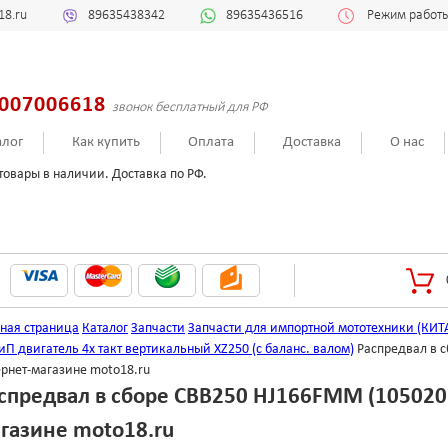
18.ru
89635438342
89635436516
Режим работы:
007006618
звонок бесплатный для РФ
алог
Как купить
Оплата
Доставка
О нас
товары в наличии. Доставка по РФ.
вная страница
Каталог
Запчасти
Запчасти для импортной мототехники (КИТ
иП двигатель 4х такт вертикальный XZ250 (с баланс. валом)
Распредвал в 
ернет-магазине moto18.ru
спредвал в сборе CBB250 HJ166FMM (1050201
газине moto18.ru