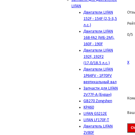
LIFAN
Двигатели LIFAN
Отзы
152F - 154F (2,5-3,5
Рей
л.с.)
Двигатели LIFAN
0
/
5
168-FA2 (МБ-2М),
160F - 190F
Двигатели LIFAN
192F, 192F2
Х
(17.0/18.5 л.с.)
Двигатели LIFAN
1Р64FV - 1Р70FV
вертикальный вал
Запчасти для LIFAN
2V77F-A (Буран)
Ком
GB270 Zongshen
KP460
Ваш
LIFAN GS212E
LIFAN LF170F-T
Двигатель LIFAN
2V80F