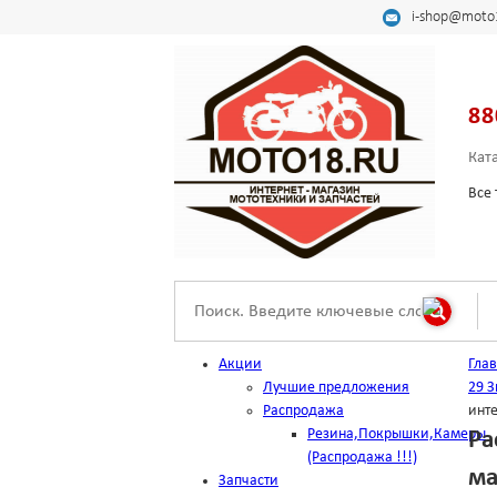
i-shop@moto
88
Кат
Все 
Акции
Гла
Лучшие предложения
29 З
Распродажа
инт
Резина,Покрышки,Камеры
Ра
(Распродажа !!!)
ма
Запчасти