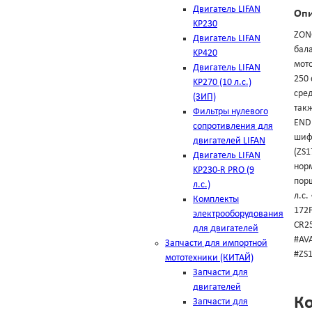
Двигатель LIFAN
Оп
KP230
ZONG
Двигатель LIFAN
бал
KP420
мот
Двигатель LIFAN
250
KP270 (10 л.с.)
сред
(ЗИП)
такж
Фильтры нулевого
ENDU
сопротивления для
шифр
двигателей LIFAN
(ZS1
Двигатель LIFAN
нор
KP230-R PRO (9
порш
л.с.)
л.с.
Комплекты
172
электрооборудования
CR2
для двигателей
#AV
Запчасти для импортной
#ZS
мототехники (КИТАЙ)
Запчасти для
двигателей
К
Запчасти для