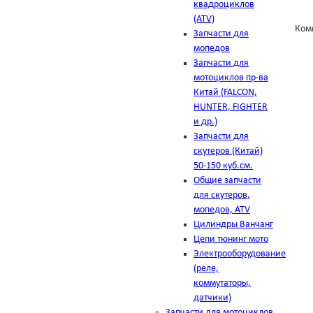
квадроциклов
(ATV)
Ком
Запчасти для
мопедов
Запчасти для
мотоциклов пр-ва
Китай (FALCON,
HUNTER, FIGHTER
и др.)
Запчасти для
скутеров (Китай)
50-150 куб.см.
Общие запчасти
для скутеров,
мопедов, ATV
Цилиндры Ванчанг
Цепи тюнинг мото
Электрооборудование
(реле,
коммутаторы,
датчики)
Запчасти для мотоциклов