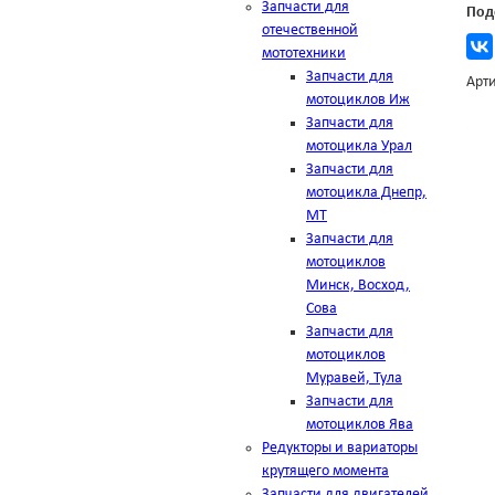
Запчасти для
Под
отечественной
мототехники
Запчасти для
Арти
мотоциклов Иж
Запчасти для
мотоцикла Урал
Запчасти для
мотоцикла Днепр,
МТ
Запчасти для
мотоциклов
Минск, Восход,
Сова
Запчасти для
мотоциклов
Муравей, Тула
Запчасти для
мотоциклов Ява
Редукторы и вариаторы
крутящего момента
Запчасти для двигателей