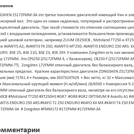
исание
SHEN ZS172FMM-3A это третье поколение двигателей имеющий Кик и электр
ансирный вал. Это один из самых надежных, популярный и распространен
оциклетный двигатель. При такой стоимости это отличное соотношение це
 см3 с воздушным охлаждением, устанавливается большинством производи
ней ценовой категории, например ZUUM CR250CB , Motoland TT250 и XT250
е AVANTIS A2; AVANTIS FX 250; AVANTIS MT250; AVANTIS ENDURO 250 ARS. K
RO. BSE Z5, BSE Z10, BSE Z3, BSE Z6Y. У компании Zongshen есть как мин
 172FMM. Это CPS250 (ZS172FMM-3, с балансиром), CB250-F (ZS172FMM-3А,
72FMM-??). Zongshen 172FMM отличный двигатель без балансирного вала, 
мальных пределах. Краткие характеристики двигателя ZONGSHEN ZS172FMM-
ня (мм) 72?61.4 • Размеры, мм 303?324?429 • Вес нетто, кг 32 • Максимал
 • Максимальный крутящий момент (Н.м/об/мин) 18/6500 • Компрессия 9.2
FMM отличный двигатель без балансирного вала, несмотря на его отсутст
50CB #Motoland TT250 #XT250HS #GR7 #GR8 #GR2 OPTIMUM # Avantis A1 #AV
ANTIS ENDURO 250 ARS #KAYO T2 250 ENDURO #KAYO K4 MX #KAYO T4 250 END
172FMM-3А # Zongshen #FMM172 #172FMM #172FMM-3A
омментарии