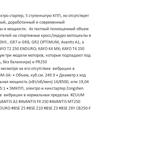
о стартер, 5 ступенчатую КПП, но отсутствует
ный, доработанный и современный
ны и мощности. 4х тактный полноценный объем
телей на спортивные кросс/эндуро мотоциклы в
HS , GR7 и GR8, GR2 OPTIMUM, Avantis A1, а
AYO T2 250 ENDURO; KAYO K4 MX; KAYO T4 250
имум три модели моторов, которые подпадают под
 без балансира) и PR250
несмотря на его отсутствие вибрации в
3A: • Объем, куб.см. 249.9 • Диаметр х ход
ьная мощность (кВт/об/мин) 14/8500, или 19,04
5:1 • 5МКПП, электро и кикстартер Zongshen
вие вибрации в нормальных пределах. #ZUUM
ANTIS A2 #AVANTIS FX 250 #AVANTIS MT250
URO #BSE Z5 #BSE Z10 #BSE Z3 #BSE Z6Y CB250-F